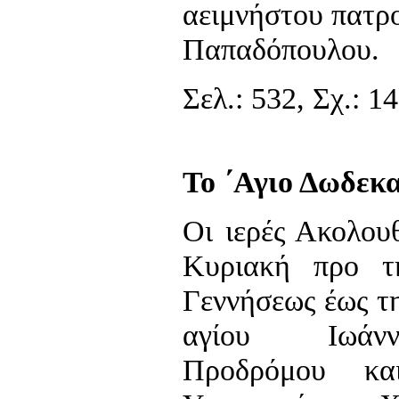
αειμνήστου πατρ
Παπαδόπουλου.
Σελ.: 532, Σχ.: 14
Το ΄Αγιο Δωδεκ
Οι ιερές Ακολου
Κυριακή προ τ
Γεννήσεως έως τ
αγίου Ιωάν
Προδρόμου κ