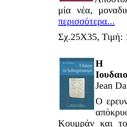
μία νέα, μοναδ
περισσότερα...
Σχ.25Χ35, Τιμή:
Η Θ
Ιουδαι
Jean Da
Ο ερευν
απόκρυ
Κουμράν και τ