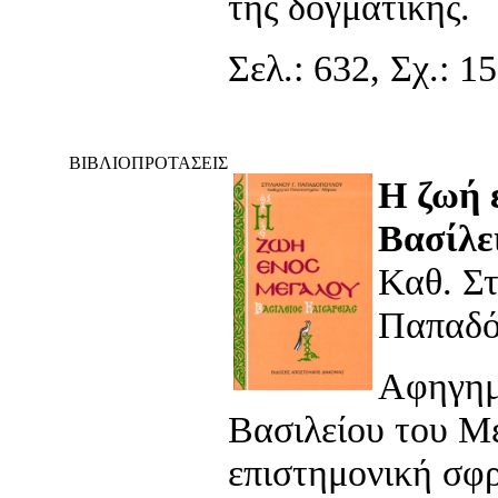
της δογματικής.
Σελ.: 632, Σχ.: 1
ΒΙΒΛΙΟΠΡΟΤΑΣΕΙΣ
Η ζωή 
Βασίλε
Καθ. Σ
Παπαδό
Αφηγημ
Βασιλείου του Μ
επιστημονική σφ