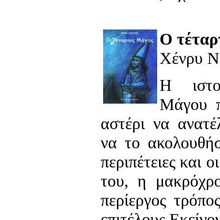
Ο τέταρ
Χένρυ Ν
Η ιστο
Μάγου π
αστέρι να ανατέ
να το ακολουθήσ
περιπέτειες και ο
του, η μακρόχρ
περίεργος τρόπο
επιτέλους Εκείνο