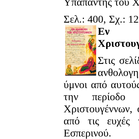
Υπαπαντής του Χ
Σελ.: 400, Σχ.: 1
Εν α
Χριστου
Στις σελί
ανθολογ
ύμνοι από αυτού
την περίοδο 
Χριστουγέννων, ο
από τις ευχές 
Εσπερινού.