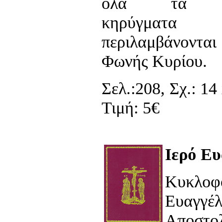
όλα τα εβδ
κηρύγμα
περιλαμβάνοντα
Φωνής Κυρίου.
Σελ.:208, Σχ.: 14
Τιμή: 5€
Ιερό Ευ
Κυκλο
Ευαγγέλ
Αποστο