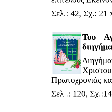
Σελ.: 42, Σχ.: 21 
Του Αγ
διηγήμ
Διηγήμα
Χριστ
Πρωτοχρονιάς κα
Σελ .: 120, Σχ.:1