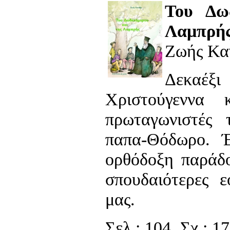
Του Δω
Λαμπρή
Ζωής Κα
Δεκαέξι
Χριστούγεννα
πρωταγωνιστές
παπα-Θόδωρο. Έ
ορθόδοξη παράδο
σπουδαιότερες ε
μας.
Σελ.: 104, Σχ.: 17