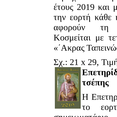
έτους 2019 και 
την εορτή κάθε 
αφορούν τη 
Κοσμείται με τε
«΄Ακρας Ταπεινώ
Σχ.: 21 x 29, Τιμ
Επετηρί
τσέπης
Η Επετηρ
το εορτ