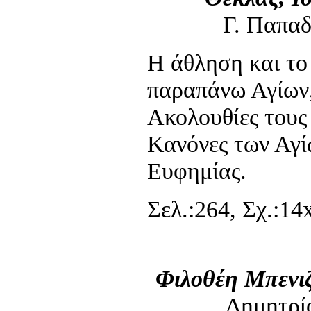
Γ. Παπα
Η άθληση και το
παραπάνω Αγίων,
Ακολουθίες τους
Κανόνες των Αγί
Ευφημίας.
Σελ.:264, Σχ.:14x
Φιλοθέη Μπενιζ
Δημητρί