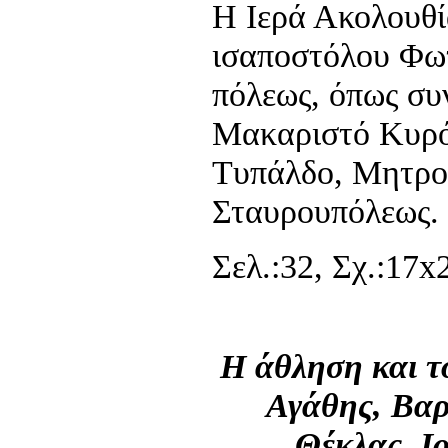
Η Ιερά Ακολουθί
ισαποστόλου Φωτ
πόλεως, όπως συ
Μακαριστό Κυρό
Τυπάλδο, Μητρο
Σταυρουπόλεως.
Σελ.:32, Σχ.:17x2
Η άθληση και τ
Αγάθης, Βαρ
Θέκλας, Ι