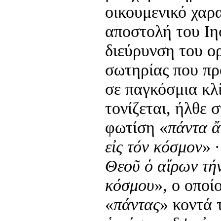
οικουμενικό χαρ
αποστολή του Ιη
διεύρυνση του ορ
σωτηρίας που πρ
σε παγκόσμια κλ
τονίζεται, ήλθε 
φωτίση «
πάντα 
εἰς τόν κόσμον
» 
Θεοῦ ὁ αἴρων τή
κόσμου
», ο οποί
«
πάντας
» κοντά 