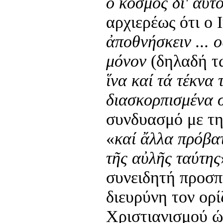
ὁ κόσμος δι' αὐτ
αρχιερέως ότι ο 
ἀποθνήσκειν ... 
μόνον
(δηλαδή τ
ἵνα καί τά τέκνα
διασκορπισμένα σ
συνδυασμό με τη
«
καί ἄλλα πρόβατ
τῆς αὐλῆς ταύτης
συνειδητή προσπ
διευρύνη τον ορί
Χριστιανισμού ώ