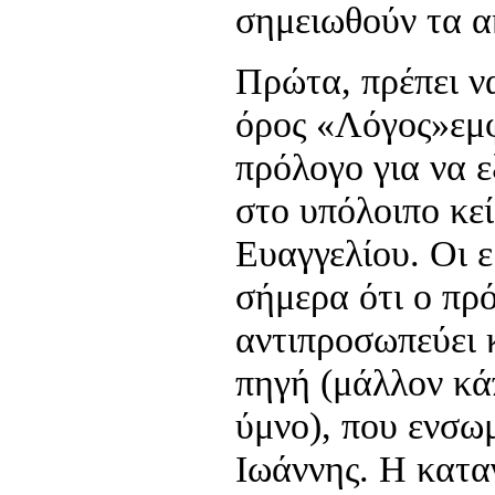
σημειωθούν τα α
Πρώτα, πρέπει ν
όρος «Λόγος»εμφ
πρόλογο για να 
στο υπόλοιπο κε
Ευαγγελίου. Οι 
σήμερα ότι ο πρ
αντιπροσωπεύει 
πηγή (μάλλον κά
ύμνο), που ενσωμ
Ιωάννης. Η κατα