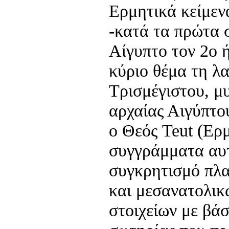
Ερμητικά κείμεν
-κατά τα πρώτα 
Αίγυπτο τον 2ο ή 
κύριο θέμα τη λ
Τρισμέγιστου, μ
αρχαίας Αιγύπτου
ο Θεός Teut (Ερμ
συγγράμματα αυ
συγκρητισμό πλ
και μεσανατολικ
στοιχείων με βάσ