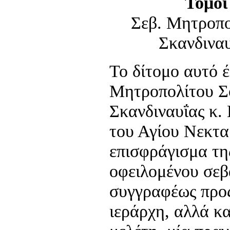
Τόμοι
Σεβ. Μητροπο
Σκανδιναυ
Το δίτομο αυτό έ
Μητροπολίτου Σ
Σκανδιναυΐας κ. 
του Αγίου Νεκτα
επισφράγισμα τη
οφειλομένου σε
συγγραφέως προς
ιεράρχη, αλλά κα