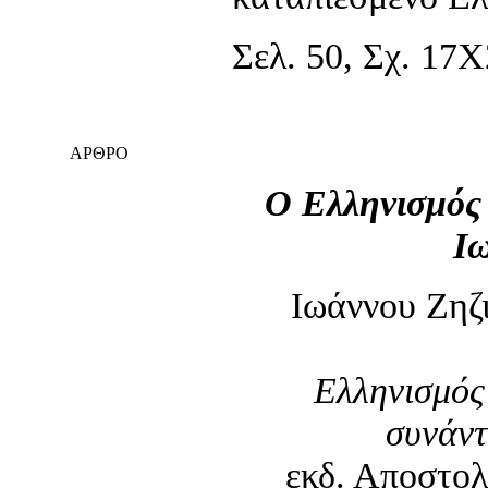
Σελ. 50, Σχ. 17Χ
ΑΡΘΡΟ
Ο Ελληνισμός 
Ι
Ιωάννου Ζηζ
Ελληνισμός
συνάν
εκδ. Αποστολ