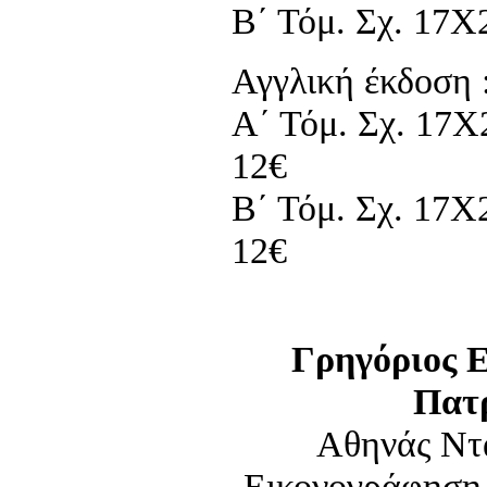
Β΄ Τόμ. Σχ. 17Χ2
Αγγλική έκδοση 
Α΄ Τόμ. Σχ. 17Χ2
12€
Β΄ Τόμ. Σχ. 17Χ2
12€
Γρηγόριος Ε
Πατ
Αθηνάς Ντ
Εικονογράφηση