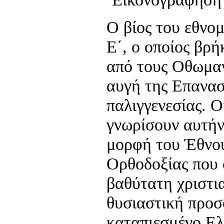
Ο βίος του εθνο
Ε΄, ο οποίος βρ
από τους Οθωμαν
αυγή της Επανασ
παλιγγενεσίας. Ο
γνωρίσουν αυτήν
μορφή του Έθνου
Ορθοδοξίας που 
βαθύτατη χριστια
θυσιαστική προσ
καταπιεσμένο Ελ