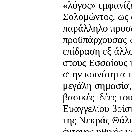
«λόγος» εμφανίζ
Σολομώντος, ως
παράλληλο προσ
προϋπάρχουσας 
επίδραση εξ άλλ
στους Εσσαίους 
στην κοινότητα 
μεγάλη σημασία, 
βασικές ιδέες το
Ευαγγελίου βρίσ
της Νεκράς Θάλ
έντονος ηθικός κ