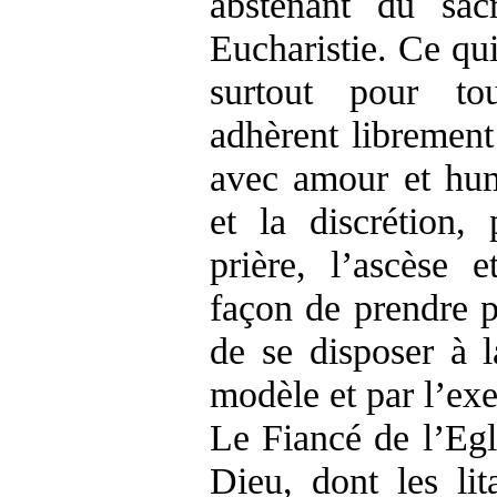
abstenant du sac
Eucharistie. Ce qui
surtout pour to
adhèrent librement 
avec amour et humi
et la discrétion, 
prière, l’ascèse 
façon de prendre pa
de se disposer à l
modèle et par l’ex
Le Fiancé de l’Egl
Dieu, dont les lit