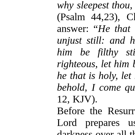
why sleepest thou
(Psalm 44,23), C
answer: “
He that 
unjust still: and h
him be filthy st
righteous, let him 
he that is holy, let
behold, I come qu
12, KJV).
Before the Resurr
Lord prepares u
darkness over all t