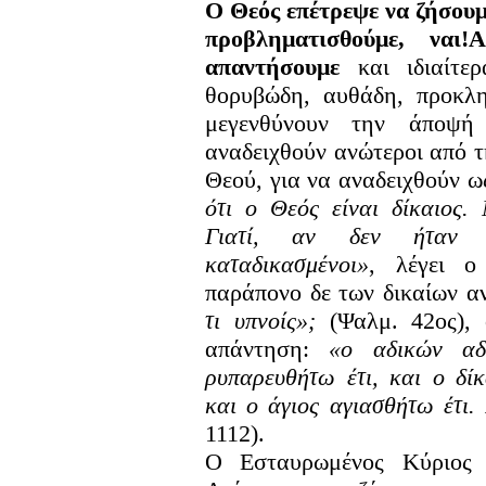
Ο Θεός επέτρεψε να ζήσουμ
προβληματισθούμε, ναι
απαντήσουμε
και ιδιαίτερ
θορυβώδη, αυθάδη, προκλητ
μεγενθύνουν την άποψή
αναδειχθούν ανώτεροι από τ
Θεού, για να αναδειχθούν 
ότι ο Θεός είναι δίκαιος.
Γιατί, αν δεν ήταν φ
καταδικασμένοι»
, λέγει ο
παράπονο δε των δικαίων 
τι υπνοίς»;
(Ψαλμ. 42ος), 
απάντηση:
«ο αδικών αδ
ρυπαρευθήτω έτι, και ο δίκ
και ο άγιος αγιασθήτω έτι.
1112).
Ο Εσταυρωμένος Κύριος 