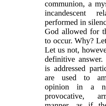
communion, a myst
incandescent re
performed in silenc
God allowed for th
to occur. Why? Let
Let us not, howeve
definitive answer.
is addressed part
are used to amp
opinion in a no
provocative, ar
manner, as if th