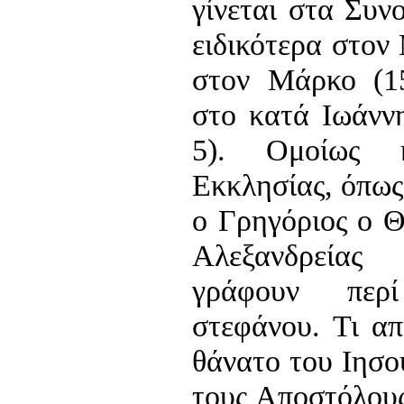
γίνεται στα Συν
ειδικότερα στον 
στον Μάρκο (15
στο κατά Ιωάννη
5). Ομοίως 
Εκκλησίας, όπως
ο Γρηγόριος ο Θ
Αλεξανδρείας
γράφουν περ
στεφάνου. Τι απ
θάνατο του Ιησ
τους Αποστόλους