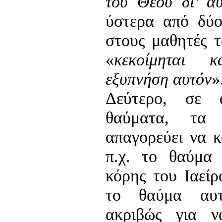
του Θεού δι’ αυ
ύστερα από δύο
στους μαθητές τ
«
κεκοίμηται
και
εξυπνήση αυτόν
»
Δεύτερο, σε 
θαύματα, τα
απαγορεύει να κ
π.χ. το θαύμα
κόρης του Ιαείρ
το θαύμα αυτ
ακριβώς για ν