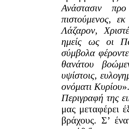
Ανάστασιν πρ
πιστούμενος, εκ
Λάζαρον, Χριστ
ημείς ως οι Πα
σύμβολα φέροντε
θανάτου βοώμε
υψίστοις, ευλογη
ονόματι Κυρίου
»
Περιγραφή της ει
μας μεταφέρει έ
βράχους. Σ’ έν