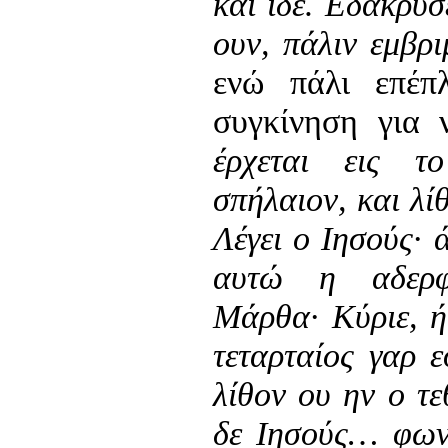
και ίδε. Εδάκρυ
ουν, πάλιν εμβρ
ενώ πάλι επέπ
συγκίνηση για 
έρχεται εις τ
σπήλαιον, και λίθ
Λέγει ο Ιησούς· ά
αυτώ η αδερφ
Μάρθα· Κύριε, ή
τεταρταίος γαρ 
λίθον ου ην ο τ
δε Ιησούς… φων