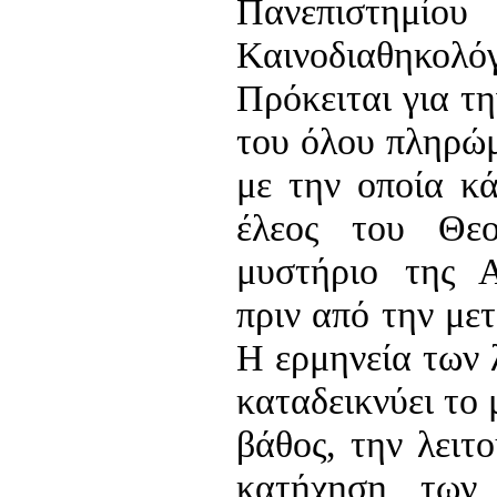
Πανεπισ
Καινοδιαθηκολ
Πρόκειται για τ
του όλου πληρώμ
με την οποία κά
έλεος του Θε
μυστήριο της 
πριν από την με
Η ερμηνεία των 
καταδεικνύει το 
βάθος, την λειτ
κατήχηση των