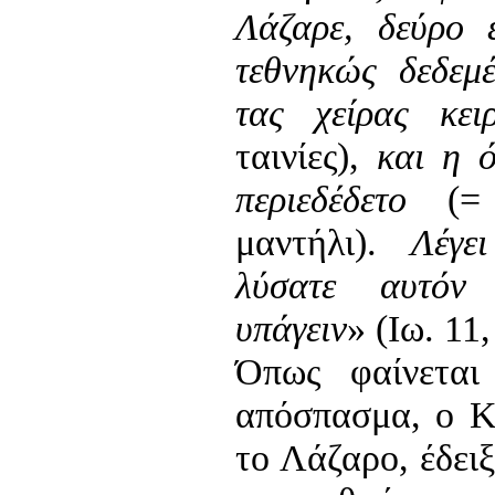
Λάζαρε, δεύρο 
τεθνηκώς δεδεμ
τας χείρας κει
ταινίες),
και η 
περιεδέδετο
(= 
μαντήλι).
Λέγε
λύσατε αυτόν
υπάγειν
» (Ιω. 11
Όπως φαίνετα
απόσπασμα, ο Κ
το Λάζαρο, έδειξ