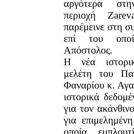
αργότερα στη
περιοχή Zare
παρέμεινε στη σ
επί του οπο
Απόστολος.
Η νέα ιστορι
μελέτη του Πα
Φαναρίου κ. Αγα
ιστορικά δεδομέ
για τον ακάνθιν
για επιμελημένη
οποία εμπλουτ