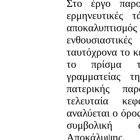
Στο έργο παρο
ερμηνευτικές τ
αποκαλυπτ
ενθουσιαστι
ταυτόχρονα το κ
το πρίσμα τη
γραμματείας τ
πατερικής πα
τελευταία κε
αναλύεται ο όρος
συμβολική α
Αποκάλυψης.