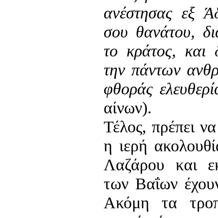
ανέστησας εξ Ά
σου θανάτου, δι
το κράτος, και 
την πάντων ανθ
φθοράς ελευθερ
αίνων).
Τέλος, πρέπει ν
η ιερή ακολουθ
Λαζάρου και ε
των Βαΐων έχουν
Ακόμη τα τρο