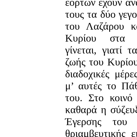
εορτών έχουν αν
τους τα δύο γεγ
του Λαζάρου κ
Κυρίου στα Ι
γίνεται, γιατί 
ζωής του Κυρίου
διαδοχικές μέρε
μ’ αυτές το Πά
του. Στο κοινό 
καθαρά η σύζευ
Έγερσης του 
θριαμβευτικής ε