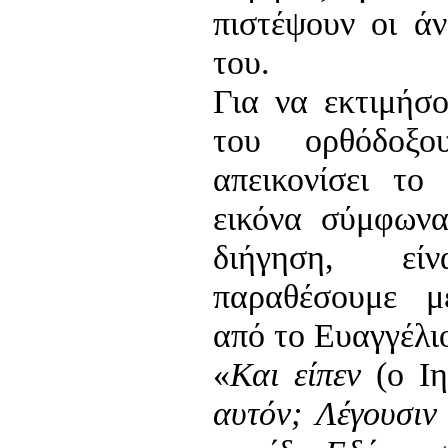
πιστέψουν οι ά
του.
Για να εκτιμήσ
του ορθόδοξο
απεικονίσει το
εικόνα σύμφωνα
διήγηση, ε
παραθέσουμε μ
από το Ευαγγέλιο
«
Και είπεν
(ο Ιη
αυτόν; Λέγουσιν