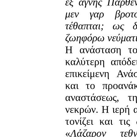
εξ αγνής Παρθέ
μεν γαρ βροτ
τέθαπται; ως 
ζωηφόρω νεύματι
Η ανάσταση τ
καλύτερη απόδε
επικείμενη Αν
και το προανά
αναστάσεως, τ
νεκρών. Η ιερή 
τονίζει και τις
«
Λάζαρον
τεθνε