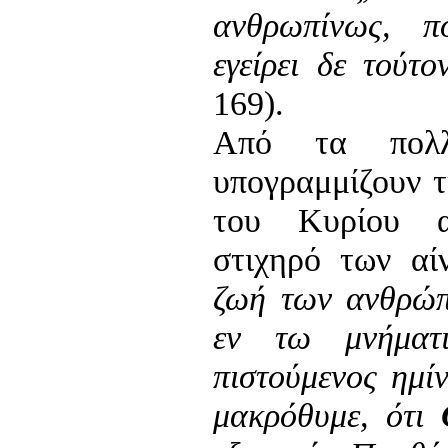
ανθρωπίνως, π
εγείρει δε τούτο
169).
Από τα πολλ
υπογραμμίζουν 
του Κυρίου α
στιχηρό των αί
ζωή των ανθρώπ
εν τω μνήματ
πιστούμενος ημί
μακρόθυμε, ότι