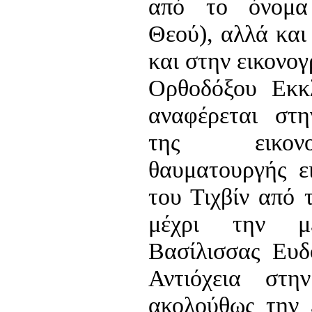
από το όνομα
Θεού), αλλά και
και στην εικονο
Ορθοδόξου Εκκλ
αναφέρεται στ
της εικον
θαυματουργής ε
του Τιχβίν από 
μέχρι την μ
Βασίλισσας Ευδ
Αντιόχεια στη
ακολούθως την 