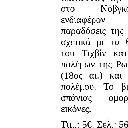
στο Νόβγκορ
ενδιαφέρον 
παραδόσεις της
σχετικά με τα 
του Τιχβίν κα
πολέμων της Ρω
(18ος αι.) και
πολέμου. Το βι
σπάνιας ομορ
εικόνες.
Τιμ.: 5€, Σελ.: 5