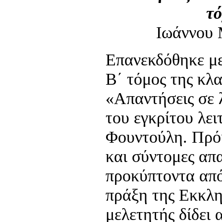
τό
Ιωάννου 
Επανεκδόθηκε με
Β΄ τόμος της κλα
«Απαντήσεις σε 
του εγκρίτου λει
Φουντούλη. Πρόκ
και σύντομες απ
προκύπτοντα από
πράξη της Εκκλη
μελετητής δίδει 