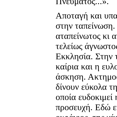
Πνεύματος...».
Αποταγή και υπ
στην ταπείνωση.
αταπείνωτος κι α
τελείως άγνωστο
Εκκλησία. Στην 
καίρια και η ευ
άσκηση. Ακτημο
δίνουν εύκολα τ
οποία ευδοκιμεί
προσευχή. Εδώ ε