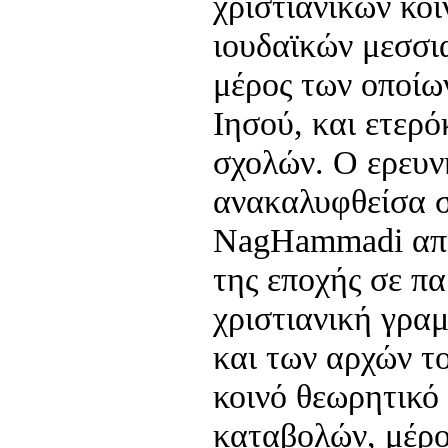
χριστιανικών κο
ιουδαϊκών μεσσι
μέρος των οποίω
Ιησού, και ετερ
σχολών. Ο ερευν
ανακαλυφθείσα 
NagHammadi απ
της εποχής σε π
χριστιανική γρα
και των αρχών το
κοινό θεωρητικό
καταβολών, μέρο