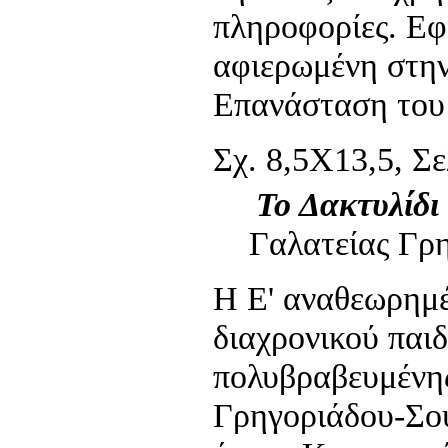
πληροφορίες. Εφέ
αφιερωμένη στη
Επανάσταση του
Σχ. 8,5Χ13,5, Σελ
Το Δακτυλίδι
Γαλατείας Γρ
Η Ε' αναθεωρημέ
διαχρονικού παιδ
πολυβραβευμένη
Γρηγοριάδου-Σο