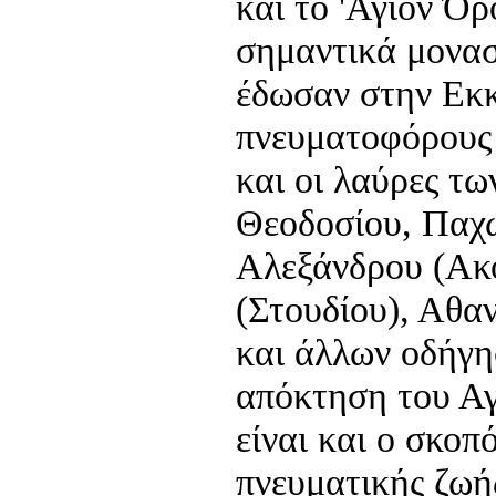
και το 'Αγιον Ό
σημαντικά μονασ
έδωσαν στην Εκ
πνευματοφόρους 
και οι λαύρες τω
Θεοδοσίου, Παχ
Αλεξάνδρου (Ακ
(Στουδίου), Αθα
και άλλων οδήγη
απόκτηση του Αγ
είναι και ο σκοπ
πνευματικής ζωή