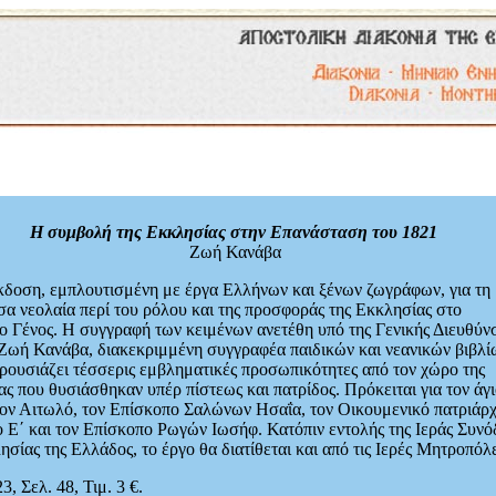
Η συμβολή της Εκκλησίας στην Επανάσταση του 1821
Ζωή Κανάβα
κδοση, εμπλουτισμένη με έργα Ελλήνων και ξένων ζωγράφων, για τη
α νεολαία περί του ρόλου και της προσφοράς της Εκκλησίας στο
 Γένος. Η συγγραφή των κειμένων ανετέθη υπό της Γενικής Διευθύν
Ζωή Κανάβα, διακεκριμμένη συγγραφέα παιδικών και νεανικών βιβλί
ρουσιάζει τέσσερις εμβληματικές προσωπικότητες από τον χώρο της
ς που θυσιάσθηκαν υπέρ πίστεως και πατρίδος. Πρόκειται για τον άγ
ον Αιτωλό, τον Επίσκοπο Σαλώνων Ησαΐα, τον Οικουμενικό πατριάρ
 Ε΄ και τον Επίσκοπο Ρωγών Ιωσήφ. Κατόπιν εντολής της Ιεράς Συνό
ησίας της Ελλάδος, το έργο θα διατίθεται και από τις Ιερές Μητροπόλε
3, Σελ. 48, Τιμ. 3 €.