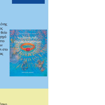
μένης
ος
 θείο
χηγό
στο
ων
ι στο
ας
όπκο,