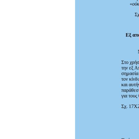
«
οὐκ
Σχ
Εξ απ
Στο χρήσ
την εξ 
σημασία 
τον κίνδ
και αυτή
παράθεση
για τους
Σχ. 17Χ2