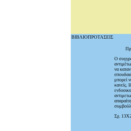
ΒΙΒΛΙΟΠΡΟΤΑΣΕΙΣ
Πρ
Ο συγγρα
αντιμέτω
να καταν
σπουδαιό
μπορεί ν
κανείς. 
ενδοοικο
αντιμετω
απαραίτη
συμβούλ
Σχ. 13Χ2