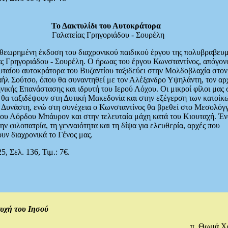
Το Δακτυλίδι του Αυτοκράτορα
Γαλατείας Γρηγοριάδου - Σουρέλη
αθεωρημένη έκδοση του διαχρονικού παιδικού έργου της πολυβραβευ
ς Γρηγοριάδου - Σουρέλη. Ο ήρωας του έργου Κωνσταντίνος, απόγον
υταίου αυτοκράτορα του Βυζαντίου ταξιδεύει στην Μολδοβλαχία στον
ήλ Σούτσο, όπου θα συναντηθεί με τον Αλέξανδρο Υψηλάντη, τον αρ
νικής Επανάστασης και ιδρυτή του Ιερού Λόχου. Οι μικροί φίλοι μας 
 θα ταξιδέψουν στη Δυτική Μακεδονία και στην εξέγερση των κατοίκ
 Δυνάστη, ενώ στη συνέχεια ο Κωνσταντίνος θα βρεθεί στο Μεσολόγγ
ου Λόρδου Μπάυρον και στην τελευταία μάχη κατά του Κιουταχή. Έν
ην φιλοπατρία, τη γενναιότητα και τη δίψα για ελευθερία, αρχές που
ουν διαχρονικά το Γένος μας.
5, Σελ. 136, Τιμ.: 7€.
υχή του Ιησού
π. Θωμά Χ