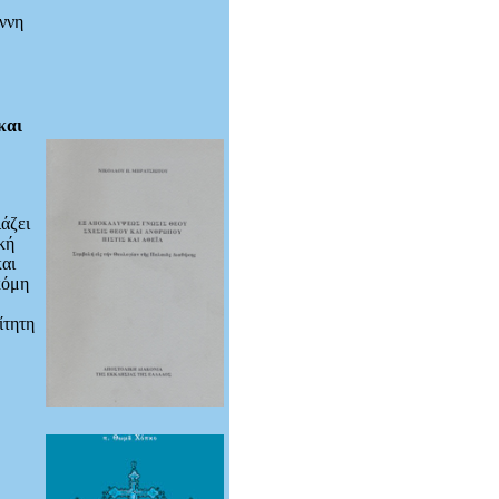
ννη
και
άζει
κή
αι
κόμη
ίτητη