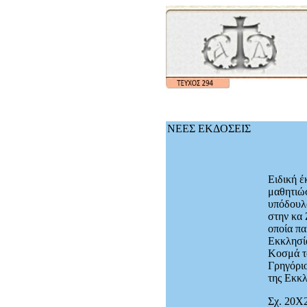
ΝΕΕΣ ΕΚΔΟΣΕΙΣ
Ειδική έ
μαθητιώσ
υπόδουλο
στην κα 
οποία πα
Εκκλησία
Κοσμά τ
Γρηγόριο
της Εκκλ
Σχ. 20Χ2