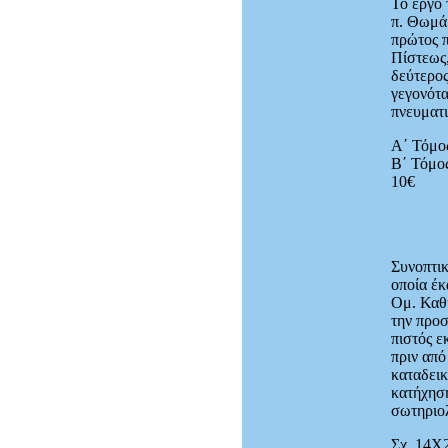
Το έργο
π. Θωμά
πρώτος 
Πίστεως,
δεύτερος
γεγονότα
πνευματι
Α΄ Τόμο
Β΄ Τόμο
10€
Συνοπτι
οποία έκ
Ομ. Καθη
την προσ
πιστός ε
πριν από
καταδεικ
κατήχηση
σωτηριολ
Σχ. 14Χ2