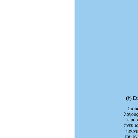
(†) Ε
Στού
λόγους
ιερό
πνευμα
πραγμ
του α