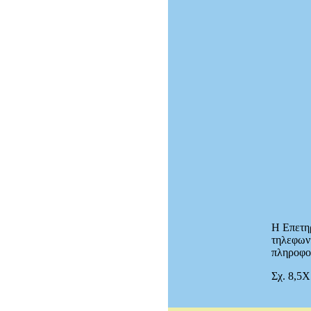
Η Επετηρ
τηλεφωνι
πληροφορ
Σχ. 8,5Χ