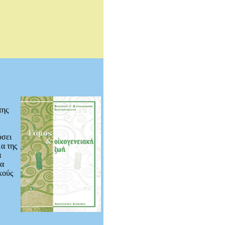
της
ύσει
α της
α
να
κούς