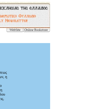
σεως
ων, η
ιο
χη
δου
ις.