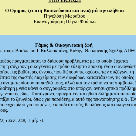
ΥΠΟ ΕΚΔΟΣΗ
Ο Όμηρος ζει στη Βασιλεύουσα και αναζητά την αλήθεια
Πηνελόπη Μωραΐτου
Εικονογράφηση Πέγκυ Φούρκα
Γάμος & Οικογενειακή ζωή
ωτοπρ. Βασιλείου Ι. Καλλιακμάνη, Καθηγ. Θεολογικής Σχολής ΑΠΘ
φέας πραγματεύεται τα διάφορα προβλήματα με τα οποία έρχεται
πη η σύγχρονη οικογένεια με τρόπο εύληπτο προκειμένου ο αναγνώσ
οήσει τις βαθύτερες έννοιες που διέπουν τις σχέσεις των συζύγων, τη
τητα της σωστής διαχείρισης των διαφόρων καταστάσεων, τις οποίες
α αντιμετωπίσουν τα παιδιά τους, αλλά και τον τρόπο να τα συμβουλε
Ιδιαίτερη μνεία κάνει ο συγγραφέας στο υπάρχον ανησυχητικό πρόβλημ
γενειακής βίας. Ταυτόχρονα, πραγματεύεται ηθικά διλήμματα τα οποί
πίζει το ζευγάρι, όπως για παράδειγμα αυτό της τεκνοποίησης κ.ά . Έ
το εγχειρίδιο για ποιμένες, εκπαιδευτικούς, θεολόγους και οικογενεια
ους
.
2,5 Σελ. 248, Τιμή: 7€