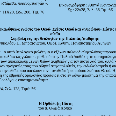
 ἱστάμεθα, πορευόμεθα γάρ
».
Εικονογράφηση : Αθηνά Κοντογιά
Σχ.: 22x28, Σελ: 36,Τιμ. 6€
. 11Χ20, Σελ. 208, Τιμ. 7€
οκαλύψεως γνώσις του Θεού- Σχέσις Θεού και ανθρώπου- Πίστις 
αθεΐα
Συμβολή εις την θεολογίαν της Παλαιάς Διαθήκης
Νικολάου Π. Μπρατσιώτου, Ομοτ. Καθηγ. Πανεπιστημίου Αθηνών
ιμο αυτό θεολογικό μελέτημα ο εξέχων παλαιοδιαθηκολόγος παρουσι
Αποκαλύψεως γνώση περί Θεού στην Παλαιά Διαθήκη, τη σωτηριολογι
των αποκεκαλυμμένων θείων αληθειών για τον πιστό λαό του, αλλά κ
υνο αρνήσεώς τους που οδηγεί στην πολυθεΐα, την ειδωλολατρεία ή α
ν την αθεΐα, που απειλούν τον μονοθεϊστή περιούσιο λαό του Θεού. Η
 της εβραϊκής ορολογίας προσδίδει στο εν λόγω μελέτημα την απαρα
 θεολόγους επιστημονικότητα.
4, Σελ. 128, Τιμή: 5€
Η Ορθόδοξη Πίστη
του π. Θωμά Χόπκο