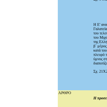
Η Ε' αν
Γαλατεία
του τελε
του Μιχα
της Ελλη
β΄ μέρος
κατά του
πλευρό τ
ύμνος στ
διαποτίζ
Σχ. 21Χ2
ΑΡΘΡΟ
Η προσε