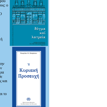
ηρου
υς: ο
 Ο
μή
την
ον
για
θε
ς και
αι το