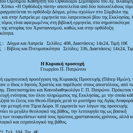
 του Ομότιμου Καθηγητή του Ορθοδόξου Σεμιναρίου του Αγ. Βλαδίμ
 Χόπκο «Η Ορθόδοξη πίστη» αποτελείται από δύο πολυσέλιδους τόμο
πραγματεύεται το ορθόδοξο Δόγμα, μέσω σχολίων στο Σύμβολο της
 και στην Λατρεία με ερμηνεία του λατρευτικού βίου της Εκκλησίας.
 τόμος είναι αφιερωμένος στη βιβλική ερμηνεία, στα σημαντικότερα
 της ιστορίας του Χριστιανισμού, καθώς και στην ορθόδοξη
κότητα.
ς : Δόγμα και Λατρεία
Σελίδες: 408, Διαστάσεις: 14x24, Τιμή 10€
ς : Βίβλος και Πνευματικότητα
Σελίδες: 336, Διαστάσεις: 14x24, Τι
Η Κυριακή προσευχή
Γεωργίου Π. Πατρώνου
κή ερμηνευτική προσέγγιση της Κυριακής Προσευχής (Πάτερ Ημών), 
ανε ο ίδιος ο Ιησούς Χριστός και παρέδωσε στους αποστόλους, από τ
γ. Πανεπιστημίου και Καινοδιαθηκολόγο Γ. Π. Πατρώνο. Πρόκειται 
ευχή ενότητας του όλου πληρώματος της Εκκλησίας, με την οποία κά
κζητά το έλεος του Θεού-Πατρός μετά το μυστήριο της Αγίας Αναφορά
 την μετοχή στα Τίμια Δώρα. Η ερμηνεία των λόγων της προσευχής
νύει το μεγάλο θεολογικό της βάθος, την λειτουργία της ως βασική
 των νεοφωτίστων κατά τους πρώτους χριστιανικούς χρόνους, αλλά κ
ογικό και εσχατολογικό της βάθος.
1, Σελ. 104, Τιμ. 4€