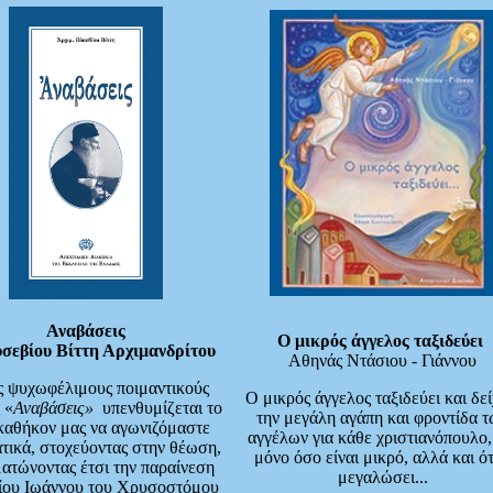
Αναβάσεις
Ο μικρός άγγελος ταξιδεύει
υσεβίου Βίττη Αρχιμανδρίτου
Αθηνάς Ντάσιου - Γιάννου
ς ψυχωφέλιμους ποιμαντικούς
Ο μικρός άγγελος ταξιδεύει και δεί
 «
Αναβάσεις»
υπενθυμίζεται το
την μεγάλη αγάπη και φροντίδα 
 καθήκον μας να αγωνιζόμαστε
αγγέλων για κάθε χριστιανόπουλο,
τικά, στοχεύοντας στην θέωση,
μόνο όσο είναι μικρό, αλλά και ό
ατώνοντας έτσι την παραίνεση
μεγαλώσει...
γίου Ιωάννου του Χρυσοστόμου