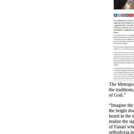
The Metropoli
the tradition
of God.”
“Imagine the 
the bright d
heard in the 
realize the s
of Fanari who
orthodoxia.in