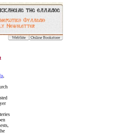
t
fo
,
urch
sted
ayer
eries
pen
ests,
the