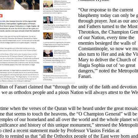
“Our response to the current
blasphemy today can only be 
through prayer. Just as our anc
and Fathers turned to the Mos
Theotokos, the Champion Gen
of our Nation, every time the
enemies besieged the walls of
Constantinople, so now we mu
also turn to Her and ask the Vi
Mary to deliver the Church of
Hagia Sophia out of ‘so great
dangers,'” noted the Metropoli
Fanari.
tan of Fanari claimed that “through the unity of the faith and devotion 
s, we as orthodox people and a pious Nation will always attest to the W
time when the verses of the Quran will be heard under the great mosai
ome that seems to touch the heavens, the “O Champion General” will be
temples of our homeland and all over the world and the whole planet wi
ignificance and history of this unique monument,” stressed the Metropoli
 cited a recent statement made by Professor Vlasios Feidas at
fo to remind us that “all the Orthodox people of the East were born and