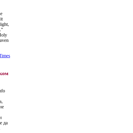
ne
it
ight,
.”
Holy
eaven
Times
оком
nfo
а,
не
и
е да
а