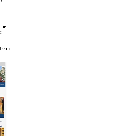
аше
и
ођени