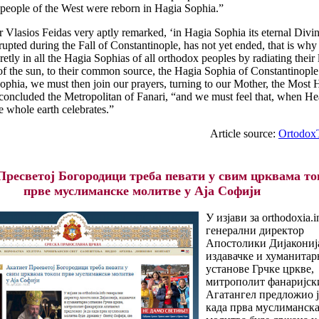
 people of the West were reborn in Hagia Sophia.”
 Vlasios Feidas very aptly remarked, ‘in Hagia Sophia its eternal Divi
rrupted during the Fall of Constantinople, has not yet ended, that is why 
retly in all the Hagia Sophias of all orthodox peoples by radiating their l
 of the sun, to their common source, the Hagia Sophia of Constantinople
ophia, we must then join our prayers, turning to our Mother, the Most 
concluded the Metropolitan of Fanari, “and we must feel that, when H
he whole earth celebrates.”
Article source:
Ortodox
Пресветој Богородици треба певати у свим црквама т
прве муслиманске молитве у Аја Софији
У изјави за orthodoxia.i
генерални директор
Апостолики Дијакониј
издавачке и хуманитар
установе Грчке цркве,
митрополит фанаријск
Агатангел предложио ј
када прва муслиманск