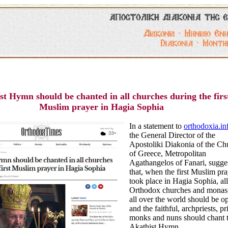
st Hymn should be chanted in all churches during the firs
Muslim prayer in Hagia Sophia
In a statement to
orthodoxia.in
the General Director of the
Apostoliki Diakonia of the Ch
of Greece, Metropolitan
Agathangelos of Fanari, sugge
that, when the first Muslim pr
took place in Hagia Sophia, all
Orthodox churches and monast
all over the world should be o
and the faithful, archpriests, pri
monks and nuns should chant 
Akathist Hymn.