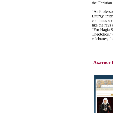
the Christian
“As Professor
Liturgy, inte
continues sec
like the rays
“For Hagia S
Theotokos,” 
celebrates, t
Акатист 