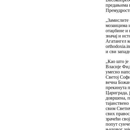
предањима к
Премудрост
„Замислите 
мозаицима и
отаџбине и 
значај и ис
Агатангел к
orthodoxia.
и сви запад
„Као што је
Власије Фид
умесно напо
Светој Соф
вечна Божан
прекинута 
Цариграда, 
довршена, п
тајанствено
свим Свети
свих правос
зрачећи сво
попут сунче
њиховог зај