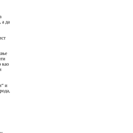
а
 а да
ист
ашње
ати
 као
и
и“ и
рода,
ћу