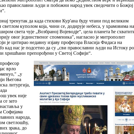
ао православни људи и побожни народ увек сведочити о Божјој
и“.
онај тренутак да када стихови Кур'ана буду чтани под великим
 светлом куполом која, чини се, додирује небеса, у храмовима н
широм света чује „Возбраној Војеводје“, цела планета ће схватит
торију овог јединственог споменика", нагласио је митрополит
оји је цитирао недавну изјаву професора Власија Фидаса на
info кад нас је подсетио да су „сви православни људи на Истоку р
ни хришћани препорођени у Светој Софији“.
 професор
ас врло
менуо," „у
ији Његова
ска литургија,
пада
још увек није
а се зато
 наставља у
м Софијама
лавних народа,
јом светлошћу,
вих зрака, до
едничког