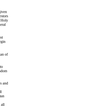
given
estors
t Holy
eral
st
rgin
tan of
to
isdom
cs and
ll
tan
 all