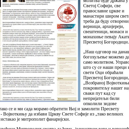
молитва буде држана у
Светој Софији, све
православне цркве и
манастири широм свет
треба да буду отворени,
верници, архијереји,
свештеници, монаси и
монахиње певају Акат
Пресветој Богородици.
„Наш одговор на дан
богохуљење можемо д
само молитвом. Управо
што су се наши преци 
свети Оци обраћали
Пресветој Богородици,
„Возбраној Војвоткињ
покровитељу нашег на
сваки пут кад су
непријатељи били
опколили зидове
тако се и ми сада морамо обратити Њој и замолити Пресвету
- Војвоткињу да избави Цркву Свете Софије из „тако великих
 истакао је митрополит фанаријски.
већени Митрополит сматра да ћемо „јединством вере и вернош