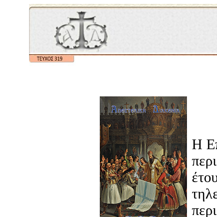
Η Ε
περι
έτο
τηλε
περι