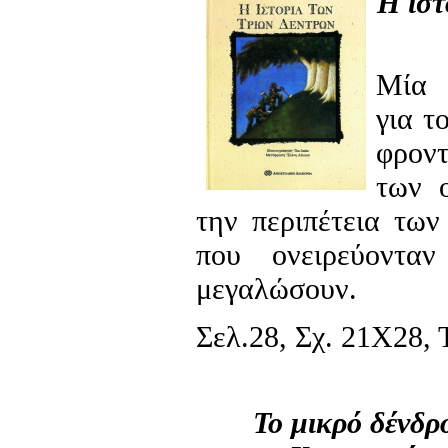
Η ιστ
Μία 
για τ
φροντ
των 
την περιπέτεια των
που ονειρεύοντα
μεγαλώσουν.
Σελ.28, Σχ. 21Χ28, Τ
Το μικρό δένδρ