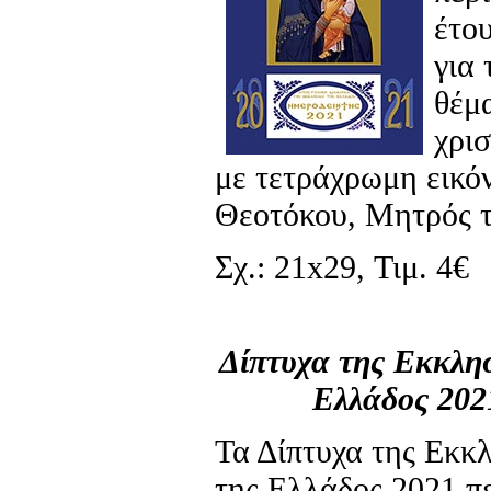
έτο
για
θέμ
χρισ
με τετράχρωμη εικό
Θεοτόκου, Μητρός τ
Σχ.: 21x29, Τιμ. 4€
Δίπτυχα της Εκκλησ
Ελλάδος 202
Τα Δίπτυχα της Εκκ
της Ελλάδος 2021 π