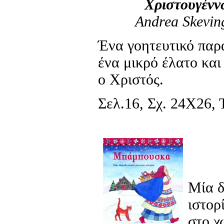
Χριστουγένν
Andrea Skevin
Ένα γοητευτικό παρ
ένα μικρό έλατο και
ο Χριστός.
Σελ.16, Σχ. 24Χ26, Τ
Μία δ
ιστορ
στο χ