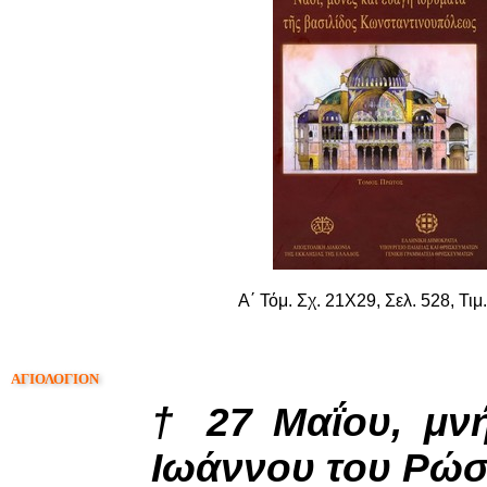
Α΄ Τόμ. Σχ. 21Χ29, Σελ. 528, Τιμ
ΑΓΙΟΛΟΓΙΟΝ
† 27 Μαΐου, μν
Ιωάννου του Ρώ