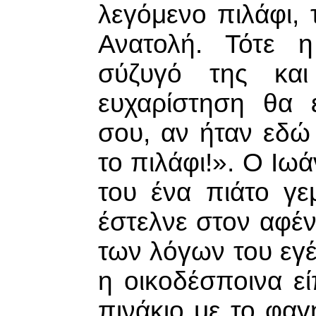
λεγόμενο πιλάφι,
Ανατολή. Τότε η
σύζυγό της κα
ευχαρίστηση θα 
σου, αν ήταν εδώ
το πιλάφι!». Ο Ιω
του ένα πιάτο γε
έστελνε στον αφέ
των λόγων του εγ
η οικοδέσποινα ε
πινάκιο με το φα