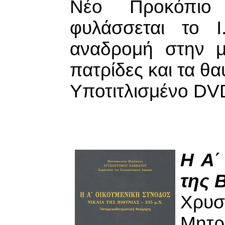
Νέο Προκόπιο
φυλάσσεται το Ι
αναδρομή στην μ
πατρίδες και τα θα
Υποτιτλισμένο DVD
Η Α΄
της Β
Χρυ
Μητρ