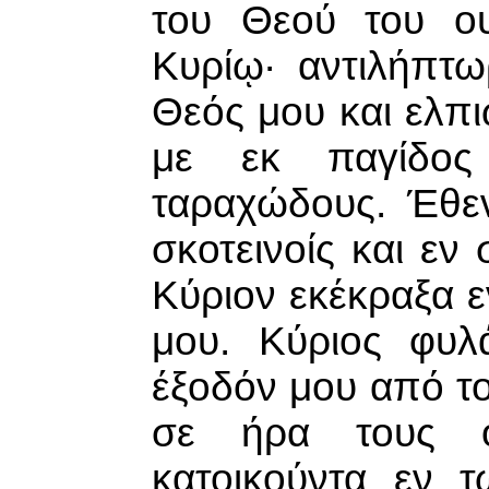
του Θεού του ου
Κυρίῳ· αντιλήπτω
Θεός μου και ελπι
με εκ παγίδος
ταραχώδους. Έθε
σκοτεινοίς και εν
Κύριον εκέκραξα ε
μου. Κύριος φυλ
έξοδόν μου από το
σε ήρα τους ο
κατοικούντα εν 