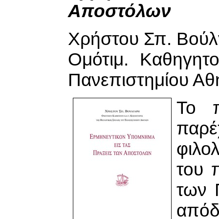
Αποστόλων
Χρήστου Σπ. Βούλ
Ομότιμ. Καθηγητ
Πανεπιστημίου Α
Το π
παρέ
φιλο
του 
των 
από