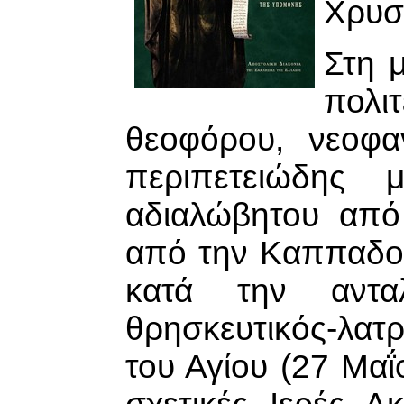
Χρυσ
Στη μ
πολι
θεοφόρου, νεοφα
περιπετειώδης 
αδιαλώβητου από
από την Καππαδοκ
κατά την αντ
θρησκευτικός-λατ
του Αγίου (27 Μαΐ