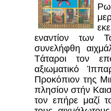
Ρω
με
εκ
εναντίον των 
συνελήφθη αιχμά
Τάταροι τον ε
αξιωματικό Ίππ
Προκόπιον της Μικ
πλησίον στήν Και
τον επήρε μαζί τ
τους αιχμάλωτου