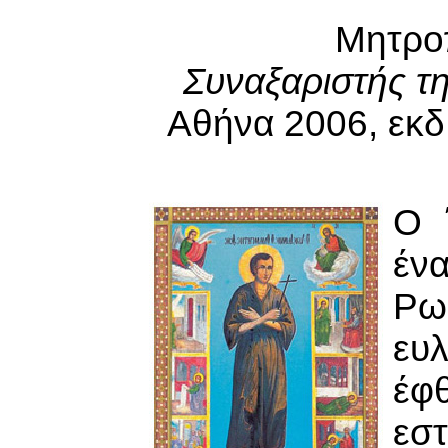
Μητρο
Συναξαριστής τ
Αθήνα 2006, εκδ.
Ο 
έν
Ρωσ
ευ
έφ
εσ