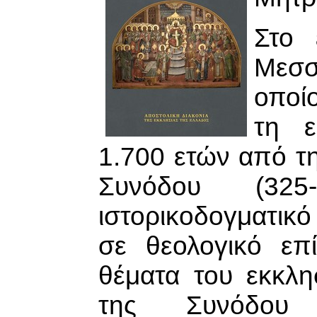
Στο 
Μεσσ
οποί
τη ε
1.700 ετών από τ
Συνόδου (325-
ιστορικοδογματικ
σε θεολογικό επ
θέματα του εκκλη
της Συνόδου