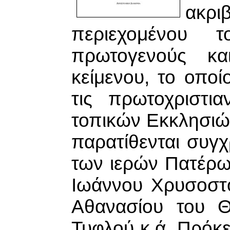
ακρ
περιεχομένου 
πρωτογενούς και
κείμενου, το οπο
τις πρωτοχριστι
τοπικών Εκκλησιώ
παρατίθενται συγχ
των ιερών Πατέρων
Ιωάννου Χρυσοστό
Αθανασίου του Θ
Τυφλού κ.ά. Πρόκει