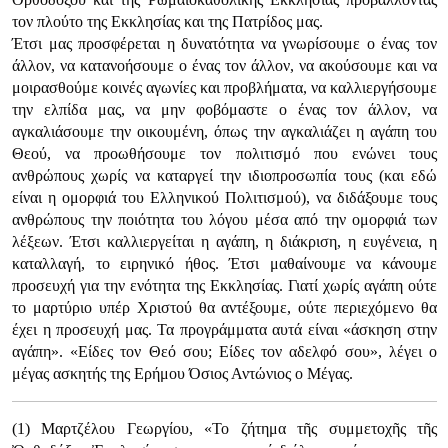
τον πλούτο της Εκκλησίας και της Πατρίδος μας.
Έτσι μας προσφέρεται η δυνατότητα να γνωρίσουμε ο ένας τον
άλλον, να κατανοήσουμε ο ένας τον άλλον, να ακούσουμε και να
μοιρασθούμε κοινές αγωνίες και προβλήματα, να καλλιεργήσουμε
την ελπίδα μας, να μην φοβόμαστε ο ένας τον άλλον, να
αγκαλιάσουμε την οικουμένη, όπως την αγκαλιάζει η αγάπη του
Θεού, να προωθήσουμε τον πολιτισμό που ενώνει τους
ανθρώπους χωρίς να καταργεί την ιδιοπροσωπία τους (και εδώ
είναι η ομορφιά του Ελληνικού Πολιτισμού), να διδάξουμε τους
ανθρώπους την ποιότητα του λόγου μέσα από την ομορφιά των
λέξεων. Έτσι καλλιεργείται η αγάπη, η διάκριση, η ευγένεια, η
καταλλαγή, το ειρηνικό ήθος. Έτσι μαθαίνουμε να κάνουμε
προσευχή για την ενότητα της Εκκλησίας. Γιατί χωρίς αγάπη ούτε
το μαρτύριο υπέρ Χριστού θα αντέξουμε, ούτε περιεχόμενο θα
έχει η προσευχή μας. Τα προγράμματα αυτά είναι «άσκηση στην
αγάπη». «Είδες τον Θεό σου; Είδες τον αδελφό σου», λέγει ο
μέγας ασκητής της Ερήμου Όσιος Αντώνιος ο Μέγας.
(1) Μαρτζέλου Γεωργίου, «Το ζήτημα τῆς συμμετοχῆς τῆς