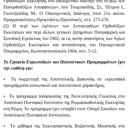
Ὀρθοδόξου Ἐκκλησίας στο οικουμενικό διάλογο υπό το φως των
Πανορθοδόξων Αποφάσεων», στο Τσομπανίδης, Στ., Πέτρου Ι.,
Γκουτζιούδης Μ., Ο Οικουμενικός Διάλογος στον 21ο αιώνα.
Πραγματικότητες-Προκλήσεις-Προοπτικές, σελ. 273-276.
(2) Η περί των σχέσεων των Αυτοκεφάλων Ορθοδόξων
Εκκλησιών και περί άλλων γενικών ζητημάτων Πατριαρχική και
Συνοδική Εγκύκλιος του 1902, αι εις αυτήν απαντήσεις των Αγίων
Ορθοδόξων Εκκλησιών και ανταπάντησις του Οικουμενικοῦ
Πατριαρχείου, Κωνσταντινούπολη 1904, σελ. 5-12.
Το Γραφείο Ευρωπαϊκών και Πολιτιστικών Προγραμμάτων έχει
την ευθύνη για:
• Τη συμμετοχή της Αποστολικής Διακονίας σε ευρωπαϊκά
προγράμματα κοινωνικού και πολιτιστικού χαρακτήρος.
• Το πρόγραμμα διδασκαλίας της Νεοελληνικής Γλώσσας στο
Ανατολικό Ποντιφικό Ινστιτούτο της Ρωμαιοκαθολικής Εκκλησίας
στη Ρώμη. Το πρόγραμμα έχει ενταχθεί στον Οδηγό Σπουδών του
Ανατολικού Ποντιφικού Ινστιτούτου.
• Tο μάθημα της Εκκλησιαστικής Βυζαντινής Μουσικής στο