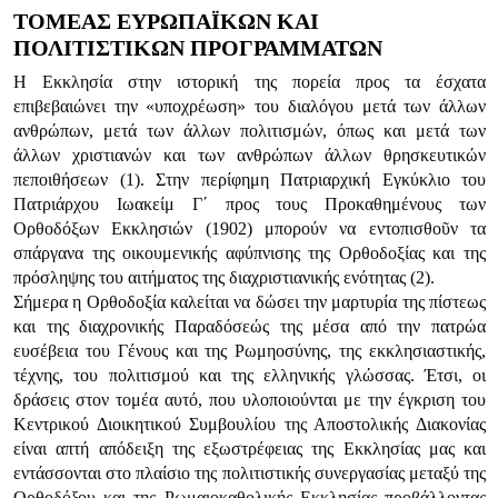
ΤΟΜΕΑΣ ΕΥΡΩΠΑΪΚΩΝ ΚΑΙ
ΠΟΛΙΤΙΣΤΙΚΩΝ ΠΡΟΓΡΑΜΜΑΤΩΝ
Η Εκκλησία στην ιστορική της πορεία προς τα έσχατα
επιβεβαιώνει την «υποχρέωση» του διαλόγου μετά των άλλων
ανθρώπων, μετά των άλλων πολιτισμών, όπως και μετά των
άλλων χριστιανών και των ανθρώπων άλλων θρησκευτικών
πεποιθήσεων (1). Στην περίφημη Πατριαρχική Εγκύκλιο του
Πατριάρχου Ιωακείμ Γ΄ προς τους Προκαθημένους των
Ορθοδόξων Εκκλησιών (1902) μπορούν να εντοπισθοῦν τα
σπάργανα της οικουμενικής αφύπνισης της Ορθοδοξίας και της
πρόσληψης του αιτήματος της διαχριστιανικής ενότητας (2).
Σήμερα η Ορθοδοξία καλείται να δώσει την μαρτυρία της πίστεως
και της διαχρονικής Παραδόσεώς της μέσα από την πατρώα
ευσέβεια του Γένους και της Ρωμηοσύνης, της εκκλησιαστικής,
τέχνης, του πολιτισμού και της ελληνικής γλώσσας. Έτσι, οι
δράσεις στον τομέα αυτό, που υλοποιούνται με την έγκριση του
Κεντρικού Διοικητικού Συμβουλίου της Αποστολικής Διακονίας
είναι απτή απόδειξη της εξωστρέφειας της Εκκλησίας μας και
εντάσσονται στο πλαίσιο της πολιτιστικής συνεργασίας μεταξύ της
Ορθοδόξου και της Ρωμαιοκαθολικής Εκκλησίας προβάλλοντας