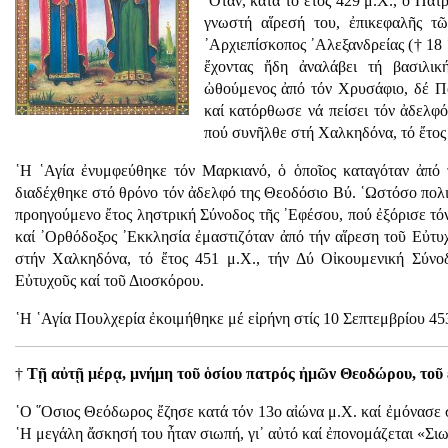
῞Οταν, κατά τό ἔτος 429 μ.Χ., ὁ Πατ
γνωστή αἵρεσή του, ἐπικεφαλῆς τῶ
᾿Αρχιεπίσκοπος ᾿Αλεξανδρείας († 18 ᾿
ἔχοντας ἤδη ἀναλάβει τή βασιλικ
ὠθούμενος ἀπό τόν Χρυσάφιο, δέ Πο
καί κατόρθωσε νά πείσει τόν ἀδελφό
πού συνῆλθε στή Χαλκηδόνα, τό ἔτος 4
῾Η ῾Αγία ἐνυμφεύθηκε τόν Μαρκιανό, ὁ ὁποῖος καταγόταν ἀπό
διαδέχθηκε στό θρόνο τόν ἀδελφό της Θεοδόσιο Βύ. ῾Ωστόσο πολιτ
προηγούμενο ἔτος ληστρική Σύνοδος τῆς ᾿Εφέσου, πού ἐξόρισε τό
καί ᾿Ορθόδοξος ᾿Εκκλησία ἐμαστιζόταν ἀπό τήν αἵρεση τοῦ Εὐτυχ
στήν Χαλκηδόνα, τό ἔτος 451 μ.Χ., τήν Δύ Οἰκουμενική Σύνοδο
Εὐτυχοῦς καί τοῦ Διοσκόρου.
῾Η ῾Αγία Πουλχερία ἐκοιμήθηκε μέ εἰρήνη στίς 10 Σεπτεμβρίου 453
†
Τῇ αὐτῇ μέρᾳ, μνήμη τοῦ ὁσίου πατρός ἠμῶν Θεοδώρου, τοῦ 
῾Ο ῞Οσιος Θεόδωρος ἔζησε κατά τόν 13ο αἰώνα μ.Χ. καί ἐμόνασε
῾Η μεγάλη ἄσκησή του ἦταν σιωπή, γι᾿ αὐτό καί ἐπονομάζεται «Σι