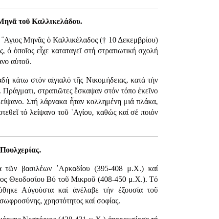
 Μηνᾶ τοῦ Καλλικελάδου.
 ῞Αγιος Μηνᾶς ὁ Καλλικέλαδος († 10 Δεκεμβρίου)
, ὁ ὁποῖος εἶχε καταταγεῖ στή στρατιωτική σχολή
ανο αὐτοῦ.
αδή κάτω στόν αἰγιαλό τῆς Νικομήδειας, κατά τήν
υ. Πράγματι, στρατιῶτες ἔσκαψαν στόν τόπο ἐκεῖνο
λείψανο. Στή λάρνακα ἦταν κολλημένη μιά πλάκα,
οτεθεῖ τό λείψανο τοῦ ῾Αγίου, καθώς καί σέ ποιόν
Πουλχερίας.
α τῶν βασιλέων ᾿Αρκαδίου (395-408 μ.Χ.) καί
ος Θεοδοσίου Βύ τοῦ Μικροῦ (408-450 μ.Χ.). Τό
ύθηκε Αὐγούστα καί ἀνέλαβε τήν ἐξουσία τοῦ
 σωφροσύνης, χρηστότητος καί σοφίας.