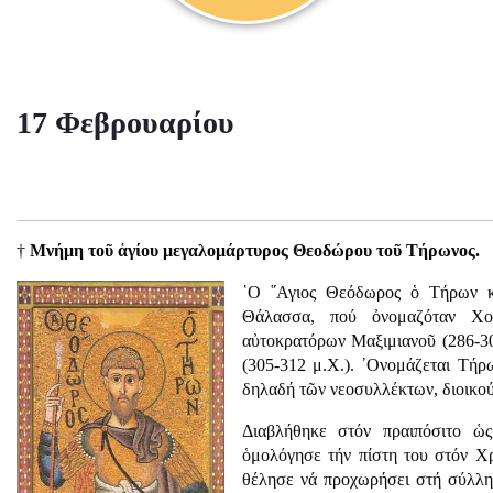
17 Φεβρουαρίου
†
Μνήμη τοῦ ἁγίου μεγαλομάρτυρος Θεοδώρου τοῦ Τήρωνος.
῾Ο ῞Αγιος Θεόδωρος ὁ Τήρων κ
Θάλασσα, πού ὀνομαζόταν Χο
αὐτοκρατόρων Μαξιμιανοῦ (286-30
(305-312 μ.Χ.). ᾿Ονομάζεται Τήρ
δηλαδή τῶν νεοσυλλέκτων, διοικού
Διαβλήθηκε στόν πραιπόσιτο ὡς
ὁμολόγησε τήν πίστη του στόν Χρ
θέλησε νά προχωρήσει στή σύλλη