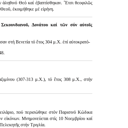
ν ἀληθινό Θεό καί ἐβαπτίσθηκαν. ῎Ετσι θεοφιλῶς
 Θεοῦ, ἐκοιμήθηκε μέ εἰρήνη.
εκουνδιανοῦ, Δονάτου καί τῶν σύν αὐτοῖς
αν στή Βενετία τό ἔτος 304 μ.Χ. ἐπί αὐτοκρατό-
48.
ιμίνου (307-313 μ.Χ.), τό ἔτος 308 μ.Χ., στήν
τειλάριο, πού περισώθηκε στόν Παρισινό Κώδικα
ῶν εἰκόνων. Μνημονεύεται στίς 10 Νοεμβρίου καί
 Πελεκητῆς στήν Τριγλία.