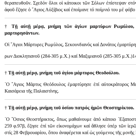
θεραπευθοῦν. Σχεδόν ὅλοι οἱ κάτοικοι τῶν Σόλων ἐπίστεψαν στό
ἀφοῦ ἔζησε ὁ ῞Αγιος Αὐξίβιος καί ἐποίμανε τό ποίμνιό του μέ φόβο
†
Τῇ αὐτῇ μέρᾳ, μνήμη τῶν ἁγίων μαρτύρων Ρωμύλου, Σ
μαρτυρησάντων.
Οἱ ῞Αγιοι Μάρτυρες Ρωμύλος, Σεκουνδιανός καί Δονάτος ἐμαρτύρησ
ρων Διοκλητιανοῦ (284-305 μ.Χ.) καί Μαξιμιανοῦ (285-305 μ.Χ.)1
†
Τῇ αὐτῇ μέρᾳ, μνήμη τοῦ ἁγίου μάρτυρος Θεοδούλου.
῾Ο ῞Αγιος Μάρτυς Θεόδουλος ἐμαρτύρησε ἐπί αὐτοκράτορος Μαξ
Καισάρεια τῆς Παλαιστίνης.
†
Τῇ αὐτῇ μέρᾳ, μνήμη τοῦ ὁσίου πατρός ἠμῶν Θεοστηρίκτου.
῾Ο ῞Οσιος Θεοστήρικτος, ὅπως μαθαίνουμε ἀπό κάποιο ᾿Εξαποσ
259 φ.97β, ἔζησε ἐπί τῶν εἰκονομάχων καί ἄθλησε ὑπέρ τῶν ἱερ
στίς 28 Φεβρουαρίου, ὅπου ἀναφέρεται καί ὡς γούμενος τῆς μονῆς