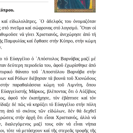
Κύπρου.
 καί εἰδωλολάτρες. ῾Ο ἀδελφός του ὀνομαζόταν
ς στό πνεῦμα καί σώφρονας στό λογισμό. ῞Οταν οἱ
πιθυμοῦσε νά γίνει Χριστιανός, ἀνεχώρησε ἀπό τή
 τῆς Παμφυλίας καί ἔφθασε στήν Κύπρο, στήν κώμη
.
ρο τό Εὐαγγέλιο ὁ ᾿Απόστολος Βαρνάβας μαζί μέ
ταν δεύτερη περιοδεία του, ἀφοῦ ἐχωρίσθηκε ἀπό
τυρικό θάνατο τοῦ ᾿Αποστόλου Βαρνάβα στήν
μων καί Ρόδων διέβησαν τά βουνά τοῦ Χιονώδους
 στήν παραθαλάσσια κώμη τοῦ Λιμνίτη, ὅπου
 Εὐαγγελιστής Μάρκος, βλέποντας ὅτι ὁ Αὐξίβιος
ιος, ἀφοῦ τόν ἐκατήχησε, τόν ἐβάπτισε καί τόν
ίδαξε δέ πῶς νά κηρύξει τό Εὐαγγέλιο στήν πόλη
άτη ἀπό τό σκότος τῶν εἰδώλων, δέν θά δεχθεῖ
ώσεις στήν ἀρχή ὅτι εἶσαι Χριστιανός, ἀλλά νά
, διαλεγόμενος μαζί τους σάν νά εἶναι νήπια
οι, τότε νά μετάσχουν καί τῆς στερεᾶς τροφῆς τῆς