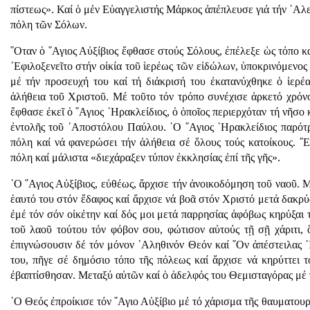
πίστεως». Καί ὁ μέν Εὐαγγελιστής Μάρκος ἀπέπλευσε γιά τήν ᾿Αλε
πόλη τῶν Σόλων.
῞Οταν ὁ ῞Αγιος Αὐξίβιος ἔφθασε στούς Σόλους, ἐπέλεξε ὡς τόπο κα
᾿Εφιλοξενεῖτο στήν οἰκία τοῦ ἱερέως τῶν εἰδώλων, ὑποκρινόμενος
μέ τήν προσευχή του καί τή διάκρισή του ἐκατανύχθηκε ὁ ἱερ
ἀλήθεια τοῦ Χριστοῦ. Μέ τοῦτο τόν τρόπο συνέχισε ἀρκετό χρόνο
ἔφθασε ἐκεῖ ὁ ῞Αγιος ῾Ηρακλείδιος, ὁ ὁποῖος περιερχόταν τή νῆσο 
ἐντολῆς τοῦ ᾿Αποστόλου Παύλου. ῾Ο ῞Αγιος ῾Ηρακλείδιος παρότρ
πόλη καί νά φανερώσει τήν ἀλήθεια σέ ὅλους τούς κατοίκους. ῎Ε
πόλη καί μάλιστα «διεχάραξεν τύπον ἐκκλησίας ἐπί τῆς γῆς».
῾Ο ῞Αγιος Αὐξίβιος, εὐθέως, ἄρχισε τήν ἀνοικοδόμηση τοῦ ναοῦ. 
ἑαυτό του στόν ἔδαφος καί ἄρχισε νά βοᾶ στόν Χριστό μετά δακ
ἐμέ τόν σόν οἰκέτην καί δός μοι μετά παρρησίας ἀφόβως κηρύξαι 
τοῦ λαοῦ τούτου τόν φόβον σου, φώτισον αὐτούς τῇ σῇ χάριτι, 
ἐπιγνώσουσιν δέ τόν μόνον ᾿Αληθινόν Θεόν καί ῞Ον ἀπέστειλας 
του, πῆγε σέ δημόσιο τόπο τῆς πόλεως καί ἄρχισε νά κηρύττει 
ἐβαπτίσθησαν. Μεταξύ αὐτῶν καί ὁ ἀδελφός του Θεμισταγόρας μέ 
῾Ο Θεός ἐπροίκισε τόν ῞Αγιο Αὐξίβιο μέ τό χάρισμα τῆς θαυματουργ