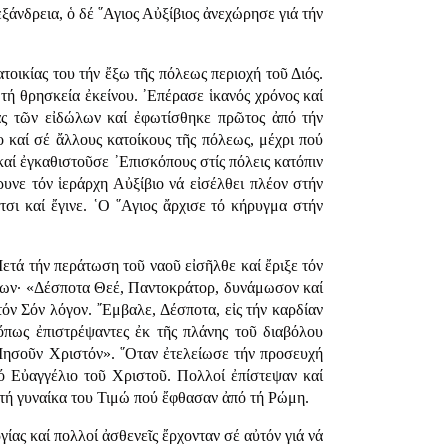
ξάνδρεια, ὁ δέ ῞Αγιος Αὐξίβιος ἀνεχώρησε γιά τήν
τοικίας του τήν ἔξω τῆς πόλεως περιοχή τοῦ Διός.
 τή θρησκεία ἐκείνου. ᾿Επέρασε ἱκανός χρόνος καί
έας τῶν εἰδώλων καί ἐφωτίσθηκε πρῶτος ἀπό τήν
 καί σέ ἄλλους κατοίκους τῆς πόλεως, μέχρι πού
καί ἐγκαθιστοῦσε ᾿Επισκόπους στίς πόλεις κατόπιν
υνε τόν ἱεράρχη Αὐξίβιο νά εἰσέλθει πλέον στήν
τσι καί ἔγινε. ῾Ο ῞Αγιος ἄρχισε τό κήρυγμα στήν
Μετά τήν περάτωση τοῦ ναοῦ εἰσῆλθε καί ἔριξε τόν
ρύων· «Δέσποτα Θεέ, Παντοκράτορ, δυνάμωσον καί
τόν Σόν λόγον. ῎Εμβαλε, Δέσποτα, εἰς τήν καρδίαν
ὅπως ἐπιστρέψαντες ἐκ τῆς πλάνης τοῦ διαβόλου
᾿Ιησοῦν Χριστόν». ῞Οταν ἐτελείωσε τήν προσευχή
τό Εὐαγγέλιο τοῦ Χριστοῦ. Πολλοί ἐπίστεψαν καί
τή γυναίκα του Τιμώ πού ἔφθασαν ἀπό τή Ρώμη.
ίας καί πολλοί ἀσθενεῖς ἔρχονταν σέ αὐτόν γιά νά