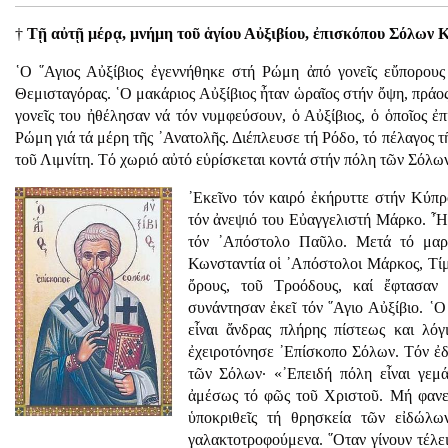
†
Τῇ αὐτῇ μέρᾳ, μνήμη τοῦ ἁγίου Αὐξιβίου, ἐπισκόπου Σόλων 
῾Ο ῞Αγιος Αὐξίβιος ἐγεννήθηκε στή Ρώμη ἀπό γονεῖς εὔπορους
Θεμισταγόρας. ῾Ο μακάριος Αὐξίβιος ἦταν ὡραῖος στήν ὄψη, πράο
γονεῖς του ἠθέλησαν νά τόν νυμφεύσουν, ὁ Αὐξίβιος, ὁ ὁποῖος ἐ
Ρώμη γιά τά μέρη τῆς ᾿Ανατολῆς. Διέπλευσε τή Ρόδο, τό πέλαγος
τοῦ Λιμνίτη. Τό χωριό αὐτό εὑρίσκεται κοντά στήν πόλη τῶν Σόλων
᾿Εκεῖνο τόν καιρό ἐκήρυττε στήν Κύπ
τόν ἀνεψιό του Εὐαγγελιστή Μάρκο. ῏Η
τόν ᾿Απόστολο Παῦλο. Μετά τό μαρ
Κωνσταντία οἱ ᾿Απόστολοι Μάρκος, Τί
ὄρους, τοῦ Τροόδους, καί ἔφτασαν
συνάντησαν ἐκεῖ τόν ῞Αγιο Αὐξίβιο. ῾Ο
εἶναι ἄνδρας πλήρης πίστεως και λόγ
ἐχειροτόνησε ᾿Επίσκοπο Σόλων. Τόν ἐδ
τῶν Σόλων· «᾿Επειδή πόλη εἶναι γεμ
ἀμέσως τό φῶς τοῦ Χριστοῦ. Μή φανερ
ὑποκριθεῖς τή θρησκεία τῶν εἰδώλων
γαλακτοτροφούμενα. ῞Οταν γίνουν τέλει