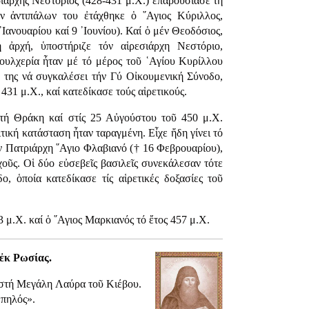
ριάρχης Νεστόριος (428-431 μ.Χ.) ἐπαρουσίασε τή
ν ἀντιπάλων του ἐτάχθηκε ὁ ῞Αγιος Κύριλλος,
Ιανουαρίου καί 9 ᾿Ιουνίου). Καί ὁ μέν Θεοδόσιος,
ή ἀρχή, ὑποστήριζε τόν αἱρεσιάρχη Νεστόριο,
υλχερία ἦταν μέ τό μέρος τοῦ ῾Αγίου Κυρίλλου
 της νά συγκαλέσει τήν Γύ Οἰκουμενική Σύνοδο,
31 μ.Χ., καί κατεδίκασε τούς αἱρετικούς.
 τή Θράκη καί στίς 25 Αὐγούστου τοῦ 450 μ.Χ.
ική κατάσταση ἦταν ταραγμένη. Εἶχε ἤδη γίνει τό
ν Πατριάρχη ῞Αγιο Φλαβιανό († 16 Φεβρουαρίου),
οῦς. Οἱ δύο εὐσεβεῖς βασιλεῖς συνεκάλεσαν τότε
, ὁποία κατεδίκασε τίς αἱρετικές δοξασίες τοῦ
 μ.Χ. καί ὁ ῞Αγιος Μαρκιανός τό ἔτος 457 μ.Χ.
ἐκ Ρωσίας.
 στή Μεγάλη Λαύρα τοῦ Κιέβου.
ωπηλός».