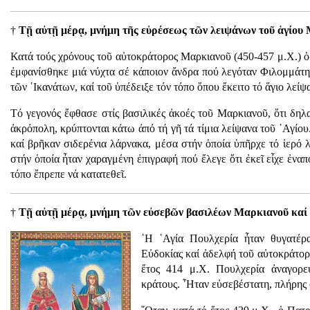
†
Τῇ αὐτῇ μέρᾳ, μνήμη τῆς εὑρέσεως τῶν λειψάνων τοῦ ἁγίου
Κατά τούς χρόνους τοῦ αὐτοκράτορος Μαρκιανοῦ (450-457 μ.Χ.) ὁ
ἐμφανίσθηκε μιά νύχτα σέ κάποιον ἄνδρα πού λεγόταν Φιλομμάτης
τῶν ῾Ικανάτων, καί τοῦ ὑπέδειξε τόν τόπο ὅπου ἔκειτο τό ἅγιο λείψ
Τό γεγονός ἔφθασε στίς βασιλικές ἀκοές τοῦ Μαρκιανοῦ, ὅτι δηλ
ἀκρόπολη, κρύπτονται κάτω ἀπό τή γῆ τά τίμια λείψανα τοῦ ῾Αγίο
καί βρῆκαν σιδερένια λάρνακα, μέσα στήν ὁποία ὑπῆρχε τό ἱερό 
στήν ὁποία ἦταν χαραγμένη ἐπιγραφή πού ἔλεγε ὅτι ἐκεῖ εἶχε ἐναπ
τόπο ἔπρεπε νά κατατεθεῖ.
†
Τῇ αὐτῇ μέρᾳ, μνήμη τῶν εὐσεβῶν βασιλέων Μαρκιανοῦ καί 
῾Η ῾Αγία Πουλχερία ἦταν θυγατέρ
Εὐδοκίας καί ἀδελφή τοῦ αὐτοκράτορ
ἔτος 414 μ.Χ. Πουλχερία ἀναγορε
κράτους. ῏Ηταν εὐσεβέστατη, πλήρης