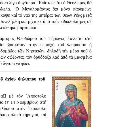
ήσει λίγο ἀργότερα. ᾿Επίστευε ὅτι ὁ Θεόδωρος θά
ἴδωλα. ῾Ο Μεγαλομάρτυς ὄχι μόνο παρέμεινε
ἔκαψε καί τό ναό τῆς μητέρας τῶν θεῶν Ρέας μετά
συνελήφθη καί ρίχτηκε ἀπό τούς εἰδωλολάτρες σέ
λειώθηκε μαρτυρικά.
άρτυρος Θεοδώρου τοῦ Τήρωνος ἐτελεῖτο στό
οῖο βρισκόταν στήν περιοχή τοῦ Φωρακίου ἤ
βδομάδος τῶν Νηστειῶν, δηλαδή τήν μέρα πού ὁ
βων σώζοντας τόν ὀρθόδοξο λαό ἀπό τά μιασμένα
 ἄγνοια νά φάει.
ῦ ἁγίου Φιλίππου τοῦ
μαζί μέ τόν ᾿Απόστολο
πο († 14 Νοεμβρίου) στή
λίππου στήν ῾Ιεράπολη
 ἀποστολικό κήρυγμα, καί