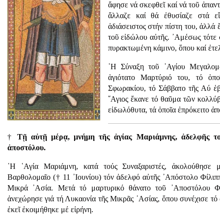
ἄφησε νά σκεφθεῖ καί νά τοῦ ἀπαντ
ἄλλαζε καί θά ἐθυσίαζε στά ε
ἀδιάσειστος στήν πίστη του, ἀλλά 
τοῦ εἰδώλου αὐτῆς. ᾿Αμέσως τότε 
πυρακτωμένη κάμινο, ὅπου καί ἐτε
῾Η Σύναξη τοῦ ῾Αγίου Μεγαλομ
ἁγιότατο Μαρτύριό του, τό ὁπ
Σφωρακίου, τό Σάββατο τῆς Αύ ἑ
῞Αγιος ἔκανε τό θαῦμα τῶν κολλύ
εἰδωλόθυτα, τά ὁποῖα ἐπρόκειτο ἀπό
†
Τῇ αὐτῇ μέρᾳ, μνήμη τῆς ἁγίας Μαριάμνης, ἀδελφῆς το
ἀποστόλου.
῾Η ῾Αγία Μαριάμνη, κατά τούς Συναξαριστές, ἀκολούθησε 
Βαρθολομαῖο († 11 ᾿Ιουνίου) τόν ἀδελφό αὐτῆς ᾿Απόστολο Φίλιπ
Μικρά ᾿Ασία. Μετά τό μαρτυρικό θάνατο τοῦ ᾿Αποστόλου Φι
ἀνεχώρησε γιά τή Λυκαονία τῆς Μικρᾶς ᾿Ασίας, ὅπου συνέχισε τό
ἐκεῖ ἐκοιμήθηκε μέ εἰρήνη.