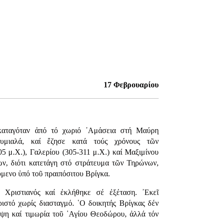
17 Φεβρουαρίου
αταγόταν ἀπό τό χωριό ᾿Αμάσεια στή Μαύρη
υμιαλά, καί ἔζησε κατά τούς χρόνους τῶν
5 μ.Χ.), Γαλερίου (305-311 μ.Χ.) καί Μαξιμίνου
ων, διότι κατετάγη στό στράτευμα τῶν Τηρώνων,
μενο ὑπό τοῦ πραιπόσιτου Βρίγκα.
 Χριστιανός καί ἐκλήθηκε σέ ἐξέταση. ᾿Εκεῖ
ιστό χωρίς διασταγμό. ῾Ο δοικητής Βρίγκας δέν
ψη καί τιμωρία τοῦ ῾Αγίου Θεοδώρου, ἀλλά τόν