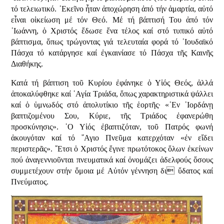
τό τελειωτικό. ᾿Εκεῖνο ἦταν ἀποχώρηση ἀπό τήν ἁμαρτία, αὐτό
εἶναι οἰκείωση μέ τόν Θεό. Μέ τή βάπτισή Του ἀπό τόν
᾿Ιωάννη, ὁ Χριστός ἔδωσε ἕνα τέλος καί στό τυπικό αὐτό
βάπτισμα, ὅπως τρώγοντας γιά τελευταία φορά τό ᾿Ιουδαϊκό
Πάσχα τό κατάργησε καί ἐγκαινίασε τό Πάσχα τῆς Καινῆς
Διαθήκης.
Κατά τή βάπτιση τοῦ Κυρίου ἐφάνηκε ὁ Υἱός Θεός, ἀλλά
ἀποκαλύφθηκε καί ῾Αγία Τριάδα, ὅπως χαρακτηριστικά ψάλλει
καί ὁ ὑμνωδός στό ἀπολυτίκιο τῆς ἑορτῆς· «᾿Εν ᾿Ιορδάνῃ
βαπτιζομένου Σου, Κύριε, τῆς Τριάδος ἐφανερώθη
προσκύνησις». ῾Ο Υἱός ἐβαπτιζόταν, τοῦ Πατρός φωνή
ἀκουγόταν καί τό ῞Αγιο Πνεῦμα κατερχόταν «ἐν εἴδει
περιστερᾶς». ῎Ετσι ὁ Χριστός ἔγινε πρωτότοκος ὅλων ἐκείνων
πού ἀναγεννιοῦνται πνευματικά καί ὀνομάζει ἀδελφούς ὅσους
συμμετέχουν στήν ὅμοια μέ Αὐτόν γέννηση δι ὕδατος καί
Πνεύματος.