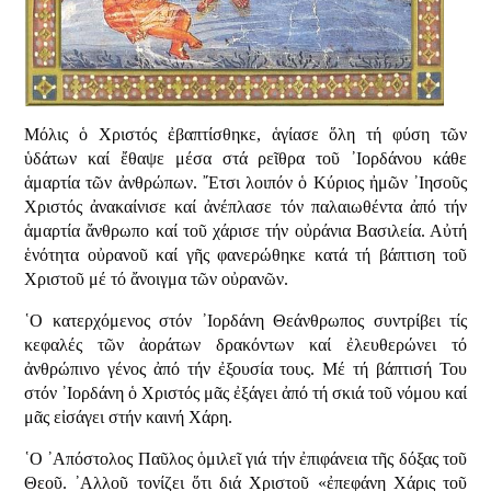
Μόλις ὁ Χριστός ἐβαπτίσθηκε, ἁγίασε ὅλη τή φύση τῶν
ὑδάτων καί ἔθαψε μέσα στά ρεῖθρα τοῦ ᾿Ιορδάνου κάθε
ἁμαρτία τῶν ἀνθρώπων. ῎Ετσι λοιπόν ὁ Κύριος ἠμῶν ᾿Ιησοῦς
Χριστός ἀνακαίνισε καί ἀνέπλασε τόν παλαιωθέντα ἀπό τήν
ἁμαρτία ἄνθρωπο καί τοῦ χάρισε τήν οὐράνια Βασιλεία. Αὐτή
ἑνότητα οὐρανοῦ καί γῆς φανερώθηκε κατά τή βάπτιση τοῦ
Χριστοῦ μέ τό ἄνοιγμα τῶν οὐρανῶν.
῾Ο κατερχόμενος στόν ᾿Ιορδάνη Θεάνθρωπος συντρίβει τίς
κεφαλές τῶν ἀοράτων δρακόντων καί ἐλευθερώνει τό
ἀνθρώπινο γένος ἀπό τήν ἐξουσία τους. Μέ τή βάπτισή Του
στόν ᾿Ιορδάνη ὁ Χριστός μᾶς ἐξάγει ἀπό τή σκιά τοῦ νόμου καί
μᾶς εἰσάγει στήν καινή Χάρη.
῾Ο ᾿Απόστολος Παῦλος ὁμιλεῖ γιά τήν ἐπιφάνεια τῆς δόξας τοῦ
Θεοῦ. ᾿Αλλοῦ τονίζει ὅτι διά Χριστοῦ «ἐπεφάνη Χάρις τοῦ