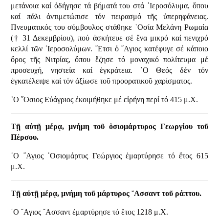
μετάνοια καί ὁδήγησε τά βήματά του στά ῾Ιεροσόλυμα, ὅπου
καί πάλι ἀντιμετώπισε τόν πειρασμό τῆς ὑπερηφάνειας.
Πνευματικός του σύμβουλος στάθηκε ῾Οσία Μελάνη Ρωμαία
(† 31 Δεκεμβρίου), πού ἀσκήτευε σέ ἕνα μικρό καί πενιχρό
κελλί τῶν ῾Ιεροσολύμων. ῎Ετσι ὁ ῞Αγιος κατέφυγε σέ κάποιο
ὄρος τῆς Νιτρίας, ὅπου ἔζησε τό μοναχικό πολίτευμα μέ
προσευχή, νηστεία καί ἐγκράτεια. ῾Ο Θεός δέν τόν
ἐγκατέλειψε καί τόν ἀξίωσε τοῦ προορατικοῦ χαρίσματος.
῾Ο ῞Οσιος Εὐάγριος ἐκοιμήθηκε μέ εἰρήνη περί τό 415 μ.Χ.
Τῇ αὐτῇ μέρᾳ, μνήμη τοῦ ὁσιομάρτυρος Γεωργίου τοῦ
Πέρσου.
῾Ο ῞Αγιος ῾Οσιομάρτυς Γεώργιος ἐμαρτύρησε τό ἔτος 615
μ.Χ.
Τῇ αὐτῇ μέρᾳ, μνήμη τοῦ μάρτυρος ῎Ασσαντ τοῦ ράπτου.
῾Ο ῞Αγιος ῎Ασσαντ ἐμαρτύρησε τό ἔτος 1218 μ.Χ.