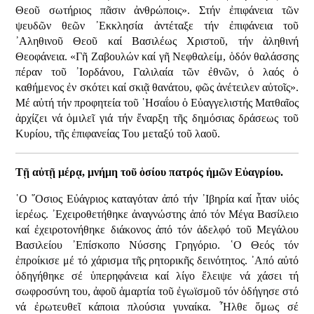
Θεοῦ σωτήριος πᾶσιν ἀνθρώποις». Στήν ἐπιφάνεια τῶν
ψευδῶν θεῶν ᾿Εκκλησία ἀντέταξε τήν ἐπιφάνεια τοῦ
᾿Αληθινοῦ Θεοῦ καί Βασιλέως Χριστοῦ, τήν ἀληθινή
Θεοφάνεια. «Γῆ Ζαβουλών καί γῆ Νεφθαλείμ, ὁδόν θαλάσσης
πέραν τοῦ ᾿Ιορδάνου, Γαλιλαία τῶν ἐθνῶν, ὁ λαός ὁ
καθήμενος ἐν σκότει καί σκιᾷ θανάτου, φῶς ἀνέτειλεν αὐτοῖς».
Μέ αὐτή τήν προφητεία τοῦ ῾Ησαΐου ὁ Εὐαγγελιστής Ματθαῖος
ἀρχίζει νά ὁμιλεῖ γιά τήν ἔναρξη τῆς δημόσιας δράσεως τοῦ
Κυρίου, τῆς ἐπιφανείας Του μεταξύ τοῦ λαοῦ.
Τῇ αὐτῇ μέρᾳ, μνήμη τοῦ ὁσίου πατρός ἠμῶν Εὐαγρίου.
῾Ο ῞Οσιος Εὐάγριος καταγόταν ἀπό τήν ᾿Ιβηρία καί ἦταν υἱός
ἱερέως. ᾿Εχειροθετήθηκε ἀναγνώστης ἀπό τόν Μέγα Βασίλειο
καί ἐχειροτονήθηκε διάκονος ἀπό τόν ἀδελφό τοῦ Μεγάλου
Βασιλείου ᾿Επίσκοπο Νύσσης Γρηγόριο. ῾Ο Θεός τόν
ἐπροίκισε μέ τό χάρισμα τῆς ρητορικῆς δεινότητος. ᾿Από αὐτό
ὁδηγήθηκε σέ ὑπερηφάνεια καί λίγο ἔλειψε νά χάσει τή
σωφροσύνη του, ἀφοῦ ἁμαρτία τοῦ ἐγωϊσμοῦ τόν ὁδήγησε στό
νά ἐρωτευθεῖ κάποια πλούσια γυναίκα. ῏Ηλθε ὅμως σέ