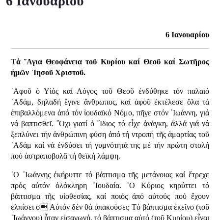
6 Ιανουαρίου
6 Ιανουαρίου
Τά ῞Αγια Θεοφάνεια τοῦ Κυρίου καί Θεοῦ καί Σωτῆρος
ἠμῶν ᾿Ιησοῦ Χριστοῦ.
᾿Αφοῦ ὁ Υἱός καί Λόγος τοῦ Θεοῦ ἐνδύθηκε τόν παλαιό
᾿Αδάμ, δηλαδή ἔγινε ἄνθρωπος, καί ἀφοῦ ἐκτέλεσε ὅλα τά
ἐπιβαλλόμενα ἀπό τόν ἰουδαϊκό Νόμο, πῆγε στόν ᾿Ιωάννη, γιά
νά βαπτισθεῖ. ῎Οχι γιατί ὁ ῎Ιδιος τό εἶχε ἀνάγκη, ἀλλά γιά νά
ξεπλύνει τήν ἀνθρώπινη φύση ἀπό τή ντροπή τῆς ἁμαρτίας τοῦ
᾿Αδάμ καί νά ἐνδύσει τή γυμνότητά της μέ τήν πρώτη στολή
πού ἀστραποβολᾶ τή θεϊκή λάμψη.
῾Ο ᾿Ιωάννης ἐκήρυττε τό βάπτισμα τῆς μετάνοιας καί ἔτρεχε
πρός αὐτόν ὁλόκληρη ᾿Ιουδαία. ῾Ο Κύριος κηρύττει τό
βάπτισμα τῆς υἱοθεσίας, καί ποιός ἀπό αὐτούς πού ἔχουν
ἐλπίσει σ Αὐτόν δέν θά ὑπακούσει; Τό βάπτισμα ἐκεῖνο (τοῦ
᾿Ιωάννου) ἦταν εἰσαγωγή, τό βάπτισμα αὐτό (τοῦ Κυρίου) εἶναι