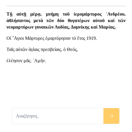
Τῇ αὐτῇ μέρᾳ, μνήμη τοῦ ἱερομάρτυρος ᾿Ανδρέου,
ἀθλήσαντος μετά τῶν δύο θυγατέρων αὐτοῦ καί τῶν
νεομαρτύρων γυναικῶν Λυδίας, Δομνίκης καί Μαρίας.
Οἱ ῞Αγιοι Μάρτυρες ἐμαρτύρησαν τό ἔτος 1919.
Ταῖς αὐτῶν ἁγίαις πρεσβείαις, ὁ Θεός,
ἐλέησον μᾶς. ᾿Αμήν.