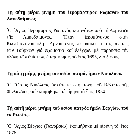
Τῇ αὐτῇ μέρᾳ, μνήμη τοῦ ἱερομάρτυρος Ρωμανοῦ τοῦ
Λακεδαίμονος.
῾Ο ῞Αγιος ῾Ιερομάρτυς Ρωμανός καταγόταν ἀπό τή Δομινίτζα
τῆς Λακεδαίμονος. ῏Ηταν ἱερομόναχος στήν
Κωνσταντινούπολη. ᾿Αρνούμενος νά ὑποκύψει στίς πιέσεις
τῶν Τούρκων γιά ἐξωμοσία καί ἐλέγχων μέ παρρησία τήν
πλάνη τῶν ἀπίστων, ἐμαρτύρησε, τό ἔτος 1695, διά ξίφους.
Τῇ αὐτῇ μέρᾳ, μνήμη τοῦ ὁσίου πατρός ἠμῶν Νικολάου.
῾Ο ῞Οσιος Νικόλαος ἀσκήτεψε στή μονή τοῦ Βάλαμο τῆς
Φινλανδίας καί ἐκοιμήθηκε μέ εἰρήνη τό ἔτος 1824.
Τῇ αὐτῇ μέρᾳ, μνήμη τοῦ ὁσίου πατρός ἠμῶν Σεργίου, τοῦ
ἐκ Ρωσίας.
῾Ο ῞Αγιος Σέργιος (Γιανόβσκυ) ἐκοιμήθηκε μέ εἰρήνη τό ἔτος
1876.