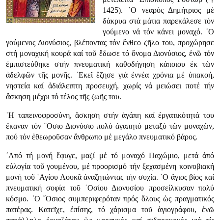
1425). ῾Ο νεαρός Δημήτριος μέ
δάκρυα στά μάτια παρεκάλεσε τόν
γούμενο νά τόν κάνει μοναχό. ῾Ο
γούμενος Διονύσιος, βλέποντας τόν ἔνθεο ζῆλο του, προχώρησε
στή μοναχική κουρά καί τοῦ ἔδωσε τό ὄνομα Διονύσιος, ἐνῶ τόν
ἐμπιστεύθηκε στήν πνευματική καθοδήγηση κάποιου ἐκ τῶν
ἀδελφῶν τῆς μονῆς. ᾿Εκεῖ ἔζησε γιά ἐννέα χρόνια μέ ὑπακοή,
νηστεία καί ἀδιάλειπτη προσευχή, χωρίς νά μειώσει ποτέ τήν
ἄσκηση μέχρι τό τέλος τῆς ζωῆς του.
῾Η ταπεινοφροσύνη, ἄσκηση στήν ἀγάπη καί ἐργατικότητά του
ἔκαναν τόν ῞Οσιο Διονύσιο πολύ ἀγαπητό μεταξύ τῶν μοναχῶν,
πού τόν ἐθεωροῦσαν ἄνθρωπο μέ μεγάλο πνευματικό βάρος.
᾿Από τή μονή ἔφυγε, μαζί μέ τό μοναχό Παχώμιο, μετά ἀπό
εὐλογία τοῦ γουμένου, μέ προορισμό τήν ξεχασμένη κοινοβιακή
μονή τοῦ ῾Αγίου Λουκᾶ ἀναζητώντας τήν συχία. ῾Ο ἅγιος βίος καί
πνευματική σοφία τοῦ ῾Οσίου Διονυσίου προσείλκυσαν πολύ
κόσμο. ῾Ο ῞Οσιος συμπεριφερόταν πρός ὅλους ὡς πραγματικός
πατέρας. Κατεῖχε, ἐπίσης, τό χάρισμα τοῦ ἁγιογράφου, ἐνῶ