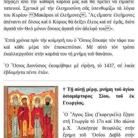
πηγάζει ἀπό τήν καθαρή καρδιά μας καί θά πρέπει νά εἴμαστε
ταπεινοί. Σχετικά μέ τήν ἐλεημοσύνη σᾶς ὑπενθυμίζω τά λόγια
του Κυρίου· Μακάριοι οἱ ἐλεήμονες. ῎Ας εἴμαστε ἐλεήμονες
ἀπέναντι σέ ὅλους καί ὁ Κύριος θά δείξει ἔλεος καί σέ ἐμᾶς, διότι
ἀγαπᾶ τόν Θεό μόνον ὅποιος ἀγαπᾶ τόν ἀδελφό του».
῾Επτά χρόνια πρίν τήν κοίμησή του ὁ ῞Οσιος ἔσκαψε τόν τάφο του
καί κάθε μέρα τόν ἐπισκεπτόταν. Μέ αὐτό τόν τρόπο
ἐκαλλιεργοῦσε στήν καρδιά του τή μνήμη τοῦ θανάτου.
῾Ο ῞Οσιος Διονύσιος ἐκοιμήθηκε μέ εἰρήνη, τό 1437, σέ λικία
ἑβδομήντα πέντε ἐτῶν.
† Τῇ αὐτῇ μέρᾳ, μνήμη τοῦ ἁγίου
ὁσιομάρτυρος Σίου, τοῦ ἐκ
Γεωργίας.
῾Ο ῞Αγιος Σίος (Γκαρεγκέλι) ἔζησε
στή Γεωργία τό 17ο καί 18ο αἰώνα
μ.Χ. ᾿Ασκήτεψε θεοφιλῶς στήν
ἔρημο τοῦ ῾Οσίου Δαβίδ στήν