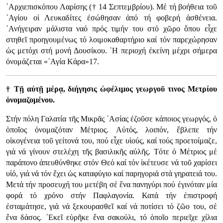
᾿Αρχιεπισκόπου Λαρίσης († 14 Σεπτεμβρίου). Μέ τή βοήθεια τοῦ
῾Αγίου οἱ Λευκαδίτες ἐσώθησαν ἀπό τή φοβερή ἀσθένεια.
᾿Ανήγειραν μάλιστα ναό πρός τιμήν του στό χῶρο ὅπου εἶχε
στηθεῖ προηγουμένως τό λοιμοκαθαρτήριο καί τόν παρεχώρησαν
ὡς μετόχι στή μονή Δουσίκου. ῾Η περιοχή ἐκείνη μέχρι σήμερα
ὀνομάζεται «῾Αγία Κάρα»17.
† Τῇ αὐτῇ μέρᾳ, διήγησις ὠφέλιμος γεωργοῦ τινος Μετρίου
ὀνομαζομένου.
Στήν πόλη Γαλατία τῆς Μικρᾶς ᾿Ασίας ἐζοῦσε κάποιος γεωργός, ὁ
ὁποῖος ὀνομαζόταν Μέτριος. Αὐτός, λοιπόν, ἔβλεπε τήν
οἰκογένεια τοῦ γείτονά του, πού εἶχε υἱούς, καί τούς προετοίμαζε,
γιά νά γίνουν στελέχη τῆς βασιλικῆς αὐλῆς. Τότε ὁ Μέτριος μέ
παράπονο ἀπευθύνθηκε στόν Θεό καί τόν ἱκέτευσε νά τοῦ χαρίσει
υἱό, γιά νά τόν ἔχει ὡς καταφύγιο καί παρηγοριά στά γηρατειά του.
Μετά τήν προσευχή του μετέβη σέ ἕνα πανηγύρι πού ἐγινόταν μία
φορά τό χρόνο στήν Παφλαγονία. Κατά τήν ἐπιστροφή
ἐσταμάτησε, γιά νά ξεκουρασθεῖ καί νά ποτίσει τό ζῶο του, σέ
ἕνα δάσος. ᾿Εκεῖ εὑρῆκε ἕνα σακούλι, τό ὁποῖο περιεῖχε χίλια