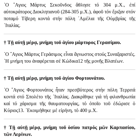
῾Ο ῞Αγιος Μάρτυς Σεκοῦνδος ἄθλησε τό 304 μ.Χ., ἐπί
αὐτοκράτορος Διοκλητιανοῦ (284-305 μ.Χ.), ἀφοῦ τόν ἔριξαν στόν
ποταμό Τίβερη κοντά στήν πόλη ᾿Αμέλια τῆς Οὐμβρίας τῆς
᾿Ιταλίας.
† Τῇ αὐτῇ μέρᾳ, μνήμη τοῦ ἁγίου μάρτυρος Γερασίμου.
῾Ο ῞Αγιος Μάρτυς Γεράσιμος εἶναι ἄγνωστος στούς Συναξαριστές.
῾Η μνήμη του ἀναφέρεται σέ Κώδικα12 τῆς μονῆς Βλατέων.
† Τῇ αὐτῇ μέρᾳ, μνήμη τοῦ ἁγίου Φορτουνάτου.
῾Ο ῞Αγιος Φορτουνάτος ἦταν πρεσβύτερος στήν πόλη Τερριτά
κοντά στό Σπολέτο τῆς ᾿Ιταλίας. Διακρίθηκε γιά τή φιλανθρωπία
καί τό χάρισμα τῆς θαυματουργίας, τό ὁποῖο τοῦ ἐδώρισε ὁ
Κύριος13. ᾿Εκοιμήθηκε μέ εἰρήνη, τό 400 μ.Χ.
† Τῇ αὐτῇ μέρᾳ, μνήμη τοῦ ὁσίου πατρός μῶν Καρπασίου,
τῶν Λερίνων.