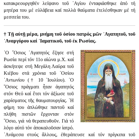
κατακρεουργηθέν λείψανο τοῦ ῾Αγίου ἐνταφιάσθηκε ἀπό τή
μητέρα του μέ εὐλάβεια καί πολλά θαύματα ἐτελέσθηκαν μέ τή
μεσιτεία του.
† Τῇ αὐτῇ μέρα, μνήμη τοῦ ὁσίου πατρός μῶν ᾿Αγαπητοῦ, τοῦ
᾿Αναργύρου καί ᾿Ιαματικοῦ, τοῦ ἐκ Ρωσίας.
῾Ο ῞Οσιος ᾿Αγαπητός ἔζησε στή
Ρωσία περί τόν 11ο αἰώνα μ.Χ. καί
ἀσκήτεψε στή Μεγάλη Λαύρα τοῦ
Κιέβου στά χρόνια τοῦ ῾Οσίου
᾿Αντωνίου († 10 ᾿Ιουλίου). ῾Ο
῞Οσιος πράγματι ἦταν ἀγαπητός
στόν Θεό καί ἔτσι τόν ἀξίωσε τοῦ
χαρίσματος τῆς θαυματουργίας. ῾Η
φήμη του ἁπλώθηκε παντοῦ καί
πλήθη πιστῶν ἔρχονταν στόν
῞Οσιο, γιά νά θεραπευθοῦν. Γιά τό
λόγο αὐτό τόν ἀποκαλοῦσαν ἰατρό.
᾿Ανάμεσα στούς ἄλλους, ἐθεράπευσε καί τόν πρίγκιπα τοῦ