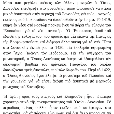
Μετά ἀπό μεγάλες πιέσεις τῶν ἄλλων μοναχῶν ὁ ῞Οσιος
Διονύσιος ἐπέστρεψε στό μοναστήρι, ἀλλά ἀποφάσισε νά κτίσει
μικρά ἀσκηταριά στήν περιοχή τοῦ Σονσοβέτς γιά τούς μοναχούς
ἐκείνους πού ἐπιθυμοῦσαν νά ἀποσυρθοῦν στήν ἔρημο. Τό 1419,
ἐπῆγε ἐκ νέου στό Ροστώβ προκειμένου νά πάρει τήν εὐλογία τοῦ
᾿Επισκόπου γιά τό νέο μοναστήρι. ῾Ο ᾿Επίσκοπος, ἀφοῦ τοῦ
ἔδωσε τήν εὐλογία του, τοῦ προσέφερε μία εἰκόνα τῆς Παναγίας
τῆς Βρεφοκρατούσας καί διάφορα ἄλλα σκεύη γιά τό ναό. ῎Ετσι
στό Σονσοβέτς ἐκτίστηκε, τό 1420, μία ἐκκλησία ἀφιερωμένη
στόν ῞Αγιο ᾿Ιωάννη τόν Πρόδρομο. Γιά τήν ἀνέγερση τοῦ
μοναστηριοῦ, ὁ ῞Οσιος Διονύσιος κατάφερε νά ἐξασφαλίσει τήν
οἰκονομική βοήθεια τοῦ πρίγκιπος Γεωργίου, τοῦ ὁποίου
διασώζονται τρεῖς ἐπιστολές περί τῶν δωρεῶν του. Περί τό 1422,
ὁ ῞Οσιος Διονύσιος ἐγκατέλειψε τό μοναστήρι τοῦ Γλουσίκα καί
τήν γουμενία, γιά νά ζήσει ἀκόμη πιό ἀσκητικά μέ μερικούς
μοναχούς στό Σονσοβέτς.
῾Η ἀγάπη πρός τούς πτωχούς καί ἐλεημοσύνη ἦταν ἰδιαίτερο
χαρακτηριστικό τῆς πνευματικότητος τοῦ ῾Οσίου Διονυσίου. Σέ
περιόδους πείνας πολλοί ἦσαν ἐκεῖνοι πού κατέφευγαν στό
μοναστήρι, γιά νά πάρουν λίγο ψωμί καί ὅ,τι ἄλλο μποροῦσε νά