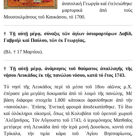
ἀνατολική Γεωργία καί ἐτελειώθηκε
μαρτυρικά ἀπό τούς
Μουσουλμάνους τοῦ Καυκάσου, τό 1700.
† Τῇ αὐτῇ μέρᾳ, σύναξις τῶν ἁγίων ὁσιομαρτύρων Δαβίδ,
Γαβριήλ καί Παύλου, τῶν ἐκ Γεωργίας.
(Βλ. † 17 Μαρτίου).
† Τῇ αὐτῇ μέρᾳ, ἀνάμνησις τοῦ θαύματος ἀπαλλαγῆς τῆς
νήσου Λευκάδος ἐκ τῆς πανώλου νόσου, κατά τό ἔτος 1743.
Τό νησί τῆς Λευκάδος περί τά μέσα τοῦ 18ου αἰῶνος μ.Χ.
ἐπέρασε μία μεγάλη δοκιμασία ἀπό τό λοιμό τῆς πανώλης. Μέ
βάση διάφορα στοιχεῖα 1.800 κάτοικοι ἀφανίσθηκαν ἀπό τήν
«πανούκλα». ᾿Επίσης ῾Ενετική φρουρά ἀποδεκατίσθηκε. Τό ἴδιο
καί ὁλόκληροι οἰκισμοί, ὅπως τά Κολυβάτα τοῦ ὀρεινοῦ χωριοῦ
᾿Αλέξανδρος. Τόν Αὔγουστο τοῦ 1743, ὁ ἱερομόναχος Ματθαῖος
μετέφερε στή Λευκάδα ἀπό τήν ἱερά μονή Δουσίκου, κοντά στά
Τρίκαλα, τήν τιμία κάρα τοῦ ῾Αγίου Βησσαρίωνος,