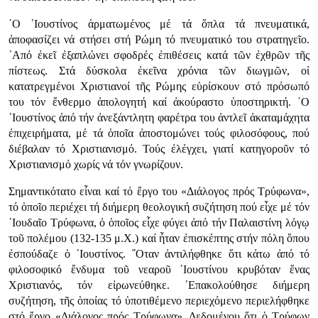
῾Ο ᾿Ιουστίνος ἁρματωμένος μέ τά ὅπλα τά πνευματικά,
ἀποφασίζει νά στήσει στή Ρώμη τό πνευματικό του στρατηγεῖο.
᾿Από ἐκεῖ ἐξαπλώνει σφοδρές ἐπιθέσεις κατά τῶν ἐχθρῶν τῆς
πίστεως. Στά δύσκολα ἐκεῖνα χρόνια τῶν διωγμῶν, οἱ
κατατρεγμένοι Χριστιανοί τῆς Ρώμης εὑρίσκουν στό πρόσωπό
του τόν ἔνθερμο ἀπολογητή καί ἀκούραστο ὑποστηρικτή. ῾Ο
᾿Ιουστίνος ἀπό τήν ἀνεξάντλητη φαρέτρα του ἀντλεῖ ἀκαταμάχητα
ἐπιχειρήματα, μέ τά ὁποῖα ἀποστομώνει τούς φιλοσόφους, πού
διέβαλαν τό Χριστιανισμό. Τούς ἐλέγχει, γιατί κατηγοροῦν τό
Χριστιανισμό χωρίς νά τόν γνωρίζουν.
Σημαντικότατο εἶναι καί τό ἔργο του «Διάλογος πρός Τρύφωνα»,
τό ὁποῖο περιέχει τή διήμερη θεολογική συζήτηση πού εἶχε μέ τόν
᾿Ιουδαῖο Τρύφωνα, ὁ ὁποῖος εἶχε φύγει ἀπό τήν Παλαιστίνη λόγῳ
τοῦ πολέμου (132-135 μ.Χ.) καί ἦταν ἐπισκέπτης στήν πόλη ὅπου
ἐσπούδαζε ὁ ᾿Ιουστίνος. ῞Οταν ἀντιλήφθηκε ὅτι κάτω ἀπό τό
φιλοσοφικό ἔνδυμα τοῦ νεαροῦ ᾿Ιουστίνου κρυβόταν ἕνας
Χριστιανός, τόν εἰρωνεύθηκε. ᾿Επακολούθησε διήμερη
συζήτηση, τῆς ὁποίας τό ὑποτιθέμενο περιεχόμενο περιελήφθηκε
στό ἔργο «Διάλογος πρός Τρύφωνα». Δεδομένου ὅτι ὁ Τρύφων