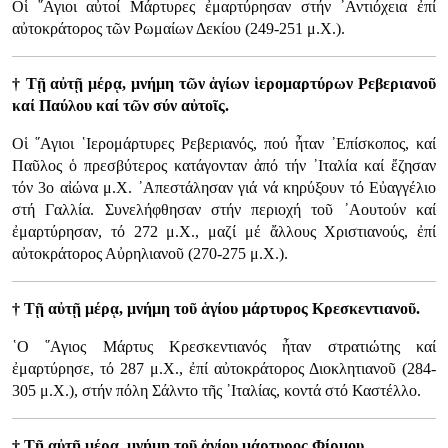
Οἱ ῞Αγιοι αὐτοί Μάρτυρες ἐμαρτύρησαν στήν ᾿Αντιόχεια ἐπί
αὐτοκράτορος τῶν Ρωμαίων Δεκίου (249-251 μ.Χ.).
† Τῇ αὐτῇ μέρᾳ, μνήμη τῶν ἁγίων ἱερομαρτύρων Ρεβεριανοῦ
καί Παύλου καί τῶν σύν αὐτοῖς.
Οἱ ῞Αγιοι ῾Ιερομάρτυρες Ρεβεριανός, πού ἦταν ᾿Επίσκοπος, καί
Παῦλος ὁ πρεσβύτερος κατάγονταν ἀπό τήν ᾿Ιταλία καί ἔζησαν
τόν 3ο αἰώνα μ.Χ. ᾿Απεστάλησαν γιά νά κηρύξουν τό Εὐαγγέλιο
στή Γαλλία. Συνελήφθησαν στήν περιοχή τοῦ ᾿Αουτούν καί
ἐμαρτύρησαν, τό 272 μ.Χ., μαζί μέ ἄλλους Χριστιανούς, ἐπί
αὐτοκράτορος Αὐρηλιανοῦ (270-275 μ.Χ.).
† Τῇ αὐτῇ μέρᾳ, μνήμη τοῦ ἁγίου μάρτυρος Κρεσκεντιανοῦ.
῾Ο ῞Αγιος Μάρτυς Κρεσκεντιανός ἦταν στρατιώτης καί
ἐμαρτύρησε, τό 287 μ.Χ., ἐπί αὐτοκράτορος Διοκλητιανοῦ (284-
305 μ.Χ.), στήν πόλη Σάλντο τῆς ᾿Ιταλίας, κοντά στό Καστέλλο.
† Τῇ αὐτῇ μέρᾳ, μνήμη τοῦ ἁγίου μάρτυρος Φίρμου.