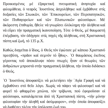
Προικισμένος μέ ἐξαιρετική πνευματική ἀνησυχία καί
φιλομάθεια, ὁ νεαρός ᾿Ιουστίνος ἀσχολήθηκε καί ἐμβάθυνε στίς
δοξασίες τῶν Στωικῶν, τῶν ᾿Επικουρείων, τῶν Περιπατητικῶν,
τῶν Πυθαγορείων καί τῶν Πλατωνικῶν φιλοσόφων. Μέ
ἀκόρεστη ἐπιθυμία, ἤθελε νά γνωρίσει ὁλόκληρη τήν ἀλήθεια καί
νά εὕρει τήν πραγματική ἱκανοποίηση. Τότε ὁ Θεός, μέ θαυμαστή
ἐπέμβαση, τόν ὁδήγησε στίς πηγές τῆς ἀλήθειας, στή Χριστιανική
πίστη καί ζωή, τό 135 μ.Χ.
Καθώς διηγεῖται ὁ ἴδιος, ὁ Θεός τόν ἐφώτισε μέ κάποιο Χριστιανό
πρεσβύτη, «πρᾶον καί σεμνόν τό ἦθος». ῾Ο θαυμάσιος ἐκεῖνος
γέροντας τοῦ ἀποκάλυψε πόσο πτωχές ἦταν οἱ θεωρίες τῶν
ἀνθρώπων μπροστά στήν πραγματική ἀλήθεια, τήν ὁποία διδάσκει
ὁ Θεός.
῾Ο ᾿Ιουστίνος ἀποφασίζει νά μελετήσει τήν ῾Αγία Γραφή καί νά
ἐμβαθύνει στό θεῖο λόγο. Χωρίς νά πάψει νά φιλοσοφεῖ καί νά
φορεῖ τό φθαρμένο χιτώνα, τόν τρίβωνα, πού ἐφοροῦσαν οἱ
φιλόσοφοι, καταλάμπεται ἀπό τή Χριστιανική πίστη, «τήν μόνην
φιλοσοφίαν τήν ἀληθῆ καί ἀσύμφορον», στήν ὁποία ἀποφασίζει
νά διαθέσει πλέον τήν ὑπόλοιπη ζωή του.