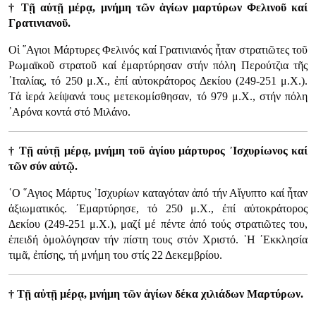
† Τῇ αὐτῇ μέρᾳ, μνήμη τῶν ἁγίων μαρτύρων Φελινοῦ καί
Γρατινιανοῦ.
Οἱ ῞Αγιοι Μάρτυρες Φελινός καί Γρατινιανός ἦταν στρατιῶτες τοῦ
Ρωμαϊκοῦ στρατοῦ καί ἐμαρτύρησαν στήν πόλη Περούτζια τῆς
᾿Ιταλίας, τό 250 μ.Χ., ἐπί αὐτοκράτορος Δεκίου (249-251 μ.Χ.).
Τά ἱερά λείψανά τους μετεκομίσθησαν, τό 979 μ.Χ., στήν πόλη
᾿Αρόνα κοντά στό Μιλάνο.
† Τῇ αὐτῇ μέρᾳ, μνήμη τοῦ ἁγίου μάρτυρος ᾿Ισχυρίωνος καί
τῶν σύν αὐτῷ.
῾Ο ῞Αγιος Μάρτυς ᾿Ισχυρίων καταγόταν ἀπό τήν Αἴγυπτο καί ἦταν
ἀξιωματικός. ᾿Εμαρτύρησε, τό 250 μ.Χ., ἐπί αὐτοκράτορος
Δεκίου (249-251 μ.Χ.), μαζί μέ πέντε ἀπό τούς στρατιῶτες του,
ἐπειδή ὁμολόγησαν τήν πίστη τους στόν Χριστό. ῾Η ᾿Εκκλησία
τιμᾶ, ἐπίσης, τή μνήμη του στίς 22 Δεκεμβρίου.
† Τῇ αὐτῇ μέρᾳ, μνήμη τῶν ἁγίων δέκα χιλιάδων Μαρτύρων.