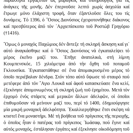
παράλληλα ἐργαζόταν ὡς μαραγκός καί σιδηρουργός γιά τίς
ἀνάγκες τῆς μονῆς. Δέν ἐπερνοῦσε λεπτό χωρίς ἀσχολία καί
ἔτρωγε μόνο ἐλάχιστη τροφή, ὅταν ἐξαντλοῦσε ὅλες του τίς
δυνάμεις. Τό 1396, ὁ ῞Οσιος Διονύσιος ἐχειροτονήθηκε διάκονος
καί πρεσβύτερος ἀπό τόν ᾿Αρχιεπίσκοπο τοῦ Ροστώβ Γρηγόριο
(†1416).
῞Ομως ὁ μοναχός Παχώμιος δέν ἄντεξε τή σκληρή ἄσκηση καί γι᾿
αὐτό ἀναγκάσθηκε καί ὁ ῞Οσιος Διονύσιος νά ἐγκαταλείψει τό
μέρος ἐκεῖνο μαζί του. ᾿Επῆγε ἀνατολικά, στή λίμνη
Κουμπενσκόε, 15 χιλιόμετρα ἀπό τήν ὄχθη τοῦ ποταμοῦ
Γκλουσίκα. ᾿Εγκαταστάθηκε σέ ἕνα ἀπομακρυσμένο μέρος τό
ὁποῖο περιέβαλαν δένδρα. Στόν τόπο αὐτό ὕψωσε τό σταυρό πού
μετέφερε ἀπό τόν ῞Αγιο Λουκᾶ καί ἀφοῦ κατασκεύασε ἕνα κελί,
ἐξεκίνησε ἀπομονωμένος τή σκληρή ζωή τοῦ ἐρημίτου. Μετά τόν
ἐρχομό ἑνός στάρετς καί μερικῶν ἄλλων ἀδελφῶν, οἱ ὁποῖοι
ἐπιθυμοῦσαν νά μείνουν μαζί του, περί τό 1400, ἐδημιούργησε
μία μικρή μοναχική ἀδελφότητα. ᾿Εκαλλιεργήθηκε ἔτσι σκέψη νά
κτιστεῖ ἕνα μοναστήρι. Μέ τή βοήθεια τοῦ πρίγκιπος τῆς περιοχῆς,
ὁ ὁποῖος ἦταν ὁ πατέρας τοῦ πρίγκιπος ᾿Ιωάσαφ, πού ἔγινε καί
αὐτός μοναχός, ἐστάλησαν ἐργάτες καί ἐξεκίνησε οἰκοδόμηση τοῦ