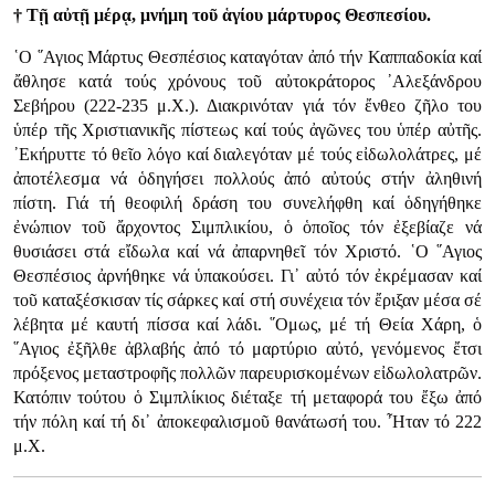
† Τῇ αὐτῇ μέρᾳ, μνήμη τοῦ ἁγίου μάρτυρος Θεσπεσίου.
῾Ο ῞Αγιος Μάρτυς Θεσπέσιος καταγόταν ἀπό τήν Καππαδοκία καί
ἄθλησε κατά τούς χρόνους τοῦ αὐτοκράτορος ᾿Αλεξάνδρου
Σεβήρου (222-235 μ.Χ.). Διακρινόταν γιά τόν ἔνθεο ζῆλο του
ὑπέρ τῆς Χριστιανικῆς πίστεως καί τούς ἀγῶνες του ὑπέρ αὐτῆς.
᾿Εκήρυττε τό θεῖο λόγο καί διαλεγόταν μέ τούς εἰδωλολάτρες, μέ
ἀποτέλεσμα νά ὁδηγήσει πολλούς ἀπό αὐτούς στήν ἀληθινή
πίστη. Γιά τή θεοφιλή δράση του συνελήφθη καί ὁδηγήθηκε
ἐνώπιον τοῦ ἄρχοντος Σιμπλικίου, ὁ ὁποῖος τόν ἐξεβίαζε νά
θυσιάσει στά εἴδωλα καί νά ἀπαρνηθεῖ τόν Χριστό. ῾Ο ῞Αγιος
Θεσπέσιος ἀρνήθηκε νά ὑπακούσει. Γι᾿ αὐτό τόν ἐκρέμασαν καί
τοῦ καταξέσκισαν τίς σάρκες καί στή συνέχεια τόν ἔριξαν μέσα σέ
λέβητα μέ καυτή πίσσα καί λάδι. ῞Ομως, μέ τή Θεία Χάρη, ὁ
῞Αγιος ἐξῆλθε ἀβλαβής ἀπό τό μαρτύριο αὐτό, γενόμενος ἔτσι
πρόξενος μεταστροφῆς πολλῶν παρευρισκομένων εἰδωλολατρῶν.
Κατόπιν τούτου ὁ Σιμπλίκιος διέταξε τή μεταφορά του ἔξω ἀπό
τήν πόλη καί τή δι᾿ ἀποκεφαλισμοῦ θανάτωσή του. ῏Ηταν τό 222
μ.Χ.