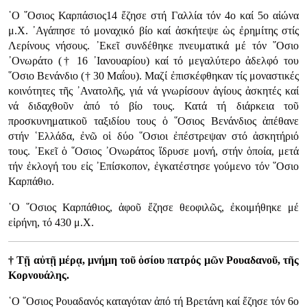
῾Ο ῞Οσιος Καρπάσιος14 ἔζησε στή Γαλλία τόν 4ο καί 5ο αἰώνα
μ.Χ. ᾿Αγάπησε τό μοναχικό βίο καί ἀσκήτεψε ὡς ἐρημίτης στίς
Λερίνους νήσους. ᾿Εκεῖ συνδέθηκε πνευματικά μέ τόν ῞Οσιο
᾿Ονωράτο († 16 ᾿Ιανουαρίου) καί τό μεγαλύτερο ἀδελφό του
῞Οσιο Βενάνδιο († 30 Μαΐου). Μαζί ἐπισκέφθηκαν τίς μοναστικές
κοινότητες τῆς ᾿Ανατολῆς, γιά νά γνωρίσουν ἁγίους ἀσκητές καί
νά διδαχθοῦν ἀπό τό βίο τους. Κατά τή διάρκεια τοῦ
προσκυνηματικοῦ ταξιδίου τους ὁ ῞Οσιος Βενάνδιος ἀπέθανε
στήν ῾Ελλάδα, ἐνῶ οἱ δύο ῞Οσιοι ἐπέστρεψαν στό ἀσκητήριό
τους. ᾿Εκεῖ ὁ ῞Οσιος ᾿Ονωράτος ἵδρυσε μονή, στήν ὁποία, μετά
τήν ἐκλογή του εἰς ᾿Επίσκοπον, ἐγκατέστησε γούμενο τόν ῞Οσιο
Καρπάθιο.
῾Ο ῞Οσιος Καρπάθιος, ἀφοῦ ἔζησε θεοφιλῶς, ἐκοιμήθηκε μέ
εἰρήνη, τό 430 μ.Χ.
† Τῇ αὐτῇ μέρᾳ, μνήμη τοῦ ὁσίου πατρός μῶν Ρουαδανοῦ, τῆς
Κορνουάλης.
῾Ο ῞Οσιος Ρουαδανός καταγόταν ἀπό τή Βρετάνη καί ἔζησε τόν 6ο