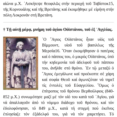
αἰώνα μ.Χ. ᾿Ασκήτεψε θεοφιλῶς στήν περιοχή τοῦ Ταβίστοκ15,
τῆς Κορνουάλης καί τῆς Βρετάνης καί ἐκοιμήθηκε μέ εἰρήνη στήν
πόλη Λοκρονάν στή Βρετάνη.
† Τῇ αὐτῇ μέρᾳ, μνήμη τοῦ ἁγίου Οὐϊστάνου, τοῦ ἐξ ᾿Αγγλίας.
῾Ο ῞Αγιος Οὐϊστάνος ἦταν υἱός τοῦ
Βίμμουντ, υἱοῦ τοῦ βασιλέως τῆς
Μερσία16. ῞Οταν ἐκοιμήθησαν ὁ πατέρας
καί ὁ πάππος του, ὁ μικρός Οὐϊστάνος, ὑπό
τήν κηδεμονία τοῦ ἀδελφοῦ τοῦ πάππου
του, ἀνῆλθε στό θρόνο. ᾿Εν τῷ μεταξύ ὁ
῞Αγιος ἐμεγάλωνε καί προέκοπτε σέ χάρη
καί σοφία Θεοῦ καί ἀγωνιζόταν νά τηρεῖ
τίς ἐντολές τοῦ Εὐαγγελίου. ῞Ομως ὁ
ἐπίτροπος τοῦ θρόνου Βερθούλφιος (840-
852 μ.Χ.) συνωμότησε μαζί μέ τόν υἱό του κατά τοῦ ῾Αγίου, γιά
νά ἀπαλλαγοῦν ἀπό τό νόμιμο διάδοχο τοῦ θρόνου, καί τόν
ἐδολοφόνησαν, τό 849 μ.Χ., κατά τή στιγμή πού ἐκεῖνος
ἐπλησίαζε τόν ἐξάδελφό του, γιά νά τόν χαιρετήσει. Τό