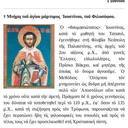
1 Ιουνίου
† Μνήμη τοῦ ἁγίου μάρτυρος ᾿Ιουστίνου, τοῦ Φιλοσόφου.
῾Ο «θαυμασιώτατος» ᾿Ιουστίνος,
κατά τό μαθητή του Τατιανό,
ἐγεννήθηκε στή Φλαβία Νεάπολη
τῆς Παλαιστίνης, στίς ἀρχές τοῦ
2ου αἰῶνος μ.Χ., ἀπό γονεῖς
῞Ελληνες εἰδωλολάτρες, τόν
Πρίσκο Βάκχιο, καί μητέρα, τῆς
ὁποίας τό ὄνομα ἀγνοοῦμε. ῾Ο
Μεθόδιος ᾿Ολύμπου τόν
μνημονεύει ὡς ἄνδρα μή ἀπέχοντα
πολύ τῶν ᾿Αποστόλων οὔτε κατά
τό χρόνο οὔτε κατά τήν ἀρετή. Πράγματι δέ ὁ χρόνος γεννήσεώς
του δύναται νά τοποθετηθεῖ περί τό 110 μ.Χ., ἐφ᾿ ὅσον τό 135
μ.Χ., κατά τή συζήτηση πρός τόν Τρύφωνα, παρουσιάζεται νά
ἔχει περατώσει ἤδη τίς φιλοσοφικές του σπουδές καί πρός τό
τέλος τους νά ἔχει προσελκυσθεῖ στή Χριστιανική πίστη.