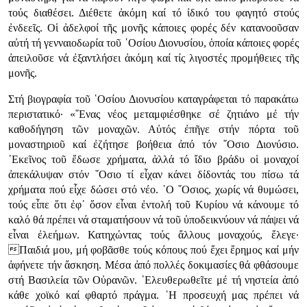
τούς διαθέσει. Διέθετε ἀκόμη καί τό ἰδικό του φαγητό στούς
ἐνδεεῖς. Οἱ ἀδελφοί τῆς μονῆς κάποιες φορές δέν κατανοοῦσαν
αὐτή τή γενναιοδωρία τοῦ ῾Οσίου Διονυσίου, ὁποία κάποιες φορές
ἀπειλοῦσε νά ἐξαντλήσει ἀκόμη καί τίς λιγοστές προμήθειες τῆς
μονῆς.
Στή βιογραφία τοῦ ῾Οσίου Διονυσίου καταγράφεται τό παρακάτω
περιστατικό· «῞Ενας νέος μεταμφιέσθηκε σέ ζητιάνο μέ τήν
καθοδήγηση τῶν μοναχῶν. Αὐτός ἐπῆγε στήν πόρτα τοῦ
μοναστηριοῦ καί ἐζήτησε βοήθεια ἀπό τόν ῞Οσιο Διονύσιο.
᾿Εκεῖνος τοῦ ἔδωσε χρήματα, ἀλλά τό ἴδιο βράδυ οἱ μοναχοί
ἀπεκάλυψαν στόν ῞Οσιο τί εἶχαν κάνει δίδοντάς του πίσω τά
χρήματα πού εἶχε δώσει στό νέο. ῾Ο ῞Οσιος, χωρίς νά θυμώσει,
τούς εἶπε ὅτι ἐφ᾿ ὅσον εἶναι ἐντολή τοῦ Κυρίου νά κάνουμε τό
καλό θά πρέπει νά σταματήσουν νά τοῦ ὑποδεικνύουν νά πάψει νά
εἶναι ἐλεήμων. Κατηχώντας τούς ἄλλους μοναχούς, ἔλεγε·
Παιδιά μου, μή φοβᾶσθε τούς κόπους πού ἔχει ἔρημος καί μήν
ἀφήνετε τήν ἄσκηση. Μέσα ἀπό πολλές δοκιμασίες θά φθάσουμε
στή Βασιλεία τῶν Οὐρανῶν. ᾿Ελευθερωθεῖτε μέ τή νηστεία ἀπό
κάθε χοϊκό καί φθαρτό πράγμα. ῾Η προσευχή μας πρέπει νά