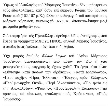
῞Ομως οἱ ᾿Απολογίες τοῦ Μάρτυρος ᾿Ιουστίνου δέν μετέστρεψαν
τούς εἰδωλολάτρες, καθ᾿ ὅσον ἐπί ἐπάρχου Ρώμης τοῦ ᾿Ιουνίου
Ρουστικοῦ (162-167 μ.Χ.), ἄλλοτε παιδαγωγοῦ τοῦ αὐτοκράτορος
Μάρκου Αὐρηλίου, πιθανῶς τό 165 μ.Χ., ἀποκεφαλίσθηκε μαζί
μέ ὁμάδα μαθητῶν του.
Στό κοιμητήριο τῆς Πρισκίλλης εὑρέθηκε λίθος ἐνεπίγραφος πού
ἔφερε τά γράμματα ΜΧΟΥΣΤΙΝΟΣ, δηλαδή Μάρτυς ᾿Ιουστίνος,
ὁ ὁποῖος ἴσως ἐκάλυπτε τόν τάφο τοῦ ῾Αγίου.
῎Οχι μικρός ἀριθμός ἄλλων ἔργων τοῦ ῾Αγίου Μάρτυρος
᾿Ιουστίνου, μαρτυρουμένων ἀπό αὐτόν τόν ἴδιο ἤ ἀπό
μεταγενέστερους συγγραφεῖς, ἔχουν χαθεῖ. Τά ἔργα αὐτά εἶναι·
«Σύνταγμα κατά πασῶν τῶν αἱρέσεων», «Κατά Μαρκίωνος»,
«Περί ψυχῆς», «Πρός ῞Ελληνας», «῎Ελεγχος πρός ῞Ελληνας»,
«Περί μοναρχίας Θεοῦ», «Περί ᾿Αναστάσεως», «῾Ερμηνεία εἰς
τήν ᾿Αποκάλυψιν», «Ψάλτης», «Πρός Σοφιστήν Εὐφράσιον περί
προνοίας καί πίστεως», «Διάλογος πρός Κρήσκεντα», «Πρός
᾿Ιουδαίους».