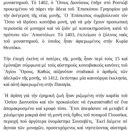
μοναστηριοῦ. Τό 1402, ὁ ῞Οσιος Διονύσιος ἐπῆγε στό Ροστώβ
προκειμένου νά πάρει τήν ἄδεια τοῦ ᾿Επισκόπου Γρηγορίου γιά
τήν ἀνέγερση τῆς νέας μονῆς. ῾Ο ᾿Επίσκοπος συμβούλευσε τόν
῞Οσιο νά ἱδρύσει κοινόβια μονή, γιά νά μήν ἔχουν προσωπική
περιουσία οἱ μοναχοί καί νά ζοῦν μέ κοινοκτημοσύνη κατά τό
πρότυπο τῶν ᾿Αποστόλων. Τό 1403, ἐτελείωσε ὁ ξύλινος ναός
τοῦ μοναστηριοῦ, ὁ ὁποῖος ἦταν ἀφιερωμένος στήν Κυρία
Θεοτόκο.
Τήν ἐποχή ἐκείνη οἱ πατέρες τῆς μονῆς ἦταν περί τούς 15 καί
ἐμόναζαν σύμφωνα μέ τούς αὐστηρούς κοινοβιακούς κανόνες τοῦ
῾Αγίου ῎Ορους. Καθώς αὐξανόταν σταδιακά ὁ ἀριθμός τῶν
ἀδελφῶν τῆς μονῆς, τό 1412, ἐκτίστηκε μία καινούργια ἐκκλησία,
καί αὐτή ἀφιερωμένη στήν Παναγία.
῾Η ἀγάπη γιά τήν ἐρημική ζωή ἦταν ριζωμένη στήν καρδία τοῦ
῾Οσίου Διονυσίου καί τόν προκαλοῦσε νά ἐγκατασταθεῖ σέ ἕνα
ἀπομακρυσμένο καί κρυφό τόπο. ῎Ετσι ἀπεφάσισε νά μεταβεῖ 4
χιλιόμετρα μακριά ἀπό τή μονή στίς ὄχθες τοῦ ποταμοῦ Γλουσίκα,
περιοχή πού ἀργότερα ὀνομάστηκε Σονσοβέτς. ᾿Εκεῖ διέμενε σέ
ἄγνοια τῶν μοναχῶν, προσευχόμενος καί νηστεύοντας αὐστηρά.