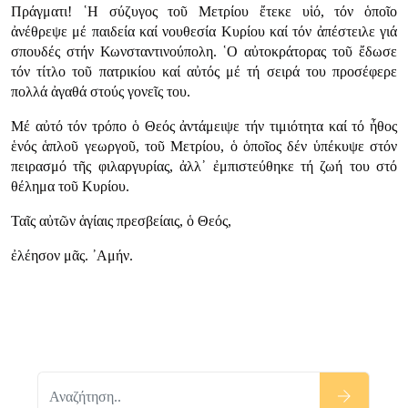
Πράγματι! ῾Η σύζυγος τοῦ Μετρίου ἔτεκε υἱό, τόν ὁποῖο
ἀνέθρεψε μέ παιδεία καί νουθεσία Κυρίου καί τόν ἀπέστειλε γιά
σπουδές στήν Κωνσταντινούπολη. ῾Ο αὐτοκράτορας τοῦ ἔδωσε
τόν τίτλο τοῦ πατρικίου καί αὐτός μέ τή σειρά του προσέφερε
πολλά ἀγαθά στούς γονεῖς του.
Μέ αὐτό τόν τρόπο ὁ Θεός ἀντάμειψε τήν τιμιότητα καί τό ἦθος
ἑνός ἁπλοῦ γεωργοῦ, τοῦ Μετρίου, ὁ ὁποῖος δέν ὑπέκυψε στόν
πειρασμό τῆς φιλαργυρίας, ἀλλ᾿ ἐμπιστεύθηκε τή ζωή του στό
θέλημα τοῦ Κυρίου.
Ταῖς αὐτῶν ἁγίαις πρεσβείαις, ὁ Θεός,
ἐλέησον μᾶς. ᾿Αμήν.