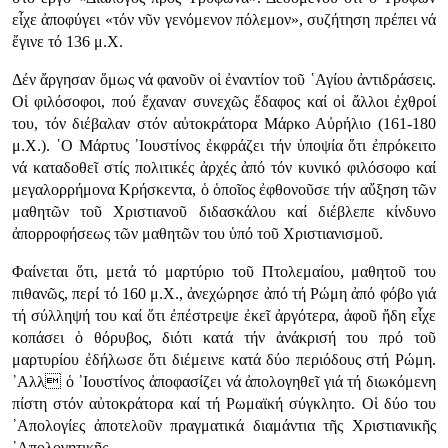
εἶχε ἀποφύγει «τόν νῦν γενόμενον πόλεμον», συζήτηση πρέπει νά
ἔγινε τό 136 μ.Χ.
Δέν ἄργησαν ὅμως νά φανοῦν οἱ ἐναντίον τοῦ ῾Αγίου ἀντιδράσεις.
Οἱ φιλόσοφοι, πού ἔχαναν συνεχῶς ἔδαφος καί οἱ ἄλλοι ἐχθροί
του, τόν διέβαλαν στόν αὐτοκράτορα Μάρκο Αὐρήλιο (161-180
μ.Χ.). ῾Ο Μάρτυς ᾿Ιουστίνος ἐκφράζει τήν ὑποψία ὅτι ἐπρόκειτο
νά καταδοθεῖ στίς πολιτικές ἀρχές ἀπό τόν κυνικό φιλόσοφο καί
μεγαλορρήμονα Κρήσκεντα, ὁ ὁποῖος ἐφθονοῦσε τήν αὔξηση τῶν
μαθητῶν τοῦ Χριστιανοῦ διδασκάλου καί διέβλεπε κίνδυνο
ἀπορροφήσεως τῶν μαθητῶν του ὑπό τοῦ Χριστιανισμοῦ.
Φαίνεται ὅτι, μετά τό μαρτύριο τοῦ Πτολεμαίου, μαθητοῦ του
πιθανῶς, περί τό 160 μ.Χ., ἀνεχώρησε ἀπό τή Ρώμη ἀπό φόβο γιά
τή σύλληψή του καί ὅτι ἐπέστρεψε ἐκεῖ ἀργότερα, ἀφοῦ ἤδη εἶχε
κοπάσει ὁ θόρυβος, διότι κατά τήν ἀνάκρισή του πρό τοῦ
μαρτυρίου ἐδήλωσε ὅτι διέμεινε κατά δύο περιόδους στή Ρώμη.
᾿Αλλ ὁ ᾿Ιουστίνος ἀποφασίζει νά ἀπολογηθεῖ γιά τή διωκόμενη
πίστη στόν αὐτοκράτορα καί τή Ρωμαϊκή σύγκλητο. Οἱ δύο του
᾿Απολογίες ἀποτελοῦν πραγματικά διαμάντια τῆς Χριστιανικῆς
᾿Απολογητικῆς.