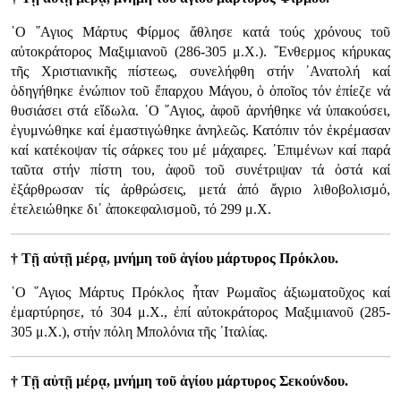
῾Ο ῞Αγιος Μάρτυς Φίρμος ἄθλησε κατά τούς χρόνους τοῦ
αὐτοκράτορος Μαξιμιανοῦ (286-305 μ.Χ.). ῎Ενθερμος κήρυκας
τῆς Χριστιανικῆς πίστεως, συνελήφθη στήν ᾿Ανατολή καί
ὁδηγήθηκε ἐνώπιον τοῦ ἔπαρχου Μάγου, ὁ ὁποῖος τόν ἐπίεζε νά
θυσιάσει στά εἴδωλα. ῾Ο ῞Αγιος, ἀφοῦ ἀρνήθηκε νά ὑπακούσει,
ἐγυμνώθηκε καί ἐμαστιγώθηκε ἀνηλεῶς. Κατόπιν τόν ἐκρέμασαν
καί κατέκοψαν τίς σάρκες του μέ μάχαιρες. ᾿Επιμένων καί παρά
ταῦτα στήν πίστη του, ἀφοῦ τοῦ συνέτριψαν τά ὀστά καί
ἐξάρθρωσαν τίς ἀρθρώσεις, μετά ἀπό ἄγριο λιθοβολισμό,
ἐτελειώθηκε δι᾿ ἀποκεφαλισμοῦ, τό 299 μ.Χ.
† Τῇ αὐτῇ μέρᾳ, μνήμη τοῦ ἁγίου μάρτυρος Πρόκλου.
῾Ο ῞Αγιος Μάρτυς Πρόκλος ἦταν Ρωμαῖος ἀξιωματοῦχος καί
ἐμαρτύρησε, τό 304 μ.Χ., ἐπί αὐτοκράτορος Μαξιμιανοῦ (285-
305 μ.Χ.), στήν πόλη Μπολόνια τῆς ᾿Ιταλίας.
† Τῇ αὐτῇ μέρᾳ, μνήμη τοῦ ἁγίου μάρτυρος Σεκούνδου.