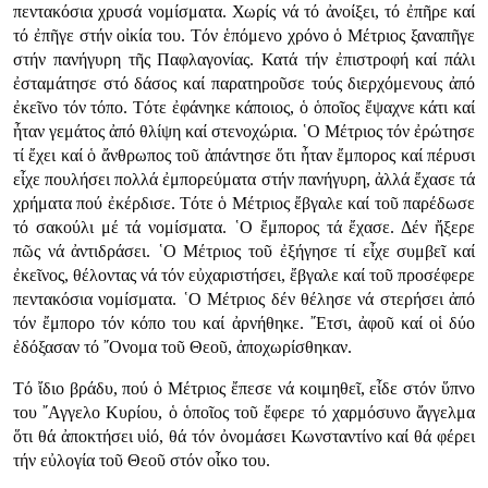
πεντακόσια χρυσά νομίσματα. Χωρίς νά τό ἀνοίξει, τό ἐπῆρε καί
τό ἐπῆγε στήν οἰκία του. Τόν ἑπόμενο χρόνο ὁ Μέτριος ξαναπῆγε
στήν πανήγυρη τῆς Παφλαγονίας. Κατά τήν ἐπιστροφή καί πάλι
ἐσταμάτησε στό δάσος καί παρατηροῦσε τούς διερχόμενους ἀπό
ἐκεῖνο τόν τόπο. Τότε ἐφάνηκε κάποιος, ὁ ὁποῖος ἔψαχνε κάτι καί
ἦταν γεμάτος ἀπό θλίψη καί στενοχώρια. ῾Ο Μέτριος τόν ἐρώτησε
τί ἔχει καί ὁ ἄνθρωπος τοῦ ἀπάντησε ὅτι ἦταν ἔμπορος καί πέρυσι
εἶχε πουλήσει πολλά ἐμπορεύματα στήν πανήγυρη, ἀλλά ἔχασε τά
χρήματα πού ἐκέρδισε. Τότε ὁ Μέτριος ἔβγαλε καί τοῦ παρέδωσε
τό σακούλι μέ τά νομίσματα. ῾Ο ἔμπορος τά ἔχασε. Δέν ἤξερε
πῶς νά ἀντιδράσει. ῾Ο Μέτριος τοῦ ἐξήγησε τί εἶχε συμβεῖ καί
ἐκεῖνος, θέλοντας νά τόν εὐχαριστήσει, ἔβγαλε καί τοῦ προσέφερε
πεντακόσια νομίσματα. ῾Ο Μέτριος δέν θέλησε νά στερήσει ἀπό
τόν ἔμπορο τόν κόπο του καί ἀρνήθηκε. ῎Ετσι, ἀφοῦ καί οἱ δύο
ἐδόξασαν τό ῎Ονομα τοῦ Θεοῦ, ἀποχωρίσθηκαν.
Τό ἴδιο βράδυ, πού ὁ Μέτριος ἔπεσε νά κοιμηθεῖ, εἶδε στόν ὕπνο
του ῎Αγγελο Κυρίου, ὁ ὁποῖος τοῦ ἔφερε τό χαρμόσυνο ἄγγελμα
ὅτι θά ἀποκτήσει υἱό, θά τόν ὀνομάσει Κωνσταντίνο καί θά φέρει
τήν εὐλογία τοῦ Θεοῦ στόν οἶκο του.