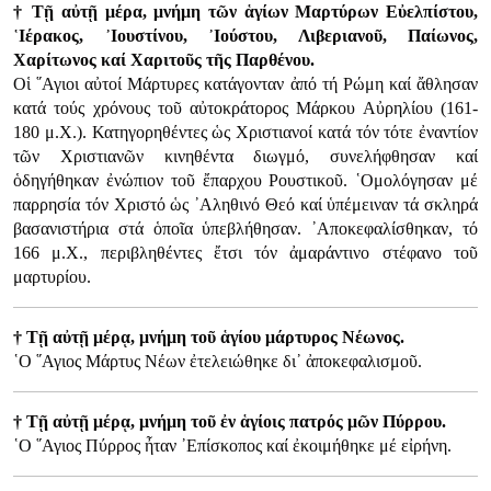
† Τῇ αὐτῇ μέρα, μνήμη τῶν ἁγίων Μαρτύρων Εὐελπίστου,
῾Ιέρακος, ᾿Ιουστίνου, ᾿Ιούστου, Λιβεριανοῦ, Παίωνος,
Χαρίτωνος καί Χαριτοῦς τῆς Παρθένου.
Οἱ ῞Αγιοι αὐτοί Μάρτυρες κατάγονταν ἀπό τή Ρώμη καί ἄθλησαν
κατά τούς χρόνους τοῦ αὐτοκράτορος Μάρκου Αὐρηλίου (161-
180 μ.Χ.). Κατηγορηθέντες ὡς Χριστιανοί κατά τόν τότε ἐναντίον
τῶν Χριστιανῶν κινηθέντα διωγμό, συνελήφθησαν καί
ὁδηγήθηκαν ἐνώπιον τοῦ ἔπαρχου Ρουστικοῦ. ῾Ομολόγησαν μέ
παρρησία τόν Χριστό ὡς ᾿Αληθινό Θεό καί ὑπέμειναν τά σκληρά
βασανιστήρια στά ὁποῖα ὑπεβλήθησαν. ᾿Αποκεφαλίσθηκαν, τό
166 μ.Χ., περιβληθέντες ἔτσι τόν ἀμαράντινο στέφανο τοῦ
μαρτυρίου.
† Τῇ αὐτῇ μέρᾳ, μνήμη τοῦ ἁγίου μάρτυρος Νέωνος.
῾Ο ῞Αγιος Μάρτυς Νέων ἐτελειώθηκε δι᾿ ἀποκεφαλισμοῦ.
† Τῇ αὐτῇ μέρᾳ, μνήμη τοῦ ἐν ἁγίοις πατρός μῶν Πύρρου.
῾Ο ῞Αγιος Πύρρος ἦταν ᾿Επίσκοπος καί ἐκοιμήθηκε μέ εἰρήνη.