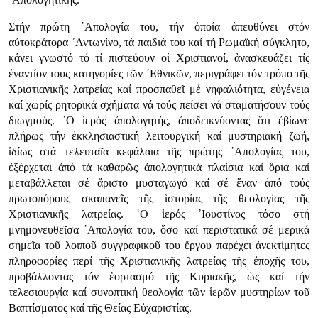
Στήν πρώτη ᾿Απολογία του, τήν ὁποία ἀπευθύνει στόν
αὐτοκράτορα ᾿Αντωνίνο, τά παιδιά του καί τή Ρωμαϊκή σύγκλητο,
κάνει γνωστό τό τί πιστεύουν οἱ Χριστιανοί, ἀνασκευάζει τίς
ἐναντίον τους κατηγορίες τῶν ᾿Εθνικῶν, περιγράφει τόν τρόπο τῆς
Χριστιανικῆς λατρείας καί προσπαθεῖ μέ νηφαλιότητα, εὐγένεια
καί χωρίς ρητορικά σχήματα νά τούς πείσει νά σταματήσουν τούς
διωγμούς. ῾Ο ἱερός ἀπολογητής, ἀποδεικνύοντας ὅτι ἐβίωνε
πλήρως τήν ἐκκλησιαστική λειτουργική καί μυστηριακή ζωή,
ἰδίως στά τελευταῖα κεφάλαια τῆς πρώτης ᾿Απολογίας του,
ἐξέρχεται ἀπό τά καθαρῶς ἀπολογητικά πλαίσια καί ὅρια καί
μεταβάλλεται σέ ἄριστο μυσταγωγό καί σέ ἕναν ἀπό τούς
πρωτοπόρους σκαπανεῖς τῆς ἱστορίας τῆς θεολογίας τῆς
Χριστιανικῆς λατρείας. ῾Ο ἱερός ᾿Ιουστίνος τόσο στή
μνημονευθεῖσα ᾿Απολογία του, ὅσο καί περιστατικά σέ μερικά
σημεῖα τοῦ λοιποῦ συγγραφικοῦ του ἔργου παρέχει ἀνεκτίμητες
πληροφορίες περί τῆς Χριστιανικῆς λατρείας τῆς ἐποχῆς του,
προβάλλοντας τόν ἑορτασμό τῆς Κυριακῆς, ὡς καί τήν
τελεσιουργία καί συνοπτική θεολογία τῶν ἱερῶν μυστηρίων τοῦ
Βαπτίσματος καί τῆς Θείας Εὐχαριστίας.