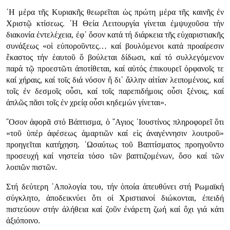
῾Η μέρα τῆς Κυριακῆς θεωρεῖται ὡς πρώτη μέρα τῆς καινῆς ἐν
Χριστῷ κτίσεως. ῾Η Θεία Λειτουργία γίνεται ἐμψυχοῦσα τήν
διακονία ἐντελέχεια, ἐφ᾿ ὅσον κατά τή διάρκεια τῆς εὐχαριστιακῆς
συνάξεως «οἱ εὐποροῦντες… καί βουλόμενοι κατά προαίρεσιν
ἕκαστος τήν ἑαυτοῦ ὅ βούλεται δίδωσι, καί τό συλλεγόμενον
παρά τῷ προεστῶτι ἀποτίθεται, καί αὐτός ἐπικουρεῖ ὀρφανοῖς τε
καί χήραις, καί τοῖς διά νόσον ἤ δι᾿ ἄλλην αἰτίαν λειπομένοις, καί
τοῖς ἐν δεσμοῖς οὖσι, καί τοῖς παρεπιδήμοις οὖσι ξένοις, καί
ἁπλῶς πᾶσι τοῖς ἐν χρείᾳ οὖσι κηδεμών γίνεται».
῞Οσον ἀφορᾶ στό Βάπτισμα, ὁ ῞Αγιος ᾿Ιουστίνος πληροφορεῖ ὅτι
«τοῦ ὑπέρ ἀφέσεως ἁμαρτιῶν καί εἰς ἀναγέννησιν λουτροῦ»
προηγεῖται κατήχηση. ῾Ωσαύτως τοῦ Βαπτίσματος προηγοῦντο
προσευχή καί νηστεία τόσο τῶν βαπτιζομένων, ὅσο καί τῶν
λοιπῶν πιστῶν.
Στή δεύτερη ᾿Απολογία του, τήν ὁποία ἀπευθύνει στή Ρωμαϊκή
σύγκλητο, ἀποδεικνύει ὅτι οἱ Χριστιανοί διώκονται, ἐπειδή
πιστεύουν στήν ἀλήθεια καί ζοῦν ἐνάρετη ζωή καί ὄχι γιά κάτι
ἀξιόποινο.