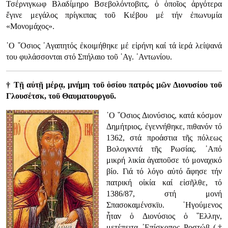
Τσέρνιγκωφ Βλαδίμηρο Βσεβολόντοβιτς, ὁ ὁποῖος ἀργότερα
ἔγινε μεγάλος πρίγκιπας τοῦ Κιέβου μέ τήν ἐπωνυμία
«Μονομάχος».
῾Ο ῞Οσιος ᾿Αγαπητός ἐκοιμήθηκε μέ εἰρήνη καί τά ἱερά λείψανά
του φυλάσσονται στό Σπήλαιο τοῦ ῾Αγ. ᾿Αντωνίου.
† Τῇ αὐτῇ μέρᾳ, μνήμη τοῦ ὁσίου πατρός μῶν Διονυσίου τοῦ
Γλουσέτσκ, τοῦ Θαυματουργοῦ.
῾Ο ῞Οσιος Διονύσιος, κατά κόσμον
Δημήτριος, ἐγεννήθηκε, πιθανόν τό
1362, στά προάστια τῆς πόλεως
Βολογκντά τῆς Ρωσίας. ᾿Από
μικρή λικία ἀγαποῦσε τό μοναχικό
βίο. Γιά τό λόγο αὐτό ἄφησε τήν
πατρική οἰκία καί εἰσῆλθε, τό
1386/87, στή μονή
Σπασοκαμένσκϊυ. ῾Ηγούμενος
ἦταν ὁ Διονύσιος ὁ ῞Ελλην,
μετέπειτα ᾿Επίσκοπος Ροστώβ (†