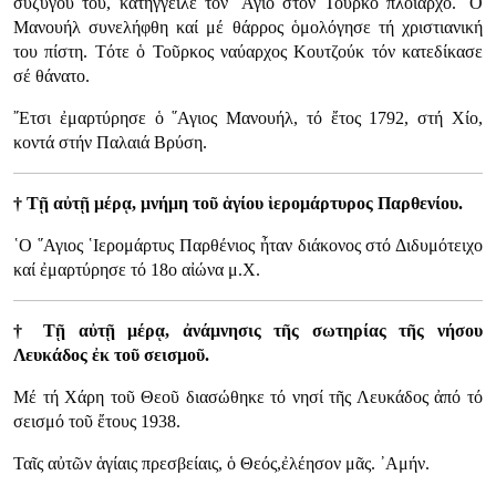
συζύγου του, κατήγγειλε τόν ῞Αγιο στόν Τοῦρκο πλοίαρχο. ῾Ο
Μανουήλ συνελήφθη καί μέ θάρρος ὁμολόγησε τή χριστιανική
του πίστη. Τότε ὁ Τοῦρκος ναύαρχος Κουτζούκ τόν κατεδίκασε
σέ θάνατο.
῎Ετσι ἐμαρτύρησε ὁ ῞Αγιος Μανουήλ, τό ἔτος 1792, στή Χίο,
κοντά στήν Παλαιά Βρύση.
† Τῇ αὐτῇ μέρᾳ, μνήμη τοῦ ἁγίου ἱερομάρτυρος Παρθενίου.
῾Ο ῞Αγιος ῾Ιερομάρτυς Παρθένιος ἦταν διάκονος στό Διδυμότειχο
καί ἐμαρτύρησε τό 18ο αἰώνα μ.Χ.
† Τῇ αὐτῇ μέρᾳ, ἀνάμνησις τῆς σωτηρίας τῆς νήσου
Λευκάδος ἐκ τοῦ σεισμοῦ.
Μέ τή Χάρη τοῦ Θεοῦ διασώθηκε τό νησί τῆς Λευκάδος ἀπό τό
σεισμό τοῦ ἔτους 1938.
Ταῖς αὐτῶν ἁγίαις πρεσβείαις, ὁ Θεός,ἐλέησον μᾶς. ᾿Αμήν.