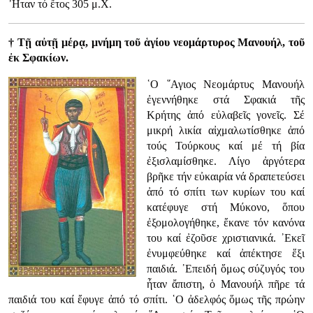
῏Ηταν τό ἔτος 305 μ.Χ.
† Τῇ αὐτῇ μέρᾳ, μνήμη τοῦ ἁγίου νεομάρτυρος Μανουήλ, τοῦ
ἐκ Σφακίων.
῾Ο ῞Αγιος Νεομάρτυς Μανουήλ
ἐγεννήθηκε στά Σφακιά τῆς
Κρήτης ἀπό εὐλαβεῖς γονεῖς. Σέ
μικρή λικία αἰχμαλωτίσθηκε ἀπό
τούς Τούρκους καί μέ τή βία
ἐξισλαμίσθηκε. Λίγο ἀργότερα
βρῆκε τήν εὐκαιρία νά δραπετεύσει
ἀπό τό σπίτι των κυρίων του καί
κατέφυγε στή Μύκονο, ὅπου
ἐξομολογήθηκε, ἔκανε τόν κανόνα
του καί ἐζοῦσε χριστιανικά. ᾿Εκεῖ
ἐνυμφεύθηκε καί ἀπέκτησε ἕξι
παιδιά. ᾿Επειδή ὅμως σύζυγός του
ἦταν ἄπιστη, ὁ Μανουήλ πῆρε τά
παιδιά του καί ἔφυγε ἀπό τό σπίτι. ῾Ο ἀδελφός ὅμως τῆς πρώην