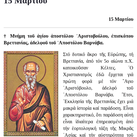
15 Μαρτίου
15 Μαρτίου
† Μνήμη τοῦ ἁγίου ἀποστόλου ᾿Αριστοβούλου, ἐπισκόπου
Βρεττανίας, ἀδελφοῦ τοῦ ᾿Αποστόλου Βαρνάβα.
Στό δυτικό ἄκρο τῆς Εὐρώπης, τή
Βρεττανία, ἀπό τόν 5ο αἰώνα π.Χ.
κατοικοῦσαν Κέλτες. ῾Ο
Χριστιανισμός ἐδῶ ἔρχεται γιά
πρώτη φορά μέ τόν ῞Αγιο
᾿Αριστόβουλο, ἀδελφό τοῦ
᾿Αποστόλου Βαρνάβα. ῎Ετσι,
᾿Εκκλησία τῆς Βρεττανίας ἔχει μιά
μακρά ἱστορία καί παράδοση. Εἶναι
χαρακτηριστικό, ὅτι παράδοση αὐτή
εἶναι ἰδιαίτερα ἐπηρεασμένη ἀπό
τήν ἑορτολογική τάξη τῆς Μικρᾶς
᾿Ασίας καί τήν αὐστηρότητα τοῦ