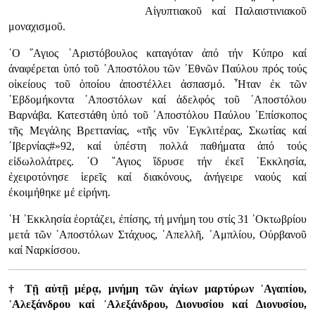
Αἰγυπτιακοῦ καί Παλαιστινιακοῦ
μοναχισμοῦ.
῾Ο ῞Αγιος ᾿Αριστόβουλος καταγόταν ἀπό τήν Κύπρο καί
ἀναφέρεται ὑπό τοῦ ᾿Αποστόλου τῶν ᾿Εθνῶν Παύλου πρός τούς
οἰκείους τοῦ ὁποίου ἀποστέλλει ἀσπασμό. ῏Ηταν ἐκ τῶν
῾Εβδομήκοντα ᾿Αποστόλων καί ἀδελφός τοῦ ᾿Αποστόλου
Βαρνάβα. Κατεστάθη ὑπό τοῦ ᾿Αποστόλου Παύλου ᾿Επίσκοπος
τῆς Μεγάλης Βρεττανίας, «τῆς νῦν ᾿Εγκλιτέρας, Σκωτίας καί
᾿Ιβερνίας#»92, καί ὑπέστη πολλά παθήματα ἀπό τούς
εἰδωλολάτρες. ῾Ο ῞Αγιος ἵδρυσε τήν ἐκεῖ ᾿Εκκλησία,
ἐχειροτόνησε ἱερεῖς καί διακόνους, ἀνήγειρε ναούς καί
ἐκοιμήθηκε μέ εἰρήνη.
῾Η ᾿Εκκλησία ἑορτάζει, ἐπίσης, τή μνήμη του στίς 31 ᾿Οκτωβρίου
μετά τῶν ᾿Αποστόλων Στάχυος, ᾿Απελλῆ, ᾿Αμπλίου, Οὐρβανοῦ
καί Ναρκίσσου.
† Τῇ αὐτῇ μέρᾳ, μνήμη τῶν ἁγίων μαρτύρων ᾿Αγαπίου,
᾿Αλεξάνδρου καί ᾿Αλεξάνδρου, Διονυσίου καί Διονυσίου,