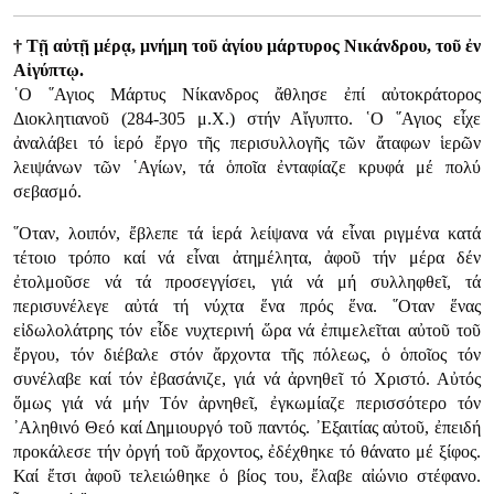
† Τῇ αὐτῇ μέρᾳ, μνήμη τοῦ ἁγίου μάρτυρος Νικάνδρου, τοῦ ἐν
Αἰγύπτῳ.
῾Ο ῞Αγιος Μάρτυς Νίκανδρος ἄθλησε ἐπί αὐτοκράτορος
Διοκλητιανοῦ (284-305 μ.Χ.) στήν Αἴγυπτο. ῾Ο ῞Αγιος εἶχε
ἀναλάβει τό ἱερό ἔργο τῆς περισυλλογῆς τῶν ἄταφων ἱερῶν
λειψάνων τῶν ῾Αγίων, τά ὁποῖα ἐνταφίαζε κρυφά μέ πολύ
σεβασμό.
῞Οταν, λοιπόν, ἔβλεπε τά ἱερά λείψανα νά εἶναι ριγμένα κατά
τέτοιο τρόπο καί νά εἶναι ἀτημέλητα, ἀφοῦ τήν μέρα δέν
ἐτολμοῦσε νά τά προσεγγίσει, γιά νά μή συλληφθεῖ, τά
περισυνέλεγε αὐτά τή νύχτα ἕνα πρός ἕνα. ῞Οταν ἕνας
εἰδωλολάτρης τόν εἶδε νυχτερινή ὥρα νά ἐπιμελεῖται αὐτοῦ τοῦ
ἔργου, τόν διέβαλε στόν ἄρχοντα τῆς πόλεως, ὁ ὁποῖος τόν
συνέλαβε καί τόν ἐβασάνιζε, γιά νά ἀρνηθεῖ τό Χριστό. Αὐτός
ὅμως γιά νά μήν Τόν ἀρνηθεῖ, ἐγκωμίαζε περισσότερο τόν
᾿Αληθινό Θεό καί Δημιουργό τοῦ παντός. ᾿Εξαιτίας αὐτοῦ, ἐπειδή
προκάλεσε τήν ὀργή τοῦ ἄρχοντος, ἐδέχθηκε τό θάνατο μέ ξίφος.
Καί ἔτσι ἀφοῦ τελειώθηκε ὁ βίος του, ἔλαβε αἰώνιο στέφανο.