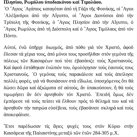
Πλησίου, Ρωμύλου ὑποδιακόνου καί Τιμολάου.
῾Ο ῞Αγιος ᾿Αγάπιος καταγόταν ἀπό τή Γάζα τῆς Φοινίκης, οἱ ῞Αγιοι
᾿Αλέξανδροι ἀπό τήν Αἴγυπτο, οἱ ῞Αγιοι Διονύσιοι ἀπό τήν
Τρίπολη τῆς Φοινίκης, ὁ ῞Αγιος Πλησίον ἀπό τήν Αἴγυπτο, ὁ
῞Αγιος Ρωμύλος ἀπό τή Διόσπολη καί ὁ ῞Αγιος Τιμόλαος ἀπό τόν
Πόντο.
Αὐτοί, ἐνῶ ὑπῆρχε διωγμός, ἀπό πόθο γιά τόν Χριστό, ἀφοῦ
ἔδεσαν τά χέρια τους, ἀπό μόνοι τους προσῆλθαν στόν γεμόνα τῆς
πόλεως τῶν Καισαρέων πού τότε ἐβασάνιζε τούς Χριστιανούς.
Καί ἀφοῦ ἐστάθηκαν ἐνώπιόν του, ὁμολόγησαν τούς ἑαυτούς τους
Χριστιανούς. ῾Ο γεμόνας τούς παρακάλεσε καί τούς ἀπείλησε
πολλές φορές, γιά νά θυσιάσουν στά εἴδωλα, ὑποσχόμενος ὅτι θά
δώσει δῶρα καί ἀξιώματα σέ αὐτούς, ἄν ὑπακούσουν, ἤ θά τούς
τιμωρήσει ἄν δέν ἀρνηθοῦν τόν Χριστό. ᾿Επειδή ὅμως δέν
ἐμπόρεσε νά τούς πείσει νά ἔλθουν πρός τό θέλημά του καί νά
ἀρνηθοῦν τήν πατρώα εὐσέβεια, τούς ἐβασάνισε σκληρά καί τούς
ἀποκεφάλισε.
῎Ετσι παρέδωσαν τίς ἅγιες ψυχές τους στόν Κύριο στήν
Καισάρεια τῆς Παλαιστίνης μεταξύ τῶν ἐτῶν 284-305 μ.Χ.