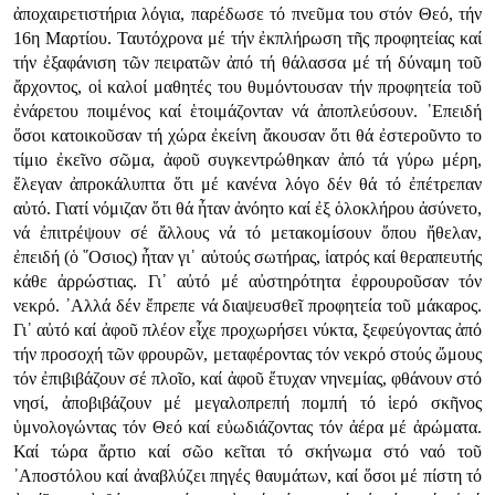
ἀποχαιρετιστήρια λόγια, παρέδωσε τό πνεῦμα του στόν Θεό, τήν
16η Μαρτίου. Ταυτόχρονα μέ τήν ἐκπλήρωση τῆς προφητείας καί
τήν ἐξαφάνιση τῶν πειρατῶν ἀπό τή θάλασσα μέ τή δύναμη τοῦ
ἄρχοντος, οἱ καλοί μαθητές του θυμόντουσαν τήν προφητεία τοῦ
ἐνάρετου ποιμένος καί ἑτοιμάζονταν νά ἀποπλεύσουν. ᾿Επειδή
ὅσοι κατοικοῦσαν τή χώρα ἐκείνη ἄκουσαν ὅτι θά ἐστεροῦντο το
τίμιο ἐκεῖνο σῶμα, ἀφοῦ συγκεντρώθηκαν ἀπό τά γύρω μέρη,
ἔλεγαν ἀπροκάλυπτα ὅτι μέ κανένα λόγο δέν θά τό ἐπέτρεπαν
αὐτό. Γιατί νόμιζαν ὅτι θά ἦταν ἀνόητο καί ἐξ ὁλοκλήρου ἀσύνετο,
νά ἐπιτρέψουν σέ ἄλλους νά τό μετακομίσουν ὅπου ἤθελαν,
ἐπειδή (ὁ ῞Οσιος) ἦταν γι᾿ αὐτούς σωτήρας, ἰατρός καί θεραπευτής
κάθε ἀρρώστιας. Γι᾿ αὐτό μέ αὐστηρότητα ἐφρουροῦσαν τόν
νεκρό. ᾿Αλλά δέν ἔπρεπε νά διαψευσθεῖ προφητεία τοῦ μάκαρος.
Γι᾿ αὐτό καί ἀφοῦ πλέον εἶχε προχωρήσει νύκτα, ξεφεύγοντας ἀπό
τήν προσοχή τῶν φρουρῶν, μεταφέροντας τόν νεκρό στούς ὤμους
τόν ἐπιβιβάζουν σέ πλοῖο, καί ἀφοῦ ἔτυχαν νηνεμίας, φθάνουν στό
νησί, ἀποβιβάζουν μέ μεγαλοπρεπή πομπή τό ἱερό σκῆνος
ὑμνολογώντας τόν Θεό καί εὐωδιάζοντας τόν ἀέρα μέ ἀρώματα.
Καί τώρα ἄρτιο καί σῶο κεῖται τό σκήνωμα στό ναό τοῦ
᾿Αποστόλου καί ἀναβλύζει πηγές θαυμάτων, καί ὅσοι μέ πίστη τό