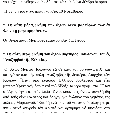
νά τρέχει μέ σιδερένια ὑποδήματα κάτω ἀπό ἕνα δένδρο ἄκαρπο.
῾Η μνήμη του ἀναφέρεται καί στίς 10 Νοεμβρίου.
† Τῇ αὐτῇ μέρᾳ, μνήμη τῶν ἁγίων δέκα μαρτύρων, τῶν ἐν
Φοινίκῃ μαρτυρησάντων.
Οἱ ῞Αγιοι αὐτοί Μάρτυρες ἐμαρτύρησαν διά ξίφους.
† Τῇ αὐτῇ μέρᾳ, μνήμη τοῦ ἁγίου μάρτυρος ᾿Ιουλιανοῦ, τοῦ ἐξ
᾿Αναζαρβοῦ τῆς Κιλικίας.
῾Ο ῞Αγιος Μάρτυς ᾿Ιουλιανός ἔζησε κατά τόν 3ο αἰώνα μ.Χ. καί
καταγόταν ἀπό τήν πόλη ᾿Ανάζαρβα, τῆς δευτέρας ἐπαρχίας τῶν
Κιλίκων. ῏Ηταν υἱός κάποιου ῞Ελληνος βουλευτοῦ καί εἶχε
μητέρα Χριστιανή, ὁποία καί τοῦ δίδαξε τά ἱερά γράμματα. ῞Οταν
ὁ ῞Αγιος ἔφθασε στήν λικία τῶν δεκαοκτώ χρόνων, συνελήφθη
ἀπό τούς εἰδωλολάτρες καί ὁδηγήθηκε ἐνώπιον τοῦ γεμόνος τῆς
πόλεως Μαρκιανοῦ. ᾿Επειδή ἐνώπιον τοῦ γεμόνος ὁμολόγησε μέ
πνευματική ἀνδρεία τόν Χριστό καί ἀρνήθηκε νά θυσιάσει στά