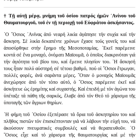
† Τῇ αὐτῇ μέρᾳ, μνήμη τοῦ ὁσίου πατρός ἠμῶν ᾿Ανίνου τοῦ
Θαυματουργοῦ, τοῦ ἐν τῇ περιοχῇ τοῦ Εὐφράτου ἀσκήσαντος.
῾Ο ῞Οσιος ᾿Ανίνας ἀπό νεαρή λικία ἀγάπησε τήν συχία καί τήν
ἄσκηση. Σέ λικία δεκαπέντε χρόνων ἔχασε τούς γονεῖς του καί
ἀποσύρθηκε στήν ἔρημο τῆς Μεσοποταμίας. ᾿Εκεῖ παρέμεινε
κοντά σέ ἕνα μοναχό, ὀνόματι Μαϊουμᾶ, ὁ ὁποῖος διακρινόταν γιά
τήν ἁγιότητα τοῦ βίου του, καί ἔμεινε πλησίον του. ῾Η ἄσκησή
τους ἦταν πολύ αὐστηρή σέ τέτοιο βαθμό, πού οἱ ῞Οσιοι ἔτρωγαν,
πολλές φορές, ἀνά σαράντα μέρες. ῞Οταν ὁ μοναχός Μαϊουμᾶς
ἀνεχώρησε ἀπό τόν τόπο αὐτό, ὁ ῞Οσιος παρέμεινε ἐκεῖ καί
ἀσκήτευε ὡς ἐρημίτης καί συχαστής. Καί ἐπειδή μέ τόν ἀγώνα του
ὑπέταξε τά πάθη τῆς σαρκός, ἔλαβε ἀπό τόν Θεό τό χάρισμα τῆς
ὑποταγῆς τῶν ἄγριων θηρίων.
῾Η φήμη τοῦ ῾Οσίου ἐξεπέρασε τά ὅρια τοῦ ἀσκητηρίου του καί
πλῆθος πιστῶν τόν ἐπισκέπτονταν γιά νά λάβουν τήν εὐχή του, νά
ἀκούσουν πνευματικές συμβουλές καί νά θεραπευθοῦν. ῾Ο
῞Οσιος εἶχε καί τό χάρισμα τῆς θαυματουργίας καί μέ τήν