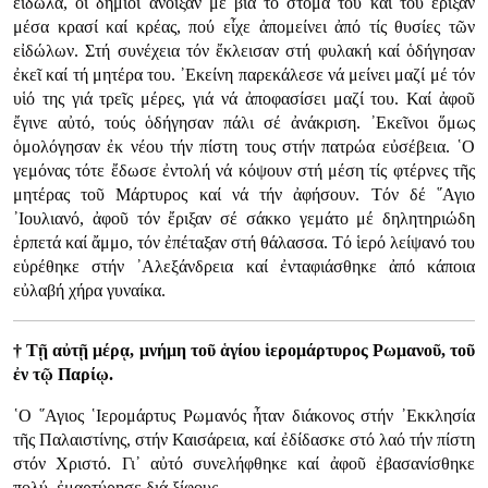
εἴδωλα, οἱ δήμιοι ἄνοιξαν μέ βία τό στόμα του καί τοῦ ἔριξαν
μέσα κρασί καί κρέας, πού εἶχε ἀπομείνει ἀπό τίς θυσίες τῶν
εἰδώλων. Στή συνέχεια τόν ἔκλεισαν στή φυλακή καί ὁδήγησαν
ἐκεῖ καί τή μητέρα του. ᾿Εκείνη παρεκάλεσε νά μείνει μαζί μέ τόν
υἱό της γιά τρεῖς μέρες, γιά νά ἀποφασίσει μαζί του. Καί ἀφοῦ
ἔγινε αὐτό, τούς ὁδήγησαν πάλι σέ ἀνάκριση. ᾿Εκεῖνοι ὅμως
ὁμολόγησαν ἐκ νέου τήν πίστη τους στήν πατρώα εὐσέβεια. ῾Ο
γεμόνας τότε ἔδωσε ἐντολή νά κόψουν στή μέση τίς φτέρνες τῆς
μητέρας τοῦ Μάρτυρος καί νά τήν ἀφήσουν. Τόν δέ ῞Αγιο
᾿Ιουλιανό, ἀφοῦ τόν ἔριξαν σέ σάκκο γεμάτο μέ δηλητηριώδη
ἑρπετά καί ἄμμο, τόν ἐπέταξαν στή θάλασσα. Τό ἱερό λείψανό του
εὑρέθηκε στήν ᾿Αλεξάνδρεια καί ἐνταφιάσθηκε ἀπό κάποια
εὐλαβή χήρα γυναίκα.
† Τῇ αὐτῇ μέρᾳ, μνήμη τοῦ ἁγίου ἱερομάρτυρος Ρωμανοῦ, τοῦ
ἐν τῷ Παρίῳ.
῾Ο ῞Αγιος ῾Ιερομάρτυς Ρωμανός ἦταν διάκονος στήν ᾿Εκκλησία
τῆς Παλαιστίνης, στήν Καισάρεια, καί ἐδίδασκε στό λαό τήν πίστη
στόν Χριστό. Γι᾿ αὐτό συνελήφθηκε καί ἀφοῦ ἐβασανίσθηκε
πολύ, ἐμαρτύρησε διά ξίφους.