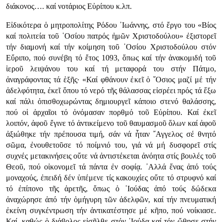
διάκονος…. καί νοτάριος Εὐρίπου κ.λπ.
Εἰδικότερα ὁ μητροπολίτης Ρόδου ᾿Ιωάννης, στό ἔργο του «Βίος
καί πολιτεία τοῦ ῾Οσίου πατρός ἠμῶν Χριστοδούλου» ἐξιστορεῖ
τήν διαμονή καί τήν κοίμηση τοῦ ῾Οσίου Χριστοδούλου στόν
Εὔριπο, πού συνέβη τό ἔτος 1093, ὅπως καί τήν ἀνακομιδή τοῦ
ἱεροῦ λειψάνου του καί τή μεταφορά του στήν Πάτμο,
ἀναγράφοντας τά ἑξῆς· «Καί φθάνουν ἐκεῖ ὁ ῞Οσιος μαζί μέ τήν
ἀδελφότητα, ἐκεῖ ὅπου τό νερό τῆς θάλασσας εἰσρέει πρός τά ἔξω
καί πάλι ὀπισθοχωρώντας δημιουργεῖ κάποιο στενό θαλάσσης,
πού οἱ ἀρχαῖοι τό ὀνόμασαν πορθμό τοῦ Εὐρίπου. Καί ἐκεῖ
λοιπόν, ἀφοῦ ἔγινε τό ἀντικείμενο τοῦ θαυμασμοῦ ὅλων καί ἀφοῦ
ἀξιώθηκε τήν πρέπουσα τιμή, σάν νά ἦταν ῎Αγγελος σέ θνητό
σῶμα, ἐνουθετοῦσε τό ποίμνιό του, γιά νά μή δυσφορεῖ στίς
συχνές μετακινήσεις οὔτε νά ἀντιστέκεται ἀνόητα στίς βουλές τοῦ
Θεοῦ, πού οἰκονομεῖ τά πάντα ἐν σοφίᾳ. ᾿Αλλά ἕνας ἀπό τούς
μοναχούς, ἐπειδή δέν ὑπέμενε τίς κακουχίες οὔτε τό στρυφνό καί
τό ἐπίπονο τῆς ἀρετῆς, ὅπως ὁ ᾿Ιούδας ἀπό τούς δώδεκα
ἀναχώρησε ἀπό τήν ὁμήγυρη τῶν ἀδελφῶν, καί τήν πνευματική
ἐκείνη συγκέντρωση τήν ἀντικατέστησε μέ κῆπο, πού νοίκιασε.
Καί, καθώς ὁ διάβολος εἰσῆλθε στόν ᾿Ιούδα καί τόν ὤθησε στήν