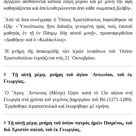
ἀγγίζουν αἰσθάνονται κάποια ὀσμή μύρου καί μέ μόνη τήν ἁφή
καθαγιάζονται καί ἀπελευθερώνονται ἀπό κάθε σωματική βλάβη».
᾿Από τά ὅσα συνέγραψε ὁ ῞Οσιος Χριστόδουλος διασώθηκαν τά
ἑξῆς· «῾Υποτύπωσις ἤτοι διάταξις γενομένη πρός τούς ἑαυτοῦ
μαθητάς ἐν τῇ ἐν Πάτμῳ ἰδίᾳ αὐτοῦ μονῇ», προαναφερθεῖσα
«Διαθήκη» καί ὁ «Κωδίκελλος».
῾Η μνήμη τῆς ἀνακομιδῆς τῶν ἱερῶν λειψάνων τοῦ ῾Οσίου
Χριστοδούλου ἑορτάζεται στίς 21 ᾿Οκτωβρίου.
† Τῇ αὐτῇ μέρᾳ, μνήμη τοῦ ἁγίου ᾿Αντωνίου, τοῦ ἐκ
Γεωργίας.
῾Ο ῞Αγιος ᾿Αντώνιος (Μέσχι) ἔζησε κατά τό 13ο αἰώνα στή
Γεωργία στά χρόνια τοῦ γεμόνος Δημητρίου τοῦ Βύ (1271-1289).
᾿Εργάσθηκε ἱεραποστολικά καί ἐκοιμήθηκε μέ εἰρήνη.
† Τῇ αὐτῇ μέρᾳ, μνήμη τοῦ ὁσίου πατρός ἠμῶν Ποιμένος, τοῦ
διά Χριστόν σαλοῦ, τοῦ ἐκ Γεωργίας.