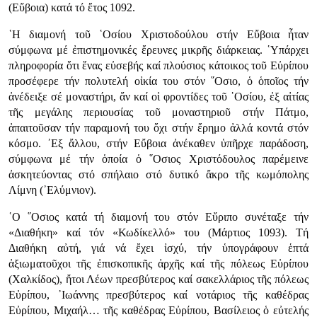
(Εὔβοια) κατά τό ἔτος 1092.
῾Η διαμονή τοῦ ῾Οσίου Χριστοδούλου στήν Εὔβοια ἦταν
σύμφωνα μέ ἐπιστημονικές ἔρευνες μικρῆς διάρκειας. ῾Υπάρχει
πληροφορία ὅτι ἕνας εὐσεβής καί πλούσιος κάτοικος τοῦ Εὐρίπου
προσέφερε τήν πολυτελή οἰκία του στόν ῞Οσιο, ὁ ὁποῖος τήν
ἀνέδειξε σέ μοναστήρι, ἄν καί οἱ φροντίδες τοῦ ῾Οσίου, ἐξ αἰτίας
τῆς μεγάλης περιουσίας τοῦ μοναστηριοῦ στήν Πάτμο,
ἀπαιτοῦσαν τήν παραμονή του ὄχι στήν ἔρημο ἀλλά κοντά στόν
κόσμο. ᾿Εξ ἄλλου, στήν Εὔβοια ἀνέκαθεν ὑπῆρχε παράδοση,
σύμφωνα μέ τήν ὁποία ὁ ῞Οσιος Χριστόδουλος παρέμεινε
ἀσκητεύοντας στό σπήλαιο στό δυτικό ἄκρο τῆς κωμόπολης
Λίμνη (᾿Ελύμνιον).
῾Ο ῞Οσιος κατά τή διαμονή του στόν Εὔριπο συνέταξε τήν
«Διαθήκη» καί τόν «Κωδίκελλό» του (Μάρτιος 1093). Τή
Διαθήκη αὐτή, γιά νά ἔχει ἰσχύ, τήν ὑπογράφουν ἑπτά
ἀξιωματοῦχοι τῆς ἐπισκοπικῆς ἀρχῆς καί τῆς πόλεως Εὐρίπου
(Χαλκίδος), ἤτοι Λέων πρεσβύτερος καί σακελλάριος τῆς πόλεως
Εὐρίπου, ᾿Ιωάννης πρεσβύτερος καί νοτάριος τῆς καθέδρας
Εὐρίπου, Μιχαήλ… τῆς καθέδρας Εὐρίπου, Βασίλειος ὁ εὐτελής