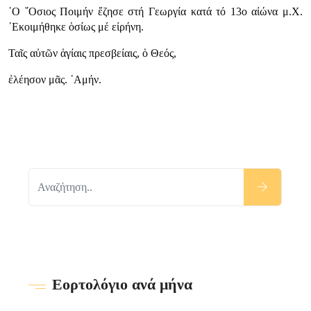
῾Ο ῞Οσιος Ποιμήν ἔζησε στή Γεωργία κατά τό 13ο αἰώνα μ.Χ.
᾿Εκοιμήθηκε ὁσίως μέ εἰρήνη.
Ταῖς αὐτῶν ἁγίαις πρεσβείαις, ὁ Θεός,
ἐλέησον μᾶς. ᾿Αμήν.
Εορτολόγιο ανά μήνα