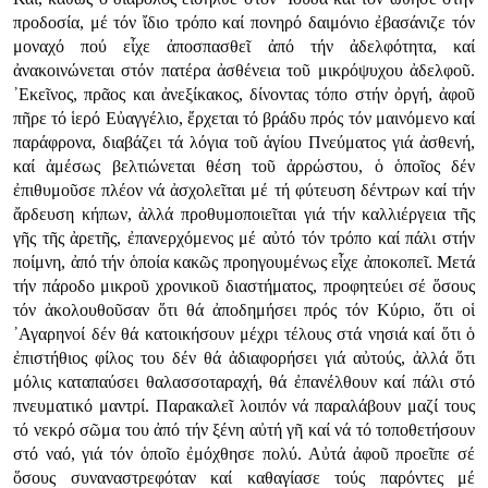
προδοσία, μέ τόν ἴδιο τρόπο καί πονηρό δαιμόνιο ἐβασάνιζε τόν
μοναχό πού εἶχε ἀποσπασθεῖ ἀπό τήν ἀδελφότητα, καί
ἀνακοινώνεται στόν πατέρα ἀσθένεια τοῦ μικρόψυχου ἀδελφοῦ.
᾿Εκεῖνος, πρᾶος και ἀνεξίκακος, δίνοντας τόπο στήν ὀργή, ἀφοῦ
πῆρε τό ἱερό Εὐαγγέλιο, ἔρχεται τό βράδυ πρός τόν μαινόμενο καί
παράφρονα, διαβάζει τά λόγια τοῦ ἁγίου Πνεύματος γιά ἀσθενή,
καί ἀμέσως βελτιώνεται θέση τοῦ ἀρρώστου, ὁ ὁποῖος δέν
ἐπιθυμοῦσε πλέον νά ἀσχολεῖται μέ τή φύτευση δέντρων καί τήν
ἄρδευση κήπων, ἀλλά προθυμοποιεῖται γιά τήν καλλιέργεια τῆς
γῆς τῆς ἀρετῆς, ἐπανερχόμενος μέ αὐτό τόν τρόπο καί πάλι στήν
ποίμνη, ἀπό τήν ὁποία κακῶς προηγουμένως εἶχε ἀποκοπεῖ. Μετά
τήν πάροδο μικροῦ χρονικοῦ διαστήματος, προφητεύει σέ ὅσους
τόν ἀκολουθοῦσαν ὅτι θά ἀποδημήσει πρός τόν Κύριο, ὅτι οἱ
᾿Αγαρηνοί δέν θά κατοικήσουν μέχρι τέλους στά νησιά καί ὅτι ὁ
ἐπιστήθιος φίλος του δέν θά ἀδιαφορήσει γιά αὐτούς, ἀλλά ὅτι
μόλις καταπαύσει θαλασσοταραχή, θά ἐπανέλθουν καί πάλι στό
πνευματικό μαντρί. Παρακαλεῖ λοιπόν νά παραλάβουν μαζί τους
τό νεκρό σῶμα του ἀπό τήν ξένη αὐτή γῆ καί νά τό τοποθετήσουν
στό ναό, γιά τόν ὁποῖο ἐμόχθησε πολύ. Αὐτά ἀφοῦ προεῖπε σέ
ὅσους συναναστρεφόταν καί καθαγίασε τούς παρόντες μέ