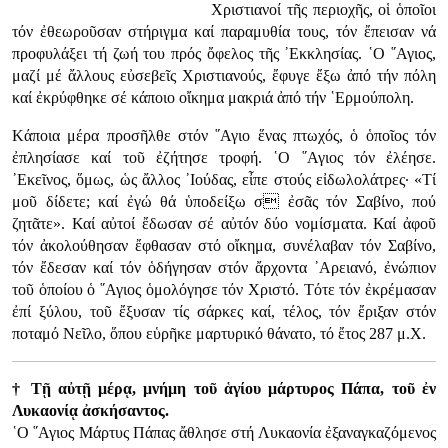
Χριστιανοί τῆς περιοχῆς, οἱ ὁποῖοι
τόν ἐθεωροῦσαν στήριγμα καί παραμυθία τους, τόν ἔπεισαν νά
προφυλάξει τή ζωή του πρός ὄφελος τῆς ᾿Εκκλησίας. ῾Ο ῞Αγιος,
μαζί μέ ἄλλους εὐσεβεῖς Χριστιανούς, ἔφυγε ἔξω ἀπό τήν πόλη
καί ἐκρύφθηκε σέ κάποιο οἴκημα μακριά ἀπό τήν ῾Ερμούπολη.
Κάποια μέρα προσῆλθε στόν ῞Αγιο ἕνας πτωχός, ὁ ὁποῖος τόν
ἐπλησίασε καί τοῦ ἐζήτησε τροφή. ῾Ο ῞Αγιος τόν ἐλέησε.
᾿Εκεῖνος, ὅμως, ὡς ἄλλος ᾿Ιούδας, εἶπε στούς εἰδωλολάτρες· «Τί
μοῦ δίδετε; καί ἐγώ θά ὑποδείξω σ ἐσᾶς τόν Σαβίνο, πού
ζητᾶτε». Καί αὐτοί ἔδωσαν σέ αὐτόν δύο νομίσματα. Καί ἀφοῦ
τόν ἀκολούθησαν ἔφθασαν στό οἴκημα, συνέλαβαν τόν Σαβίνο,
τόν ἔδεσαν καί τόν ὁδήγησαν στόν ἄρχοντα ᾿Αρειανό, ἐνώπιον
τοῦ ὁποίου ὁ ῞Αγιος ὁμολόγησε τόν Χριστό. Τότε τόν ἐκρέμασαν
ἐπί ξύλου, τοῦ ἔξυσαν τίς σάρκες καί, τέλος, τόν ἔριξαν στόν
ποταμό Νεῖλο, ὅπου εὑρῆκε μαρτυρικό θάνατο, τό ἔτος 287 μ.Χ.
† Τῇ αὐτῇ μέρᾳ, μνήμη τοῦ ἁγίου μάρτυρος Πάπα, τοῦ ἐν
Λυκαονίᾳ ἀσκήσαντος.
῾Ο ῞Αγιος Μάρτυς Πάπας ἄθλησε στή Λυκαονία ἐξαναγκαζόμενος