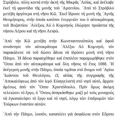
Στρόβιλο, πόλη κοντά στήν ἀκτή τῆς Μικρᾶς ᾿Ασίας, καί ἀνέλαβε
ἐκεῖ τή φροντίδα τῆς μονῆς τοῦ ᾿Αρσενίου. ᾿Από τό Στρόβιλο
μετέβη ἀργότερα στή νῆσο Κῶ. ᾿Εκεῖ ἵδρυσε τή μονή τῆς ῾Αγνῆς
Θεομήτορος, στήν ὁποία κατόπιν ἐνεργειῶν του ὁ αὐτοκράτορας
τοῦ Βυζαντίου ᾿Αλέξιος Αύ ὁ Κομνηνός ἐδώρησε προάστια τῆς
νήσου Λέρου καί τή νῆσο Λειψώ.
᾿Από τήν Κῶ μετέβη στήν Κωνσταντινούπολη καί ἀφοῦ
συνάντησε τόν αὐτοκράτορα ᾿Αλέξιο Αύ Κομνηνό, τόν
παρακάλεσε νά τοῦ δώσει ἄδεια νά ἱδρύσει μονή στή νῆσο
Πάτμο. ῾Η ἄδεια παρασχέθηκε καί ἐπιπλέον παραχωρήθηκε στόν
῞Οσιο ἀπό τόν αὐτοκράτορα καί ὅλη νῆσος τό ἔτος 1088. ῾Η
ἀνέγερση μονῆς στήν Πάτμο, ὁποία τιμᾶται στό ὄνομα τοῦ ῾Αγίου
᾿Ιωάννου τοῦ Θεολόγου, ἐξ αἰτίας τῆς συγγραφῆς τῆς
᾿Αποκαλύψεως ἀπό τόν ἱερό Εὐαγγελιστή στό νησί αὐτό, ἄρχισε
ἀμέσως ἀπό τόν ῞Οσιο Χριστόδουλο. Πρίν ὅμως ἀκόμη
τελειώσει τό ἔργο, ὁ ῞Οσιος ἀναγκάσθηκε μαζί μέ τούς μοναχούς
νά ἐγκαταλείψει τό ἔργο καί τό νησί, λόγῳ τῶν ἐπιδρομῶν τῶν
Τούρκων ἐναντίον αὐτῶν.
᾿Από τήν Πάτμο, λοιπόν, καταπλέει γιά ἀσφάλεια στόν Εὔριπο