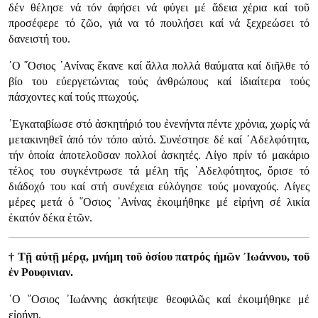
δέν θέλησε νά τόν ἀφήσει νά φύγει μέ ἄδεια χέρια καί τοῦ
προσέφερε τό ζῶο, γιά να τό πουλήσει καί νά ξεχρεώσει τό
δανειστή του.
῾Ο ῞Οσιος ᾿Ανίνας ἔκανε καί ἄλλα πολλά θαύματα καί διῆλθε τό
βίο του εὐεργετώντας τούς ἀνθρώπους καί ἰδιαίτερα τούς
πάσχοντες καί τούς πτωχούς.
᾿Εγκαταβίωσε στό ἀσκητήριό του ἐνενήντα πέντε χρόνια, χωρίς νά
μετακινηθεῖ ἀπό τόν τόπο αὐτό. Συνέστησε δέ καί ᾿Αδελφότητα,
τήν ὁποία ἀποτελοῦσαν πολλοί ἀσκητές. Λίγο πρίν τό μακάριο
τέλος του συγκέντρωσε τά μέλη τῆς ᾿Αδελφότητος, ὅρισε τό
διάδοχό του καί στή συνέχεια εὐλόγησε τούς μοναχούς. Λίγες
μέρες μετά ὁ ῞Οσιος ᾿Ανίνας ἐκοιμήθηκε μέ εἰρήνη σέ λικία
ἑκατόν δέκα ἐτῶν.
† Τῇ αὐτῇ μέρᾳ, μνήμη τοῦ ὁσίου πατρός ἠμῶν ᾿Ιωάννου, τοῦ
ἐν Ρουφινιαν.
῾Ο ῞Οσιος ᾿Ιωάννης ἀσκήτεψε θεοφιλῶς καί ἐκοιμήθηκε μέ
εἰρήνη.