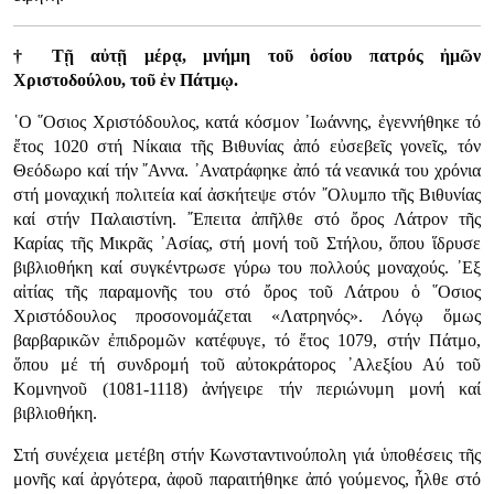
† Τῇ αὐτῇ μέρᾳ, μνήμη τοῦ ὁσίου πατρός ἠμῶν
Χριστοδούλου, τοῦ ἐν Πάτμῳ.
῾Ο ῞Οσιος Χριστόδουλος, κατά κόσμον ᾿Ιωάννης, ἐγεννήθηκε τό
ἔτος 1020 στή Νίκαια τῆς Βιθυνίας ἀπό εὐσεβεῖς γονεῖς, τόν
Θεόδωρο καί τήν ῎Αννα. ᾿Ανατράφηκε ἀπό τά νεανικά του χρόνια
στή μοναχική πολιτεία καί ἀσκήτεψε στόν ῎Ολυμπο τῆς Βιθυνίας
καί στήν Παλαιστίνη. ῎Επειτα ἀπῆλθε στό ὄρος Λάτρον τῆς
Καρίας τῆς Μικρᾶς ᾿Ασίας, στή μονή τοῦ Στήλου, ὅπου ἵδρυσε
βιβλιοθήκη καί συγκέντρωσε γύρω του πολλούς μοναχούς. ᾿Εξ
αἰτίας τῆς παραμονῆς του στό ὄρος τοῦ Λάτρου ὁ ῞Οσιος
Χριστόδουλος προσονομάζεται «Λατρηνός». Λόγῳ ὅμως
βαρβαρικῶν ἐπιδρομῶν κατέφυγε, τό ἔτος 1079, στήν Πάτμο,
ὅπου μέ τή συνδρομή τοῦ αὐτοκράτορος ᾿Αλεξίου Αύ τοῦ
Κομνηνοῦ (1081-1118) ἀνήγειρε τήν περιώνυμη μονή καί
βιβλιοθήκη.
Στή συνέχεια μετέβη στήν Κωνσταντινούπολη γιά ὑποθέσεις τῆς
μονῆς καί ἀργότερα, ἀφοῦ παραιτήθηκε ἀπό γούμενος, ἦλθε στό