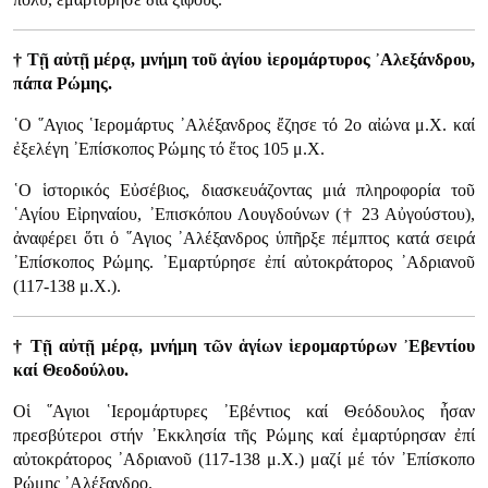
† Τῇ αὐτῇ μέρᾳ, μνήμη τοῦ ἁγίου ἱερομάρτυρος ᾿Αλεξάνδρου,
πάπα Ρώμης.
῾Ο ῞Αγιος ῾Ιερομάρτυς ᾿Αλέξανδρος ἔζησε τό 2ο αἰώνα μ.Χ. καί
ἐξελέγη ᾿Επίσκοπος Ρώμης τό ἔτος 105 μ.Χ.
῾Ο ἱστορικός Εὐσέβιος, διασκευάζοντας μιά πληροφορία τοῦ
῾Αγίου Εἰρηναίου, ᾿Επισκόπου Λουγδούνων († 23 Αὐγούστου),
ἀναφέρει ὅτι ὁ ῞Αγιος ᾿Αλέξανδρος ὑπῆρξε πέμπτος κατά σειρά
᾿Επίσκοπος Ρώμης. ᾿Εμαρτύρησε ἐπί αὐτοκράτορος ᾿Αδριανοῦ
(117-138 μ.Χ.).
† Τῇ αὐτῇ μέρᾳ, μνήμη τῶν ἁγίων ἱερομαρτύρων ᾿Εβεντίου
καί Θεοδούλου.
Οἱ ῞Αγιοι ῾Ιερομάρτυρες ᾿Εβέντιος καί Θεόδουλος ἦσαν
πρεσβύτεροι στήν ᾿Εκκλησία τῆς Ρώμης καί ἐμαρτύρησαν ἐπί
αὐτοκράτορος ᾿Αδριανοῦ (117-138 μ.Χ.) μαζί μέ τόν ᾿Επίσκοπο
Ρώμης ᾿Αλέξανδρο.