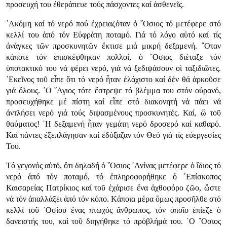
προσευχή του ἐθεράπευε τούς πάσχοντες καί ἀσθενεῖς.
᾿Ακόμη καί τό νερό πού ἐχρειαζόταν ὁ ῞Οσιος τό μετέφερε στό
κελλί του ἀπό τόν Εὐφράτη ποταμό. Γιά τό λόγο αὐτό καί τίς
ἀνάγκες τῶν προσκυνητῶν ἔκτισε μιά μικρή δεξαμενή. ῞Οταν
κάποτε τόν ἐπισκέφθηκαν πολλοί, ὁ ῞Οσιος διέταξε τόν
ὑποτακτικό του νά φέρει νερό, γιά νά ξεδιψάσουν οἱ ταξιδιῶτες.
᾿Εκεῖνος τοῦ εἶπε ὅτι τό νερό ἦταν ἐλάχιστο καί δέν θά ἀρκοῦσε
γιά ὅλους. ῾Ο ῞Αγιος τότε ἔστρεψε τό βλέμμα του στόν οὐρανό,
προσευχήθηκε μέ πίστη καί εἶπε στό διακονητή νά πάει νά
ἀντλήσει νερό γιά τούς διψασμένους προσκυνητές. Καί, ὤ τοῦ
θαύματος! ῾Η δεξαμενή ἦταν γεμάτη νερό δροσερό καί καθαρό.
Καί πάντες ἐξεπλάγησαν καί ἐδόξαζαν τόν Θεό γιά τίς εὐεργεσίες
Του.
Τό γεγονός αὐτό, ὅτι δηλαδή ὁ ῞Οσιος ᾿Ανίνας μετέφερε ὁ ἴδιος τό
νερό ἀπό τόν ποταμό, τό ἐπληροφορήθηκε ὁ ᾿Επίσκοπος
Καισαρείας Πατρίκιος καί τοῦ ἐχάρισε ἕνα ἀχθοφόρο ζῶο, ὥστε
νά τόν ἀπαλλάξει ἀπό τόν κόπο. Κάποια μέρα ὅμως προσῆλθε στό
κελλί τοῦ ῾Οσίου ἕνας πτωχός ἄνθρωπος, τόν ὁποῖο ἐπίεζε ὁ
δανειστής του, καί τοῦ διηγήθηκε τό πρόβλήμά του. ῾Ο ῞Οσιος