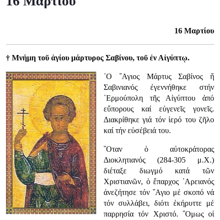
16 Μαρτίου
16 Μαρτίου
† Μνήμη τοῦ ἁγίου μάρτυρος Σαβίνου, τοῦ ἐν Αἰγύπτῳ.
῾Ο ῞Αγιος Μάρτυς Σαβίνος ἤ
Σαβινιανός ἐγεννήθηκε στήν
῾Ερμούπολη τῆς Αἰγύπτου ἀπό
εὔπορους καί εὐγενεῖς γονεῖς.
Διακρίθηκε γιά τόν ἱερό του ζῆλο
καί τήν εὐσέβειά του.
῞Οταν ὁ αὐτοκράτορας
Διοκλητιανός (284-305 μ.Χ.)
διέταξε διωγμό κατά τῶν
Χριστιανῶν, ὁ ἔπαρχος ᾿Αρειανός
ἀνεζήτησε τόν ῞Αγιο μέ σκοπό νά
τόν συλλάβει, διότι ἐκήρυττε μέ
παρρησία τόν Χριστό. ῞Ομως οἱ