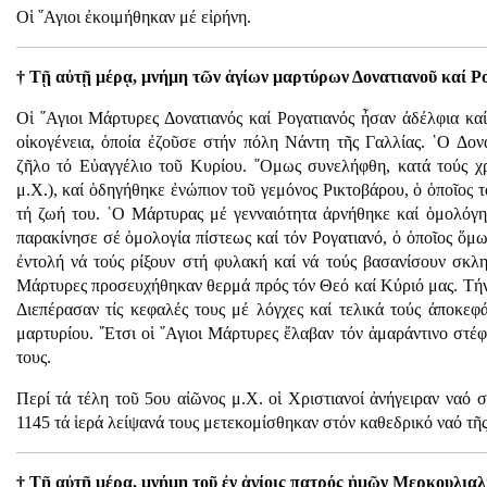
Οἱ ῞Αγιοι ἐκοιμήθηκαν μέ εἰρήνη.
† Τῇ αὐτῇ μέρᾳ, μνήμη τῶν ἁγίων μαρτύρων Δονατιανοῦ καί Ρ
Οἱ ῞Αγιοι Μάρτυρες Δονατιανός καί Ρογατιανός ἦσαν ἀδέλφια κα
οἰκογένεια, ὁποία ἐζοῦσε στήν πόλη Νάντη τῆς Γαλλίας. ῾Ο Δον
ζῆλο τό Εὐαγγέλιο τοῦ Κυρίου. ῞Ομως συνελήφθη, κατά τούς χ
μ.Χ.), καί ὁδηγήθηκε ἐνώπιον τοῦ γεμόνος Ρικτοβάρου, ὁ ὁποῖος 
τή ζωή του. ῾Ο Μάρτυρας μέ γενναιότητα ἀρνήθηκε καί ὁμολόγ
παρακίνησε σέ ὁμολογία πίστεως καί τόν Ρογατιανό, ὁ ὁποῖος ὅμ
ἐντολή νά τούς ρίξουν στή φυλακή καί νά τούς βασανίσουν σκλη
Μάρτυρες προσευχήθηκαν θερμά πρός τόν Θεό καί Κύριό μας. Τήν 
Διεπέρασαν τίς κεφαλές τους μέ λόγχες καί τελικά τούς ἀποκεφ
μαρτυρίου. ῎Ετσι οἱ ῞Αγιοι Μάρτυρες ἔλαβαν τόν ἀμαράντινο στέ
τους.
Περί τά τέλη τοῦ 5ου αἰῶνος μ.Χ. οἱ Χριστιανοί ἀνήγειραν ναό
1145 τά ἱερά λείψανά τους μετεκομίσθηκαν στόν καθεδρικό ναό τῆ
† Τῇ αὐτῇ μέρᾳ, μνήμη τοῦ ἐν ἁγίοις πατρός ἠμῶν Μερκουλιαλί