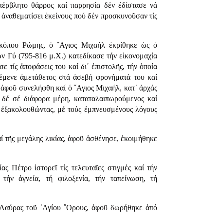
πέρβλητο θάρρος καί παρρησία δέν ἐδίστασε νά
ά ἀναθεματίσει ἐκείνους πού δέν προσκυνοῦσαν τίς
σκόπου Ρώμης, ὁ ῞Αγιος Μιχαήλ ἐκρίθηκε ὡς ὁ
 Γύ (795-816 μ.Χ.) κατεδίκασε τήν εἰκονομαχία
 τίς ἀποφάσεις του καί δι᾿ ἐπιστολῆς, τήν ὁποία
έμενε ἀμετάθετος στά ἀσεβή φρονήματά του καί
 ἀφοῦ συνελήφθη καί ὁ ῞Αγιος Μιχαήλ, κατ᾿ ἀρχάς
α δέ σέ διάφορα μέρη, καταταλαιπωρούμενος καί
 ἐξακολουθώντας, μέ τούς ἐμπνευσμένους λόγους
αί τῆς μεγάλης λικίας, ἀφοῦ ἀσθένησε, ἐκοιμήθηκε
 Πέτρο ἱστορεῖ τίς τελευταῖες στιγμές καί τήν
 τήν ἁγνεία, τή φιλοξενία, τήν ταπείνωση, τή
 Λαύρας τοῦ ῾Αγίου ῎Ορους, ἀφοῦ δωρήθηκε ἀπό