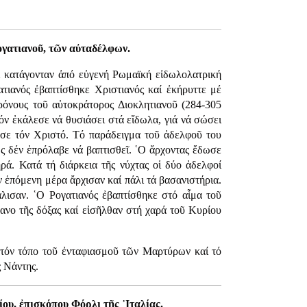
ογατιανοῦ, τῶν αὐταδέλφων.
ί κατάγονταν ἀπό εὐγενή Ρωμαϊκή εἰδωλολατρική
ατιανός ἐβαπτίσθηκε Χριστιανός καί ἐκήρυττε μέ
ρόνους τοῦ αὐτοκράτορος Διοκλητιανοῦ (284-305
τόν ἐκάλεσε νά θυσιάσει στά εἴδωλα, γιά νά σώσει
ησε τόν Χριστό. Τό παράδειγμα τοῦ ἀδελφοῦ του
ως δέν ἐπρόλαβε νά βαπτισθεῖ. ῾Ο ἄρχοντας ἔδωσε
ρά. Κατά τή διάρκεια τῆς νύχτας οἱ δύο ἀδελφοί
ἑπόμενη μέρα ἄρχισαν καί πάλι τά βασανιστήρια.
άλισαν. ῾Ο Ρογατιανός ἐβαπτίσθηκε στό αἷμα τοῦ
φανο τῆς δόξας καί εἰσῆλθαν στή χαρά τοῦ Κυρίου
 στόν τόπο τοῦ ἐνταφιασμοῦ τῶν Μαρτύρων καί τό
ς Νάντης.
ου, ἐπισκόπου Φόρλι τῆς ᾿Ιταλίας.