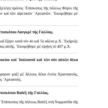
Εξελέγη πρῶτος ᾿Επίσκοπος τῆς πόλεως Φόρλι τῆς
ῶν καί τῶν αἱρετικῶν ᾿Αρειανῶν. ᾿Εκοιμήθηκε μέ
 ἐπισκόπου Λανγκρέ τῆς Γαλλίας.
καί ἔζησε κατά τόν 4ο καί 5ο αἰώνα μ.Χ. ᾿Εκήρυξε
ος αὐτῆς. ᾿Εκοιμήθηκε μέ εἰρήνη τό 407 μ.Χ.
υκίου καί ᾿Ιουλιανοῦ καί τῶν σύν αὐτῶν δέκα
ύρησαν μαζί μέ ἄλλους δέκα ἐννέα Χριστιανούς,
ύς ᾿Αρειανούς.
ἐπισκόπου Βαϋέξ τῆς Γαλλίας.
ος ᾿Επίσκοπος τῆς πόλεως Βαϋέξ στή Νορμανδία τῆς