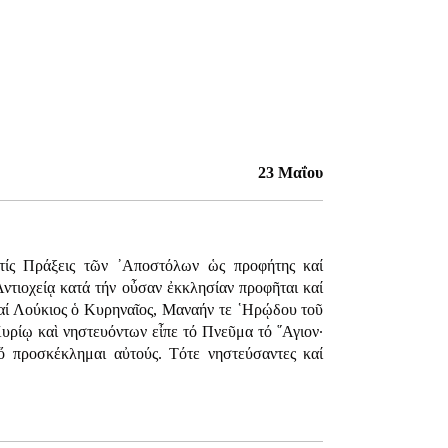
23 Μαΐου
τίς Πράξεις τῶν ᾿Αποστόλων ὡς προφήτης καί
᾿Αντιοχείᾳ κατά τήν οὖσαν ἐκκλησίαν προφῆται καί
καί Λούκιος ὁ Κυρηναῖος, Μαναήν τε ῾Ηρῴδου τοῦ
υρίῳ καὶ νηστευόντων εἶπε τό Πνεῦμα τό ῞Αγιον·
ὅ προσκέκλημαι αὐτούς. Τότε νηστεύσαντες καί