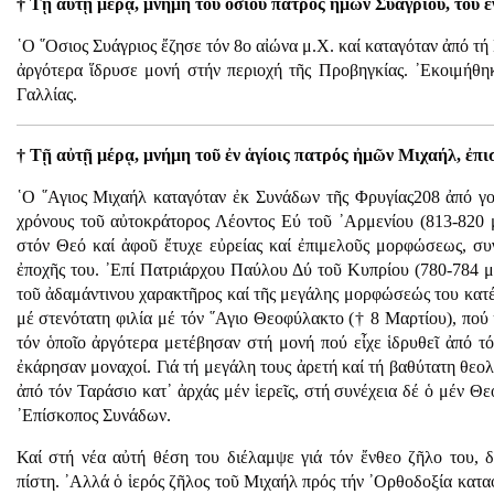
† Τῇ αὐτῇ μέρᾳ, μνήμη τοῦ ὁσίου πατρός ἠμῶν Συαγρίου, τοῦ ἐ
῾Ο ῞Οσιος Συάγριος ἔζησε τόν 8ο αἰώνα μ.Χ. καί καταγόταν ἀπό τή
ἀργότερα ἵδρυσε μονή στήν περιοχή τῆς Προβηγκίας. ᾿Εκοιμήθηκ
Γαλλίας.
† Τῇ αὐτῇ μέρᾳ, μνήμη τοῦ ἐν ἁγίοις πατρός ἠμῶν Μιχαήλ, ἐπ
῾Ο ῞Αγιος Μιχαήλ καταγόταν ἐκ Συνάδων τῆς Φρυγίας208 ἀπό γον
χρόνους τοῦ αὐτοκράτορος Λέοντος Εύ τοῦ ᾿Αρμενίου (813-820 μ.
στόν Θεό καί ἀφοῦ ἔτυχε εὐρείας καί ἐπιμελοῦς μορφώσεως, σ
ἐποχῆς του. ᾿Επί Πατριάρχου Παύλου Δύ τοῦ Κυπρίου (780-784 μ
τοῦ ἀδαμάντινου χαρακτῆρος καί τῆς μεγάλης μορφώσεώς του κατ
μέ στενότατη φιλία μέ τόν ῞Αγιο Θεοφύλακτο († 8 Μαρτίου), πού
τόν ὁποῖο ἀργότερα μετέβησαν στή μονή πού εἶχε ἱδρυθεῖ ἀπό τ
ἐκάρησαν μοναχοί. Γιά τή μεγάλη τους ἀρετή καί τή βαθύτατη θεο
ἀπό τόν Ταράσιο κατ᾿ ἀρχάς μέν ἱερεῖς, στή συνέχεια δέ ὁ μέν 
᾿Επίσκοπος Συνάδων.
Καί στή νέα αὐτή θέση του διέλαμψε γιά τόν ἔνθεο ζῆλο του, 
πίστη. ᾿Αλλά ὁ ἱερός ζῆλος τοῦ Μιχαήλ πρός τήν ᾿Ορθοδοξία κατ