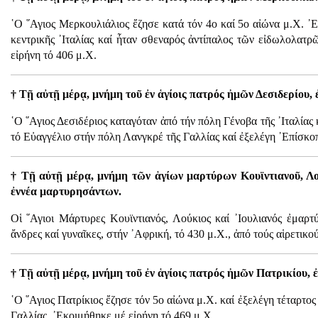
῾Ο ῞Αγιος Μερκουλιάλιος ἔζησε κατά τόν 4ο καί 5ο αἰώνα μ.Χ. ᾿
κεντρικῆς ᾿Ιταλίας καί ἦταν σθεναρός ἀντίπαλος τῶν εἰδωλολατρ
εἰρήνη τό 406 μ.Χ.
† Τῇ αὐτῇ μέρᾳ, μνήμη τοῦ ἐν ἁγίοις πατρός ἠμῶν Δεσιδερίου,
῾Ο ῞Αγιος Δεσιδέριος καταγόταν ἀπό τήν πόλη Γένοβα τῆς ᾿Ιταλίας 
τό Εὐαγγέλιο στήν πόλη Λανγκρέ τῆς Γαλλίας καί ἐξελέγη ᾿Επίσκοπ
† Τῇ αὐτῇ μέρᾳ, μνήμη τῶν ἁγίων μαρτύρων Κουϊντιανοῦ, Λο
ἐννέα μαρτυρησάντων.
Οἱ ῞Αγιοι Μάρτυρες Κουϊντιανός, Λούκιος καί ᾿Ιουλιανός ἐμαρτ
ἄνδρες καί γυναῖκες, στήν ᾿Αφρική, τό 430 μ.Χ., ἀπό τούς αἱρετικο
† Τῇ αὐτῇ μέρᾳ, μνήμη τοῦ ἐν ἁγίοις πατρός ἠμῶν Πατρικίου, 
῾Ο ῞Αγιος Πατρίκιος ἔζησε τόν 5ο αἰώνα μ.Χ. καί ἐξελέγη τέταρτ
Γαλλίας. ᾿Εκοιμήθηκε μέ εἰρήνη τό 469 μ.Χ.