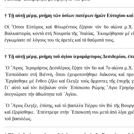
† Τῇ αὐτῇ μέρᾳ, μνήμη τῶν ὁσίων πατέρων ἠμῶν Εὐτυχίου καί
Οἱ ῞Οσιοι Εὐτύχιος καί Φλωρέντιος ἔζησαν τόν 6ο αἰώνα μ.Χ.
Βαλκαστορία, κοντά στή Νουρσία τῆς ᾿Ιταλίας. ᾿Εκοιμήθησαν μέ ε
ἐγκωμίασε σέ λόγους του τίς ἀρετές καί τά θαύματά τους.
† Τῇ αὐτῇ μέρᾳ, μνήμη τοῦ ἁγίου ἱερομάρτυρος Δεσιδερίου, ἐπ
῾Ο ῞Αγιος ῾Ιερομάρτυς Δεσιδέριος ἔζησε τόν 6ο καί 7ο αἰώνα μ.Χ
᾿Εσπούδασε στή Βιέννη, ὅπου ἐχειροτονήθηκε διάκονος καί πρε
᾿Εργάσθηκε μέ ἔνθεο ζῆλο καί ἔλεγξε τούς ἄρχοντες τῆς ἐποχῆς γι
Γι᾿ αὐτό καί τόν διέβαλαν στόν ᾿Επίσκοπο Ρώμης ῞Αγιο Γρηγό
ἀνεγνώρισε τήν ἀθωότητα τοῦ ῾Αγίου.
῾Ο ῞Αγιος ἔλεγξε, ἐπίσης, καί τό βασιλέα Τιέρρυ τόν Βύ τῆς Βουργο
καί ἐξορίσθηκε. ᾿Επέστρεψε στήν ᾿Επισκοπή του μετά ἀπό λίγα χρ
τοῦ βασιλέως.