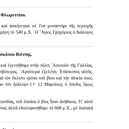
 Φλωρεντίου.
 καί ἀσκήτεψαν σέ ἕνα μοναστήρι τῆς περιοχῆς
ἰρήνη τό 540 μ.Χ. ῾Ο ῞Αγιος Γρηγόριος ὁ Διάλογος
ισκόπου Βιέννης.
. καί ἐγεννήθηκε στήν πόλη ᾿Αουτούν τῆς Γαλλίας.
σβύτερος. ᾿Αργότερα ἐξελέγη ᾿Επίσκοπος αὐτῆς.
ά τόν ἔκλυτο τρόπο τοῦ βίου καί τήν ἀδικία τους.
ριο τόν Διάλογο († 12 Μαρτίου), ὁ ὁποῖος ὅμως
υνδίας, τοῦ ὁποίου ὁ βίος ἦταν ἀνήθικος. Γι᾿ αὐτό
όνια, ἀλλά ἐδολοφονήθηκε τό 608 μ.Χ., μέ διαταγή