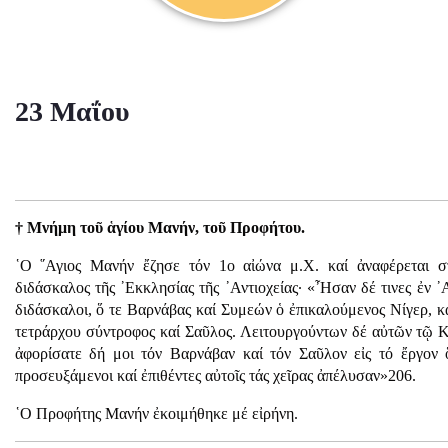
23 Μαΐου
† Μνήμη τοῦ ἁγίου Μανήν, τοῦ Προφήτου.
῾Ο ῞Αγιος Μανήν ἔζησε τόν 1ο αἰώνα μ.Χ. καί ἀναφέρεται σ
διδάσκαλος τῆς ᾿Εκκλησίας τῆς ᾿Αντιοχείας· «῏Ησαν δέ τινες ἐν 
διδάσκαλοι, ὅ τε Βαρνάβας καί Συμεών ὁ ἐπικαλούμενος Νίγερ, 
τετράρχου σύντροφος καί Σαῦλος. Λειτουργούντων δέ αὐτῶν τῷ Κ
ἀφορίσατε δή μοι τόν Βαρνάβαν καί τόν Σαῦλον εἰς τό ἔργον 
προσευξάμενοι καί ἐπιθέντες αὐτοῖς τάς χεῖρας ἀπέλυσαν»206.
῾Ο Προφήτης Μανήν ἐκοιμήθηκε μέ εἰρήνη.