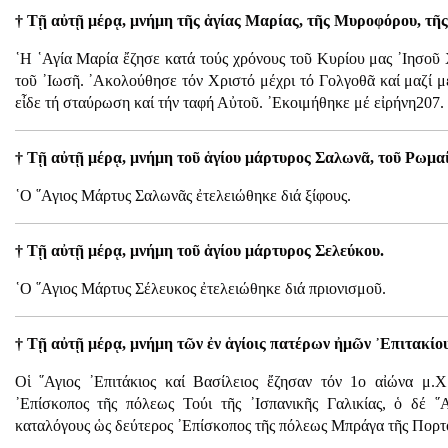
† Τῇ αὐτῇ μέρᾳ, μνήμη τῆς ἁγίας Μαρίας, τῆς Μυροφόρου, τῆ
῾Η ῾Αγία Μαρία ἔζησε κατά τούς χρόνους τοῦ Κυρίου μας ᾿Ιησοῦ
τοῦ ᾿Ιωσῆ. ᾿Ακολούθησε τόν Χριστό μέχρι τό Γολγοθᾶ καί μαζί 
εἶδε τή σταύρωση καί τήν ταφή Αὐτοῦ. ᾿Εκοιμήθηκε μέ εἰρήνη207.
† Τῇ αὐτῇ μέρᾳ, μνήμη τοῦ ἁγίου μάρτυρος Σαλωνᾶ, τοῦ Ρωμαί
῾Ο ῞Αγιος Μάρτυς Σαλωνᾶς ἐτελειώθηκε διά ξίφους.
† Τῇ αὐτῇ μέρᾳ, μνήμη τοῦ ἁγίου μάρτυρος Σελεύκου.
῾Ο ῞Αγιος Μάρτυς Σέλευκος ἐτελειώθηκε διά πριονισμοῦ.
† Τῇ αὐτῇ μέρᾳ, μνήμη τῶν ἐν ἁγίοις πατέρων ἠμῶν ᾿Επιτακίου
Οἱ ῞Αγιος ᾿Επιτάκιος καί Βασίλειος ἔζησαν τόν 1ο αἰώνα μ.Χ
᾿Επίσκοπος τῆς πόλεως Τούι τῆς ᾿Ισπανικῆς Γαλικίας, ὁ δέ ῞
καταλόγους ὡς δεύτερος ᾿Επίσκοπος τῆς πόλεως Μπράγα τῆς Πορτο