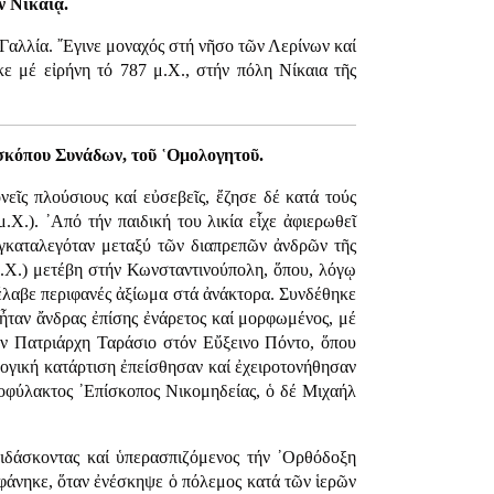
ν Νικαίᾳ.
 Γαλλία. ῎Εγινε μοναχός στή νῆσο τῶν Λερίνων καί
ε μέ εἰρήνη τό 787 μ.Χ., στήν πόλη Νίκαια τῆς
ισκόπου Συνάδων, τοῦ ῾Ομολογητοῦ.
εῖς πλούσιους καί εὐσεβεῖς, ἔζησε δέ κατά τούς
Χ.). ᾿Από τήν παιδική του λικία εἶχε ἀφιερωθεῖ
υγκαταλεγόταν μεταξύ τῶν διαπρεπῶν ἀνδρῶν τῆς
.Χ.) μετέβη στήν Κωνσταντινούπολη, ὅπου, λόγῳ
έλαβε περιφανές ἀξίωμα στά ἀνάκτορα. Συνδέθηκε
 ἦταν ἄνδρας ἐπίσης ἐνάρετος καί μορφωμένος, μέ
όν Πατριάρχη Ταράσιο στόν Εὔξεινο Πόντο, ὅπου
λογική κατάρτιση ἐπείσθησαν καί ἐχειροτονήθησαν
Θεοφύλακτος ᾿Επίσκοπος Νικομηδείας, ὁ δέ Μιχαήλ
διδάσκοντας καί ὑπερασπιζόμενος τήν ᾿Ορθόδοξη
αφάνηκε, ὅταν ἐνέσκηψε ὁ πόλεμος κατά τῶν ἱερῶν