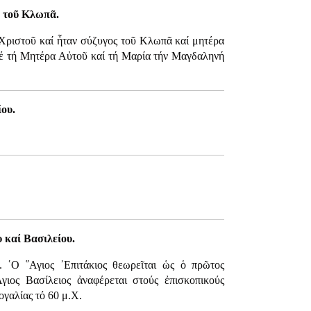
ς τοῦ Κλωπᾶ.
 Χριστοῦ καί ἦταν σύζυγος τοῦ Κλωπᾶ καί μητέρα
μέ τή Μητέρα Αὐτοῦ καί τή Μαρία τήν Μαγδαληνή
ου.
 καί Βασιλείου.
. ῾Ο ῞Αγιος ᾿Επιτάκιος θεωρεῖται ὡς ὁ πρῶτος
Αγιος Βασίλειος ἀναφέρεται στούς ἐπισκοπικούς
γαλίας τό 60 μ.Χ.