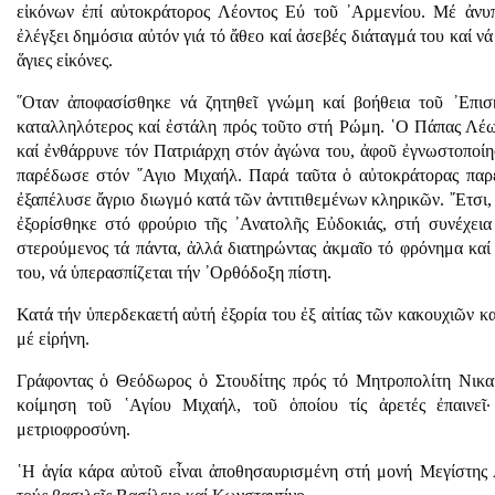
εἰκόνων ἐπί αὐτοκράτορος Λέοντος Εύ τοῦ ᾿Αρμενίου. Μέ ἀνυ
ἐλέγξει δημόσια αὐτόν γιά τό ἄθεο καί ἀσεβές διάταγμά του καί ν
ἅγιες εἰκόνες.
῞Οταν ἀποφασίσθηκε νά ζητηθεῖ γνώμη καί βοήθεια τοῦ ᾿Επι
καταλληλότερος καί ἐστάλη πρός τοῦτο στή Ρώμη. ῾Ο Πάπας Λέων
καί ἐνθάρρυνε τόν Πατριάρχη στόν ἀγώνα του, ἀφοῦ ἐγνωστοποίησε
παρέδωσε στόν ῞Αγιο Μιχαήλ. Παρά ταῦτα ὁ αὐτοκράτορας παρ
ἐξαπέλυσε ἄγριο διωγμό κατά τῶν ἀντιτιθεμένων κληρικῶν. ῎Ετσι,
ἐξορίσθηκε στό φρούριο τῆς ᾿Ανατολῆς Εὐδοκιάς, στή συνέχει
στερούμενος τά πάντα, ἀλλά διατηρώντας ἀκμαῖο τό φρόνημα καί
του, νά ὑπερασπίζεται τήν ᾿Ορθόδοξη πίστη.
Κατά τήν ὑπερδεκαετή αὐτή ἐξορία του ἐξ αἰτίας τῶν κακουχιῶν κ
μέ εἰρήνη.
Γράφοντας ὁ Θεόδωρος ὁ Στουδίτης πρός τό Μητροπολίτη Νικαίας
κοίμηση τοῦ ῾Αγίου Μιχαήλ, τοῦ ὁποίου τίς ἀρετές ἐπαινεῖ·
μετριοφροσύνη.
῾Η ἁγία κάρα αὐτοῦ εἶναι ἀποθησαυρισμένη στή μονή Μεγίστης