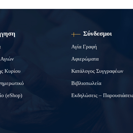
ήγηση
Σύνδεσμοι
α
Αγία Γραφή
 Αγιών
Αφιερώματα
ς Κυρίου
Κατάλογος Συγγραφέων
νημερωτικό
Βιβλιοπωλεία
ίο (eShop)
Εκδηλώσεις – Παρουσιάσει