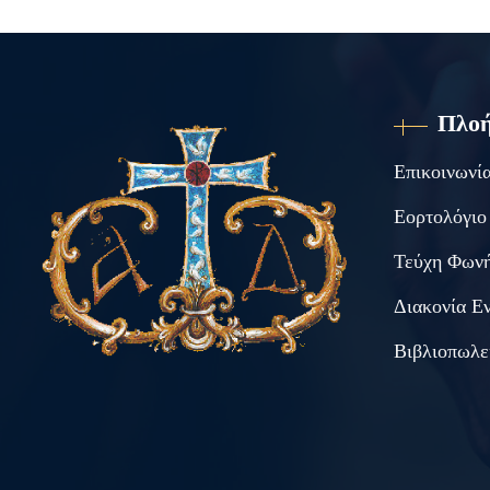
Πλο
Επικοινωνί
Εορτολόγιο
Τεύχη Φωνή
Διακονία Ε
Βιβλιοπωλε