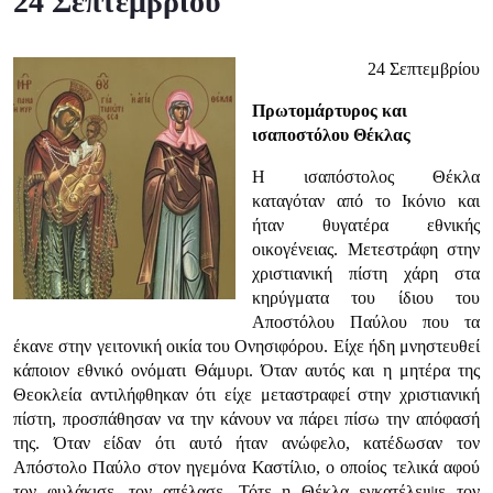
24 Σεπτεμβρίου
24 Σεπτεμβρίου
Πρωτομάρτυρος και
ισαποστόλου Θέκλας
Η ισαπόστολος Θέκλα
καταγόταν από το Ικόνιο και
ήταν θυγατέρα εθνικής
οικογένειας. Μετεστράφη στην
χριστιανική πίστη χάρη στα
κηρύγματα του ίδιου του
Αποστόλου Παύλου που τα
έκανε στην γειτονική οικία του Ονησιφόρου. Είχε ήδη μνηστευθεί
κάποιον εθνικό ονόματι Θάμυρι. Όταν αυτός και η μητέρα της
Θεοκλεία αντιλήφθηκαν ότι είχε μεταστραφεί στην χριστιανική
πίστη, προσπάθησαν να την κάνουν να πάρει πίσω την απόφασή
της. Όταν είδαν ότι αυτό ήταν ανώφελο, κατέδωσαν τον
Απόστολο Παύλο στον ηγεμόνα Καστίλιο, ο οποίος τελικά αφού
τον φυλάκισε, τον απέλασε. Τότε η Θέκλα εγκατέλειψε τον