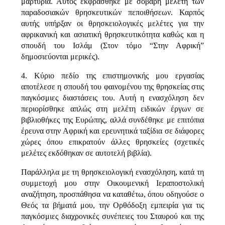
μαρτυρία. Αυτός εκφράσθηκε με σοβαρή μελέτη των
παραδοσιακών θρησκευτικών πεποιθήσεων. Καρπός
αυτής υπήρξαν οι θρησκειολογικές μελέτες για την
αφρικανική και ασιατική θρησκευτικότητα καθώς και η
σπουδή του Ισλάμ (Στον τόμο “Στην Αφρική”
δημοσιεύονται μερικές).
4. Κύριο πεδίο της επιστημονικής μου εργασίας
αποτέλεσε η σπουδή του φαινομένου της θρησκείας στις
παγκόσμιες διαστάσεις του. Αυτή η ενασχόληση δεν
περιορίσθηκε απλώς στη μελέτη ειδικών έργων σε
βιβλιοθήκες της Ευρώπης, αλλά συνδέθηκε με επιτόπια
έρευνα στην Αφρική και ερευνητικά ταξίδια σε διάφορες
χώρες όπου επικρατούν άλλες θρησκείες (σχετικές
μελέτες εκδόθηκαν σε αυτοτελή βιβλία).
Παράλληλα με τη θρησκειολογική ενασχόληση, κατά τη
συμμετοχή μου στην Οικουμενική Ιεραποστολική
αναζήτηση, προσπάθησα να καταθέτω, όπου οδηγούσε ο
Θεός τα βήματά μου, την Ορθόδοξη εμπειρία για τις
παγκόσμιες διαχρονικές συνέπειες του Σταυρού και της