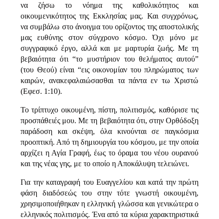
να ζήσω το νόημα της καθολικότητος και
οικουμενικότητος της Εκκλησίας μας. Και συγχρόνως,
να συμβάλω στο άνοιγμα του ορίζοντος της αποστολικής
μας ευθύνης στον σύγχρονο κόσμο. Όχι μόνο με
συγγραφικό έργο, αλλά και με μαρτυρία ζωής. Με τη
βεβαιότητα ότι “το μυστήριον του θελήματος αυτού”
(του Θεού) είναι “εις οικονομίαν του πληρώματος των
καιρών, ανακεφαλαιώσασθαι τα πάντα εν τω Χριστώ
(Εφεσ. 1:10).
Το τρίπτυχο οικουμένη, πίστη, πολιτισμός, καθόρισε τις
προσπάθειές μου. Με τη βεβαιότητα ότι, στην Ορθόδοξη
παράδοση και σκέψη, όλα κινούνται σε παγκόσμια
προοπτική. Από τη δημιουργία του κόσμου, με την οποία
αρχίζει η Αγία Γραφή, έως το όραμα του νέου ουρανού
και της νέας γης, με το οποίο η Αποκάλυψη τελειώνει.
Για την καταγραφή του Ευαγγελίου και κατά την πρώτη
φάση διαδόσεώς του στην τότε γνωστή οικουμένη,
χρησιμοποιήθηκαν η ελληνική γλώσσα και γενικώτερα ο
ελληνικός πολιτισμός. Ένα από τα κύρια χαρακτηριστικά