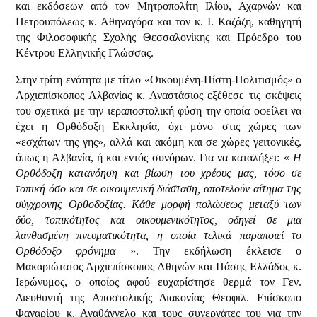
και εκδόσεων από τον Μητροπολίτη Ιλίου, Αχαρνών και
Πετρουπόλεως κ. Αθηναγόρα και τον κ. Ι. Καζάζη, καθηγητή
της Φιλοσοφικής Σχολής Θεσσαλονίκης και Πρόεδρο του
Κέντρου Ελληνικής Γλώσσας.
Στην τρίτη ενότητα με τίτλο «Οικουμένη-Πίστη-Πολιτισμός» ο
Αρχιεπίσκοπος Αλβανίας κ. Αναστάσιος εξέθεσε τις σκέψεις
του σχετικά με την ιεραποστολική φύση την οποία οφείλει να
έχει η Ορθόδοξη Εκκλησία, όχι μόνο στις χώρες των
«εσχάτων της γης», αλλά και ακόμη και σε χώρες γειτονικές,
όπως η Αλβανία, ή και εντός συνόρων. Για να καταλήξει: «
Η
Ορθόδοξη κατανόηση και βίωση του χρέους μας, τόσο σε
τοπική όσο και σε οικουμενική διάσταση, αποτελούν αίτημα της
σύγχρονης Ορθοδοξίας. Κάθε μορφή πολώσεως μεταξύ των
δύο, τοπικότητος και οικουμενικότητος, οδηγεί σε μια
λανθασμένη πνευματικότητα, η οποία τελικά παραποιεί το
Ορθόδοξο φρόνημα
». Την εκδήλωση έκλεισε ο
Μακαριώτατος Αρχιεπίσκοπος Αθηνών και Πάσης Ελλάδος κ.
Ιερώνυμος, ο οποίος αφού ευχαρίστησε θερμά τον Γεν.
Διευθυντή της Αποστολικής Διακονίας Θεοφιλ. Επίσκοπο
Φαναρίου κ. Αγαθάγγελο και τους συνεργάτες του για την