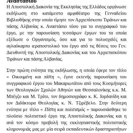
Αναστασίου
Η Αποστολική Διακονία της Εκκλησίας της Ελλάδος οργάνωσε
εκδήλωση στο κατάμεστο αμφιθέατρο της Γενναδείου
Βιβλιοθήκης στην οποία τίμησε τον Αρχιεπίσκοπο Τιράνων και
πάσης Αλβανίας κ. Αναστάσιο τόσο για το συγγραφικό του
έργο, με την παρουσίαση τεσσάρων έργων του τα οποία
εξέδωσε ο Οργανισμός, όσο και για το πολυσχιδές και
αγλαόκαρπο ιεραποστολικό του έργο από τις θέσεις του Γεν.
Διευθυντή της Αποστολικής Διακονίας και του Αρχιεπισκόπου
Τιράνων και πάσης Αλβανίας.
Στην πρώτη ενότητα της εκδήλωσης, η οποία έφερε τον τίτλο
«
Οικουμένη και πίστη
», έγινε εκτενής παρουσίαση του
συγγραφικού έργου του Μακαριωτάτου από τους Κοσμήτορες
των Θεολογικών Σχολών Αθηνών και Θεσσαλονίκης κ.κ. Μ.
Μπέγζο και Μ. Τρίτο, τον δημοσιογράφο κ. Κ. Ιορδανίδη και
τον Διδάκτορα Θεολογίας κ. Ν. Τζιρέβελο. Στην δεύτερη
ενότητα με τίτλο «
Πίστη και πολιτισμός
» παρουσιάσθηκε το
πλούσιο πολιτιστικό έργο της Αποστολικής Διακονίας και η
ανά τον κόσμο προβολή της εκκλησιαστικής πολιτιστικής
κληρονομιάς μας με μία σειρά εκπαιδευτικών δραστηριοτήτων