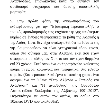
Αναστάσεως, επιδιώκοντας κατά το δυνατόν τον
συνδυασμό στοχασμού και άμεσης αποστολικής
μαρτυρίας.
5. Στην πρώτη φάση της αναζωπυρώσεως του
ενδιαφέροντος για την “Εξωτερική Ιεραποστολή”, ο
τοπικός προσδιορισμός έως εσχάτου της γης παρέπεμπε
κυρίως σε έννοιες γεωγραφικές: τα βάθη της Αφρικής ή
της Ασίας. Ποτέ δεν είχα αναλογισθεί ότι τα έσχατα της
γης θα μπορούσαν να είναι γεωγραφικά τόσο κοντά,
δίπλα στα σύνορά μας, στην Αλβανία, εκεί που είχαν
σταυρώσει με πάθος τον Χριστό και τον είχαν θαμμένο
επί 23 χρόνια. Εκεί όπου ένα σκληροτράχηλο καθεστώς
έσυρε τη χώρα, κοινωνικά και πνευματικά, στο έσχατο
σημείο. (Στο ιεραποστολικό έργο σ᾽ αυτή τη χώρα είναι
αφιερωμένα τα βιβλία: “Στην Αλβανία – Σταυρός και
Ανάσταση” και “Η ανασύσταση της Ορθοδόξου
Αυτοκεφάλου Εκκλησίας της Αλβανίας, 1991-2012”.
Περισσότερα γι’ αυτόν τον αγώνα, θα δούμε στο
10λεπτο DVD που ακολουθεί).