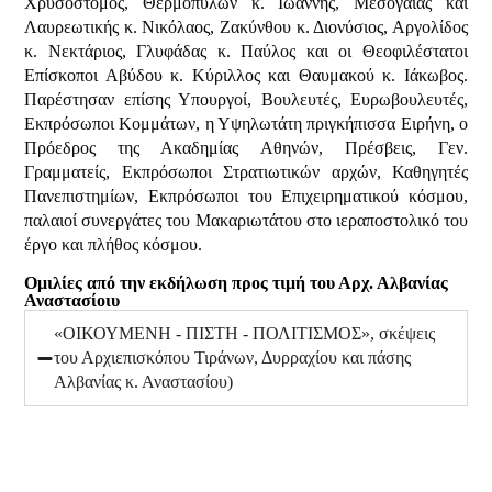
Χρυσόστομος, Θερμοπυλών κ. Ιωάννης, Μεσογαίας και
Λαυρεωτικής κ. Νικόλαος, Ζακύνθου κ. Διονύσιος, Αργολίδος
κ. Νεκτάριος, Γλυφάδας κ. Παύλος και οι Θεοφιλέστατοι
Επίσκοποι Αβύδου κ. Κύριλλος και Θαυμακού κ. Ιάκωβος.
Παρέστησαν επίσης Υπουργοί, Βουλευτές, Ευρωβουλευτές,
Εκπρόσωποι Κομμάτων, η Υψηλωτάτη πριγκήπισσα Ειρήνη, ο
Πρόεδρος της Ακαδημίας Αθηνών, Πρέσβεις, Γεν.
Γραμματείς, Εκπρόσωποι Στρατιωτικών αρχών, Καθηγητές
Πανεπιστημίων, Εκπρόσωποι του Επιχειρηματικού κόσμου,
παλαιοί συνεργάτες του Μακαριωτάτου στο ιεραποστολικό του
έργο και πλήθος κόσμου.
Ομιλίες από την εκδήλωση προς τιμή του Αρχ. Αλβανίας
Αναστασίοιυ
«ΟΙΚΟΥΜΕΝΗ - ΠΙΣΤΗ - ΠΟΛΙΤΙΣΜΟΣ», σκέψεις
του Αρχιεπισκόπου Τιράνων, Δυρραχίου και πάσης
Αλβανίας κ. Αναστασίου)
Ομιλία στα Ελληνικά