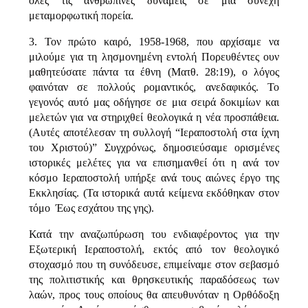
όλες τις ανθρώπινες δυνάμεις σε μια συνεχή
μεταμορφωτική πορεία.
3. Τον πρώτο καιρό, 1958-1968, που αρχίσαμε να
μιλούμε για τη λησμονημένη εντολή Πορευθέντες ουν
μαθητεύσατε πάντα τα έθνη (Ματθ. 28:19), ο λόγος
φαινόταν σε πολλούς ρομαντικός, ανεδαφικός. Το
γεγονός αυτό μας οδήγησε σε μια σειρά δοκιμίων και
μελετών για να στηριχθεί θεολογικά η νέα προσπάθεια.
(Αυτές αποτέλεσαν τη συλλογή “Ιεραποστολή στα ίχνη
του Χριστού)” Συγχρόνως, δημοσιεύσαμε ορισμένες
ιστορικές μελέτες για να επισημανθεί ότι η ανά τον
κόσμο Ιεραποστολή υπήρξε ανά τους αιώνες έργο της
Εκκλησίας. (Τα ιστορικά αυτά κείμενα εκδόθηκαν στον
τόμο  Έως εσχάτου της γης).
Κατά την αναζωπύρωση του ενδιαφέροντος για την
Εξωτερική Ιεραποστολή, εκτός από τον θεολογικό
στοχασμό που τη συνόδευσε, επιμείναμε στον σεβασμό
της πολιτιστικής και θρησκευτικής παραδόσεως των
λαών, προς τους οποίους θα απευθυνόταν η Ορθόδοξη