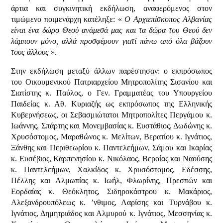
άρτια και συγκινητική εκδήλωση, αναφερόμενος στον
τιμώμενο ποιμενάρχη κατέληξε: «
Ο Αρχιεπίσκοπος Αλβανίας
είναι ένα δώρο Θεού ανάμεσά μας και τα δώρα του Θεού δεν
λάμπουν μόνο, αλλά προσφέρουν γιατί πάνω από όλα βάζουν
τους άλλους
».
Στην εκδήλωση μεταξύ άλλων παρέστησαν: ο εκπρόσωπος
του Οικουμενικού Πατριαρχείου Μητροπολίτης Σισανίου και
Σιατίστης κ. Παύλος, ο Γεν. Γραμματέας του Υπουργείου
Παιδείας κ. Αθ. Κυριαζής ως εκπρόσωπος της Ελληνικής
Κυβερνήσεως, οι Σεβασμιώτατοι Μητροπολίτες Περγάμου κ.
Ιωάννης, Σπάρτης και Μονεμβασίας κ. Ευστάθιος, Δωδώνης κ.
Χρυσόστομος, Μαραθώνος κ. Μελίτων, Βερατίου κ. Ιγνάτιος,
Ξάνθης και Περιθεωρίου κ. Παντελεήμων, Σάμου και Ικαρίας
κ. Ευσέβιος, Καρπενησίου κ. Νικόλαος, Βεροίας και Ναούσης
κ. Παντελεήμων, Χαλκίδος κ. Χρυσόστομος, Εδέσσης,
Πέλλης και Αλμωπίας κ. Ιωήλ, Φλωρίνης, Πρεσπών και
Εορδαίας κ. Θεόκλητος, Σιδηροκάστρου κ. Μακάριος,
Αλεξανδρουπόλεως κ. ’νθιμος, Λαρίσης και Τυρνάβου κ.
Ιγνάτιος, Δημητριάδος και Αλμυρού κ. Ιγνάτιος, Μεσσηνίας κ.