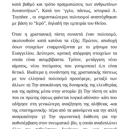
κατά βαθμό και τρόπο πραγματώσεις των ανθρωπίνων
δυνατοτήτων”
.
Κατά τον ’γγλο, πάντως, ιστορικό Α.
Toynbee , οι σημαντικώτεροι πολιτισμοί αναπτύχθηκαν
με βάση το “Ιερό”, δηλαδή την εμπειρία του Θείου.
Όταν η χριστιανική πίστη συναντά έναν πολιτισμό,
ακολουθούν κατά κανόνα τα εξής: Πρώτον, αποδοχή
όσων στοιχείων εναρμονίζονται με το μήνυμα του
Ευαγγελίου. Δεύτερον, κριτική απόρριψη στοιχείων τα
οποία είναι ασυμβίβαστα. Τρίτον, μετάγγιση νέου
αίματος, νέου πνεύματος που γονιμοποιεί ό,τι είναι
θετικό. Ιδιαίτερα η συνάντηση της χριστιανικής πίστεως
με τον ελληνικό πολιτισμό προσέφερε, μεταξύ των
άλλων: α) Την αποκάλυψη της δυναμικής της ελευθερίας
και της αγάπης μέσα στην ιστορία· β) Την πίστη σε κάτι
που εκ πρώτης όψεως φαίνεται λογικά αδύνατο· κάτι που
οδήγησε στη γενικώτερη αναζήτηση της αλήθειας -και
της επιστημονικής- πέρα από τα φαινόμενα και την απλή
αναγκαιότητα· γ) Την αγωνιστική διάθεση για την
αυθυπέρβαση στον πνευματικό βίο, η οποία αναδιπλώνει