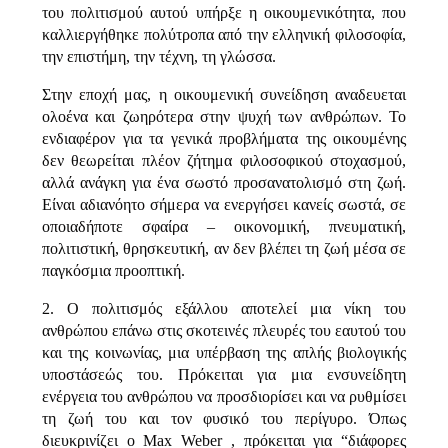
του πολιτισμού αυτού υπήρξε η οικουμενικότητα, που
καλλιεργήθηκε πολύτροπα από την ελληνική φιλοσοφία,
την επιστήμη, την τέχνη, τη γλώσσα.
Στην εποχή μας, η οικουμενική συνείδηση αναδευεται
ολοένα και ζωηρότερα στην ψυχή των ανθρώπων. Το
ενδιαφέρον για τα γενικά προβλήματα της οικουμένης
δεν θεωρείται πλέον ζήτημα φιλοσοφικού στοχασμού,
αλλά ανάγκη για ένα σωστό προσανατολισμό στη ζωή.
Είναι αδιανόητο σήμερα να ενεργήσει κανείς σωστά, σε
οποιαδήποτε σφαίρα – οικονομική, πνευματική,
πολιτιστική, θρησκευτική, αν δεν βλέπει τη ζωή μέσα σε
παγκόσμια προοπτική.
2. Ο πολιτισμός εξάλλου αποτελεί μια νίκη του
ανθρώπου επάνω στις σκοτεινές πλευρές του εαυτού του
και της κοινωνίας, μια υπέρβαση της απλής βιολογικής
υποστάσεώς του. Πρόκειται για μια ενσυνείδητη
ενέργεια του ανθρώπου να προσδιορίσει και να ρυθμίσει
τη ζωή του και τον φυσικό του περίγυρο. Όπως
διευκρινίζει ο Max Weber , πρόκειται για “διάφορες