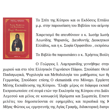
Το Σπίτι της Κύπρου και οι Εκδόσεις Επτάλ
μ.μ. στην παρουσίαση του Βιβλίου του αείμνη
Χαιρετισμό θα απευθύνουν ο κ. Ιωσήφ Ιωσή
Λεωνίδης Ψαριανός, Διευθυντής Διοικητικ
Ελλάδος, και η κ. Σοφία Ορφανίδου , εκπρόσ
Το Βιβλίο θα παρουσιάσει ο κ. Χρήστος Βού
Ο Γεώργιος I. Λαμπριανίδης γεννήθηκε στη
χωριού και στο τότε Ελληνικόν Γυμνάσιον Πάφου. Σπούδασε Θεο
Παιδαγωγικά, Ψυχολογία και Μεθοδολογία του μαθήματος των θρ
Γερμανίας. Σπούδασε επίσης Ο ekmanistik στο Μόναχο. Εργάστη
Μέσης Εκπαίδευσης της Κύπρου. ‘Ελαβε μέρος σε διάφορα εκπαιδε
Εκπροσωπούσε επί σειρά ετών την Εκκλησία της Κύπρου στο Διάλ
Λεμεσού και μέλος σε κοινωφελή Ιδρύματα και Σωματεία, Επιστημ
μελέτες του δημοσιεύονται σε εφημερίδες και περιοδικά της 
Μέγας
Φώτιος ως ερμηνευτής της Αγίας Γραφής, διδακτορική διατρ