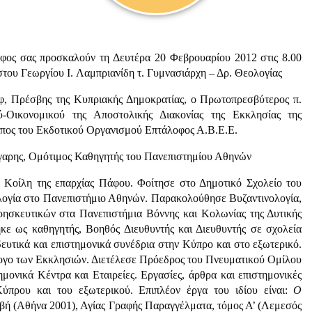
οφος σας προσκαλούν τη Δευτέρα 20 Φεβρουαρίου 2012 στις 8.00
στου Γεωργίου I. Λαμπριανίδη τ. Γυμνασιάρχη – Δρ. Θεολογίας
φ, Πρέσβης της Κυπριακής Δημοκρατίας, ο Πρωτοπρεσβύτερος π.
ού-Οικονομικού της Αποστολικής Διακονίας της Εκκλησίας της
ωπος του Εκδοτικού Οργανισμού Επτάλοφος Α.Β.Ε.Ε.
λγαρης, Ομότιμος Καθηγητής του Πανεπιστημίου Αθηνών
ν Κοίλη της επαρχίας Πάφου. Φοίτησε στο Δημοτικό Σχολείο του
λογία στο Πανεπιστήμιο Αθηνών. Παρακολούθησε Βυζαντινολογία,
ησκευτικών στα Πανεπιστήμια Βόννης και Κολωνίας της Δυτικής
κε ως καθηγητής, Βοηθός Διευθυντής και Διευθυντής σε σχολεία
υτικά και επιστημονικά συνέδρια στην Κύπρο και στο εξωτερικό.
ογο των Εκκλησιών. Διετέλεσε Πρόεδρος του Πνευματικού Ομίλου
ονικά Κέντρα και Εταιρείες. Εργασίες, άρθρα και επιστημονικές
Κύπρου και του εξωτερικού. Επιπλέον έργα του ιδίου είναι:
Ο
ιβή (Αθήνα 2001), Αγίας Γραφής Παραγγέλματα, τόμος Α’ (Λεμεσός