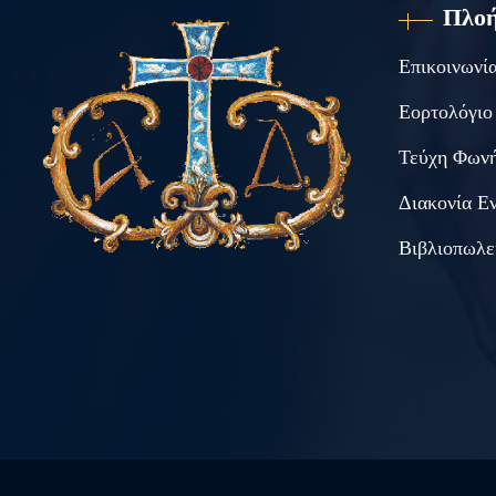
Πλο
Επικοινωνί
Εορτολόγιο
Τεύχη Φωνή
Διακονία Ε
Βιβλιοπωλε