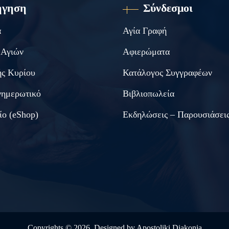
ήγηση
Σύνδεσμοι
α
Αγία Γραφή
 Αγιών
Αφιερώματα
ς Κυρίου
Κατάλογος Συγγραφέων
νημερωτικό
Βιβλιοπωλεία
ίο (eShop)
Εκδηλώσεις – Παρουσιάσει
Copyrights ©
2026. Designed by
Apostoliki Diakonia