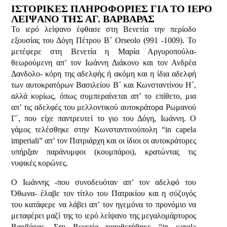
ΙΣΤΟΡΙΚΕΣ ΠΛΗΡΟΦΟΡΙΕΣ ΓΙΑ ΤΟ ΙΕΡΟ
ΛΕΙΨΑΝΟ ΤΗΣ ΑΓ. ΒΑΡΒΑΡΑΣ
Το ιερό λείψανο έφθασε στη Βενετία την περίοδο
εξουσίας του Δόγη Πέτρου Β´ Orseolο (991 -1009). Το
μετέφερε στη Βενετία η Μαρία Αργυροπούλα-
θεωρούμενη απ’ τον Ιωάννη Διάκονο και τον Ανδρέα
Δανδολο- κόρη της αδελφής ή ακόμη και η ίδια αδελφή
των αυτοκρατόρων Βασιλείου Β´ και Κωνσταντίνου Η´,
αλλά κυρίως, όπως συμπεραίνεται απ’ το επίθετο, μια
απ’ τις αδελφές του μελλοντικού αυτοκράτορα Ρωμανού
Γ΄, που είχε παντρευτεί το γιο του Δόγη, Ιωάννη. Ο
γάμος τελέσθηκε στην Κωνσταντινούπολη “in capela
imperiali” απ’ τον Πατριάρχη και οι ίδιοι οι αυτοκράτορες
υπήρξαν παράνυμφοι (κουμπάροι), κρατώντας τις
νυφικές κορώνες.
Ο Ιωάννης -που συνοδευόταν απ’ τον αδελφό του
Όθωνα- έλαβε τον τίτλο του Πατρικίου και η σύζυγός
του κατάφερε να λάβει απ’ τον ηγεμόνα το προνόμιο να
μεταφέρει μαζί της το ιερό λείψανο της μεγαλομάρτυρος
Βαρβάρας. Στη Βενετία τοποθετήθηκε “in capela