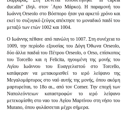
ducalin” (δηλ. στον ΄Αγιο Μάρκο). Η παραμονή του
Ιωάννη Orseolo στο Βόσπορο ήταν για αρκετό χρόνο και
εκεί το συζυγικό ζεύγος απέκτησε το μοναδικό παιδί του
μεταξύ των ετών 1002 και 1004.
Ο Ιωάννης πέθανε από πανώλη το 1007. Στη συνέχεια το
1009, την περίοδο εξουσίας του Δόγη Όθωνα Orseolo,
δύο άλλα παιδιά του Πέτρου Orseolo, ο Orso, επίσκοπος
του Torcello και η Felicita, ηγουμένη της μονής του
Αγίου Ιωάννου του Ευαγγελιστού στο Torcello,
κατάφεραν να μετακομισθεί το ιερό λείψανο της
Μεγαλομάρτυρος στο ναό αυτής της μονής, όπου ακόμη
μαρτυρείται, το 18ο αι., από τον Corner. Την εποχή των
Ναπολεόντειων καταστροφών το ιερό λείψανο
μετεκομίσθη στο ναο του Αγίου Μαρτίνου στη νήσο του
Murano, όπου φυλάσσεται μέχρι σήμερα.