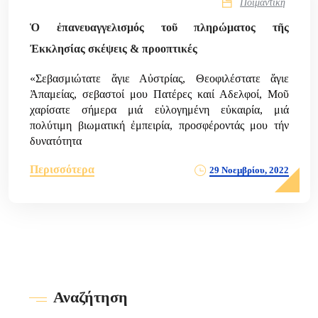
Ποιμαντική
Ὁ ἐπανευαγγελισμός τοῦ πληρώματος τῆς
Ἐκκλησίας σκέψεις & προοπτικές
«Σεβασμιώτατε ἅγιε Αὐστρίας, Θεοφιλέστατε ἅγιε
Ἀπαμείας, σεβαστοί μου Πατέρες καιί Αδελφοί, Μοῦ
χαρίσατε σήμερα μιά εὐλογημένη εὐκαιρία, μιά
πολύτιμη βιωματική ἐμπειρία, προσφέροντάς μου τήν
δυνατότητα
Περισσότερα
29 Νοεμβρίου, 2022
Αναζήτηση