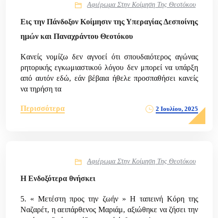
Αφιέρωμα Στην Κοίμηση Της Θεοτόκου
Εις την Πάνδοξον Κοίμησιν της Υπεραγίας Δεσποίνης
ημών και Παναχράντου Θεοτόκου
Kανείς νομίζω δεν αγνοεί ότι σπουδαιότερος αγώνας
ρητορικής εγκωμιαστικού λόγου δεν μπορεί να υπάρξη
από αυτόν εδώ, εάν βέβαια ήθελε προσπαθήσει κανείς
να τηρήση τα
Περισσότερα
2 Ιουλίου, 2025
Αφιέρωμα Στην Κοίμηση Της Θεοτόκου
Η Ενδοξότερα θνήσκει
5. « Μετέστη προς την ζωήν » H ταπεινή Κόρη της
Ναζαρέτ, η αειπάρθενος Μαριάμ, αξιώθηκε να ζήσει την