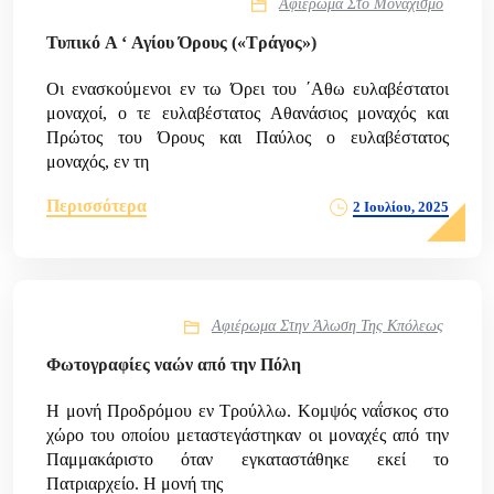
Αφιέρωμα Στο Μοναχισμό
Τυπικό A ‘ Αγίου Όρους («Τράγος»)
Οι ενασκούμενοι εν τω Όρει του ΄Αθω ευλαβέστατοι
μοναχοί, ο τε ευλαβέστατος Αθανάσιος μοναχός και
Πρώτος του Όρους και Παύλος ο ευλαβέστατος
μοναχός, εν τη
Περισσότερα
2 Ιουλίου, 2025
Αφιέρωμα Στην Άλωση Της Κπόλεως
Φωτογραφίες ναών από την Πόλη
Η μονή Προδρόμου εν Τρούλλω. Κομψός ναΐσκος στο
χώρο του οποίου μεταστεγάστηκαν οι μοναχές από την
Παμμακάριστο όταν εγκαταστάθηκε εκεί το
Πατριαρχείο. Η μονή της