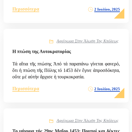
Περισσότερα
2 Ιουλίου, 2025
Αφιέρωμα Στην Άλωση Της Κπόλεως
Η πτώση της Αυτοκρατορίας
Τά αἴτια τῆς πτώσης Ἀπό τά παραπάνω γίνεται φανερό,
ὅτι ἡ πτώση τῆς Πόλης τό 1453 δέν ἔγινε ἀπροσδόκητα,
οὔτε μέ αὐτήν ἄρχισε ἡ τουρκοκρατία.
Περισσότερα
2 Ιουλίου, 2025
Αφιέρωμα Στην Άλωση Της Κπόλεως
Το μήνυμα τής 29ης Μαΐου 1453: Πομποί και δέκτες