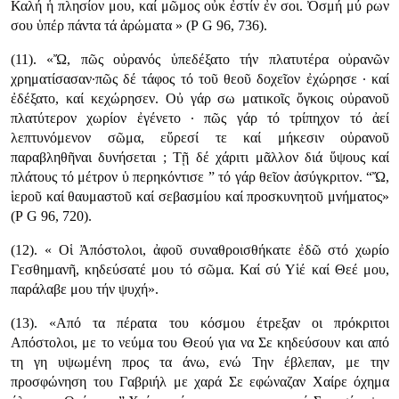
Καλή ἡ πλησίον μου, καί μῶμος οὐκ ἐστίν ἐν σοι. Ὀσμή μύ ρων
σου ὑπέρ πάντα τά ἀρώματα » (Ρ G 96, 736).
(11). «Ὤ, πῶς οὐρανός ὑπεδέξατο τήν πλατυτέρα οὐρανῶν
χρηματίσασαν·πῶς δέ τάφος τό τοῦ θεοῦ δοχεῖον ἐχώρησε · καί
ἐδέξατο, καί κεχώρησεν. Οὐ γάρ σω ματικοῖς ὄγκοις οὐρανοῦ
πλατύτερον χωρίον ἐγένετο · πῶς γάρ τό τρίπηχον τό ἀεί
λεπτυνόμενον σῶμα, εὕρεσί τε καί μήκεσιν οὐρανοῦ
παραβληθῆναι δυνήσεται ; Τῇ δέ χάριτι μᾶλλον διά ὕψους καί
πλάτους τό μέτρον ὑ περηκόντισε ” τό γάρ θεῖον ἀσύγκριτον. “Ὤ,
ἱεροῦ καί θαυμαστοῦ καί σεβασμίου καί προσκυνητοῦ μνήματος»
(Ρ G 96, 720).
(12). « Oἱ Ἀπόστολοι, ἀφοῦ συναθροισθήκατε ἐδῶ στό χωρίο
Γεσθημανῆ, κηδεύσατέ μου τό σῶμα. Καί σύ Υἱέ καί Θεέ μου,
παράλαβε μου τήν ψυχή».
(13). «Από τα πέρατα του κόσμου έτρεξαν οι πρόκριτοι
Απόστολοι, με το νεύμα του Θεού για να Σε κηδεύσουν και από
τη γη υψωμένη προς τα άνω, ενώ Την έβλεπαν, με την
προσφώνηση του Γαβριήλ με χαρά Σε εφώναζαν Χαίρε όχημα