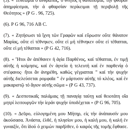
(5). « Τεθέωμαι ὁ ἄνθρωπος, ὁ θνητός ἠ θανάτισμαι, την φθοράν
ἀπημφίεσμαι, τήν ἀ φθαρσίαν περίκειμαι τῇ περιβολῇ τῆς
Θεότητος » (Ρ G
.
96, 725).
(6). Ρ G 96, 716 ΑΒ C.
(7). « Ζητήσωσι τά ἴχνη τῶν Γραφῶν καί εὕρωσιν οὔτε θάνατον
Μαρίας, οὔτε εἰ τέθνηκεν, οὔτε εἰ μή τέθνηκεν οὔτε εἰ τέθαπται,
οὔτε εἰ μή τέθαπται » (Ρ G 42, 716).
(8). « Ἤτοι ἄν ἀπέθανεν ἡ ἁγία Παρθένος, καί τέθαπται, ἐν τιμῇ
αὐτῆς ἡ κοίμησις, καί ἐν ἀγνεία ἡ τελευτή καί ἐν παρθενίᾳ ὁ
στέφανος· ἤτοι ἄν ἀνηρέθη, καθώς γέγραπται ” καί τήν ψυχήν
αὐτῆς διελεύσεται ρομφαῖα ” ἐν μάρτυσιν αὐτῆς τό κλέος, καί ἐν
μακαριστῷ τό ἅγιον αὐτῆς σῶμα » (Ρ G 43, 737).
(9). « Δεσποτικαῖς παλάμαις τῇ παναγίᾳ ταύτῃ καί θειοτάτη οἵα
μητρί λειτουργῶν τήν ἱεράν ψυχήν ὑποδέχεται » (Ρ G 96, 705).
(10). « Δεῦρο, εὐλογημένη μου Μήτηρ, εἰς τήν ἀνάπαυσίν μου
ἀκούσασα. Ἀνάστα, ἐλθέ, ἡ πλησίον μου, ἡ καλή μου, ἡ καλή ἐν
γυναιξίν, ὅτι ἰδού ὁ χειμών παρῆλθεν, ὁ καιρός τῆς τομῆς ἔφθασε.