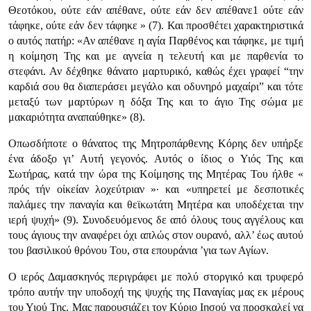
Θεοτόκου, ούτε εάν απέθανε, ούτε εάν δεν απέθανε1 ούτε εάν
τάφηκε, ούτε εάν δεν τάφηκε » (7). Και προσθέτει χαρακτηριστικά
ο αυτός πατήρ: «Αν απέθανε η αγία Παρθένος και τάφηκε, με τιμή
η κοίμηση Της και με αγνεία η τελευτή και με παρθενία το
στεφάνι. Αν δέχθηκε θάνατο μαρτυρικό, καθώς έχει γραφεί “την
καρδιά σου θα διαπεράσει μεγάλο και οδυνηρό μαχαίρι” και τότε
μεταξύ των μαρτύρων η δόξα Της και το άγιο Της σώμα με
μακαριότητα αναπαύθηκε» (8).
Οπωσδήποτε ο θάνατος της Μητροπάρθενης Κόρης δεν υπήρξε
ένα άδοξο γι’ Αυτή γεγονός. Αυτός ο ίδιος ο Υιός Της και
Σωτήρας, κατά την ώρα της Κοίμησης της Μητέρας Του ήλθε «
πρός τήν οἰκείαν λοχεύτριαν »· και «υπηρετεί με δεσποτικές
παλάμες την παναγία και θεϊκωτάτη Μητέρα και υποδέχεται την
ιερή ψυχή» (9). Συνοδευόμενος δε από όλους τους αγγέλους και
τους άγιους την αναφέρει όχι απλώς στον ουρανό, αλλ’ έως αυτού
του βασιλικού θρόνου Του, στα επουράνια ’για των Αγίων.
Ο ιερός Δαμασκηνός περιγράφει με πολύ στοργικό και τρυφερό
τρόπο αυτήν την υποδοχή της ψυχής της Παναγίας μας εκ μέρους
του Υιού Της. Μας παρουσιάζει τον Κύριο Ιησού να προσκαλεί να