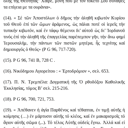
όλης της Θεότητας” Χαίρε, μόνη που με τον τοκετό Σου σύναψες
τα επίγεια με τα ουράνια».
(14). « Σέ τῶν Ἀποστόλων ὁ δῆμος τήν ἀληθῆ κιβωτόν Κυρίου
τοῦ Θεοῦ ἐπί τῶν ὤμων ἀράμενος, ὡς πάλαι ποτέ οἱ ἱερεῖς τήν
τυπικήν κιβωτόν, καί ἐν τάφῳ θέμενοι δι’ αὐτοῦ ὡς δι’ Ἰορδανοῦ
τινός ἐπί τήν ἀληθῆ τῆς ἐπαγγελίας παρέπεμπον γῆν, τήν ἄνω φημί
Ἱερουσαλήμ, τήν πάντων τῶν πιστῶν μητέρα, ἧς τεχνίτης καί
δημιουργός ὁ Θεός» (Ρ G 96, 717-720).
(15). Ρ G 96, 741 Β, 728 C
.
(16). Νικόδημου Αγιορείτου : « Ἑρτοδρόμιον », σελ. 653.
(17). Π. Ν. Τρεμπέλα: Δογματική τῆς Ὀ ρθοδόξου Καθολικῆς
Ἐκκλησίας, τόμος Β’ σελ. 215-216.
(18). Ρ G 96, 700, 721, 753.
(19). « Ἀπέθανεν ἡ ἁγία Παρθένος καί τέθαπται, ἐν τιμῇ αὐτῆς ἡ
κοίμησις (…) ἐν μάρτυσιν αὐτῆς τό κλέος, καί ἐν μακαρισμοῖς τό
ἅγιον αὐτῆς σῶμα (,..). Τό τέλος Αὐτῆς οὐδείς ἔγνω. Ἀλλά καί εἰ