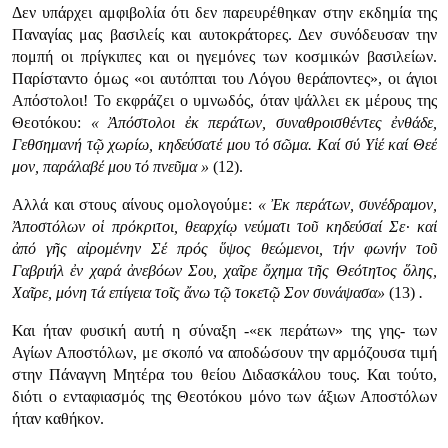
Δεν υπάρχει αμφιβολία ότι δεν παρευρέθηκαν στην εκδημία της
Παναγίας μας βασιλείς και αυτοκράτορες. Δεν συνόδευσαν την
πομπή οι πρίγκιπες και οι ηγεμόνες των κοσμικών βασιλείων.
Παρίσταντο όμως «οι αυτόπται του Λόγου θεράποντες», οι άγιοι
Απόστολοι! Το εκφράζει ο υμνωδός, όταν ψάλλει εκ μέρους της
Θεοτόκου:
« Ἀπόστολοι ἐκ περάτων, συναθροισθέντες ἐνθάδε,
Γεθσημανή τῷ χωρίω, κηδεύσατέ μου τό σῶμα. Καί σύ Υἱέ καί Θεέ
μον, παράλαβέ μου τό πνεῦμα »
(12).
Αλλά και στους αίνους ομολογούμε:
« Ἐκ περάτων, συνέδραμον,
Ἀποστόλων οἱ πρόκριτοι, θεαρχίῳ νεύματι τοῦ κηδεύσαί Σε· καί
ἀπό γῆς αἰρομένην Σέ πρός ὕψος θεώμενοι, τήν φωνήν τοῦ
Γαβριήλ ἐν χαρά ἀνεβόων Σου, χαῖρε ὄχημα τῆς Θεότητος ὅλης,
Χαῖρε, μόνη τά επίγεια τοῖς ἄνω τῷ τοκετῷ Σον συνάψασα»
(13)
.
Και ήταν φυσική αυτή η σύναξη -«εκ περάτων» της γης- των
Αγίων Αποστόλων, με σκοπό να αποδώσουν την αρμόζουσα τιμή
στην Πάναγνη Μητέρα του θείου Διδασκάλου τους. Και τούτο,
διότι ο ενταφιασμός της Θεοτόκου μόνο των άξιων Αποστόλων
ήταν καθήκον.