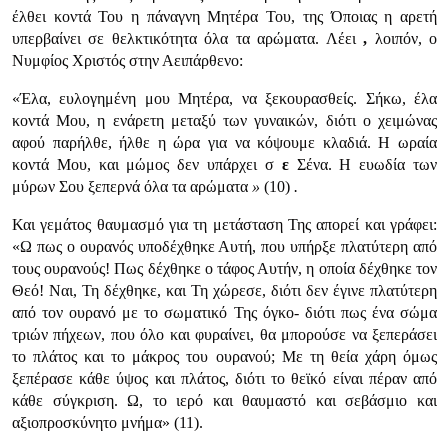
έλθει κοντά Του η πάναγνη Μητέρα Του, της Όποιας η αρετή
υπερβαίνει σε θελκτικότητα όλα τα αρώματα. Λέει
,
λοιπόν, ο
Νυμφίος Χριστός στην Αειπάρθενο:
«Έλα, ευλογημένη μου Μητέρα, να ξεκουρασθείς. Σήκω, έλα
κοντά Μου, η ενάρετη μεταξύ των γυναικών, διότι ο χειμώνας
αφού παρήλθε, ήλθε η ώρα για να κόψουμε κλαδιά. Η ωραία
κοντά Μου, και μώμος δεν υπάρχει σ
ε
Σένα. Η ευωδία των
μύρων Σου ξεπερνά όλα τα αρώματα
»
(10)
.
Και γεμάτος θαυμασμό για τη μετάσταση Της απορεί και γράφει:
«Ω πως ο ουρανός υποδέχθηκε Αυτή, που υπήρξε πλατύτερη από
τους ουρανούς! Πως δέχθηκε ο τάφος Αυτήν, η οποία δέχθηκε τον
Θεό! Ναι, Τη δέχθηκε, και Τη χώρεσε, διότι δεν έγινε πλατύτερη
από τον ουρανό με το σωματικό Της όγκο- διότι πως ένα σώμα
τριών πήχεων, που όλο και φυραίνει, θα μπορούσε να ξεπεράσει
το πλάτος και το μάκρος του ουρανού; Με τη θεία χάρη όμως
ξεπέρασε κάθε ύψος και πλάτος, διότι το θεϊκό είναι πέραν από
κάθε σύγκριση. Ω, το ιερό και θαυμαστό και σεβάσμιο και
αξιοπροσκύνητο μνήμα» (11).