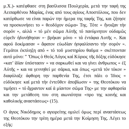
μ.Χ.)- κατέφθασε στη βασίλισσα Πουλχερία, μετά την ταφή της
Αειπαρθένου Μαρίας, ένας από τους αγίους Αποστόλους, που δεν
κατόρθωσε να είναι παρών την ήμερα της ταφής Της, και ζήτησε
να προσκυνήσει το « θεοδόχον σώμα» Της. Τότε « ἤνοιξαν τήν
σορόν », αλλά « τό μέν σῶμα Αὐτῆς τό πανύμνητον οὐδαμῶς
εὑρεῖν ἠδυνήθησαν »· βρήκαν μόνο « τά ἐντάφια Αυτῆς ». Και
αφού δοκίμασαν « ἄφατον εὐωδίαν ἠσφαλίσαντο τήν σορόν ».
Γεμάτοι έκπληξη από « τό τοῦ μυστηρίου θαῦμα » σκέπτονταν
αυτό μόνο: ” Ὅπως ὁ Θεός Λόγος καί Κύριος τῆς δόξης εὐδόκησε
«κατ’ ἰδίαν ὑπόστασιν » να σαρκωθεί και να γίνει άνθρωπος « ἐξ
Αὐτῆς » και να γεννηθεί με σάρκα, και όπως «μετά τόν τόκον »
διαφύλαξε άφθορη την παρθενία Της, έτσι πάλι ο Ίδιος «
εὐδόκησε καί μετά τήν ἐντεῦθεν ἀποβίωσιν » της Θεοτόκου να
τιμήσει « τό ἄχραντον καί ἀ μίαντον σῶμα Της» με την αφθαρσία
και την μετάθεση του στη αιωνιότητα «προ της κοινής και
καθολικής αναστάσεως» (15).
Ο άγιος Νικόδημος ο αγιορείτης ομιλεί όμως περί αναστάσεως
της Θεοτόκου την τρίτη ημέρα μετά την Κοίμηση Της. Λέγει το
εξής: