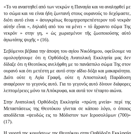
«Το να αναστηθεί από των νεκρών η Παναγία και να αναληφθεί με
το σώμα και να είναι ήδη ζωντανή στους ουρανούς το δεχόμαστε,
διότι αυτό είναι « ἀσυγκρίτως θεομητροπρεπέστερον τοῦ νεκράν
αὐτήν εἶναι », δηλαδή από του να μένει « τό ἄχραντο σῶμα Της
νεκρόν » στην γη, « ὡς χωρισμένον τῆς ζωοποιούσης αὐτό
ἁγιωτάτης ψυχῆς » (16).
Σεβόμενοι βέβαια την άποψη του αγίου Νικόδημου, οφείλουμε να
ομολογήσουμε ότι η Ορθόδοξη Ανατολική Εκκλησία μας δεν
δίδαξε ότι η Θεοτόκος ανελήφθη με το πανάσπιλο σώμα Της στον
ουρανό και ότι μετέστη με αυτό στην αΐδιο δόξα και μακαριότητα.
Διότι ούτε η Αγία Γραφή, ούτε η Αποστολική Παράδοση
αναφέρουν το γεγονός αυτό. Για το γεγονός αυτό δίνουν διάφορες
λεπτομέρειες μόνο τα Απόκρυφα, και αυτά τον τέταρτο αιώνα.
Στην Ανατολική Ορθόδοξη Εκκλησία «πρώτη μνεία» περί της
Μεταστάσεως της Θεοτόκου γίνεται σε κάποιο λόγο, ο όποιος
αποδίδεται «ψευδώς εις το Μόδιστον των Ιεροσολύμων (700)»
(17).
Η γιορτή της κοιμήσεως της Θεοτόκου στην Ορθόδοξη Εκκλησία