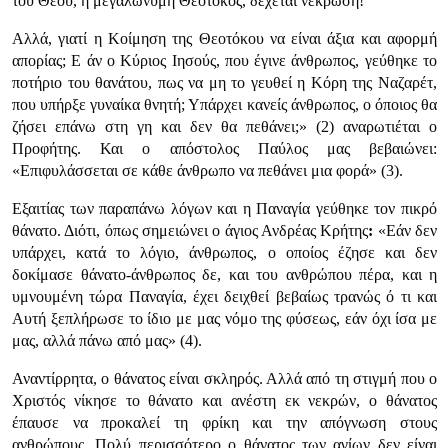
του Θεού, η μεγαλώνυμη Θεοτόκος, δέχεται νέκρωση!
Αλλά, γιατί η Κοίμηση της Θεοτόκου να είναι άξια και αφορμή
απορίας; Ε άν ο Κύριος Ιησούς, που έγινε άνθρωπος, γεύθηκε το
ποτήριο του θανάτου, πως να μη το γευθεί η Κόρη της Ναζαρέτ,
που υπήρξε γυναίκα θνητή; Υπάρχει κανείς άνθρωπος, ο όποιος θα
ζήσει επάνω στη γη και δεν θα πεθάνει;» (2) αναρωτιέται ο
Προφήτης. Και ο απόστολος Παύλος μας βεβαιώνει:
«Επιφυλάσσεται σε κάθε άνθρωπο να πεθάνει μια φορά» (3).
Εξαιτίας των παραπάνω λόγων και η Παναγία γεύθηκε τον πικρό
θάνατο. Διότι, όπως σημειώνει ο άγιος Ανδρέας Κρήτης
:
«Εάν δεν
υπάρχει, κατά το λόγιο, άνθρωπος, ο οποίος έζησε και δεν
δοκίμασε θάνατο-άνθρωπος δε, και του ανθρώπου πέρα, και η
υμνουμένη τώρα Παναγία, έχει δειχθεί βεβαίως τρανώς ό τι και
Αυτή ξεπλήρωσε το ίδιο με μας νόμο της φύσεως, εάν όχι ίσα με
μας, αλλά πάνω από μας» (4).
Αναντίρρητα, ο θάνατος είναι σκληρός. Αλλά από τη στιγμή που ο
Χριστός νίκησε το θάνατο και ανέστη εκ νεκρών, ο θάνατος
έπαυσε να προκαλεί τη φρίκη και την απόγνωση στους
ανθρώπους. Πολύ περισσότερο ο θάνατος των αγίων δεν είναι