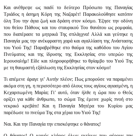
Και ανέθρεψε ως παιδί το δεύτερο Πρόσωπο της Παναγίας
Τριάδος η άσημη Κόρη της Ναζαρέτ! Παρακολούθησε κατόπιν
όλη Του την άγια ζωή και δράση στον κόσμο. Έζησε την οδύνη
του θείου Πάθους και του σταυρικού Του θανάτου ως ρομφαία,
που διαπέρασε τα μητρικά Της σπλάγχνα! Αλλά και γεύτηκε η
Παναγία μας την ανέκφραστη χαρά και αγαλλίαση της Ανάστασης
του Υιού Της! Παραβρέθηκε στο θαύμα της καθόδου του Αγίου
Πνεύματος και της ίδρυσης της Εκκλησίας στο υπερώο της
Ιερουσαλήμ! Είδε και πληροφορήθηκε το θρίαμβο του Υιού Της
με τη θαυμαστή εξάπλωση της Εκκλησίας στον κόσμο!
Τι απέμενε άραγε γι’ Αυτήν πλέον; Πως μπορούσε να παραμένει
ακόμα στη γη, η περισσότερο από όλους τους αγίους αγιασμένη, η
Κεχαριτωμένη Μαρία; Γι’ αυτό, όταν ήλθε η ώρα που ο Θεός
ορίζει για κάθε άνθρωπο, το σώμα Της έμεινε χωρίς πνοή στο
νεκρικό κρεβάτι! Και η Παναγία Μητέρα του Κυρίου μας
παρέδωσε το πνεύμα Της στα χέρια του Υιού Της!
Ναι. Και την Παναγία την επισκέφτηκε ο θάνατος!
Ο θάνατος! Ο κοινός κλήρος όλων εκείνων που φέρουν την