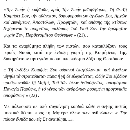
«Την Ζωήν ἡ κυήσασα, πρός τήν Ζωήν μεταβέβηκας, τῇ σεπτῇ
Κοιμήσει Σον, τήν ἀθάνατον, δορυφορούντων ἀγγέλων Σοι, Ἀρχῶν
καί Δυνάμεων, Ἀποστόλων, Προφητῶν, καί ἁπάσης τῆς κτίσεως
δεχόμενου τε ἀκηράτοις παλάμαις τοῦ Υἱοῦ Σον τήν ἀμώμητον
ψυχήν Σον, Παρθενομῆτορ Θεόνυμφε »
(21).
.
Και τα αναρίθμητα πλήθη των πιστών, που κατακλύζουν τους
ιερούς Ναούς κατά την ένδοξη γιορτή της Κοιμήσεως Της,
διακηρύττουν την εγκόσμιο και υπερκόσμιο δόξα της Θεοτόκου:
« Τῇ ἐνδόξω Κοιμήσει Σου οὐρανοί ἐπαγάλλονται, καί ἀγγέλων
γέγηθε τά στρατεύματα· πᾶσα ἡ γῆ δέ εὐφραίνεται, ὠδήν Σοι ἐξόδιον
προσφωνοῦσα τῇ Μητρί, Τοῦ τῶν ὅλων δεσπόζοντος, ἀπειρόγαμε
Παναγία Παρθένε, ἡ τό γένος τῶν ἀνθρώπων ρυσαμένη προγονικῆς
ἀποφάσεως »
(22)
.
Με πάλλουσα δε από συγκίνηση καρδιά κάθε ευσεβής πιστός
μυστικά δέεται προς τη Μητέρα όλων των ανθρώπων:
« Τήν
πᾶσαν ἐλπίδα μου εἰς Σε ἀνατίθημι…».