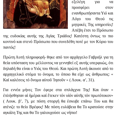
εξελέγη για να
προσφέρει στον
ενανθρωπήσαντα Υιό και
Λόγο του Θεού τις
μητρικές Της υπηρεσίες!
Απέβη έτσι το Πρόσωπο
της ευδοκίας αυτής της Αγίας Τριάδος! Κατέστη όντως το πιο
κοντινό και στενό Πρόσωπο που συνεδέθη ποτέ με τον Κύριο του
παντός!
Πρώτη Αυτή πληροφορή- θηκε από τον αρχάγγελο Γαβριήλ για τη
θεία υπόσταση του μέλλοντος να γεννηθεί εξ αυτής υπερφυώς, ότι
δηλαδή θα είναι ο Υιός του Θεού. Και πρώτη Αυτή άκουσε από το
αρχαγγελικό στόμα το όνομα, το όποιο θα είχε ως άνθρωπος: «
Καί καλέσεις τό ὄνομα αὐτοῦ Ἰησοῦν » ( Λουκ. α’, 31).
Για εννέα μήνες Τον έφερε στα σπλάγχνα Της! Και όταν «
ἐπλήσθησαν αἱ ἡμέραι καί ἔτεκεν τόν υἱόν αὐτῆς τόν πρωτότοκον»
( Λουκ. β’, 7), με πόση στοργή θα έσκυβε επάνω Του και θα
ατένιζε το θείο Βρέφος! Με πόση ευλάβεια θα Το κρατούσε στην
αγκάλη Της και θα Το γαλουχούσε ως νήπιο!