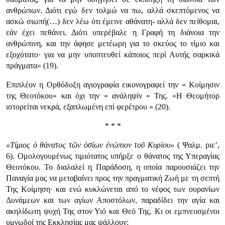
ανθρώπων. Διότι εγώ δεν τολμώ να πω, αλλά σκεπτόμενος να
ασκώ σιωπή(…) δεν λέω ότι έμεινε αθάνατη- αλλά δεν πείθομαι,
εάν έχει πεθάνει. Διότι υπερέβαλε η Γραφή τη διάνοια την
ανθρώπινη, και την άφησε μετέωρη για το σκεύος το τίμιο και
εξοχότατο· για να μην υποπτευθεί κάποιος περί Αυτής σαρκικά
πράγματα» (19).
Επιπλέον η Ορθόδοξη αγιογραφία εικονογραφεί την « Κοίμησιν
της Θεοτόκου» και όχι την « ανάληψίν » Της. «Η Θεομήτορ
ιστορείται νεκρά, εξαπλωμένη επί φερέτρου » (20).
* * *
«Τίμιος ὁ θάνατος τῶν ὁσίων ἐνώπιον τοῦ Κυρίου»
( Ψαλμ. ριε’,
6). Ομολογουμένως τιμιότατος υπήρξε ο θάνατος της Υπεραγίας
Θεοτόκου. Το διαλαλεί η Παράδοση, η οποία παρουσιάζει την
Παναγία μας να μεταβαίνει προς την πραγματική Ζωή με τη σεπτή
Της Κοίμηση· και ενώ κυκλώνεται από το νέφος των ουρανίων
Δυνάμεων και των αγίων Αποστόλων, παραδίδει την αγία και
ακηλίδωτη ψυχή Της στον Υιό και Θεό Της. Κι οι εμπνευσμένοι
υμνωδοί της Εκκλησίας μας ψάλλουν: