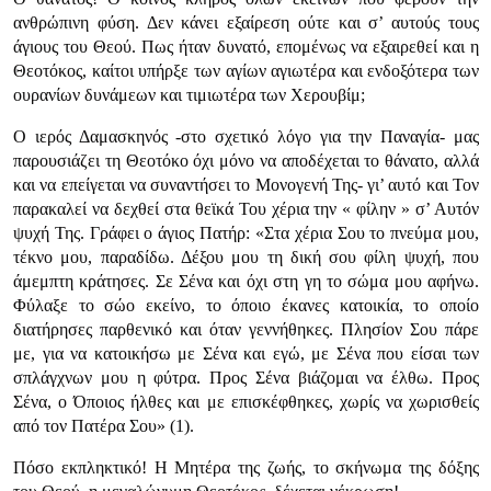
ανθρώπινη φύση. Δεν κάνει εξαίρεση ούτε και σ’ αυτούς τους
άγιους του Θεού. Πως ήταν δυνατό, επομένως να εξαιρεθεί και η
Θεοτόκος, καίτοι υπήρξε των αγίων αγιωτέρα και ενδοξότερα των
ουρανίων δυνάμεων και τιμιωτέρα των Χερουβίμ;
Ο ιερός Δαμασκηνός -στο σχετικό λόγο για την Παναγία- μας
παρουσιάζει τη Θεοτόκο όχι μόνο να αποδέχεται το θάνατο, αλλά
και να επείγεται να συναντήσει το Μονογενή Της- γι’ αυτό και Τον
παρακαλεί να δεχθεί στα θεϊκά Του χέρια την « φίλην » σ’ Αυτόν
ψυχή Της. Γράφει ο άγιος Πατήρ: «Στα χέρια Σου το πνεύμα μου,
τέκνο μου, παραδίδω. Δέξου μου τη δική σου φίλη ψυχή, που
άμεμπτη κράτησες. Σε Σένα και όχι στη γη το σώμα μου αφήνω.
Φύλαξε το σώο εκείνο, το όποιο έκανες κατοικία, το οποίο
διατήρησες παρθενικό και όταν γεννήθηκες. Πλησίον Σου πάρε
με, για να κατοικήσω με Σένα και εγώ, με Σένα που είσαι των
σπλάγχνων μου η φύτρα. Προς Σένα βιάζομαι να έλθω. Προς
Σένα, ο Όποιος ήλθες και με επισκέφθηκες, χωρίς να χωρισθείς
από τον Πατέρα Σου» (1).
Πόσο εκπληκτικό! Η Μητέρα της ζωής, το σκήνωμα της δόξης