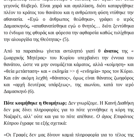
γεγονός θλιβερό. Είναι χαρά και αγαλλίαση, διότι καταργήθηκε
πλέον το κράτος του θανάτου και η ανθρώπινη φύση ντύθηκε την
αθανασία. «Εγώ ο άνθρωπος θεώθηκα», γράφει ο ιερός
Δαμασκηνός
,
«απαθανατίσθηκα εγώ ο θνητός… διότι ξεντύθηκα
το ένδυμα της φθοράς και φόρεσα την αφθαρσία καθώς τυλίχθηκα
την αλουργίδα της Θεότητας» (5).
Από τα παραπάνω γίνεται αντιληπτό γιατί θ
άνατος
της «
ζωαρχικής Μητέρας» του Κυρίου υπερβαίνει την έννοια του
θανάτου, ώστε να μην ονομάζεται κάματος, αλλά «κοίμηση» και
«θεία μετάσταση» και « εκδημία >>
ή
«ενδημία» προς τον Κύριο.
Και εάν ακόμη λεχθή «θάνατος», όμως είναι θάνατος ζωηφόρος
και «αρχή δευτέρας υπάρξεως», της αιωνίου, κατά τον ιερό
Δαμασκηνό (6).
Πότε κοιμήθηκε η Θεομήτωρ;
Δεν γνωρίζομε. Η Καινή Διαθήκη
δεν μας δίνει πληροφορίες για το πότε γεννήθηκε η κόρη της
Ναζαρέτ, αλλ’ ούτε και για το πότε απέθανε.
Ο άγιος Επιφάνιος
Κύπρου
έγραφε τα εξής σχετικά:
«Οι Γραφές δεν μας δίνουν καμιά πληροφορία για το τέλος της