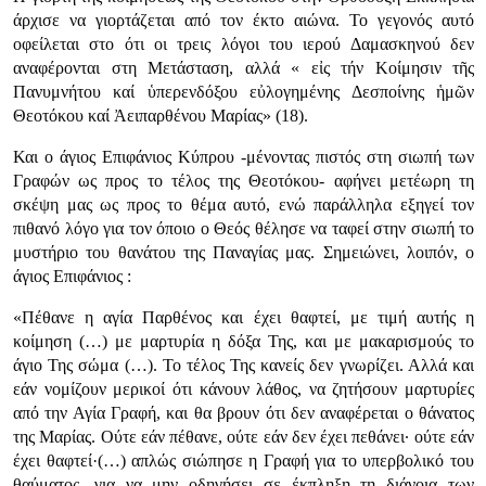
άρχισε να γιορτάζεται από τον έκτο αιώνα. Το γεγονός αυτό
οφείλεται στο ότι οι τρεις λόγοι του ιερού Δαμασκηνού δεν
αναφέρονται στη Μετάσταση, αλλά « εἰς τήν Κοίμησιν τῆς
Πανυμνήτου καί ὑπερενδόξου εὐλογημένης Δεσποίνης ἡμῶν
Θεοτόκου καί Ἀειπαρθένου Μαρίας» (18).
Και ο άγιος Επιφάνιος Κύπρου -μένοντας πιστός στη σιωπή των
Γραφών ως προς το τέλος της Θεοτόκου- αφήνει μετέωρη τη
σκέψη μας ως προς το θέμα αυτό, ενώ παράλληλα εξηγεί τον
πιθανό λόγο για τον όποιο ο Θεός θέλησε να ταφεί στην σιωπή το
μυστήριο του θανάτου της Παναγίας μας. Σημειώνει, λοιπόν, ο
άγιος Επιφάνιος :
«Πέθανε η αγία Παρθένος και έχει θαφτεί, με τιμή αυτής η
κοίμηση (…) με μαρτυρία η δόξα Της, και με μακαρισμούς το
άγιο Της σώμα (…). Το τέλος Της κανείς δεν γνωρίζει. Αλλά και
εάν νομίζουν μερικοί ότι κάνουν λάθος, να ζητήσουν μαρτυρίες
από την Αγία Γραφή, και θα βρουν ότι δεν αναφέρεται ο θάνατος
της Μαρίας. Ούτε εάν πέθανε, ούτε εάν δεν έχει πεθάνει· ούτε εάν
έχει θαφτεί·(…) απλώς σιώπησε η Γραφή για το υπερβολικό του
θαύματος, για να μην οδηγήσει σε έκπληξη τη διάνοια των