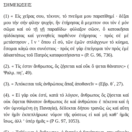
ΣΗΜΕΙΩΣΕΙΣ
(1) « Εἰς χεῖρας σου, τέκνον, τό πνεῦμα μου παρατίθημί · δέξαι
μου τήν σήν φίλην ψυχήν, ἥν ἐτήρησας ἄ μεμπτον σοι τόν ἐ μόν
σῶμα καί οὐ τῇ γῇ παραδίδω· φύλαξον σῶον, ὅ κατοικῆσαι
ηὐδόκησας καί γεννηθείς παρθένον ἐτήρησας · πρός σέ μέ
μετάστησον , ἵ ν ‘ ὅπου εἶ σύ, τῶν ἐμῶν σπλάγχνων τό κύημα,
ἔσομαι κἀγώ σοι συνέστιος · πρός σέ γάρ ἐπείγομαι τόν πρός ἐμέ
ἀδιαστάτως τοῦ Πατρός καταφοιτήσαντα » (Ρ. G. 96, 736).
(2). « Τίς ἐστιν ἄνθρωπος, ὅς ζήσεται καί οὔκ ὄ ψεται θάνατον;» (
Ψαλμ. πη’, 49).
(3). « Ἀπόκειται τοῖς ἀνθρώποις ἅπαξ ἀποθανεῖν » (Εβρ. θ΄, 27).
(4). « Εἰ γάρ οὐκ ἐστί, κατά τό λόγιον, ἄνθρωπος ὅς ζήσεται καί
οὐκ ὄψεται θάνατον ἄνθρωπος δε καί ἀνθρώπου ἐ πέκεινα καί ἡ
νῦν ὑμνούμένη (η Παναγία), δέδεκται δήπου τρανῶς ὡς καί αὕτη
τόν ἡμῖν ἐκπεπλήρωκε νόμον τῆς φύσεως εἰ καί μή καθ’ ἡμᾶς
ἴσως, ἀλλ ‘ ὑπέρ ἡμᾶς » (Ρ G. 97, 1053).