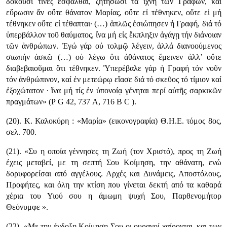
δοκοῦσί τίνες ἐσφάλθαι, ζητήσωσι τά ἴχνη τῶν Γραφῶν, καί
εὕρωσιν ἄν οὔτε θάνατον Μαρίας, οὔτε εἰ τέθνηκεν, οὔτε εἰ μή
τέθνηκεν οὔτε εἰ τέθαπται· (…) ἁπλῶς ἐσιώπησεν ἡ Γραφή, διά τό
ὑπερβάλλον τοῦ θαύματος, ἵνα μή εἰς ἔκπληξιν ἀγάγῃ τήν διάνοιαν
τῶν ἀνθρώπων. Ἐγώ γάρ οὐ τολμῷ λέγειν, ἀλλά διανοούμενος
σιωπήν ἀσκῶ (…) οὐ λέγω ὅτι ἀθάνατος ἔμεινεν ἀλλ’ οὔτε
διαβεβαιοῦμαι ὅτι τέθνηκεν. Ὑπερέβαλε γάρ ἡ Γραφή τόν νοῦν
τόν ἀνθρώπινον, καί ἐν μετεώρῳ εἴασε διά τό σκεῦος τό τίμιον καί
ἐξοχώτατον · ἵνα μή τίς ἐν ὑπονοίᾳ γένηται περί αὐτῆς σαρκικῶν
πραγμάτων» (Ρ G 42, 737 Α, 716 Β C ).
(20). Κ. Καλοκύρη : «Μαρία» (εικονογραφία) Θ.Η.Ε. τόμος 8ος,
σελ. 700.
(21). «Συ η οποία γέννησες τη Ζωή (τον Χριστό), προς τη Ζωή
έχεις μεταβεί, με τη σεπτή Σου Κοίμηση, την αθάνατη, ενώ
δορυφορείσαι από αγγέλους. Αρχές και Δυνάμεις, Αποστόλους,
Προφήτες, και όλη την κτίση που γίνεται δεκτή από τα καθαρά
χέρια του Υιού σου η άμωμη ψυχή Σου, Παρθενομήτορ
Θεόνυμφε ».
(22). «Με την ένδοξη Κοίμηση Σου οι ουρανοί χαίρονται, και των