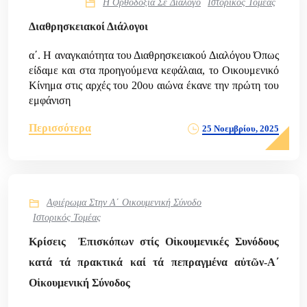
Η Ορθοδοξία Σε Διάλογο
Ιστορικός Τομέας
Διαθρησκειακοί Διάλογοι
α΄. Η αναγκαιότητα του Διαθρησκειακού Διαλόγου Όπως
είδαμε και στα προηγούμενα κεφάλαια, το Οικουμενικό
Κίνημα στις αρχές του 20ου αιώνα έκανε την πρώτη του
εμφάνιση
Περισσότερα
25 Νοεμβρίου, 2025
Αφιέρωμα Στην Α΄ Οικουμενική Σύνοδο
Ιστορικός Τομέας
Κρίσεις Ἐπισκόπων στίς Οἰκουμενικές Συνόδους
κατά τά πρακτικά καί τά πεπραγμένα αὐτῶν-Α΄
Οἰκουμενική Σύνοδος