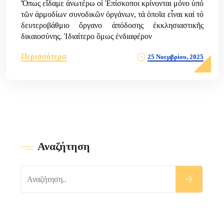
Ὅπως εἴδαμε ἀνωτέρω οἱ Ἐπίσκοποι κρίνονται μόνο ὑπό
τῶν ἁρμοδίων συνοδικῶν ὀργάνων, τά ὁποῖα εἶναι καί τό
δευτεροβάθμιο ὄργανο ἀπόδοσης ἐκκλησιαστικῆς
δικαιοσύνης. Ἰδιαίτερο ὅμως ἐνδιαφέρον
Περισσότερα
25 Νοεμβρίου, 2025
Αναζήτηση