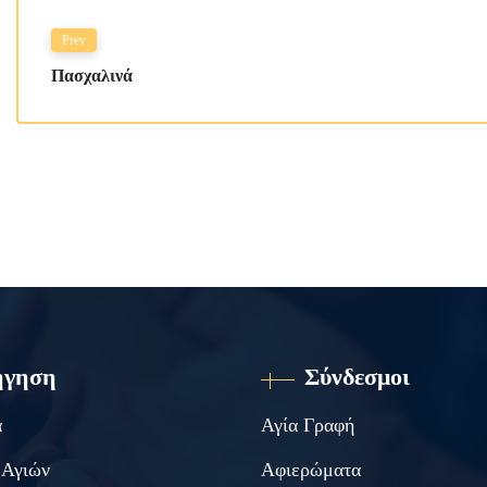
Prev
Πασχαλινά
ήγηση
Σύνδεσμοι
α
Αγία Γραφή
 Αγιών
Αφιερώματα