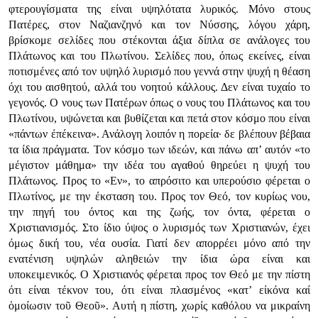
φτερουγίσματα της είναι υψηλότατα λυρικός. Μόνο στους
Πατέρες, στον Ναζιανζηνό και τον Νύσσης, λόγου χάρη,
βρίσκομε σελίδες που στέκονται άξια δίπλα σε ανάλογες του
Πλάτωνος και του Πλωτίνου. Σελίδες που, όπως εκείνες, είναι
ποτισμένες από τον υψηλό λυρισμό που γεννά στην ψυχή η θέαση
όχι του αισθητού, αλλά του νοητού κάλλους. Δεν είναι τυχαίο το
γεγονός. Ο νους των Πατέρων όπως ο νους του Πλάτωνος και του
Πλωτίνου, υψώνεται και βυθίζεται και πετά στον κόσμο που είναι
«πάντων ἐπέκεινα». Ανάλογη λοιπόν η πορεία· δε βλέπουν βέβαια
τα ίδια πράγματα. Τον κόσμο των ιδεών, και πάνω απ’ αυτόν «το
μέγιστον μάθημα» την ιδέα του αγαθού θηρεύει η ψυχή του
Πλάτωνος. Προς το «Εν», το απρόσιτο και υπερούσιο φέρεται ο
Πλωτίνος, με την έκσταση του. Προς τον Θεό, τον κυρίως νου,
την πηγή του όντος και της ζωής, τον όντα, φέρεται ο
Χριστιανισμός. Στο ίδιο ύψος ο λυρισμός των Χριστιανών, έχει
όμως δική του, νέα ουσία. Γιατί δεν απορρέει μόνο από την
ενατένιση υψηλών αληθειών την ίδια ώρα είναι και
υποκειμενικός. Ο Χριστιανός φέρεται προς τον Θεό με την πίστη
ότι είναι τέκνον του, ότι είναι πλασμένος «κατ’ εἰκόνα καί
ὁμοίωσιν τοῦ Θεοῦ». Αυτή η πίστη, χωρίς καθόλου να μικραίνη