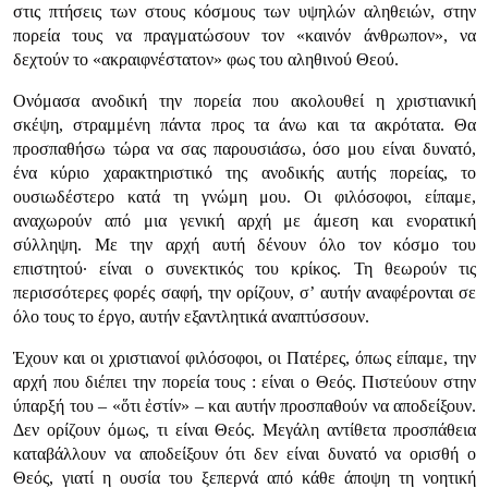
στις πτήσεις των στους κόσμους των υψηλών αληθειών, στην
πορεία τους να πραγματώσουν τον «καινόν άνθρωπον», να
δεχτούν το «ακραιφνέστατον» φως του αληθινού Θεού.
Ονόμασα ανοδική την πορεία που ακολουθεί η χριστιανική
σκέψη, στραμμένη πάντα προς τα άνω και τα ακρότατα. Θα
προσπαθήσω τώρα να σας παρουσιάσω, όσο μου είναι δυνατό,
ένα κύριο χαρακτηριστικό της ανοδικής αυτής πορείας, το
ουσιωδέστερο κατά τη γνώμη μου. Οι φιλόσοφοι, είπαμε,
αναχωρούν από μια γενική αρχή με άμεση και ενορατική
σύλληψη. Με την αρχή αυτή δένουν όλο τον κόσμο του
επιστητού· είναι ο συνεκτικός του κρίκος. Τη θεωρούν τις
περισσότερες φορές σαφή, την ορίζουν, σ’ αυτήν αναφέρονται σε
όλο τους το έργο, αυτήν εξαντλητικά αναπτύσσουν.
Έχουν και οι χριστιανοί φιλόσοφοι, οι Πατέρες, όπως είπαμε, την
αρχή που διέπει την πορεία τους : είναι ο Θεός. Πιστεύουν στην
ύπαρξή του – «ὅτι ἐστίν» – και αυτήν προσπαθούν να αποδείξουν.
Δεν ορίζουν όμως, τι είναι Θεός. Μεγάλη αντίθετα προσπάθεια
καταβάλλουν να αποδείξουν ότι δεν είναι δυνατό να ορισθή ο
Θεός, γιατί η ουσία του ξεπερνά από κάθε άποψη τη νοητική