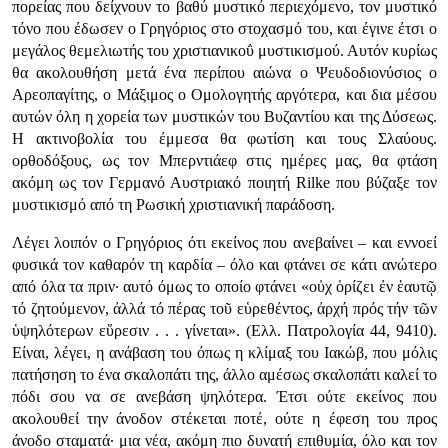
πορείας που δείχνουν το βαθύ μυστικό περιεχόμενο, τον μυστικό
τόνο που έδωσεν ο Γρηγόριος στο στοχασμό του, και έγινε έτσι ο
μεγάλος θεμελιωτής του χριστιανικοΰ μυστικισμού. Αυτόν κυρίως
θα ακολουθήση μετά ένα περίπου αιώνα ο Ψευδοδιονύσιος ο
Αρεοπαγίτης, ο Μάξιμος ο Ομολογητής αργότερα, και δια μέσου
αυτών όλη η χορεία των μυστικών του Βυζαντίου και της Δύσεως.
Η ακτινοβολία του έμμεσα θα φωτίση και τους Σλαύους.
ορθοδόξους, ως τον Μπερντιάεφ στις ημέρες μας, θα φτάση
ακόμη ως τον Γερμανό Αυστριακό ποιητή Rilke που βύζαξε τον
μυστικισμό από τη Ρωσική χριστιανική παράδοση.
Λέγει λοιπόν ο Γρηγόριος ότι εκείνος που ανεβαίνει – και εννοεί
φυσικά τον καθαρόν τη καρδία – όλο και φτάνει σε κάτι ανώτερο
από όλα τα πριν· αυτό όμως το οποίο φτάνει «οὐχ ὁρίζει ἐν ἑαυτῷ
τό ζητούμενον, ἀλλά τό πέρας τοῦ εὑρεθέντος, ἀρχή πρός τήν τῶν
ὑψηλότερων εὕρεσιν . . . γίνεται». (Ελλ. Πατρολογία 44, 9410).
Είναι, λέγει, η ανάβαση του όπως η κλίμαξ του Ιακώβ, που μόλις
πατήσηση το ένα σκαλοπάτι της, άλλο αμέσως σκαλοπάτι καλεί το
πόδι σου να σε ανεβάση ψηλότερα. Έτσι ούτε εκείνος που
ακολουθεί την άνοδον στέκεται ποτέ, ούτε η έφεση του προς
άνοδο σταματά· μια νέα, ακόμη πιο δυνατή επιθυμία, όλο και τον