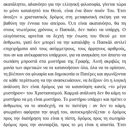
ακατάληπτο, αδιανόητο για την ελληνική φιλοσοφία, γίνεται τώρα
το μόνο καταληπτό του Θεού, είναι ένα ίδιον ποιόν Του. Έτσι
άνοιξεν ο χριστιανικός δρόμος στη μεταφυσική σκέψη για να
βαθύνη την έννοια του απείρου. Ό,τι είναι ακατανόητο, θα πη
στους νεωτέρους χρόνους ο Πασκάλ, δεν παύει να υπάρχη. Ο
ολιγόπιστος αρνείται να δεχτή την ένωση του Θεού με τον
άνθρωπο, γιατί δεν μπορεί να την καταλάβη· ο Πασκάλ αντλεί
επιχειρήματα από τους ασύμμετρους, τους άρρητους αριθμούς,
που αν και ανέκφραστοι υπάρχουν, για να αναγκάση τον άπιστο να
σωπάση μπροστά στα μυστήρια της Γραφής. Αυτή ακριβώς τη
μανία των αιρετικών να τα κατανοήσουν όλα, όλα να τα ορίσουν,
τη βλέπουν σα φλυαρία και δημοκοπία οι Πατέρες και αγωνίζονται
σε κάθε περίπτωση να την ανασκευάσουν, να δείξουν ότι η λογική
ανάλυση δεν είναι δρόμος για να κατανόηση κανείς «το μέγα
μυστήριον» του Χριστιανισμού. Καμμιά ανάλυση δεν θα κάμη το
μυστήριο να μη είναι μυστήριο. Το μυστήριο υπάρχει και πρέπει ο
άνθρωπος να το αποδεχτή, να το πιστέψη : αν δεν το κάμη,
φτωχαίνει αφόρητα την ψυχή του, αυτοεκμηδενίζεται· ο δρόμος
προς την διατήρηση του είναι η πίστη, δρόμος προς τη σωτηρία·
δρόμος προς την ανυπαρξία, προς το μη είναι η απιστία. Έτσι