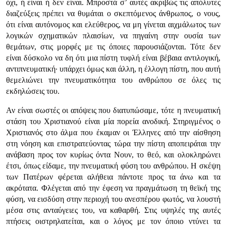
όχι, ή είναι ή δεν είναι. Μπροστά σ’ αυτές ακριβώς τις απόλυτες
διαζεύξεις πρέπει να θυμάται ο σκεπτόμενος άνθρωπος, ο νους,
ότι είναι αυτόνομος και ελεύθερος, να μη γίνεται αιχμάλωτος των
λογικών σχηματικών πλαισίων, να πηγαίνη στην ουσία των
θεμάτων, στις μορφές με τις όποιες παρουσιάζονται. Τότε δεν
είναι δύσκολο να δη ότι μια πίστη τυφλή είναι βέβαια αντιλογική,
αντιπνευματική· υπάρχει όμως και άλλη, η έλλογη πίστη, που αυτή
θεμελιώνει την πνευματικότητα του ανθρώπου σε όλες τις
εκδηλώσεις του.
Αν είναι σωστές οι απόψεις που διατυπώσαμε, τότε η πνευματική
στάση του Χριστιανού είναι μία πορεία ανοδική. Στηριγμένος ο
Χριστιανός στο άλμα που έκαμαν οι Έλληνες από την αίσθηση
στη νόηση και επιστρατεύοντας τώρα την πίστη αποπειράται την
ανάβαση προς τον κυρίως όντα Νουν, το θεό, και ολοκληρώνει
έτσι, όπως είδαμε, την πνευματική φύση του ανθρώπου. Η σκέψη
των Πατέρων φέρεται αλήθεια πάντοτε προς τα άνω και τα
ακρότατα. Φλέγεται από την έφεση να πραγμάτωση τη θεϊκή της
φύση, να εισδύση στην περιοχή του ανεσπέρου φωτός, να λουστή
μέσα στις ανταύγειες του, να καθαρθή. Στις υψηλές της αυτές
πτήσεις οιστρηλατείται, και ο λόγος με τον όποιο ντύνει τα