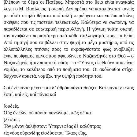
βλέπουν το θέμα οι Πατέρες. Μπροστά στο θειο είναι αναγκαία
λέγει ο Μ. Βασίλειος η σιωπή. Δεν πρέπει να καταπιάνεται κανείς
με τόσο υψηλά θέματα από απλή περιέργεια και να διαπιστώνη
σκέψεις που τις πιστεύει τελειωτικές. Καλύτερα να σωπαίνη, να
παραδίδεται σε εσωτερική περισυλλογή. Η γόνιμη τούτη σιωπή,
τον ανυψώνει περισσότερο από κάθε συλλογισμό, προς τα θεία.
Από τη σιγή που επιβάλλει στην ψυχή το μέγα μυστήριο, από τις
αλλεπάλληλες πτήσεις προς το ακραιφνέστατο φως αναβλύζει
ένας περίφημος ύμνος που αφιερώνει ο Ναζιανζηνός στο Θεό – ο
Ναζιανζηνός ήταν ποιητική φύση – ο «Ὕμνος εἰς Θεόν» που είναι
νομίζω, το καλύτερο από τα ποιήματα του. Οι ακόλουθοι στίχοι
δείχνουν αρκετά, νομίζω, την υψηλή ποιότητα του.
Σοί ἑνί πάντα μένει· σοι δ’ ἀθρόα πάντα θοάζει. Καί πάντων τέλος
ἐσσί, καί εἰς, καί πάντα καί
[ουδείς.
Οὐχ ἕν ἐών, οὐ πάντα· πανώνυμε, πῶς σέ κα
[λέσσω,
Τόν μόνον ἀκλήιστον; Ὑπερνεφέας δέ καλύπτρας
τίς νόος οὐρανίδης εἰσδύσεται; Ἵλαος εἴης,