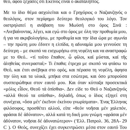
θεό, αφού ξέχασες ότι Εκείνος είναι ο ακατάληπτος.
Με το ίδιο θέμα ασχολείται και ο Γρηγόριος ο Ναζιανζηνός ο
θεολόγος, στον περίφημο δεύτερο θεολογικό του λόγο. Τον
οιστρηλατεί η ανάβαση του Μωϋσή στο όρος Σινά :
«Ανεβαίνοντας, λέγει, και εγώ στο όρος με όλη την προθυμία μου,
ή για να ακριβολογήσω, με προθυμία και την ίδια ώρα με αγωνία
– την πρώτη μου έδινεν η ελπίδα, η αδυναμία μου γεννούσε τη
δεύτερη – με σκοπό να εισχωρήσω στη νεφέλη και να αναστραφώ
με το Θεό.. «τί τοῦτο ἔπαθον, ὦ φίλοι, καί μύσται, καί τῆς
ἀληθείας συνερασταί;» Τι έπαθα; έτρεχα με σκοπό να φτάσω το
Θεό, και έτσι ανέβηκα στο ορός, και πέρασα τη νεφέλη, άφησα
την ύλη και τα υλικά, μπήκα στα εσώτερα, και όσο μπορούσα
συσπειρώθηκα στον εαυτό μου. Και όταν κύτταξα προσεκτικά
«μόλις εἶδον, Θεοῦ τά ὀπίσθια». Δεν είδε το Θεό ο Ναζιανζηνός
«αλλά Θεού τα οπίσθια», δηλαδή, όπως ο ίδιος εξηγεί στη
συνέχεια, «ὅσα μέτ’ ἐκεῖνον ἐκείνου γνωρίσματα». Ένας Έλληνας
φιλόσοφος, προσθέτει αλλού, είπε «θεόν νοῆσαι μέν χαλεπόν,
φράσαι δέ ἀδύνατον», αλλά κατά τη δική μου γνώμη «φράσαι μέν
ἀδύνατον, νοῆσαι δέ ἀδυνατώτερον» (‘Ελλ. Πατρολ. 36, 28Α- 29
C ). Ο Θεός, συνεχίζει έχει συγκεντρώσει μέσα στον εαυτό Του