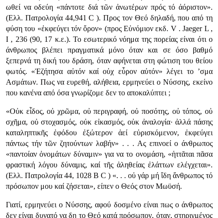
ωθεί να οδεύη «πάντοτε διά τῶν ἀνωτέρων πρός τό ἀόριστον».
(Ελλ. Πατρολογία 44,941 C ). Προς τον Θεό δηλαδή, που από τη
φύση του «ἐκφεύγει τόν ὅρον» (προς Εὐνόμιον εκδ. V . Jaeger L ,
I , 236 (90, 17 κ.ε.). Το εσωτερικό νόημα της πορείας είναι ότι ο
άνθρωπος βλέπει πραγματικά μόνο όταν και σε όσο βαθμό
ξεπερνά τη δική του δράση, όταν αφήνεται στη φώτιση του θείου
φωτός. «Ἐζήτησα αὐτόν καί οὐχ εὗρον αὐτόν» λέγει το ’σμα
Ασμάτων. Πως να ευρεθή, αλήθεια, ερμηνεύει ο Νύσσης, εκείνο
που κανένα από όσα γνωρίζομε δεν το αποκαλύπτει ;
«Οὐκ εἶδος, οὐ χρῶμα, οὐ περιγραφή, οὐ ποσότης, οὐ τόπος, οὐ
σχῆμα, οὐ στοχασμός, οὐκ εἰκασμός, οὐκ ἀναλογία· ἀλλά πάσης
καταληπτικῆς ἐφόδου ἐξώτερον ἀεί εὑρισκόμενον, ἐκφεύγει
πάντως τήν τῶν ζητούντων λαβήν» . . . Ας επινοεί ο άνθρωπος
«παντοίαν ὀνομάτων δύναμιν» για να το ονομάση, «ἡττᾶται πᾶσα
φραστική λόγου δύναμις, καί τῆς ἀληθείας ἐλάττων ελέγχεται».
(Ελλ. Πατρολογία 44, 1028 Β C ) «. . . οὐ γάρ μή ἴδη ἄνθρωπος τό
πρόσωπον μου καί ζήσεται», είπεν ο Θεός στον Μωϋσή.
Γιατί, ερμηνεύει ο Νύσσης, αφού δοσμένο είναι πως ο άνθρωπος
δεν είναι δυνατό να δη το Θεό κατά πρόσωπον, όταν, στηριγμένος