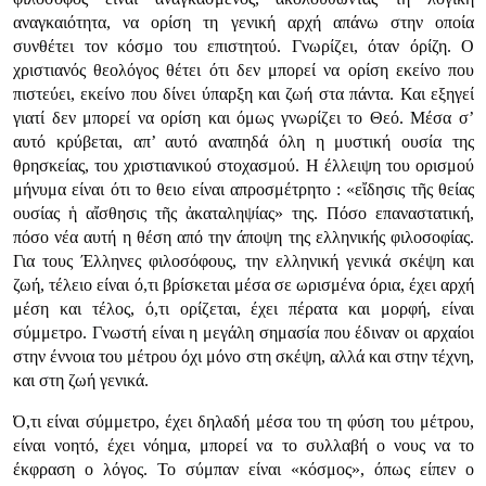
αναγκαιότητα, να ορίση τη γενική αρχή απάνω στην οποία
συνθέτει τον κόσμο του επιστητού. Γνωρίζει, όταν όρίζη. Ο
χριστιανός θεολόγος θέτει ότι δεν μπορεί να ορίση εκείνο που
πιστεύει, εκείνο που δίνει ύπαρξη και ζωή στα πάντα. Και εξηγεί
γιατί δεν μπορεί να ορίση και όμως γνωρίζει το Θεό. Μέσα σ’
αυτό κρύβεται, απ’ αυτό αναπηδά όλη η μυστική ουσία της
θρησκείας, του χριστιανικού στοχασμού. Η έλλειψη του ορισμού
μήνυμα είναι ότι το θειο είναι απροσμέτρητο : «εἴδησις τῆς θείας
ουσίας ἡ αἴσθησις τῆς ἀκαταληψίας» της. Πόσο επαναστατική,
πόσο νέα αυτή η θέση από την άποψη της ελληνικής φιλοσοφίας.
Για τους Έλληνες φιλοσόφους, την ελληνική γενικά σκέψη και
ζωή, τέλειο είναι ό,τι βρίσκεται μέσα σε ωρισμένα όρια, έχει αρχή
μέση και τέλος, ό,τι ορίζεται, έχει πέρατα και μορφή, είναι
σύμμετρο. Γνωστή είναι η μεγάλη σημασία που έδιναν οι αρχαίοι
στην έννοια του μέτρου όχι μόνο στη σκέψη, αλλά και στην τέχνη,
και στη ζωή γενικά.
Ό,τι είναι σύμμετρο, έχει δηλαδή μέσα του τη φύση του μέτρου,
είναι νοητό, έχει νόημα, μπορεί να το συλλαβή ο νους να το
έκφραση ο λόγος. Το σύμπαν είναι «κόσμος», όπως είπεν ο