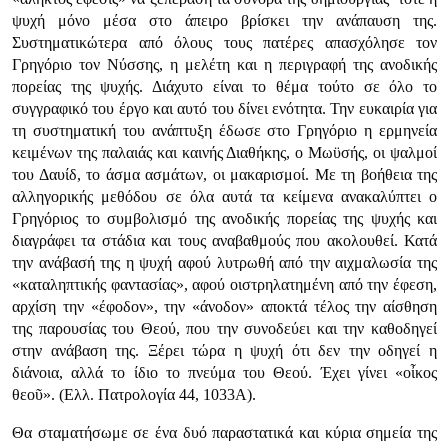
ψυχή μόνο μέσα στο άπειρο βρίσκει την ανάπαυση της.
Συστηματικώτερα από όλους τους πατέρες απασχόλησε τον
Γρηγόριο τον Νύσσης, η μελέτη και η περιγραφή της ανοδικής
πορείας της ψυχής. Διάχυτο είναι το θέμα τούτο σε όλο το
συγγραφικό του έργο και αυτό του δίνει ενότητα. Την ευκαιρία για
τη συστηματική του ανάπτυξη έδωσε στο Γρηγόριο η ερμηνεία
κειμένων της παλαιάς και καινής Διαθήκης, ο Μωϋσής, οι ψαλμοί
του Δαυίδ, το άσμα ασμάτων, οι μακαρισμοί. Με τη βοήθεια της
αλληγορικής μεθόδου σε όλα αυτά τα κείμενα ανακαλύπτει ο
Γρηγόριος το συμβολισμό της ανοδικής πορείας της ψυχής και
διαγράφει τα στάδια και τους αναβαθμούς που ακολουθεί. Κατά
την ανάβασή της η ψυχή αφού λυτρωθή από την αιχμαλωσία της
«καταληπτικής φαντασίας», αφού οιστρηλατημένη από την έφεση,
αρχίση την «έφοδον», την «άνοδον» αποκτά τέλος την αίσθηση
της παρουσίας του Θεού, που την συνοδεύει και την καθοδηγεί
στην ανάβαση της. Ξέρει τώρα η ψυχή ότι δεν την οδηγεί η
διάνοια, αλλά το ίδιο το πνεύμα του Θεού. Έχει γίνει «οἶκος
θεοῦ». (Ελλ. Πατρολογία 44, 1033Α).
Θα σταματήσωμε σε ένα δυό παραστατικά και κύρια σημεία της