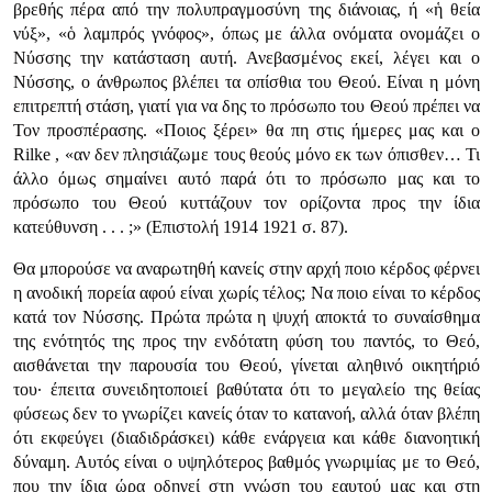
βρεθής πέρα από την πολυπραγμοσύνη της διάνοιας, ή «ἡ θεία
νύξ», «ὁ λαμπρός γνόφος», όπως με άλλα ονόματα ονομάζει ο
Νύσσης την κατάσταση αυτή. Ανεβασμένος εκεί, λέγει και ο
Νύσσης, ο άνθρωπος βλέπει τα οπίσθια του Θεού. Είναι η μόνη
επιτρεπτή στάση, γιατί για να δης το πρόσωπο του Θεού πρέπει να
Τον προσπέρασης. «Ποιος ξέρει» θα πη στις ήμερες μας και ο
Rilke , «αν δεν πλησιάζωμε τους θεούς μόνο εκ των όπισθεν… Τι
άλλο όμως σημαίνει αυτό παρά ότι το πρόσωπο μας και το
πρόσωπο του Θεού κυττάζουν τον ορίζοντα προς την ίδια
κατεύθυνση . . . ;» (Επιστολή 1914 1921 σ. 87).
Θα μπορούσε να αναρωτηθή κανείς στην αρχή ποιο κέρδος φέρνει
η ανοδική πορεία αφού είναι χωρίς τέλος; Να ποιο είναι το κέρδος
κατά τον Νύσσης. Πρώτα πρώτα η ψυχή αποκτά το συναίσθημα
της ενότητός της προς την ενδότατη φύση του παντός, το Θεό,
αισθάνεται την παρουσία του Θεού, γίνεται αληθινό οικητήριό
του· έπειτα συνειδητοποιεί βαθύτατα ότι το μεγαλείο της θείας
φύσεως δεν το γνωρίζει κανείς όταν το κατανοή, αλλά όταν βλέπη
ότι εκφεύγει (διαδιδράσκει) κάθε ενάργεια και κάθε διανοητική
δύναμη. Αυτός είναι ο υψηλότερος βαθμός γνωριμίας με το Θεό,
που την ίδια ώρα οδηγεί στη γνώση του εαυτού μας και στη