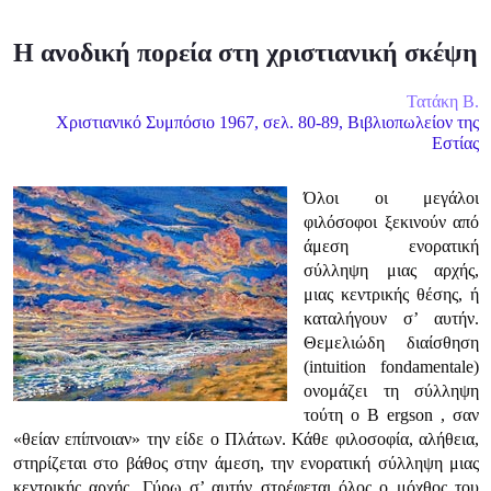
Η ανοδική πορεία στη χριστιανική σκέψη
Τατάκη Β.
Χριστιανικό Συμπόσιο 1967, σελ. 80-89, Βιβλιοπωλείον της
Εστίας
Όλοι οι μεγάλοι
φιλόσοφοι ξεκινούν από
άμεση ενορατική
σύλληψη μιας αρχής,
μιας κεντρικής θέσης, ή
καταλήγουν σ’ αυτήν.
Θεμελιώδη διαίσθηση
(intuition fondamentale)
ονομάζει τη σύλληψη
τούτη ο Β ergson , σαν
«θείαν επίπνοιαν» την είδε ο Πλάτων. Κάθε φιλοσοφία, αλήθεια,
στηρίζεται στο βάθος στην άμεση, την ενορατική σύλληψη μιας
κεντρικής αρχής. Γύρω σ’ αυτήν στρέφεται όλος ο μόχθος του