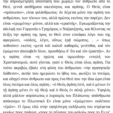
την απροσμέτρητη απόσταση που χωρίζει τον άνθρωπο από το
Θεό, γεννά αισθήματα οικειότητος και αγάπης. Ο Θεός είναι
«πρόσωπον», είναι φιλάνθρωπος· δε δέχεται μόνο την αγάπη του
ανθρώπου, των τέκνων του, αλλά πρώτος εκείνος την παρέχει. Δεν
είναι «ερωμένος» μόνον, αλλά και «εραστής». Εγκωμιάζοντας την
αδελφή του Γοργονία ο Γρηγόριος ο Ναζιανζηνός, και θέλοντας να
δείξη την αγάπη της προς το Θεό στον επιτάφιο λόγο που της
αφιερώνει, «οὐδείς, λέγει, οὕτως ἐρᾷ σώματος. . .» όπως
ποθούσεν εκείνη «μετά τοῦ καλοῦ καθαρῶς γενέσθαι, καί τόν
ἐρώμενον ἀπολαβεῖν ὅλον, προσθήσω δ’ ὅτι καί τόν ἐραστήν». Αν
η αγάπη είναι «η πρώτη και τιμιωτάτη» εντολή του
Χριστιανισμού, αυτό γίνεται, γιατί ο Θεός είναι όλος αγάπη. Για
τούτο ακριβώς έβαλε στη φύση του άνθρωπου «την αγαπητικήν
διάθεσιν», αυτήν που ημερώνει το ήθος του, φωτίζει το πνεύμα,
και οδηγεί στον άνθρωπο και προς ένα Θεό που την ίδια ώρα είναι
όλος πνεύμα και όλος αγάπη : «ὁ Θεός ἀγάπη ἐστί, καί ὁ μένων ἐν
τῇ ἀγάπῃ μένει ἐν τῷ Θεῷ καί ὁ Θεός ἐν αὐτῷ μένει». Υψηλός
αλλά μάλλον απρόσωπος ο λυρισμός του Πλάτωνος· απάνθρωπα
απόκοσμο το Πλωτινικό Εν είναι μόνο «ἐρώμενον» ουδέποτε
«ἐρῶν». Ο έρως εδώ στην υψηλότερη εκδήλωση του στρέφεται
κυρίως προς πράγμα, «προς το πέλαγος του καλού» προς το Εν γι’