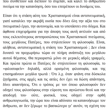
που συνθέτουν και διέπουν το σύμπαν, και καλεί το ανθρώπινο
πνεύμα να την κατανόηση, όσο του επιτρέπουν οι δυνάμεις του.
Είπαν ότι η στάση αύτη του Χριστιανισμού είναι αντιπνευματική,
γιατί καταλύει την ακριβή ουσία που δίνει όλη την αξία του στο
πνευματικό έργο, την αυτονομία, και το υποτάσσει στο δόγμα. Και
άφθονα επιχειρήματα για την άποψη τους αυτή αντλούν και από
τους εκλεκτότερους αντιπροσώπους του Χριστιανικού πνεύματος,
τους μεγάλους Πατέρες, που στηλιτεύουν τη φιλοσοφία. Είναι,
αλήθεια, αντιπνευματική η στάση του Χριστιανισμού ; Δεν είναι
δυνατό να προχωρήσω τώρα σε πλήρη ανάπτυξη του μεγάλου
αυτού θέματος. Θα περιοριστώ μόνο σε μερικές αδρές γραμμές.
Και πρώτα πρώτα οι Πατέρες δε στηλιτεύουν τη φιλοσοφία, το
«φιλοσοφείν» δηλαδή, αλλά ορισμένη φιλοσοφία, και της
επισημαίνουν μεγάλα τρωτά : Ότι λ.χ. όταν φτάνη στα δύσκολα
ζητήματα, στις αρχές και τις αιτίες δεν έχει να δώση απάντηση,
δίνει απαντήσεις. Ότι ο τρόπος με τον όποιο φιλοσοφούν δεν
οδηγεί τους φιλοσόφους στην εύρεση του αγνώστου θεού και την
αποδοχή του· ούτε, φυσικά, τους οδηγεί στην ορθή
ανθρωπογνωσία, την ώρα που είναι αδύνατο να κατανοήσωμε τον
άνθρωπο, αν δεν ξέρωμε το βασικώτερο γι’ αυτόν, τη σχέση του