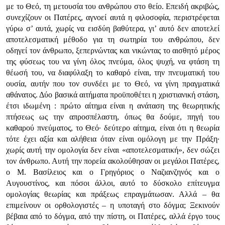
με το Θεό, τη μετουσία του ανθρώπου στο θείο. Επειδή ακριβώς,
συνεχίζουν οι Πατέρες, αγνοεί αυτά η φιλοσοφία, περιστρέφεται
γύρω σ’ αυτά, χωρίς να εισδύη βαθύτερα, γι’ αυτό δεν αποτελεί
αποτελεσματική μέθοδο για τη σωτηρία του ανθρώπου, δεν
οδηγεί τον άνθρωπο, ξεπερνώντας και νικώντας το αισθητό μέρος
της φύσεως του να γίνη όλος πνεύμα, όλος ψυχή, να φτάση τη
θέωσή του, να διαφύλαξη το καθαρό είναι, την πνευματική του
ουσία, αυτήν που τον συνδέει με το Θεό, να γίνη πραγματικά
αθάνατος. Δύο βασικά αιτήματα προϋποθέτει η χριστιανική στάση,
έτσι ιδωμένη : πρώτο αίτημα είναι η ανάταση της θεωρητικής
πτήσεως ως την απροσπέλαστη, όπως θα δούμε, πηγή του
καθαρού πνεύματος, το Θεό· δεύτερο αίτημα, είναι ότι η θεωρία
τότε έχει αξία και αλήθεια όταν είναι ομόλογη με την Πράξη·
χωρίς αυτή την ομολογία δεν είναι «αποτελεσματική», δεν σώζει
τον άνθρωπο. Αυτή την πορεία ακολούθησαν οι μεγάλοι Πατέρες,
ο Μ. Βασίλειος και ο Γρηγόριος ο Ναζιανζηνός και ο
Αυγουστίνος, και πόσοι άλλοι, αυτό το δύσκολο επίτευγμα
ομολογίας θεωρίας και πράξεως επραγμάτωσαν. Αλλά – θα
επιμείνουν οι ορθολογιστές – η υποταγή στο δόγμα; Ξεκινούν
βέβαια από το δόγμα, από την πίστη, οι Πατέρες, αλλά έργο τους