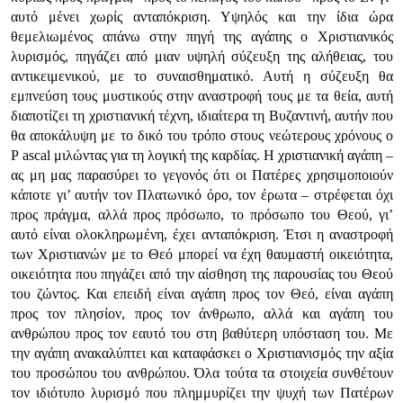
αυτό μένει χωρίς ανταπόκριση. Υψηλός και την ίδια ώρα
θεμελιωμένος απάνω στην πηγή της αγάπης ο Χριστιανικός
λυρισμός, πηγάζει από μιαν υψηλή σύζευξη της αλήθειας, του
αντικειμενικού, με το συναισθηματικό. Αυτή η σύζευξη θα
εμπνεύση τους μυστικούς στην αναστροφή τους με τα θεία, αυτή
διαποτίζει τη χριστιανική τέχνη, ιδιαίτερα τη Βυζαντινή, αυτήν που
θα αποκάλυψη με το δικό του τρόπο στους νεώτερους χρόνους ο
Ρ ascal μιλώντας για τη λογική της καρδίας. Η χριστιανική αγάπη –
ας μη μας παρασύρει το γεγονός ότι οι Πατέρες χρησιμοποιούν
κάποτε γι’ αυτήν τον Πλατωνικό όρο, τον έρωτα – στρέφεται όχι
προς πράγμα, αλλά προς πρόσωπο, το πρόσωπο του Θεού, γι’
αυτό είναι ολοκληρωμένη, έχει ανταπόκριση. Έτσι η αναστροφή
των Χριστιανών με το Θεό μπορεί να έχη θαυμαστή οικειότητα,
οικειότητα που πηγάζει από την αίσθηση της παρουσίας του Θεού
του ζώντος. Και επειδή είναι αγάπη προς τον Θεό, είναι αγάπη
προς τον πλησίον, προς τον άνθρωπο, αλλά και αγάπη του
ανθρώπου προς τον εαυτό του στη βαθύτερη υπόσταση του. Με
την αγάπη ανακαλύπτει και καταφάσκει ο Χριστιανισμός την αξία
του προσώπου του ανθρώπου. Όλα τούτα τα στοιχεία συνθέτουν
τον ιδιότυπο λυρισμό που πλημμυρίζει την ψυχή των Πατέρων