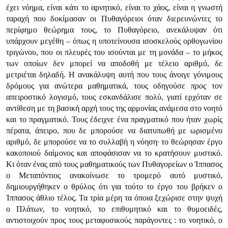
έχει νόημα, είναι κάτι το αρνητικό, είναι το χάος, είναι η γνωστή
ταραχή που δοκίμασαν οι Πυθαγόρειοι όταν διερευνώντες το
περίφημο θεώρημα τους, το Πυθαγόρειο, ανεκάλυψαν ότι
υπάρχουν μεγέθη – όπως η υποτείνουσα ισοσκελούς ορθογωνίου
τριγώνου, που οι πλευρές του ισούνται με τη μονάδα – το μήκος
των οποίων δεν μπορεί να αποδοθή με τέλειο αριθμό, δε
μετριέται δηλαδή. Η ανακάλυψη αυτή που τους άνοιγε γόνιμους
δρόμους για ανώτερα μαθηματικά, τους οδηγούσε
προς
τον
απειροστικό λογισμό, τους εσκανδάλισε πολύ, γιατί ερχόταν σε
αντίθεση με τη βασική αρχή τους της αρμονίας ανάμεσα στο νοητό
και το πραγματικό. Τους έδειχνε ένα πραγματικό που ήταν χωρίς
πέρατα, άπειρο, που δε μπορούσε να διατυπωθή με ωρισμένο
αριθμό, δε μπορούσε να το συλλαβή η νόηση· το θεώρησαν έργο
κακοποιού δαίμονος και αποφάσισαν να το κρατήσουν μυστικό.
Κι όταν ένας από τους μαθηματικούς των Πυθαγορείων ο Ίππασος
ο Μεταπόντιος ανακοίνωσε το τρομερό αυτό μυστικό,
δημιουργήθηκεν ο θρύλος ότι για τούτο το έργο του βρήκεν ο
Ίππασος άθλιο τέλος. Τα τρία μέρη τα όποια ξεχώρισε στην ψυχή
ο Πλάτων, το νοητικό, το επιθυμητικό και το θυμοειδές,
αντιστοιχούν προς τους μεταφυσικούς παράγοντες : το νοητικό, ο