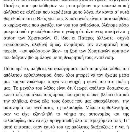
Πατέρες και προσπάθησαν να μετατρέψουν την αποκαλυπτική
αλήθεια σε αλήθεια που κερδίζεται με το λόγο. Αν κοντά σ’ αυτά
θυμηθούμε ότι ο Θεός για τους Χριστιανούς είναι η αυτοαλήθεια,
ο κυρίως νους που φωτίζει τον νου του ανθρώπου, βλέπομε πόσο
μακρυά από την αλήθεια είναι η γνώμη ότι άντιπνευματική είναι η
στάση των Χριστιανών. Οι ίδιοι οι Πατέρες άλλωστε, συχνά
«φιλοσοφία», αληθινή όμως, ονομάζουν την πνευματική τους
πορεία, «και φιλόσοφον βίον» τη ζωή των Χριστιανών ασκητών
που διάγουν βίο ομόλογο με τη θεωρητική τους ενατένιση.
Πόσο πρέπει, αλήθεια, να φυλαγόμαστε από το μεγάλο λάθος του
απόλυτου ορθολογισμού, όπου όλοι μπορεί να τον έχωμε μέσα
μας και να νοιώθωμε συχνά να αντηχή η φωνή του στη σκέψη
μας. Το μεγάλο του λάθος είναι ότι θεωρεί απόλυτα δοσμένους,
κλειστούς επομένως τους όρους που χρησιμοποιεί· βλέπει στατικά
την αλήθεια, όπως εδώ τους όρους που μας απασχόλησαν, την
αυτονομία του πνεύματος, τη φιλοσοφία. Μίλα ο ορθολογισμός
σαν να είχε εξαντληθή το νόημα της αυτονομίας και της
φιλοσοφίας, σαν να είχε πραγματωθή όλο το περιεχόμενο τους. Γι’
αυτό επιτρέπει στον εαυτό του τις απόλυτες διαζεύξεις : ή ναι ή