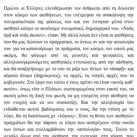
Πρώτοι οι Έλληνες ελευθέρωσαν τον άνθρωπο από τη δουλεία
στον κόσμο των αισθήσεων, του επέτρεψαν να ανακάλυψη την
πνευματικότητα της φύσεως του και τον έστησαν μέσα στον
αισθητό κόσμο ον αυτόνομα πνευματικό, δημιουργικό νου. «Νοῦς
ὁρᾷ καί νοῦς ἀκούει», είπαν. Με άλλα λόγια δεν είναι οι αισθήσεις
που θα μας δώσουν το πραγματικό, το όντως ον και την αιτιολογία
του· για να κατανοήσωμε τα πράγματα, τον κόσμο, τον εαυτό μας
ακόμη, θα φύγωμε από τις ρευστές και φευγαλέες και
αλληλοσυγκρουόμενες αισθητικές εντυπώσεις, από την αίσθηση,
και θα αναζητήσωμε με το νου τη ρίζα των όντων τα «ἀναφῇ» και
αόρατα άτομα (Δημόκριτος), τις αρχές, τις νοητές αρχές που τα
κυβερνούν. Στο έργο του τούτο ο νους πρέπει να είναι «αυτός καθ’
αυτόν», όπως είπε ο Πλάτων, συσπειρωμένος στον εαυτό του, να
ακούη μόνο τη δική του φωνή, να μη επιτρέπη στην αίσθηση να
τον ενοχλή και να τον συσκοτίζη. Και την αλληλουχία του
ενδιάθετου αυτού βαδίσματος του ο νους, θα την ντύση με το
λόγο, θα τη διατύπωση με «λόγους». Έτσι τη θέση των αισθητών
πραγμάτων θα την πάρουν οι λόγοι που ανατρέχουν στην ουσία
των όντων και συλλαμβάνουν την «αιτιολογία» τους. Τούτο το
μεγάλο άλμα από την αίσθηση, την εμπειρία, στη νόηση, που