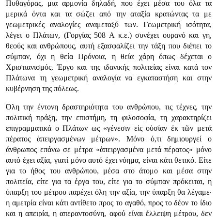
Πυθαγόρας, μια αρμονία δηλαδή, που έχει μέσα του όλα τα
μερικά όντα και τα σώζει από την αταξία κρατώντας τα με
γεωμετρικές αναλογίες αναμεταξύ των. Γεωμετρική ισότητα,
λέγει ο Πλάτων, (Γοργίας 508 Α κ.ε.) συνέχει ουρανό και γη,
θεούς και ανθρώπους, αυτή εξασφαλίζει την τάξη που διέπει το
σύμπαν, όχι η θεία Πρόνοια, η θεία χάρη όπως δέχεται ο
Χριστιανισμός. Έργο και της ιδανικής πολιτείας είναι κατά τον
Πλάτωνα τη γεωμετρική αναλογία να εγκαταστήση και στην
κυβέρνηση της πόλεως.
Όλη την έντονη δραστηριότητα του ανθρώπου, τις τέχνες, την
πολιτική πράξη, την επιστήμη, τη φιλοσοφία, τη χαρακτηρίζει
επιγραμματικά ο Πλάτων ως «γένεσιν εἰς οὐσίαν ἐκ τῶν μετά
πέρατος ἀπειργασμένων μέτρων». Μόνο ό,τι δημιουργεί ο
άνθρωπος επάνω σε μέτρα «ἀπειργασμένα μετά πέρατος» μόνο
αυτό έχει αξία, γιατί μόνο αυτό έχει νόημα, είναι κάτι θετικό. Είτε
για το ήθος του ανθρώπου, μέσα στο άτομο και μέσα στην
πολιτεία, είτε για τα έργα του, είτε για το σύμπαν πρόκειται, η
ύπαρξη του μέτρου παρέχει όλη την αξία, την ύπαρξη θα λέγαμε·
η αμετρία είναι κάτι αντίθετο προς το αγαθό, προς το δέον το ίδιο
και η απειρία, η απεραντοσύνη, αφού είναι έλλειψη μέτρου, δεν