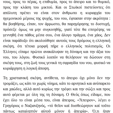
νους, προς το πέρας, η επιθυμία, προς το άπειρο και το θυμικό,
προς την κλάση του μικτού. Και οι Στωϊκοί πιστεύοντες ότι
απόλυτη πρέπει να είναι στον άνθρωπο η κυριαρχία του
ηγεμονικού μέρους της ψυχής, του νου, έφτασαν στην ακρότητα :
θα βοηθήσης, είπαν, τον άρρωστο, θα παρηγόρησης το δυστυχή,
πρόσεξε όμως να μην συγκινηθής, γιατί τότε θα επιτρέψης να
γεννηθή ένα πάθος μέσα σου, ένα άλογο πράγμα, ένα χάος. Δεν
είναι παράδοξο ότι ακολούθησε αυτούς τους δρόμους η ελληνική
σκέψη, ότι τέτοια μορφή πήρε ο ελληνικός πολιτισμός. Οι
Έλληνες είπαμε πρώτοι ανακάλυψαν τη δύναμη και την άξια του
νου, του λόγου. Φυσικό λοιπόν να θελήσουν να δώσουν στη
σκέψη τους, στη ζωή τους γενικά τη σφραγίδα του νου, φυσικό να
κυριάρχηση η λογική άποψη.
Τη χριστιανική σκέψη, αντίθετα, το άπειρο όχι μόνο δεν την
τρομάζει, ως κάτι το χωρίς νόημα, κάτι το αρνητικό και ανύπαρκτο
και χαώδες, αλλά αυτό κυρίως την τρέφει και την σώζει και προς
αυτό φέρεται με όλη της τη δύναμη. Ο Θεός όπως είδαμε, που
έχει όλο το είναι μέσα του, είναι άπειρος. «Ἄπειρον», λέγει ο
Γρηγόριος ο Ναζιανζηνός, «τό θεῖον καί δυσθεώρητον καί τοῦτο
πάντως καταληπτόν αὐτοῦ μόνον ἡ ἀπειρία». Ό,τι ήταν