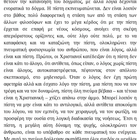
θέτουν την κατανόηση του δόγματος, με άλλα λόγια δέχονται
ενορατικά το δόγμα. Η πίστη εκπνευματώνεται. Δεν είναι λοιπόν
στο βάθος πολύ διαφορετική η στάση των από τη στάση των
άλλων φιλοσόφων και έχει το μέγα κέρδος ότι με την πίστη
έρχεται σε επαφή με νέους κόσμους, ανοίγει στη σκέψη
απεριόριστους ορίζοντες και, ούτε λίγο ούτε πολύ, με το να
καταφάσκη και να καταξιώνη την πίστη, ολοκληρώνει την
πνευματική φυσιογνωμία του ανθρώπου, που είναι λόγος, αλλά
είναι και πίστη. Πρώτοι, οι Χριστιανοί κατέδειξαν ότι η πίστη δεν
είναι κάτι το άλογο, ότι αντίθετα, όπως είπαν, ο λόγος χωρίς πίστη
είναι άλογος, αυτοκαταστρέφεται, πέφτοντας στον απόλυτο
σκεπτικισμό, στο μηδενισμό. Όταν ο λόγος δεν έχη πρώτη
αφετηρία αλλά και έσχατο λόγο την πίστη, μια πίστη που να τον
τρέφη και να τον δυναμώνη, πίστη όλη πνεύμα βέβαια – και τέτοια
είναι η Χριστιανική – χτίζει απάνω στην άμμο. Μπορεί λοιπόν η
πίστη να μην είναι κάτι το αντιλογικό, αλλά αντίθετα αποκούμπι
του λόγου, να τον εμπνέη, να τον χειραγωγή, να τον φωτίζη, να
προσφέρη την ουσία στη λογική διαδικασία της νοήσεως. Έτσι η
πίστη, η μεγάλη αύτη δύναμη της ψυχής, ολοκληρώνει τον
άνθρωπο, είναι το υπόβαθρο σε κάθε πνευματική του ενέργεια.
Με αυτό το πνεύμα δούλεψαν ακατάβλητα όλοι σχεδόν οι μεγάλοι