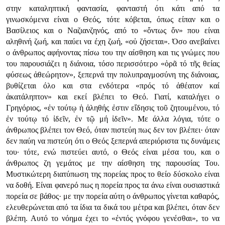
στην καταληπτική φαντασία, φανταστή ότι κάτι από τα
γινωσκόμενα είναι ο Θεός, τότε κόβεται, όπως είπαν και ο
Βασίλειος και ο Ναζιανζηνός, από το «ὄντως ὄν» που είναι
αληθινή ζωή, και παύει να έχη ζωή, «οὐ ζήσεται». Όσο ανεβαίνει
ο άνθρωπος αφήνοντας πίσω του την αίσθηση και τις γνώμες που
του παρουσιάζει η διάνοια, τόσο περισσότερο «ὁρᾶ τό τῆς θείας
φύσεως ἀθεώρητον», ξεπερνά την πολυπραγμοσύνη της διάνοιας,
βυθίζεται όλο και στα ενδότερα «πρός τό ἀθέατον καί
ἀκατάληπτον» και εκεί βλέπει το Θεό. Γιατί, καταλήγει ο
Γρηγόριος, «ἐν τούτῳ ἡ ἀληθής ἐστιν εἴδησις τοῦ ζητουμένου, τό
ἐν τούτῳ τό ἰδεῖν, ἐν τῷ μή ἰδεῖν». Με άλλα λόγια, τότε ο
άνθρωπος βλέπει τον Θεό, όταν πιστεύη πως δεν τον βλέπει· όταν
δεν παύη να πιστεύη ότι ο Θεός ξεπερνά απεριόριστα τις δυνάμεις
του· τότε, ενώ πιστεύει αυτό, ο Θεός είναι μέσα του, και ο
άνθρωπος ζη γεμάτος με την αίσθηση της παρουσίας Του.
Μυστικώτερη διατύπωση της πορείας προς το θείο δύσκολο είναι
να δοθή. Είναι φανερό πως η πορεία προς τα άνω είναι ουσιαστικά
πορεία σε βάθος· με την πορεία αύτη ο άνθρωπος γίνεται καθαρός,
ελευθερώνεται από τα ίδια τα δικά του μέτρα και βλέπει, όταν δεν
βλέπη. Αυτό το νόημα έχει το «ἐντός γνόφου γενέσθαι», το να