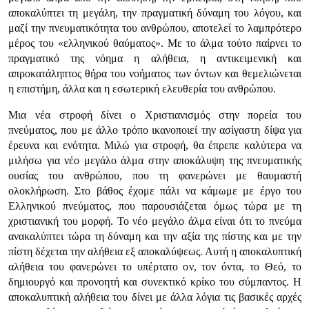
αποκαλύπτει τη μεγάλη, την πραγματική δύναμη του λόγου, και
μαζί την πνευματικότητα του ανθρώπου, αποτελεί το λαμπρότερο
μέρος του «ελληνικού θαύματος». Με το άλμα τούτο παίρνει το
πραγματικό της νόημα η αλήθεια, η αντικειμενική και
απροκατάληπτος θήρα του νοήματος των όντων και θεμελιώνεται
η επιστήμη, άλλα και η εσωτερική ελευθερία του ανθρώπου.
Μια νέα στροφή δίνει ο Χριστιανισμός στην πορεία του
πνεύματος, που με άλλο τρόπο ικανοποιεί την ασίγαστη δίψα για
έρευνα και ενότητα. Μιλώ για στροφή, θα έπρεπε καλύτερα να
μιλήσω για νέο μεγάλο άλμα στην αποκάλυψη της πνευματικής
ουσίας του ανθρώπου, που τη φανερώνει με θαυμαστή
ολοκλήρωση. Στο βάθος έχομε πάλι να κάμωμε με έργο του
Ελληνικού πνεύματος, που παρουσιάζεται όμως τώρα με τη
χριστιανική του μορφή. Το νέο μεγάλο άλμα είναι ότι το πνεύμα
ανακαλύπτει τώρα τη δύναμη και την αξία της πίστης και με την
πίστη δέχεται την αλήθεια εξ αποκαλύψεως. Αυτή η αποκαλυπτική
αλήθεια του φανερώνει το υπέρτατο ον, τον όντα, το Θεό, το
δημιουργό και προνοητή και συνεκτικό κρίκο του σύμπαντος. Η
αποκαλυπτική αλήθεια του δίνει με άλλα λόγια τις βασικές αρχές