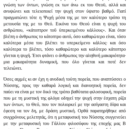
γνώση των όντων, γνώση εκ των άνω εκ του Θεοϋ, αλλά και
ανυψώνει και τελειοποιεί την ψυχή στον ύψιστο βαθμό. Γιατί
πραγματώνει τότε η Ψυχή μέσα της με τον καλύτερο τρόπο τη
μετουσία της με το Θεό. Εικόνα του Θεού είναι η ψυχή του
ανθρώπου, «κάτοπτρον τοῦ ὑπερκειμένου κάλλους». Και όταν
βλέπη ο άνθρωπος το κάτοπτρο αυτό, όσο καθαρώτερο είναι, τόσο
καλύτερα μέσα του βλέπει το υπερκείμενο κάλλος· και όσο
καλύτερα το βλέπει, τόσο καθαρώτερο και καλύτερο κάτοπτρο
γίνεται η ψυχή. Έτσι φτάνει ο άνθρωπος την αληθινή μακαριότητα·
μια μακαριότητα δυναμική, που όλο γίνεται και ποτέ δεν
τελειώνει.
Όσες αιχμές κι αν έχη η ανοδική τούτη πορεία, που αναπτύσσει ο
Νύσσης, προς την καθαρά λογική και διανοητική πορεία, δεν
παύει να είναι με τον δικό της τρόπο βαθύτατα φιλοσοφική, πορεία
που με τη μυστική της φλόγα οδηγεί την ψυχή στην έσχατη ρίζα
των όντων, το Θεό, που τον πολιορκεί με την ασίγαστη δίψα και
έφεση να τον δη, με δράση μυστική. Ορθά παρατηρήθηκε από
συγχρόνους μελετητάς, ότι η μεταφυσική του Νύσσης συγγενεύει
με την μεταφυσική του Γάλλου φιλοσόφου της εποχής μας Β