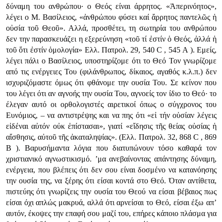
δύναμη του ανθρώπου· ο Θεός είναι άρρητος. «Ἀπερινόητος»,
λέγει ο Μ. Βασίλειος, «ἀνθρώπου φύσει καί ἄρρητος παντελῶς ἡ
οὐσία τοῦ Θεοῦ». Αλλά, προσθέτει, τη σωτηρία του ανθρώπου
δεν την παρασκευάζει η εξερεύνηση «τοῦ τί ἐστίν ὁ Θεός, ἀλλά ἡ
τοῦ ὅτι ἐστίν ὁμολογία» Ελλ. Πατρολ. 29, 540 C , 545 Α ). Εμείς,
λέγει πάλι ο Βασίλειος, υποστηρίζομε ότι το Θεό Τον γνωρίζομε
από τις ενέργειες Του (φιλάνθρωπος, δίκαιος, αγαθός κ.λ.π.) δεν
ισχυριζόμαστε όμως ότι φθάνομε την ουσία Του. Σε κείνον που
του λέγει ότι αν αγνοής την ουσία Του, αγνοείς τον ίδιο το Θεό· το
έλεγαν αυτό οι ορθολογιστές αιρετικοί όπως ο σύγχρονος του
Ευνόμιος, – να αντιστρέψης και να πης ότι «εἰ τήν οὐσίαν λέγεις
εἰδέναι αὐτόν οὐκ ἐπίστασαι», γιατί «εἴδησις τῆς θείας οὐσίας ἡ
αἴσθησις, αὐτοῦ τῆς ἀκαταληψίας». (Ελλ. Πατρολ. 32, 868 C , 869
Β ). Βαρυσήμαντα λόγια που διατυπώνουν τόσο καθαρά τον
χριστιανικό αγνωστικισμό. ’μα ανεβαίνοντας απάντησης δύναμη,
ενέργεια, που βλέπεις ότι δεν σου είναι δοσμένο να κατανόησης
την ουσία της, να ξέρης ότι είσαι κοντά στο Θεό. Όταν αντίθετα,
πιστεύης ότι γνωρίζεις την ουσία του Θεού να είσαι βέβαιος πως
είσαι όχι απλώς μακρυά, αλλά ότι αρνείσαι το Θεό, είσαι έξω απ’
αυτόν, έκοψες την επαφή σου μαζί του, επήρες κάποιο πλάσμα για