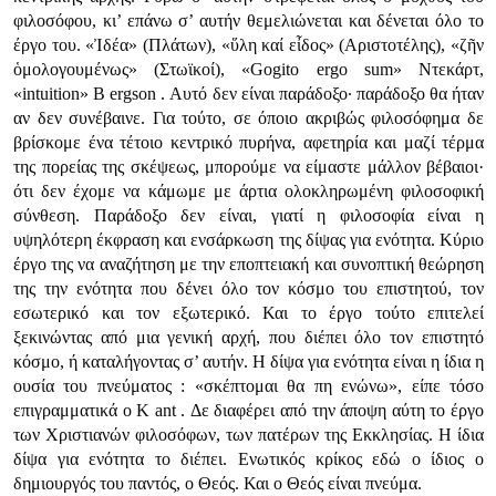
φιλοσόφου, κι’ επάνω σ’ αυτήν θεμελιώνεται και δένεται όλο το
έργο του. «Ἰδέα» (Πλάτων), «ὕλη καί εἶδος» (Αριστοτέλης), «ζῆν
ὁμολογουμένως» (Στωϊκοί), «Gogito ergo sum» Ντεκάρτ,
«intuition» Β ergson . Αυτό δεν είναι παράδοξο· παράδοξο θα ήταν
αν δεν συνέβαινε. Για τούτο, σε όποιο ακριβώς φιλοσόφημα δε
βρίσκομε ένα τέτοιο κεντρικό πυρήνα, αφετηρία και μαζί τέρμα
της πορείας της σκέψεως, μπορούμε να είμαστε μάλλον βέβαιοι·
ότι δεν έχομε να κάμωμε με άρτια ολοκληρωμένη φιλοσοφική
σύνθεση. Παράδοξο δεν είναι, γιατί η φιλοσοφία είναι η
υψηλότερη έκφραση και ενσάρκωση της δίψας για ενότητα. Κύριο
έργο της να αναζήτηση με την εποπτειακή και συνοπτική θεώρηση
της την ενότητα που δένει όλο τον κόσμο του επιστητού, τον
εσωτερικό και τον εξωτερικό. Και το έργο τούτο επιτελεί
ξεκινώντας από μια γενική αρχή, που διέπει όλο τον επιστητό
κόσμο, ή καταλήγοντας σ’ αυτήν. Η δίψα για ενότητα είναι η ίδια η
ουσία του πνεύματος : «σκέπτομαι θα πη ενώνω», είπε τόσο
επιγραμματικά ο Κ ant . Δε διαφέρει από την άποψη αύτη το έργο
των Χριστιανών φιλοσόφων, των πατέρων της Εκκλησίας. Η ίδια
δίψα για ενότητα το διέπει. Ενωτικός κρίκος εδώ ο ίδιος ο
δημιουργός του παντός, ο Θεός. Και ο Θεός είναι πνεύμα.