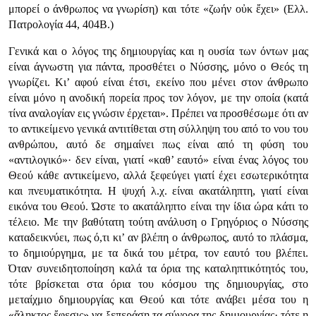
μπορεί ο άνθρωπος να γνωρίση) και τότε «ζωήν οὐκ ἔχει» (Ελλ.
Πατρολογία 44, 404Β.)
Γενικά και ο λόγος της δημιουργίας και η ουσία των όντων μας
είναι άγνωστη για πάντα, προσθέτει ο Νύσσης, μόνο ο Θεός τη
γνωρίζει. Κι’ αφού είναι έτσι, εκείνο που μένει στον άνθρωπο
είναι μόνο η ανοδική πορεία προς τον λόγον, με την οποία (κατά
τίνα αναλογίαν εις γνώσιν έρχεται». Πρέπει να προσθέσωμε ότι αν
το αντικείμενο γενικά αντιτίθεται στη σύλληψη του από το νου του
ανθρώπου, αυτό δε σημαίνει πως είναι από τη φύση του
«αντιλογικό»· δεν είναι, γιατί «καθ’ εαυτό» είναι ένας λόγος του
Θεού κάθε αντικείμενο, αλλά ξεφεύγει γιατί έχει εσωτερικότητα
και πνευματικότητα. Η ψυχή λ.χ. είναι ακατάληπτη, γιατί είναι
εικόνα του Θεού. Ώστε το ακατάληπτο είναι την ίδια ώρα κάτι το
τέλειο. Με την βαθύτατη τούτη ανάλυση ο Γρηγόριος ο Νύσσης
καταδεικνύει, πως ό,τι κι’ αν βλέπη ο άνθρωπος, αυτό το πλάσμα,
το δημιούργημα, με τα δικά του μέτρα, τον εαυτό του βλέπει.
Όταν συνειδητοποίηση καλά τα όρια της καταληπτικότητός του,
τότε βρίσκεται στα όρια του κόσμου της δημιουργίας, στο
μεταίχμιο δημιουργίας και Θεού και τότε ανάβει μέσα του η
«ἄληκτος ἔφεσις» να ξεπεράση τα σύνορα της δημιουργίας· τότε η