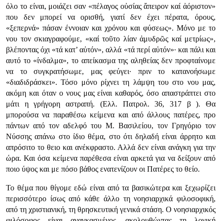
όλο το είναι, μοιάζει σαν «πέλαγος οὐσίας ἄπειρον καί ἀόριστον»
που δεν μπορεί να ορισθή, γιατί δεν έχει πέρατα, όρους,
«ξεπερνά» πάσαν έννοιαν και χρόνου και φύσεως». Μόνο με το
νου τον σκιαγραφούμε, «καί τοῦτο λίαν ἀμυδρῶς καί μετρίως»,
βλέποντας όχι «τά κατ’ αὐτόν», αλλά «τά περί αὐτόν»· και πάλι και
αυτό το «ίνδαλμα», το απείκασμα της αληθείας δεν προφταίνομε
να το συγκρατήσωμε, μας φεύγει· πριν το κατανοήσωμε
«διαδιδράσκει». Τόσο μόνο ρίχνει τη λάμψη του στο νου μας,
ακόμη και όταν ο νους μας είναι καθαρός, όσο απαστράπτει στο
μάτι η γρήγορη αστραπή. (Ελλ. Πατρολ. 36, 317 β ). Θα
μπορούσα να παραθέσω κείμενα και από άλλους πατέρες, προ
πάντων από τον αδελφό του Μ. Βασιλείου, τον Γρηγόριο τον
Νύσσης απάνω στο ίδιο θέμα, στο ότι δηλαδή είναι άρρητο και
απρόσιτο το θειο και ανέκφραστο. Αλλά δεν είναι ανάγκη για την
ώρα. Και όσα κείμενα παρέθεσα είναι αρκετά για να δείξουν από
ποιο ύψος και με πόσο βάθος ενατενίζουν οι Πατέρες το θείο.
Το θέμα που θίγομε εδώ είναι από τα βασικώτερα και ξεχωρίζει
περισσότερο ίσως από κάθε άλλο τη νοησιαρχικά φιλοσοφική,
από τη χριστιανική, τη θρησκευτική γενικά στάση. Ο νοησιαρχικός
φιλόσοφος είναι αναγκασμένος, ακολουθώντας τη λογική