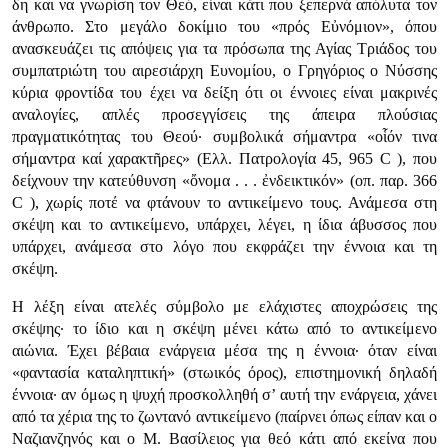
δη και να γνωρίση τον Θεό, είναι κάτι που ξεπερνά απόλυτα τον
άνθρωπο. Στο μεγάλο δοκίμιο του «πρός Εὐνόμιον», όπου
ανασκευάζει τις απόψεις για τα πρόσωπα της Αγίας Τριάδος του
συμπατριώτη του αιρεσιάρχη Ευνομίου, ο Γρηγόριος ο Νύσσης
κύρια φροντίδα του έχει να δείξη ότι οι έννοιες είναι μακρινές
αναλογίες, απλές προσεγγίσεις της άπειρα πλούσιας
πραγματικότητας του Θεού· συμβολικά σήμαντρα «οἷόν τινα
σήμαντρα καί χαρακτῆρες» (Ελλ. Πατρολογία 45, 965 C ), που
δείχνουν την κατεύθυνση «ὄνομα . . . ἐνδεικτικόν» (οπ. παρ. 366
C ), χωρίς ποτέ να φτάνουν το αντικείμενο τους. Ανάμεσα στη
σκέψη και το αντικείμενο, υπάρχει, λέγει, η ίδια άβυσσος που
υπάρχει, ανάμεσα στο λόγο που εκφράζει την έννοια και τη
σκέψη.
Η λέξη είναι ατελές σύμβολο με ελάχιστες αποχρώσεις της
σκέψης· το ίδιο και η σκέψη μένει κάτω από το αντικείμενο
αιώνια. Έχει βέβαια ενάργεια μέσα της η έννοια· όταν είναι
«φαντασία καταληπτική» (στωικός όρος), επιστημονική δηλαδή
έννοια· αν όμως η ψυχή προσκολληθή σ’ αυτή την ενάργεια, χάνει
από τα χέρια της το ζωντανό αντικείμενο (παίρνει όπως είπαν και ο
Ναζιανζηνός και ο Μ. Βασίλειος για θεό κάτι από εκείνα που