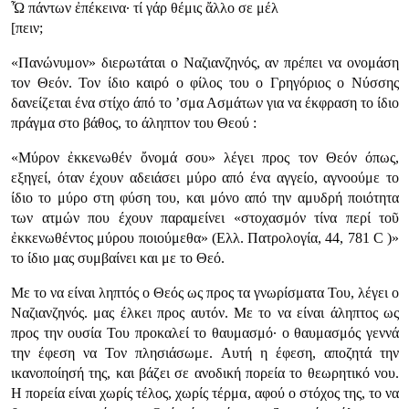
Ὦ πάντων ἐπέκεινα· τί γάρ θέμις ἄλλο σε μέλ
[πειν;
«Πανώνυμον» διερωτάται ο Ναζιανζηνός, αν πρέπει να ονομάση
τον Θεόν. Τον ίδιο καιρό ο φίλος του ο Γρηγόριος ο Νύσσης
δανείζεται ένα στίχο άπό το ’σμα Ασμάτων για να έκφραση το ίδιο
πράγμα στο βάθος, το άληπτον του Θεού :
«Μύρον ἐκκενωθέν ὄνομά σου» λέγει προς τον Θεόν όπως,
εξηγεί, όταν έχουν αδειάσει μύρο από ένα αγγείο, αγνοούμε το
ίδιο το μύρο στη φύση του, και μόνο από την αμυδρή ποιότητα
των ατμών που έχουν παραμείνει «στοχασμόν τίνα περί τοῦ
ἐκκενωθέντος μύρου ποιούμεθα» (Ελλ. Πατρολογία, 44, 781 C )»
το ίδιο μας συμβαίνει και με το Θεό.
Με το να είναι ληπτός ο Θεός ως προς τα γνωρίσματα Του, λέγει ο
Ναζιανζηνός. μας έλκει προς αυτόν. Με το να είναι άληπτος ως
προς την ουσία Του προκαλεί το θαυμασμό· ο θαυμασμός γεννά
την έφεση να Τον πλησιάσωμε. Αυτή η έφεση, αποζητά την
ικανοποίησή της, και βάζει σε ανοδική πορεία το θεωρητικό νου.
Η πορεία είναι χωρίς τέλος, χωρίς τέρμα, αφού ο στόχος της, το να