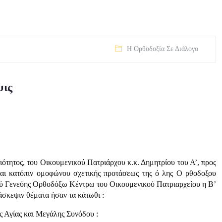
Η Ορθοδοξία Σε Διάλογο
ψις
τητος, του Οικουμενικού Πατριάρχου κ.κ. Δημητρίου του Α’, προς
ι κατόπιν ομοφώνου σχετικής προτάσεως της ό λης Ο ρθοδοξου
ζύ Γενεύης Ορθοδόξω Κέντρω του Οικουμενικού Πατριαρχείου η Β’
σκεψιν θέματα ήσαν τα κάτωθι :
ς Αγίας και Μεγάλης Συνόδου :