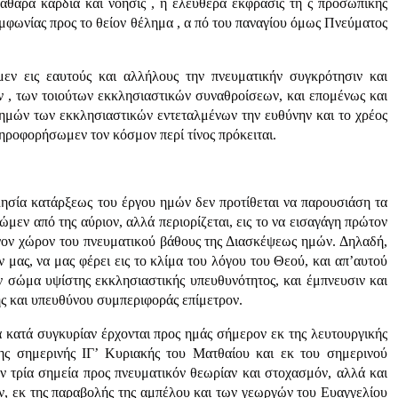
αθαρά καρδία και νόησις , η ελευθέρα έκφρασις τη ς προσωπικής
μφωνίας προς το θείον θέλημα , α πό του παναγίου όμως Πνεύματος
εν εις εαυτούς και αλλήλους την πνευματικήν συγκρότησιν και
ν , των τοιούτων εκκλησιαστικών συναθροίσεων, και επομένως και
 ημών των εκκλησιαστικών εντεταλμένων την ευθύνην και το χρέος
ληροφορήσωμεν τον κόσμον περί τίνος πρόκειται.
λησία κατάρξεως του έργου ημών δεν προτίθεται να παρουσιάση τα
μεν από της αύριον, αλλά περιορίζεται, εις το να εισαγάγη πρώτον
είνον χώρον του πνευματικού βάθους της Διασκέψεως ημών. Δηλαδή,
μας, να μας φέρει εις το κλίμα του λόγου του Θεού, και απ’αυτού
ν σώμα υψίστης εκκλησιαστικής υπευθυνότητος, και έμπνευσιν και
ής και υπευθύνου συμπεριφοράς επίμετρον.
α κατά συγκυρίαν έρχονται προς ημάς σήμερον εκ της λευτουργικής
ης σημερινής ΙΓ’ Κυριακής του Ματθαίου και εκ του σημερινού
ν τρία σημεία προς πνευματικόν θεωρίαν και στοχασμόν, αλλά και
ν, εκ της παραβολής της αμπέλου και των γεωργών του Ευαγγελίου