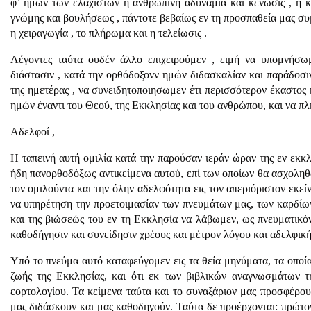
φ’ ημών των ελαχίστων η ανθρωπίνη αδυναμία και κένωσις , η κ
γνώμης και βουλήσεως , πάντοτε βεβαίως εν τη προσπαθεία μας συ
η χειραγωγία , το πλήρωμα και η τελείωσις .
Λέγοντες ταύτα ουδέν άλλο επιχειρούμεν , ειμή να υπομνήσωμ
διάστασιν , κατά την ορθόδοξονν ημών διδασκαλίαν και παράδοσι
της ημετέρας , να συνειδητοποιησωμεν έτι περισσότερον έκαστος
ημών έναντι του Θεού, της Εκκλησίας και του ανθρώπου, και να π
Αδελφοί ,
Η ταπεινή αυτή ομιλία κατά την παρούσαν ιεράν ώραν της εν εκκ
ήδη πανορθοδόξως αντικείμενα αυτού, επί των οποίων θα ασχοληθώ
τον ομιλούντα και την όλην αδελφότητα εις τον απεριόριστον εκ
να υπηρέτηση την προετοιμασίαν των πνευμάτων μας, των καρδίων 
και της βιώσεώς του εν τη Εκκλησία να λάβωμεν, ως πνευματικό
καθοδήγησιν και συνείδησιν χρέους και μέτρον λόγου και αδελφικ
Υπό το πνεύμα αυτό καταφεύγομεν εις τα θεία μηνύματα, τα οποί
ζωής της Εκκλησίας, και ότι εκ των βιβλικών αναγνωσμάτων τ
εορτολογίου. Τα κείμενα ταύτα και το συναξάριον μας προσφέρου
μας διδάσκουν και μας καθοδηγούν. Ταύτα δε προέρχονται: πρώτο