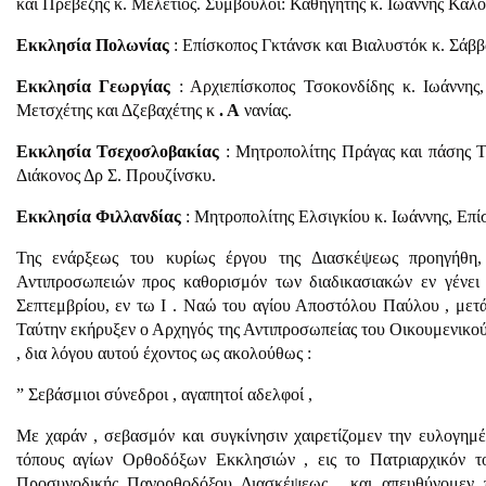
και Πρεβέζης κ. Μελέτιος. Σύμβουλοι: Καθηγητής κ. Ιωάννης Καλο
Εκκλησία Πολωνίας
: Επίσκοπος Γκτάνσκ και Βιαλυστόκ κ. Σάββ
Εκκλησία Γεωργίας
: Αρχιεπίσκοπος Τσοκονδίδης κ. Ιωάννης
Μετσχέτης και Δζεβαχέτης κ
. Α
νανίας.
Εκκλησία Τσεχοσλοβακίας
: Μητροπολίτης Πράγας και πάσης 
Διάκονος Δρ Σ. Προυζίνσκυ.
Εκκλησία Φιλλανδίας
: Μητροπολίτης Ελσιγκίου κ. Ιωάννης, Επί
Της ενάρξεως του κυρίως έργου της Διασκέψεως προηγήθη
Αντιπροσωπειών προς καθορισμόν των διαδικασιακών εν γένει 
Σεπτεμβρίου, εν τω Ι . Ναώ του αγίου Αποστόλου Παύλου , μετά 
Ταύτην εκήρυξεν ο Αρχηγός της Αντιπροσωπείας του Οικουμενικο
, δια λόγου αυτού έχοντος ως ακολούθως :
” Σεβάσμιοι σύνεδροι , αγαπητοί αδελφοί ,
Με χαράν , σεβασμόν και συγκίνησιν χαιρετίζομεν την ευλογη
τόπους αγίων Ορθοδόξων Εκκλησιών , εις το Πατριαρχικόν τ
Προσυνοδικής Πανορθοδόξου Διασκέψεως , και απευθύνομεν 