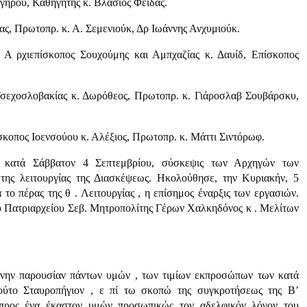
γήρου, Καθηγητής κ. Βλάσιος Φειδάς.
ας, Πρωτοπρ. κ. Α. Σεμενιούκ, Δρ Ιωάννης Ανχυμιούκ.
, Α ρχιεπίσκοπος Σουχούμης και Αμπχαζίας κ. Δαυίδ, Επίσκοπος
Τσεχοσλοβακίας κ. Δωρόθεος, Πρωτοπρ. κ. Γιάροσλαβ Σουβάρσκυ,
σκοπος Ιοενσούου κ. Αλέξιος, Πρωτοπρ. κ. Μάττι Σιντόρωφ.
, κατά Σάββατον 4 Σεπτεμβρίου, σύσκεψις των Αρχηγών των
της λειτουργίας της Διασκέψεως. Ηκολούθησε, την Κυριακήν, 5
το πέρας της θ . Λειτουργίας , η επίσημος έναρξις των εργασιών.
ύ Πατριαρχείου Σεβ. Μητροπολίτης Γέρων Χαλκηδόνος κ . Μελίτων
μένην παρουσίαν πάντων υμών , των τιμίων εκπροσώπων των κατά
ούτο Σταυροπήγιον , ε πί τω σκοπώ της συγκροτήσεως της Β’
προς ένα έκαστον υμών προσωπικώς τον αδελφικόν λόγον του