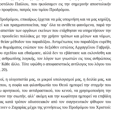
Αποστόλου Παύλου, που ηκούσαμεν εις την σημερινήν αποστολικήν
υ προφήτου, πατρός του τιμίου Προδρόμου.
 Προδρόμου, επικαίρως έρχεται να μάς υπομνήση και να μας κηρύξη,
 και πραγματοποιείται, παρ’ όλα τα αντίθετα φαινόμενα, παρά την
ι απιστίαν των οργάνων εκείνων που ετάχθησαν να υπηρετήσουν την
ι προοδεύει πολλάκις με την χρήσιν τρόπων και μέσων και νόμων,
ην θείαν μέθοδον του παραδόξου. Αντιμέτωπος του παραδόξου ευρέθη
του θυμιάματος ενώπιον του δεξιόθεν εστώτος Αρχαγγέλου Γαβριήλ.
υ σχεδίου και εθαύμασε, αλλά δεν το εβάστασε και εκλονίσθη και
ς ανθρωπίνης λογικής, τον λόγον των γνωστών εις τους ανθρώπους
;
Κάθε άλλο. Τότε υψώθη ο αποφασιστικός αντίλογος του λόγου του
 20).
ί, η ολιγοπιστία μας, οι μικροί υπολογισμοί μας, η δειλία μας, και
ώπου, η σοφία και φιλανθρωπία του Θεού ημπορεί την στιγμήν που
ου αρνητικού, του αντιδραστικού, του κενού, να χρησιμοποιήση την
όνον την σιωπήν, αλλ’ ακόμη και την κωφότητα ημπορεί να επιβάλη
ας κατά τρόπον οδυσσειακόν από τον σαγηνευτικόν ψίθυρον του
μεινεν ο Ζαχαρίας μέχρι της γεννήσεως του Προδρόμου του Χριστού: