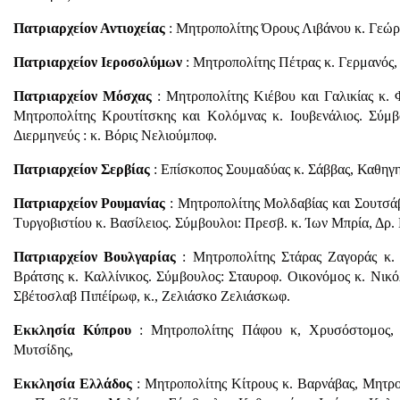
Πατριαρχείον Αντιοχείας
: Μητροπολίτης Όρους Λιβάνου κ. Γεώρ
Πατριαρχείον Ιεροσολύμων
: Μητροπολίτης Πέτρας κ. Γερμανός,
Πατριαρχείον Μόσχας
: Μητροπολίτης Κιέβου και Γαλικίας κ.
Μητροπολίτης Κρουτίτσκης και Κολόμνας κ. Ιουβενάλιος. Σύμβ
Διερμηνεύς : κ. Βόρις Νελιούμποφ.
Πατριαρχείον Σερβίας
: Επίσκοπος Σουμαδύας κ. Σάββας, Καθηγητ
Πατριαρχείον Ρουμανίας
: Μητροπολίτης Μολδαβίας και Σουτσάβ
Τυργοβιστίου κ. Βασίλειος. Σύμβουλοι: Πρεσβ. κ. Ίων Μπρία, Δρ.
Πατριαρχείον Βουλγαρίας
: Μητροπολίτης Στάρας Ζαγοράς κ.
Βράτσης κ. Καλλίνικος. Σύμβουλος: Σταυροφ. Οικονόμος κ. Νικόλ
Σβέτοσλαβ Πιπέίρωφ, κ., Ζελιάσκο Ζελιάσκωφ.
Εκκλησία Κύπρου
: Μητροπολίτης Πάφου κ, Χρυσόστομος, 
Μυτσίδης,
Εκκλησία Ελλάδος
: Μητροπολίτης Κίτρους κ. Βαρνάβας, Μητρ