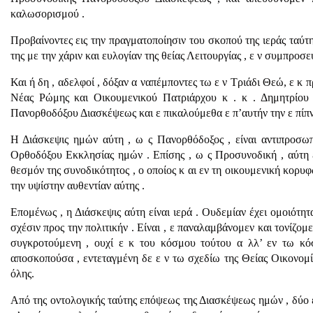
καλωσορισμού .
Προβαίνοντες εις την πραγματοποίησιν του σκοπού της ιεράς ταύ
της με την χάριν και ευλογίαν της θείας Λειτουργίας , ε ν συμπρο
Και ή δη , αδελφοί , δόξαν α ναπέμποντες τω ε ν Τριάδι Θεώ, ε 
Νέας Ρώμης και Οικουμενικού Πατριάρχου κ . κ . Δημητρίου 
Πανορθοδόξου Διασκέψεως και ε πικαλούμεθα ε π’αυτήν την ε πίπν
Η Διάσκεψις ημών αύτη , ω ς Πανορθόδοξος , είναι αντιπροσωπε
Ορθοδόξου Εκκλησίας ημών . Επίσης , ω ς Προσυνοδική , αύτη ε
θεσμόν της συνοδικότητος , ο οποίος κ αι εν τη οικουμενι­κή κορυ
την υψίστην αυθεντίαν αύτης .
Επομένως , η Διάσκεψις αύτη είναι ιερά . Ουδεμίαν έχει ομοιότη
σχέσιν προς την πολιτικήν . Είναι , ε παναλαμβάνομεν και τονίζομ
συγκροτούμενη , ουχί ε κ του κόσμου τούτου α λλ’ εν τω κόσ
αποσκοπούσα , εντεταγμένη δε ε ν τω σχεδίω της Θείας Οικονομί
όλης.
Από της οντολογικής ταύτης επόψεως της Διασκέψεως ημών , δύο εί