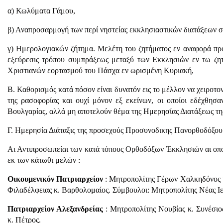
α) Κωλύματα Γάμου,
β) Αναπροσαρμογή των περί νηστείας εκκλησιαστικών διατάξεων σ
γ) Ημερολογιακών ζήτημα. Μελέτη του ζητήματος εν αναφορά προ
εξεύρεσις τρόπου συμπράξεως μεταξύ των Εκκλησιών εν τω ζητ
Χριστιανών εορτασμού του Πάσχα εν ωρισμένη Κυριακή,
Β. Καθορισμός κατά πόσον είναι δυνατόν εις το μέλλον να χειροτο
της ρασοφορίας και ουχί μόνον εξ εκείνων, οι οποίοι εδέχθη
Βουλγαρίας, αλλά μη αποτελούν θέμα της Ημερησίας Διατάξεως τη
Γ. Ημερησία Διάταξις της προσεχούς Προσυνοδικης Πανορθοδόξου
Αι Αντιπροσωπείαι των κατά τόπους Ορθοδόξων Έκκλησιών αι οποί
εκ των κάτωθι μελών :
Οικουμενικόν Πατριαρχείον
: Μητροπολίτης Γέρων Χαλκηδόνος 
Φιλαδέλφειας κ. Βαρθολομαίος. Σύμβουλοι: Μητροπολίτης Νέας Ιε
Πατριαρχείον Αλεξανδρείας
: Μητροπολίτης Νουβίας κ. Συνέσι
κ. Πέτρος.