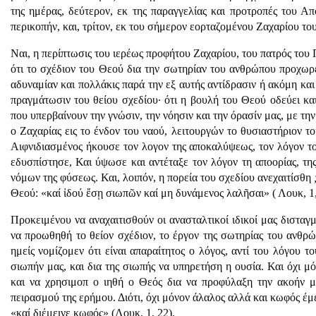
της ημέρας, δεύτερον, εκ της παραγγελίας και προτροπές του 
περικοπήν, και, τρίτον, εκ του σήμερον εορταζομένου Ζαχαρίου το
Ναι, η περίπτωσις του ιερέως προφήτου Ζαχαρίου, του πατρός του
ότι το σχέδιον του Θεού δια την σωτηρίαν του ανθρώπου προχωρεί
αδυναμίαν και πολλάκις παρά την εξ αυτής αντίδρασιν ή ακόμη κα
πραγμάτωσιν του θείου σχεδίου· ότι η βουλή του Θεού οδεύει κα
που υπερβαίνουν την γνώσιν, την νόησιν και την όρασίν μας, με τ
ο Ζαχαρίας εις το ένδον του ναού, λειτουργών το θυσιαστήριον 
Αιφνιδιασμένος ήκουσε τον λογον της αποκαλύψεως, τον λόγον το
εδυσπίστησε, Και ύψωσε και αντέταξε τον λόγον τη αποορίας, τη
νόμων της φύσεως. Και, λοιπόν, η πορεία του σχεδίου ανεχαιτίσθη
Θεού: «καί ἰδού ἔσῃ σιωπῶν καί μη δυνάμενος λαλῆσαι» ( Λουκ, 1,
Προκειμένου να αναχαιτισθούν οι ανασταλτικοί ιδικοί μας δισταγμο
να προωθηθή το θείον σχέδιον, το έργον της σωτηρίας του ανθρ
ημείς νομίζομεν ότι είναι απαραίτητος ο λόγος, αντί του λόγου τ
σιωπήν μας, και δια της σιωπής να υπηρετήση η ουσία. Και όχι μ
και να χρησιμοπ o ιηθή ο Θεός δια να προφύλαξη την ακοήν μ
πειρασμού της ερήμου. Διότι, όχι μόνον άλαλος αλλά και κωφός έ
«καί διέμεινε κωφός» (Λουκ. 1, 22).