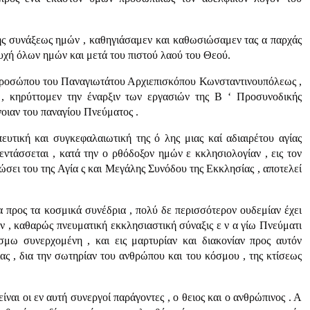
της συνάξεως ημών , καθηγιάσαμεν και καθωσιώσαμεν τας α παρχάς
σευχή όλων ημών και μετά του πιστού λαού του Θεού.
κ προσώ­που του Παναγιωτάτου Αρχιεπισκόπου Κωνσταντινουπόλεως ,
, κηρύττομεν την έναρξιν των εργασιών της Β ‘ Προσυνοδικής
οιαν του παναγίου Πνεύματος .
υτική και συγκεφαλαιωτική της ό λης μιας καί αδιαιρέτου αγίας
ντάσσεται , κατά την ο ρθόδοξον ημών ε κκλησιολογίαν , εις τον
φώσει του της Αγία ς και Μεγάλης Συνόδου της Εκκλησίας , αποτελεί
τα προς τα κοσμικά συνέδρια , πολύ δε περισσότερον ουδεμίαν έχει
εν , καθαρώς πνευματική εκκλησια­στική σύναξις ε ν α γίω Πνεύματι
μω συνερχομένη , και εις μαρτυρίαν και διακονίαν προς αυτόν
ας , δια την σωτηρίαν του ανθρώπου και του κόσμου , της κτίσεως
ναι οι εν αυτή συνεργοί παράγοντες , ο θειος και ο ανθρώπινος . Α