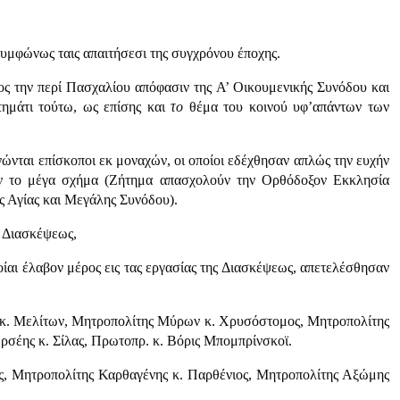
υμφώνως ταις απαιτήσεσι της συγχρόνου έποχης.
ς την περί Πασχαλίου απόφασιν της Α’ Οικουμενικής Συνόδου και
ημάτι τούτω, ως επίσης και
το
θέμα του κοινού υφ’απάντων των
νώνται επίσκοποι εκ μοναχών, οι οποίοι εδέχθησαν απλώς την ευχήν
σαν το μέγα σχήμα (Ζήτημα απασχολούν την Ορθόδοξον Εκκλησία
ς Αγίας και Μεγάλης Συνόδου).
 Διασκέψεως,
αι έλαβον μέρος εις τας εργασίας της Διασκέψεως, απετελέσθησαν
κ. Μελίτων, Μητροπολίτης Μύρων κ. Χρυσόστομος, Μητροπολίτης
ρσέης κ. Σίλας, Πρωτοπρ. κ. Βόρις Μπομπρίνσκοϊ.
ος, Μητροπολίτης Καρθαγένης κ. Παρθένιος, Μητροπολίτης Αξώμης