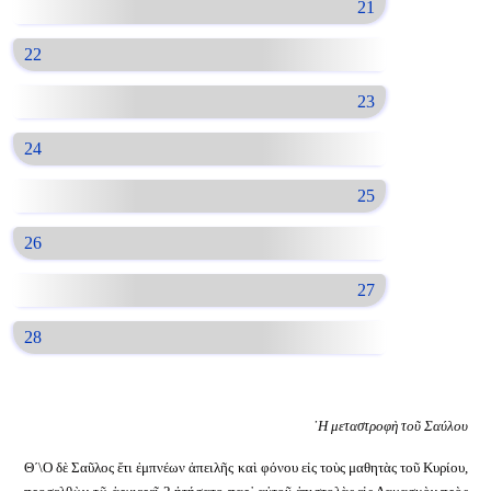
21
22
23
24
25
26
27
28
῾Η μεταστροφὴ τοῦ Σαύλου
Θ´\Ο δὲ Σαῦλος ἔτι ἐμπνέων ἀπειλῆς καὶ φόνου εἰς τοὺς μαθητὰς τοῦ Κυρίου,