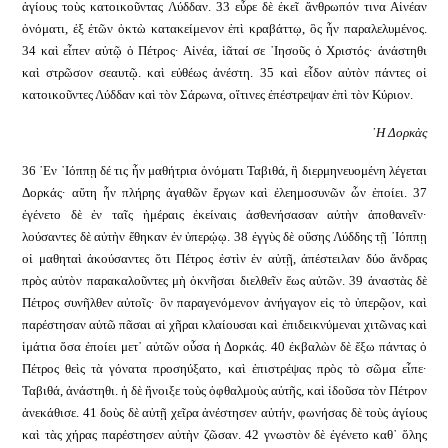
ἁγίους τοὺς κατοικοῦντας Λύδδαν. 33 εὗρε δὲ ἐκεῖ ἄνθρωπόν τινα Αἰνέαν
ὀνόματι, ἐξ ἐτῶν ὀκτὼ κατακείμενον ἐπὶ κραβάττῳ, ὃς ἦν παραλελυμένος.
34 καὶ εἶπεν αὐτῷ ὁ Πέτρος· Αἰνέα, ἰᾶταί σε ᾿Ιησοῦς ὁ Χριστός· ἀνάστηθι
καὶ στρῶσον σεαυτῷ. καὶ εὐθέως ἀνέστη. 35 καὶ εἶδον αὐτὸν πάντες οἱ
κατοικοῦντες Λύδδαν καὶ τὸν Σάρωνα, οἵτινες ἐπέστρεψαν ἐπὶ τὸν Κύριον.
῾Η Δορκὰς
36 ᾿Εν ᾿Ιόππῃ δέ τις ἦν μαθήτρια ὀνόματι Ταβιθά, ἣ διερμηνευομένη λέγεται
Δορκάς· αὕτη ἦν πλήρης ἀγαθῶν ἔργων καὶ ἐλεημοσυνῶν ὧν ἐποίει. 37
ἐγένετο δὲ ἐν ταῖς ἡμέραις ἐκείναις ἀσθενήσασαν αὐτὴν ἀποθανεῖν·
λούσαντες δὲ αὐτὴν ἔθηκαν ἐν ὑπερῴῳ. 38 ἐγγὺς δὲ οὔσης Λύδδης τῇ ᾿Ιόππῃ
οἱ μαθηταὶ ἀκούσαντες ὅτι Πέτρος ἐστὶν ἐν αὐτῇ, ἀπέστειλαν δύο ἄνδρας
πρὸς αὐτὸν παρακαλοῦντες μὴ ὀκνῆσαι διελθεῖν ἕως αὐτῶν. 39 ἀναστὰς δὲ
Πέτρος συνῆλθεν αὐτοῖς· ὃν παραγενόμενον ἀνήγαγον εἰς τὸ ὑπερῷον, καὶ
παρέστησαν αὐτῶ πᾶσαι αἱ χῆραι κλαίουσαι καὶ ἐπιδεικνύμεναι χιτῶνας καὶ
ἱμάτια ὅσα ἐποίει μετ᾿ αὐτῶν οὖσα ἡ Δορκάς. 40 ἐκβαλὼν δὲ ἔξω πάντας ὁ
Πέτρος θεὶς τὰ γόνατα προσηύξατο, καὶ ἐπιστρέψας πρὸς τὸ σῶμα εἶπε·
Ταβιθά, ἀνάστηθι. ἡ δὲ ἤνοιξε τοὺς ὀφθαλμοὺς αὐτῆς, καὶ ἰδοῦσα τὸν Πέτρον
ἀνεκάθισε. 41 δοὺς δὲ αὐτῇ χεῖρα ἀνέστησεν αὐτήν, φωνήσας δὲ τοὺς ἁγίους
καὶ τὰς χήρας παρέστησεν αὐτὴν ζῶσαν. 42 γνωστὸν δὲ ἐγένετο καθ᾿ ὅλης