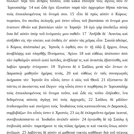
πολλῶν περὶ τοῦ ἀνδρὸς τούτου, ὅσα κακὰ ἐποίησε τοῖς ἁγίοις σου ἐν
῾Ιερουσαλήμ· 14 καὶ ὧδε ἔχει ἐξουσίαν παρὰ τῶν ἀρχιερέων δῆσαι πάντας
τοὺς ἐπικαλουμένους τὸ ὄνομά σου. 15 εἶπε δὲ πρὸς αὐτὸν ὁ Κύριος·
πορεύου, ὅτι σκεῦος ἐκλογῆς μοί ἐστιν οὗτος τοῦ βαστάσαι τὸ ὄνομά μου
ἐνώπιον ἐθνῶν καὶ βασιλέων υἱῶν τε ᾿Ισραήλ· 16 ἐγὼ γὰρ ὑποδείξω αὐτῷ
ὅσα δεῖ αὐτὸν ὑπὲρ τοῦ ὀνόματός μου παθεῖν. 17 ᾿Απῆλθε δὲ ᾿Ανανίας καὶ
εἰσῆλθεν εἰς τὴν οἰκίαν, καὶ ἐπιθεὶς ἐπ᾿ αὐτὸν τὰς χεῖρας εἶπε· Σαοὺλ ἀδελφέ,
ὁ Κύριος ἀπέσταλκέ με, ᾿Ιησοῦς ὁ ὀφθείς σοι ἐν τῇ ὁδῷ ᾗ ἤρχου, ὅπως
ἀναβλέψῃς καὶ πλησθῇς Πνεύματος ῾Αγίου. 18 καὶ εὐθέως ἀπέπεσον ἀπὸ
τῶν ὀφθαλμῶν αὐτοῦ ὡσεὶ λεπίδες, ἀνέβλεψέ τε, καὶ ἀναστὰς ἐβαπτίσθη, καὶ
λαβὼν τροφὴν ἐνίσχυσεν. 19 ᾿Εγένετο δὲ ὁ Σαῦλος μετὰ τῶν ὄντων ἐν
Δαμασκῷ μαθητῶν ἡμέρας τινάς, 20 καὶ εὐθέως ἐν ταῖς συναγωγαῖς
ἐκήρυσσε τὸν ᾿Ιησοῦν ὅτι οὗτός ἐστιν ὁ υἱὸς τοῦ Θεοῦ. 21 ἐξίσταντο δὲ
πάντες οἱ ἀκούοντες καὶ ἔλεγον· οὐχ οὗτός ἐστιν ὁ πορθήσας ἐν ῾Ιερουσαλὴμ
τοὺς ἐπικαλουμένους τὸ ὄνομα τοῦτο, καὶ ὧδε εἰς τοῦτο ἐλήλυθεν, ἵνα
δεδεμένους αὐτοὺς ἀγάγῃ ἐπὶ τοὺς ἀρχιερεῖς; 22 Σαῦλος δὲ μᾶλλον
ἐνεδυναμοῦτο καὶ συνέχυνε τοὺς ᾿Ιουδαίους τοὺς κατοικοῦντας ἐν Δαμασκῷ,
συμβιβάζων ὅτι οὗτός ἐστιν ὁ Χριστός. 23 ὡς δὲ ἐπληροῦντο ἡμέραι ἱκαναί,
συνεβουλεύσαντο οἱ ᾿Ιουδαῖοι ἀνελεῖν αὐτόν· 24 ἐγνώσθη δὲ τῷ Σαύλῳ ἡ
ἐπιβουλὴ αὐτῶν. παρετήρουν τε τὰς πύλας ἡμέρας τε καὶ νυκτὸς ὅπως αὐτὸν
ἀνέλωσι· 25 λαβόντες δὲ αὐτὸν οἱ μαθηταὶ νυκτὸς καθῆκαν διὰ τοῦ τείχους