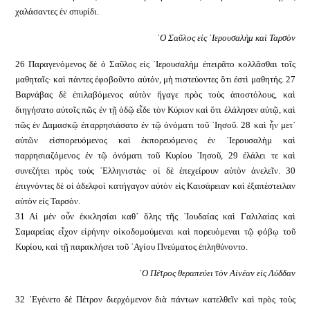
χαλάσαντες ἐν σπυρίδι.
῾Ο Σαῦλος εἰς ῾Ιερουσαλὴμ καὶ Ταρσὸν
26 Παραγενόμενος δὲ ὁ Σαῦλος εἰς ῾Ιερουσαλὴμ ἐπειρᾶτο κολλᾶσθαι τοῖς
μαθηταῖς· καὶ πάντες ἐφοβοῦντο αὐτόν, μὴ πιστεύοντες ὅτι ἐστὶ μαθητής. 27
Βαρνάβας δὲ ἐπιλαβόμενος αὐτὸν ἤγαγε πρὸς τοὺς ἀποστόλους, καὶ
διηγήσατο αὐτοῖς πῶς ἐν τῇ ὁδῷ εἶδε τὸν Κύριον καὶ ὅτι ἐλάλησεν αὐτῷ, καὶ
πῶς ἐν Δαμασκῷ ἐπαρρησιάσατο ἐν τῷ ὀνόματι τοῦ ᾿Ιησοῦ. 28 καὶ ἦν μετ᾿
αὐτῶν εἰσπορευόμενος καὶ ἐκπορευόμενος ἐν ῾Ιερουσαλὴμ καὶ
παρρησιαζόμενος ἐν τῷ ὀνόματι τοῦ Κυρίου ᾿Ιησοῦ, 29 ἐλάλει τε καὶ
συνεζήτει πρὸς τοὺς ῾Ελληνιστάς· οἱ δὲ ἐπεχείρουν αὐτὸν ἀνελεῖν. 30
ἐπιγνόντες δὲ οἱ ἀδελφοὶ κατήγαγον αὐτὸν εἰς Καισάρειαν καὶ ἐξαπέστειλαν
αὐτὸν εἰς Ταρσόν.
31 Αἱ μὲν οὖν ἐκκλησίαι καθ᾿ ὅλης τῆς ᾿Ιουδαίας καὶ Γαλιλαίας καὶ
Σαμαρείας εἶχον εἰρήνην οἰκοδομούμεναι καὶ πορευόμεναι τῷ φόβῳ τοῦ
Κυρίου, καὶ τῇ παρακλήσει τοῦ ῾Αγίου Πνεύματος ἐπληθύνοντο.
῾Ο Πέτρος θεραπεύει τὸν Αἰνέαν εἰς Λύδδαν
32 ᾿Εγένετο δὲ Πέτρον διερχόμενον διὰ πάντων κατελθεῖν καὶ πρὸς τοὺς