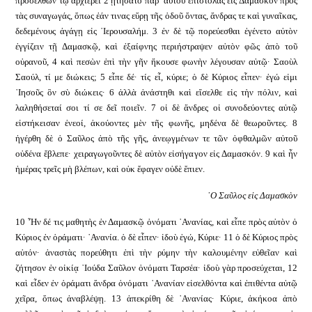
προσελθὼν τῷ ἀρχιερεῖ 2 ᾐτήσατο παρ᾿ αὐτοῦ ἐπιστολὰς εἰς Δαμασκὸν πρὸς
τὰς συναγωγάς, ὅπως ἐάν τινας εὕρῃ τῆς ὁδοῦ ὄντας, ἄνδρας τε καὶ γυναῖκας,
δεδεμένους ἀγάγῃ εἰς ῾Ιερουσαλήμ. 3 ἐν δὲ τῷ πορεύεσθαι ἐγένετο αὐτὸν
ἐγγίζειν τῇ Δαμασκῷ, καὶ ἐξαίφνης περιήστραψεν αὐτὸν φῶς ἀπὸ τοῦ
οὐρανοῦ, 4 καὶ πεσὼν ἐπὶ τὴν γῆν ἤκουσε φωνὴν λέγουσαν αὐτῷ· Σαοὺλ
Σαούλ, τί με διώκεις; 5 εἶπε δέ· τίς εἶ, κύριε; ὁ δὲ Κύριος εἶπεν· ἐγώ εἰμι
᾿Ιησοῦς ὃν σὺ διώκεις· 6 ἀλλὰ ἀνάστηθι καὶ εἴσελθε εἰς τὴν πόλιν, καὶ
λαληθήσεταί σοι τί σε δεῖ ποιεῖν. 7 οἱ δὲ ἄνδρες οἱ συνοδεύοντες αὐτῷ
εἱστήκεισαν ἐνεοί, ἀκούοντες μὲν τῆς φωνῆς, μηδένα δὲ θεωροῦντες. 8
ἠγέρθη δὲ ὁ Σαῦλος ἀπὸ τῆς γῆς, ἀνεῳγμένων τε τῶν ὀφθαλμῶν αὐτοῦ
οὐδένα ἔβλεπε· χειραγωγοῦντες δὲ αὐτὸν εἰσήγαγον εἰς Δαμασκόν. 9 καὶ ἦν
ἡμέρας τρεῖς μὴ βλέπων, καὶ οὐκ ἔφαγεν οὐδὲ ἔπιεν.
῾Ο Σαῦλος εἰς Δαμασκὸν
10 ῏Ην δέ τις μαθητὴς ἐν Δαμασκῷ ὀνόματι ᾿Ανανίας, καὶ εἶπε πρὸς αὐτὸν ὁ
Κύριος ἐν ὁράματι· ᾿Ανανία. ὁ δὲ εἶπεν· ἰδοὺ ἐγώ, Κύριε· 11 ὁ δὲ Κύριος πρὸς
αὐτόν· ἀναστὰς πορεύθητι ἐπὶ τὴν ρύμην τὴν καλουμένην εὐθεῖαν καὶ
ζήτησον ἐν οἰκίᾳ ᾿Ιούδα Σαῦλον ὀνόματι Ταρσέα· ἰδοὺ γὰρ προσεύχεται, 12
καὶ εἶδεν ἐν ὁράματι ἄνδρα ὀνόματι ᾿Ανανίαν εἰσελθόντα καὶ ἐπιθέντα αὐτῷ
χεῖρα, ὅπως ἀναβλέψῃ. 13 ἀπεκρίθη δὲ ᾿Ανανίας· Κύριε, ἀκήκοα ἀπὸ