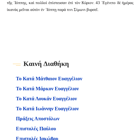
τῆς ᾿Ιόππης, καὶ πολλοὶ ἐπίστευσαν ἐπὶ τὸν Κύριον. 43 ᾿Εγένετο δὲ ἡμέρας
ἱκανὰς μεῖναι αὐτὸν ἐν ᾿Ιόππῃ παρά τινι Σίμωνι βυρσεῖ.
Καινή Διαθήκη
Το Κατά Μάτθαιον Ευαγγέλιον
Το Κατά Μάρκον Ευαγγέλιον
Το Κατά Λουκάν Ευαγγέλιον
Το Κατά Ιωάννην Ευαγγέλιον
Πράξεις Αποστόλων
Επιστολές Παύλου
Επιστολές Ιακώβου