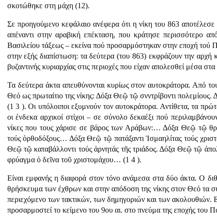
σκοτώθηκε στη μά­χη (12).
Σε προηγούμενο κεφάλαιο ανέφερα ότι η νίκη του 863 αποτέλεσε 
απέναντι στην αραβική επέκταση, που κράτησε περισσότερο από
Βασιλείου τάξεως – εκείνα πού προσαρμόστηκαν στην εποχή τού Π
στην εξής διαπίστωση: τα δεύτερα (του 863) εκφράζουν την αρχή 
βυζαντινής κυριαρχίας στις περιοχές που είχαν απολεσθεί μέσα στα
Τα δεύτερα άκτα απευθύνονται κυρίως στον αυτοκράτο­ρα. Από το
Θεό ως πρωταίτιο της νίκης: Δόξα Θεῷ τῷ σνντρίβοντι πολεμίους.
(1 3 ). Οι υπόλοιποι εξυμνούν τον αυτοκράτορα. Αντίθετα, τα πρ
οι ένδεκα αρχικοί στίχοι – σε σύνολο δεκαέξι πού περιλαμ­βάνου
νίκες που τους χάρισε σε βάρος των Αράβων:… Δόξα Θεῷ τῷ θρ
τούς ὀρθοδόξους… Δόξα Θεῷ τῷ πατάξαντι Ἰσμαηλίτας τούς χρισ
Θεῷ τῷ καταβάλλοντι τούς ἀρνητάς τῆς τριάδος. Δόξα Θεῷ τῷ ἀπο
φρύαγμα ὁ δεῖνα τοῦ χριστομάχου… (1 4 ).
Είναι εμφανής η διαφορά στον τόνο ανάμεσα στα δύο άκτα. Ο δ
θρήσκευμα των έχθρων και στην απόδοση της νίκης στον Θεό τα συν
περιεχόμενο των τακτικών, των δημηγοριών και των ακολουθιών. Ε
προσαρμοστεί το κείμενο του 9ου αι. στο πνεύμα της εποχής του 