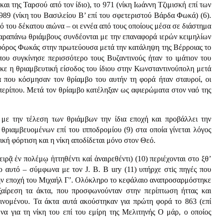
ι της Ταρσού από τον ίδιο), το 971 (νίκη Ιωάννη Τζιμισκή επί των
989 (νίκη του Βασιλείου Β’ επί του σφετεριστού Βάρδα Φωκά) (6).
ό του δέκατου αιώνα – οι εννέα από τους οποίους μέσα σε διάστημα
παραπάνω θριάμβους συνδέονται με την επαναφορά ιερών κειμηλίων
φόρος Φωκάς στην πρωτεύουσα μετά την κατάληψη της Βέρροιας το
που συγκίνησε περισσότερο τους Βυζαντινούς ήταν το ιμάτιον του
κε η θριαμβευτική είσοδος του ίδιου στην Κωνσταντινούπολη μετά
 που κόσμησαν τον θρίαμβο του αυτήν τη φορά ήταν σταυροί, οι
 περίπου. Μετά τον θρίαμβο κατέληξαν ως αφιερώματα στον ναό της
 με την τέλεση των θριάμβων την ίδια εποχή και προβάλλει την
ν θριαμβευομένων επί του ιπποδρομίου (9) στα οποία γίνεται λόγος
ική φόρτιση και η νίκη αποδίδεται μόνο στον Θεό.
ιρᾷ ἐν πολέμῳ ἡττηθέντι καί ἀναιρεθέντι) (10) περιέχονται στο ξθ’
ο αυτό – σύμφωνα με τον J. Β. Β ury (11) υπήρχε στiς πηγές που
την εποχή του Μιχαήλ Γ’. Ολόκληρο το κεφάλαιο αναπροσαρμόστηκε
ξαίρεση τα άκτα, που προσφωνούνταν στην περίπτωση ήτ­τας και
αινομένου. Τα άκτα αυτά ακούστηκαν για πρώτη φορά το 863 (επί
να για τη νίκη του επί του εμίρη της Μελιτηνής Ο μάρ, ο οποίος