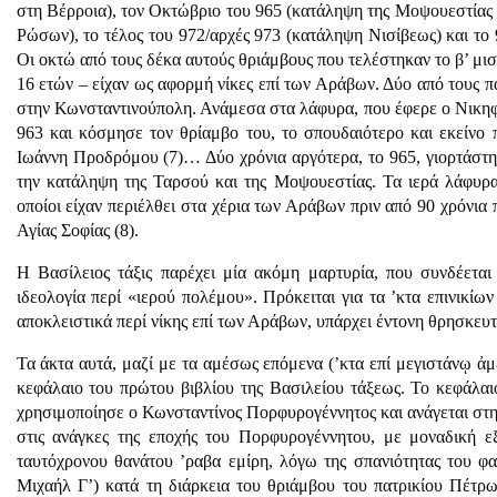
στη Βέρροια), τον Οκτώβριο του 965 (κατάληψη της Μοψουεστίας κα
Ρώσων), το τέλος του 972/αρχές 973 (κατάληψη Νισίβεως) και το 
Οι οκτώ από τους δέκα αυτούς θριάμβους που τελέστηκαν το β’ μισ
16 ετών – είχαν ως αφορμή νίκες επί των Αράβων. Δύο από τους 
στην Κωνσταντινούπολη. Ανάμεσα στα λάφυρα, που έφερε ο Νικη
963 και κόσμησε τον θρίαμβο του, το σπουδαιότερο και εκείνο 
Ιωάννη Προδρόμου (7)… Δύο χρόνια αργότερα, το 965, γιορτάστη
την κατάληψη της Ταρσού και της Μοψουεστίας. Τα ιερά λάφυρα
οποίοι είχαν περιέλθει στα χέρια των Αράβων πριν από 90 χρόνια
Αγίας Σοφίας (8).
Η Βασίλειος τάξις παρέχει μία ακόμη μαρτυρία, που συνδέεται
ιδεολογία περί «ιερού πολέμου». Πρόκειται για τα ’κτα επινικίω
αποκλειστικά περί νίκης επί των Αράβων, υπάρχει έντονη θρησκευτ
Τα άκτα αυτά, μαζί με τα αμέσως επόμενα (’κτα επί μεγιστάνῳ ἀμε
κεφάλαιο του πρώτου βιβλίου της Βασι­λείου τάξεως. Το κεφάλαι
χρησιμοποίησε ο Κωνστα­ντίνος Πορφυρογέννητος και ανάγεται σ
στις ανάγκες της εποχής του Πορφυρογέννητου, με μοναδική ε
ταυτόχρονου θανάτου ’ραβα εμίρη, λόγω της σπα­νιότητας του φ
Μιχαήλ Γ’) κατά τη διάρκεια του θριάμβου του πατρικίου Πέτρω