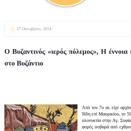
27 Οκτωβρίου, 2014
O Βυζαντινός «ιερός πόλεμος», Η έννοια
στο Βυζάντιο
Από τον 7ο αι. είχε αρχ
Ήδη επί Μαυρικίου, το 59
ολονυκτία στην Αγ. Σοφία
φορές σοβαρά από εχθρού