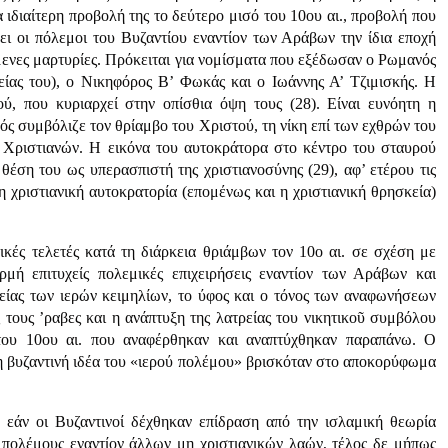
α ιδιαίτερη προβολή της το δεύτερο μισό του 10ου αι., προβολή που
ει οι πόλεμοι του Βυζαντίου εναντίον των Αράβων την ίδια εποχή
μενες μαρτυρίες. Πρόκειται για νομίσματα που εξέδωσαν ο Ρωμανός
είας του), ο Νικηφόρος Β’ Φωκάς και ο Ιωάννης Α’ Τζιμισκής. Η
ύ, που κυριαρχεί στην οπίσθια όψη τους (28). Είναι ευνόητη η
ός συμβόλιζε τον θρίαμβο του Χριστού, τη νίκη επί των εχθρών του
ν Χριστιανών. Η εικόνα του αυτοκράτορα στο κέντρο του σταυρού
θέση του ως υπερασπιστή της χριστιανοσύνης (29), αφ’ ετέρου τις
 η χριστιανική αυτοκρατορία (επομένως και η χριστιανική θρησκεία)
κές τελετές κατά τη διάρκεια θριάμβων τον 10ο αι. σε σχέση με
ρμή επιτυχείς πολεμικές επιχειρήσεις εναντίον των Αράβων και
ρείας των ιερών κειμηλίων, το ύφος και ο τόνος των αναφωνήσεων
 τους ’ραβες και η ανάπτυξη της λατρείας του νικητικοῦ συμβόλου
 του 10ου αι. που αναφέρθηκαν και αναπτύχθηκαν παραπάνω. Ο
η βυζαντινή ιδέα του «ιερού πολέμου» βρισκόταν στο αποκορύφωμα
: εάν οι Βυζαντινοί δέχθηκαν επίδραση από την ισλαμική θεωρία
 πολέμους εναντίον άλλων μη χριστιανικών λαών, τέλος δε μήπως