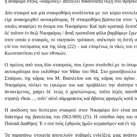
η αναφορά στους «δαίμονες» αποτελεί πιθανότατα νύξη στο θρήσκ
Δύο σταυροί και μία σταυροθήκη συνδέονται με τον κύριο συντε
είχε ανακηρυχθεί αυτοκράτορας. Η σταυροθήκη βρίσκεται στον ’γ
οποίες αναφέρει το όνομα του Νικηφόρου: Καί πρίν κραταιῷ δεσπό
δέ τοῦτον ἐν θεῷ Νικηφόρος / ἄναξ τροποῦται φῦλα βαρβάρων ἔχων
στον οποίο ο σταυρός, το νικητικόν τρόπαιον, απέκτησε τη διττή 
επί του πνεύματος και της ύλης (22) – και επομένως οι νίκες του
Κωνσταντίνου επί των εθνικών.
Ο πρώτος από τους δύο σταυρούς, που έχουν συνδεθεί με το όνο
αυτοκράτορα που εκδόθηκε τον Μάιο του 964. Στο χρυσόβουλλο 
Σταύρου, της κάρας του Μ. Βασιλείου και της κάρας του αγίου
Νικηφόρος πλέκει το εγκώμιο του και προβάλλει την ιδιότητα 
ἀντικείμενος, χαίρει δέ λεώς ὁ χριστώνυμος, τοῦτο ἰσχύς παν
στρατῷ νῖκαι…, τοῦτ’ αὐτό πάμφρακτος καί ἄβατος φραγμός κατά τ
Η απόδοση του δεύτερου σταυρού στον Νικηφόρο δεν είναι απ
διάστημα της βασιλείας του (963-969) (25). Η οπίσθια όψη του σ
Παλαιά Διαθήκη: Ἐ ν σοί τούς ἐχθρούς ἡμῶν κεραιοῦμεν καί ἐν τῷ
Τα παραπάνω στοιχεία αποτελούν σοβαρές ενδείξεις μιας ανάπτυ