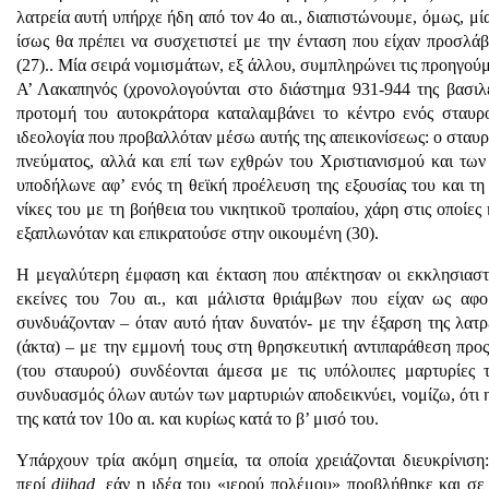
λατρεία αυτή υπήρχε ήδη από τον 4ο αι., διαπιστώνουμε, όμως, μί
ίσως θα πρέπει να συσχετιστεί με την ένταση που είχαν προσλάβ
(27).. Μία σειρά νομισμάτων, εξ άλλου, συμπληρώνει τις προηγού
Α’ Λακαπηνός (χρονολογούνται στο διάστημα 931-944 της βασιλ
προτομή του αυτοκράτορα καταλαμβάνει το κέντρο ενός σταυρο
ιδεολογία που προβαλλόταν μέσω αυτής της απεικονίσεως: ο σταυρ
πνεύματος, αλλά και επί των εχθρών του Χριστιανισμού και τω
υποδήλωνε αφ’ ενός τη θεϊκή προέλευση της εξουσίας του και τη 
νίκες του με τη βοήθεια του νικητικοῦ τροπαίου, χάρη στις οποίες
εξαπλωνόταν και επικρατούσε στην οικουμένη (30).
Η μεγαλύτερη έμφαση και έκταση που απέκτησαν οι εκκλησιαστι
εκείνες του 7ου αι., και μάλιστα θριάμβων που είχαν ως αφο
συνδυάζονταν – όταν αυτό ήταν δυνατόν- με την έξαρση της λατ
(άκτα) – με την εμμονή τους στη θρησκευτική αντιπαράθεση προς
(του σταυρού) συνδέονται άμεσα με τις υπόλοιπες μαρτυρίες
συνδυασμός όλων αυτών των μαρτυριών αποδεικνύει, νομίζω, ότι 
της κατά τον 10ο αι. και κυρίως κατά το β’ μισό του.
Υπάρχουν τρία ακόμη σημεία, τα οποία χρειάζονται διευκρίνιση
περί
djihad,
εάν η ιδέα του «ιερού πολέμου» προβλήθηκε και σε