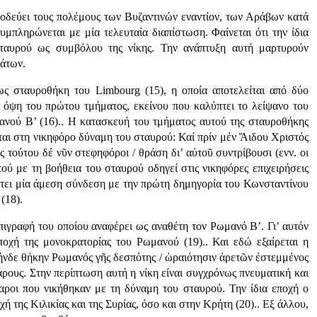
νοδεύει τους πολέμους των Βυζαντινών εναντίον, των Αράβων κατά
υμπληρώνεται με μία τελευταία διαπίστωση. Φαίνεται ότι την ίδια
 σταυρού ως συμβόλου της νίκης. Την ανάπτυξη αυτή μαρτυρούν
μάτων.
ς σταυροθήκη του Limbourg (15), η οποία αποτελείται από δύο
α όψη του πρώτου τμήματος, εκείνου που καλύπτει το λείψανο του
ανού Β’ (16).. Η κατασκευή του τμήματος αυτού της σταυροθήκης
νται στη νικηφόρο δύναμη του σταυρού: Καί πρίν μέν Ἅιδου Χριστός
 τούτου δέ νῦν στεφηφόροι / θράση δι’ αὐτοῦ συντρίβουσι (ενν. οι
ού με τη βοήθεια του σταυρού οδηγεί στις νικηφόρες επιχειρήσεις
πτει μία άμεση σύνδεση με την πρώτη δημηγορία του Κωνσταντίνου
(18).
πιγραφή του οποίου αναφέρει ως αναθέτη τον Ρωμανό Β’. Γι’ αυτόν
ποχή της μονοκρατορίας του Ρωμανού (19).. Και εδώ εξαίρεται η
 τήνδε θήκην Ρωμανός γῆς δεσπότης / ὡραιότησιν ἀρετῶν ἐστεμμένος
βάρους. Στην περίπτωση αυτή η νίκη είναι συγχρόνως πνευματική και
ρβαροι που νικήθηκαν με τη δύναμη του σταυρού. Την ίδια εποχή ο
χή της Κιλικίας και της Συρίας, όσο και στην Κρήτη (20).. Εξ άλλου,