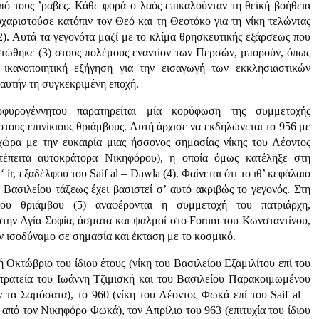
πό τους ’ραβες. Κάθε φορά ο λαός επικαλούνταν τη θεϊκή βοήθεια
υχαριστούσε κατόπιν τον Θεό και τη Θεοτόκο για τη νίκη τελώντας
(2). Αυτά τα γεγονότα μαζί με το κλίμα θρησκευτικής εξάρσεως που
στώθηκε (3) στους πολέμους εναντίον των Περσών, μπορούν, όπως
ικανοποιητική εξήγηση για την εισαγωγή των εκκλησιαστικών
αυτήν τη συγκεκριμένη εποχή.
φυρογέννητου παρατηρείται μία κορύφωση της συμμετοχής
τους επινίκιους θριάμβους. Αυτή άρχισε να εκδηλώνεται το 956 με
χώρα με την ευκαιρία μιας ήσσονος σημασίας νίκης του Λέοντος
έπειτα αυτοκράτορα Νικηφόρου), η οποία όμως κατέληξε στη
 ir, εξαδέλφου του Saif al – Dawla (4). Φαίνεται ότι το ιθ’ κεφάλαιο
 Βασιλείου τάξεως έχει βασιστεί σ’ αυτό ακριβώς το γεγονός. Στη
του θριάμβου (5) αναφέρονται η συμμετοχή του πατριάρχη,
 στην Αγία Σοφία, άσματα και ψαλμοί στο Forum του Κωνσταντίνου,
όν ισοδύναμο σε σημασία και έκταση με το κοσμικό.
Οκτώβριο του ίδιου έτους (νίκη του Βασιλείου Εξαμιλίτου επί του
κστρατεία του Ιωάννη Τζιμισκή και του Βασιλείου Παρακοιμωμένου
 τα Σαμόσατα), το 960 (νίκη του Λέοντος Φωκά επί του Saif al –
 από τον Νικηφόρο Φωκά), τον Απρίλιο του 963 (επιτυχία του ίδιου