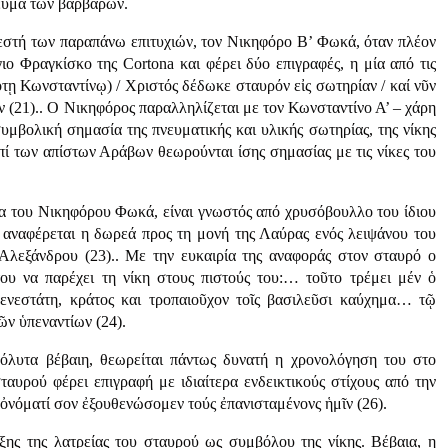
ευμα των βαρβάρων.
λεστή των παραπάνω επιτυχιών, τον Νικηφόρο Β’ Φωκά, όταν πλέον
ιο Φραγκίσκο της Cortona και φέρει δύο επιγραφές, η μία από τις
τῃ Κωνσταντίνῳ) / Χριστός δέδωκε σταυρόν εἰς σωτηρίαν / καί νῦν
 (21).. Ο Νικηφόρος παραλληλίζεται με τον Κωνσταντίνο Α’ – χάρη
συμβολική σημασία της πνευματικής και υλικής σωτηρίας, της νίκης
 επί των απίστων Αράβων θεωρούνται ίσης σημασίας με τις νίκες του
μα του Νικηφόρου Φωκά, είναι γνωστός από χρυσόβουλλο του ίδιου
αναφέρεται η δωρεά προς τη μονή της Λαύρας ενός λειψάνου του
 Αλεξάνδρου (23).. Με την ευκαιρία της αναφοράς στον σταυρό ο
του να παρέχει τη νίκη στους πιστούς του:… τοῦτο τρέμει μέν ὁ
σθενεστάτη, κράτος και τροπαιοῦχον τοῖς βασιλεῦσι καύχημα… τῷ
ῶν ὑπεναντίων (24).
όλυτα βέβαιη, θεωρείται πάντως δυνατή η χρονολόγηση του στο
ταυρού φέρει επιγραφή με ιδιαίτερα ενδεικτικούς στίχους από την
 ὀνόματί σον ἐξουθενώσομεν τούς ἐπανισταμένονς ἡμῖν (26).
ξης της λατρείας του σταυρού ως συμβόλου της νίκης. Βέβαια, η