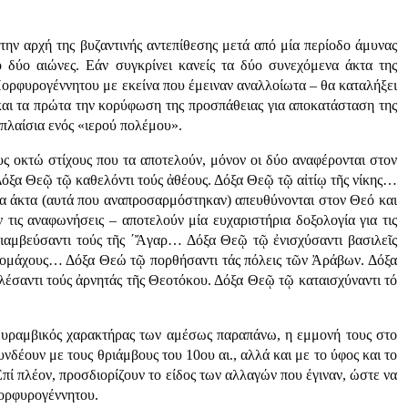
την αρχή της βυζαντινής αντεπίθεσης μετά από μία περίοδο άμυνας
 δύο αιώνες. Εάν συγκρίνει κα­νείς τα δύο συνεχόμενα άκτα της
ορφυρογέννητου με εκείνα που έμειναν αναλλοίωτα – θα καταλήξει
και τα πρώτα την κορύφωση της προσπάθειας για αποκατά­σταση της
 πλαίσια ενός «ιερού πολέμου».
υς οκτώ στίχους που τα αποτελούν, μόνον οι δύο αναφέρονται στον
 Δόξα Θεῷ τῷ καθελόντι τούς ἀθέους. Δόξα Θεῷ τῷ αἰτίῳ τῆς νίκης…
ώτα άκτα (αυτά που αναπροσαρμόστηκαν) απευθύνονται στον Θεό και
ν τις αναφωνήσεις – αποτελούν μία ευχαριστήρια δοξολογία για τις
ιαμβεύσαντι τούς τῆς ΄Ἄγαρ… Δόξα Θεῷ τῷ ἐνισχύσαντι βασιλεῖς
τομάχους… Δόξα Θεώ τῷ πορθήσαντι τάς πόλεις τῶν Ἀράβων. Δόξα
λέσαντι τούς ἀρνητάς τῆς Θεοτόκου. Δόξα Θεῷ τῷ καταισχύναντι τό
ιθυραμβικός χαρακτήρας των αμέσως παραπάνω, η εμμονή τους στο
δέουν με τους θριάμβους του 10ου αι., αλλά και με το ύφος και το
πί πλέον, προσδιορίζουν το είδος των αλλαγών που έγιναν, ώστε να
Πορφυρογέννητου.