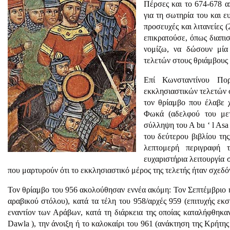
Πέρσες και το 674-678 α
για τη σωτηρία του και ε
προσευχές και λιτανείες 
επικρατούσε, όπως διαπι
νομίζω, να δώσουν μία 
τελετών στους θριάμβους 
Επί Κωνσταντίνου Πορ
εκκλησιαστικών τελετών σ
τον θρίαμβο που έλαβε 
Φωκά (αδελφού του μετ
σύλληψη του Α bu ‘ l Asa ‘
του δεύτερου βιβλίου της
λεπτομερή περιγραφή 
ευχαριστήρια λειτουργία
που μαρτυρούν ότι το εκκλησιαστικό μέρος της τελετής ήταν σχεδ
Τον θρίαμβο του 956 ακολούθησαν εννέα ακόμη: Τον Σεπτέμβριο ή 
αραβικού στόλου), κατά τα τέλη του 958/αρχές 959 (επιτυχής ε
εναντίον των Αράβων, κατά τη διάρκεια της οποίας καταλήφθηκαν
Dawla ), την άνοιξη ή το καλοκαίρι του 961 (ανάκτηση της Κρήτης