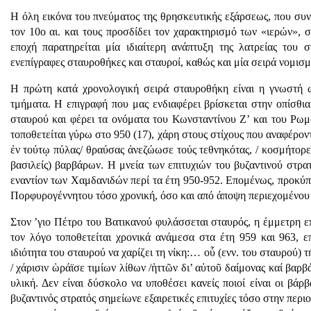
Η όλη εικόνα του πνεύματος της θρησκευτικής εξάρσεως, που συ
τον 10ο αι. και τους προσδίδει τον χαρακτηρισμό των «ιερών», σ
εποχή παρατηρείται μία ιδιαίτερη ανάπτυξη της λατρείας του
ενεπίγραφες σταυροθήκες και σταυροί, καθώς και μία σειρά νομισ
Η πρώτη κατά χρονολογική σειρά σταυροθήκη είναι η γνωστή ω
τμήματα. Η επιγραφή που μας ενδιαφέρει βρίσκεται στην οπίσθι
σταυρού και φέρει τα ονόματα του Κωνσταντίνου Ζ’ και του Ρωμ
τοποθετείται γύρω στο 950 (17), χάρη στους στίχους που αναφέρο
ἐν τούτῳ πύλας/ θραύσας ἀνεζώωσε τούς τεθνηκότας, / κοσμήτορες
βασιλείς) βαρβάρων. Η μνεία των επιτυχιών του βυζαντινού στρατ
εναντίον των Χαμδανιδών περί τα έτη 950-952. Επομένως, προκύ
Πορφυρογέννητου τόσο χρονική, όσο και από άποψη περιεχομένου 
Στον ’γιο Πέτρο του Βατικανού φυλάσσεται σταυρός, η έμμετρη ε
τον λόγο τοποθετείται χρονικά ανάμεσα στα έτη 959 και 963, ε
ιδιότητα του σταυρού να χαρίζει τη νίκη:… οὗ (ενν. του σταυρού)
/ χάρισιν ὡράϊσε τιμίων λίθων /ἡττῶν δι’ αὐτοῦ δαίμονας καί βαρ
υλική. Δεν είναι δύσκολο να υποθέσει κανείς ποιοί είναι οι βά
βυζαντινός στρατός σημείωνε εξαιρετικές επιτυχίες τόσο στην περιο