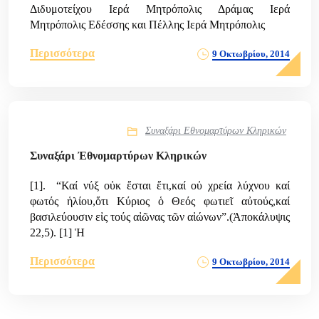
Διδυμοτείχου Ιερά Μητρόπολις Δράμας Ιερά
Μητρόπολις Εδέσσης και Πέλλης Ιερά Μητρόπολις
Περισσότερα
9 Οκτωβρίου, 2014
Συναξάρι Εθνομαρτύρων Κληρικών
Συναξάρι Ἐθνομαρτύρων Κληρικών
[1]. “Καί νύξ οὐκ ἔσται ἔτι,καί οὐ χρεία λύχνου καί
φωτός ἡλίου,ὅτι Κύριος ὁ Θεός φωτιεῖ αὐτούς,καί
βασιλεύουσιν εἰς τούς αἰῶνας τῶν αἰώνων”.(Ἀποκάλυψις
22,5). [1] Ἡ
Περισσότερα
9 Οκτωβρίου, 2014