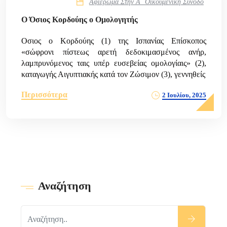
Αφιέρωμα Στην Α΄ Οικουμενική Σύνοδο
Ο Όσιος Κορδούης ο Ομολογητής
Οσιος o Κορδούης (1) της Ισπανίας Επίσκοπος
«σώφρονι πίστεως αρετή δεδοκιμασμένος ανήρ,
λαμπρυνόμενος ταις υπέρ ευσεβείας ομολογίαις» (2),
καταγωγής Αιγυπτιακής κατά τον Ζώσιμον (3), γεννηθείς
Περισσότερα
2 Ιουλίου, 2025
Αναζήτηση