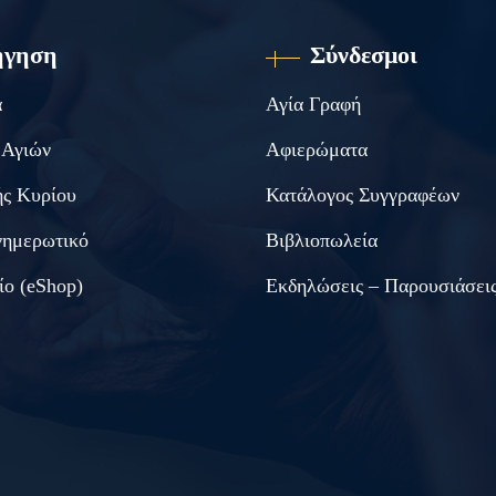
ήγηση
Σύνδεσμοι
α
Αγία Γραφή
 Αγιών
Αφιερώματα
ς Κυρίου
Κατάλογος Συγγραφέων
νημερωτικό
Βιβλιοπωλεία
ίο (eShop)
Εκδηλώσεις – Παρουσιάσει