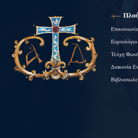
Πλο
Επικοινωνί
Εορτολόγιο
Τεύχη Φωνή
Διακονία Ε
Βιβλιοπωλε