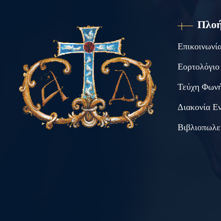
Πλο
Επικοινωνί
Εορτολόγιο
Τεύχη Φωνή
Διακονία Ε
Βιβλιοπωλε