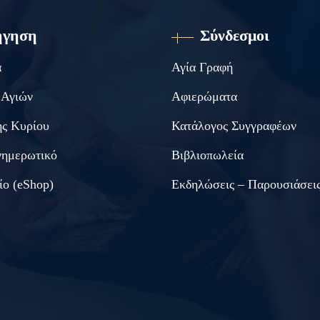
ήγηση
Σύνδεσμοι
α
Αγία Γραφή
 Αγιών
Αφιερώματα
ς Κυρίου
Κατάλογος Συγγραφέων
νημερωτικό
Βιβλιοπωλεία
ίο (eShop)
Εκδηλώσεις – Παρουσιάσει