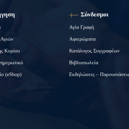
ήγηση
Σύνδεσμοι
α
Αγία Γραφή
 Αγιών
Αφιερώματα
ς Κυρίου
Κατάλογος Συγγραφέων
νημερωτικό
Βιβλιοπωλεία
ίο (eShop)
Εκδηλώσεις – Παρουσιάσει