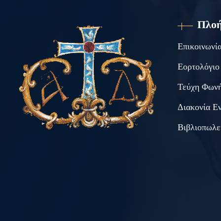
Πλο
Επικοινωνί
Εορτολόγιο
Τεύχη Φωνή
Διακονία Ε
Βιβλιοπωλε