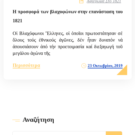
Αφιέρωμα Στο 1821
Η προσφορά των βλαχοφώνων στην επανάσταση του
1821
Οἱ Βλαχόφωνοι Ἕλληνες, οἱ ὁποῖοι πρωτοστάτησαν σέ
ὅλους τούς ἐθνικούς ἀγῶνες, δέν ἦταν δυνατόν νά
ἀπουσιάσουν ἀπό τήν προετοιμασία καί διεξαγωγή τοῦ
μεγάλου ἀγώνα τῆς
Περισσότερα
23 Οκτωβρίου, 2019
Αναζήτηση