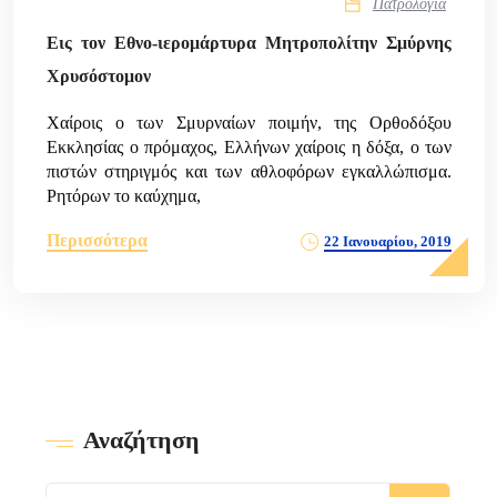
Πατρολογία
Εις τον Εθνο-ιερομάρτυρα Μητροπολίτην Σμύρνης
Χρυσόστομον
Χαίροις ο των Σμυρναίων ποιμήν, της Ορθοδόξου
Εκκλησίας ο πρόμαχος, Ελλήνων χαίροις η δόξα, ο των
πιστών στηριγμός και των αθλοφόρων εγκαλλώπισμα.
Ρητόρων το καύχημα,
Περισσότερα
22 Ιανουαρίου, 2019
Αναζήτηση