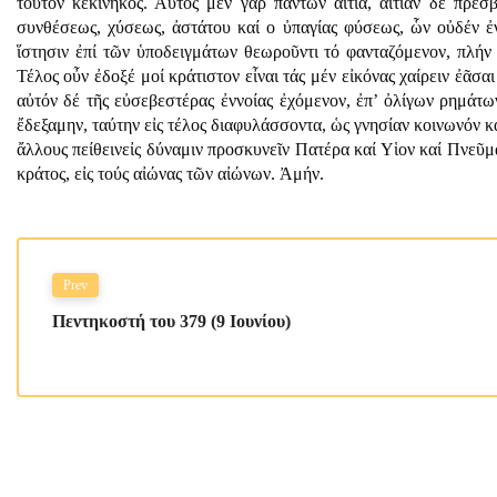
τοῦτον κεκινηκός. Αὐτός μέν γάρ πάντων αἰτία, αἰτίαν δε πρεσ
συνθέσεως, χύσεως, ἀστάτου καί ο ὐπαγίας φύσεως, ὧν οὐδέν ἐν
ἵστησιν ἐπί τῶν ὑποδειγμάτων θεωροῦντι τό φανταζόμενον, πλήν ε
Τέλος οὖν ἐδοξέ μοί κράτιστον εἶναι τάς μέν εἰκόνας χαίρειν ἐᾶσα
αὐτόν δέ τῆς εὐσεβεστέρας ἐννοίας ἐχόμενον, ἐπ’ ὀλίγων ρημάτ
ἔδεξαμην, ταύτην εἰς τέλος διαφυλάσσοντα, ὡς γνησίαν κοινωνόν κ
ἄλλους πείθεινεἰς δύναμιν προσκυνεῖν Πατέρα καί Υἱον καί Πνεῦμα
κράτος, εἰς τούς αἰώνας τῶν αἰώνων. Ἀμήν.
Prev
Πεντηκοστή του 379 (9 Ιουνίου)