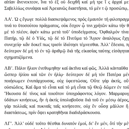
αἰτίαν ἄνενεκτεον, ἵνα τό ἐξ οὗ δειχθῆ καί μή τρε ῖ ς ἀρχαί 
Σαβελλίως συνάψαι καί Ἀρειανῶς διαστῆσαι, τό μέν τ ῷ προσώπῳ, τ
ΛΑ’. Ὡ ς ἔγωγε πολλά διασκεψάμενος πρός ἐμαυτόν τή φιλοπραγμο
τινά το ῦτοσούτου πράγματος, οὐκ ἔσχον ᾧ τινι χρήτῶν κάτω τήν θ
μέ τό πλέον, ἀφέν κάτω μετά τοῦ’ ὑποδείγματος. Ὀφθαλμόν τίνα
Πατήρ, τῷ δέ ὁ Υἱός, τῷ δέ τό Πνεῦμα τό Ἅγιον ἀναλόγως ἔχῃ
συνεχείᾳ· κἄν δοκεῖ πως τρισίν ἰδιότησι τέμνεσθαι. Ἀλλ’ ἔδεισα,
δεύτερον δέ μή τό ἐν τῷ ἀριθμῷ διά τῆς εἰκασίας ταύτης εἰσάγητ
σχηματιζόμενα.
ΛΒ’. Πάλιν ἥλιον ἐνεθυμηθην καί ἀκτῖνα καί φῶς. Ἀλλά κἀνταῦθα 
ὥσπερ ἡλίου καί τῶν ἐν ἡλίῳ· δεύτερον δέ μή τόν Πατέρα μ
ποιήσωμεν ἐνυπάρχουσας, οὐχ ὑφεστώσας. Οὔτε γάρ ἀκτίς, οὔτε
οὐσιώδεις. Καί ἅμα τό εἶναι καί τό μή εἶναι τῷ Θεῷ δῶμεν ἐν το
Ἤκουσα δέ τίνος καί τοιοῦτον ὑπογράφοντος λόγον. Μαρμαρυγ
ὑδάτων κινήσεως, ἥν ἡ ἀκτίς ὑπολαβοῦσα διά τοῦ ἐν μέσῳ ἀέρος,
γάρ πολλαῖς καί πυκναῖς ταῖς κινήσεσιν, οὐχ ἕν οὖσᾳ μᾶλλον 
διαστάσεως, πρίν ὄψει κρατηθῆναι διαδιδράσκουσα.
ΛΓ’. Ἀλλ’ οὐδέ τοῦτο θέσθαι δυνατόν ἐμοί, δι’ ἕν μέν, ὅτί τήν μ