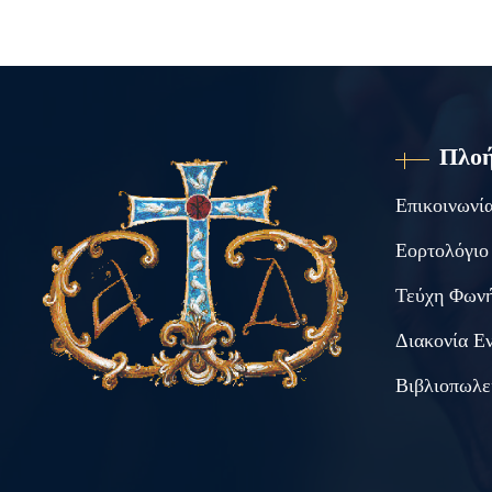
Πλο
Επικοινωνί
Εορτολόγιο
Τεύχη Φωνή
Διακονία Ε
Βιβλιοπωλε