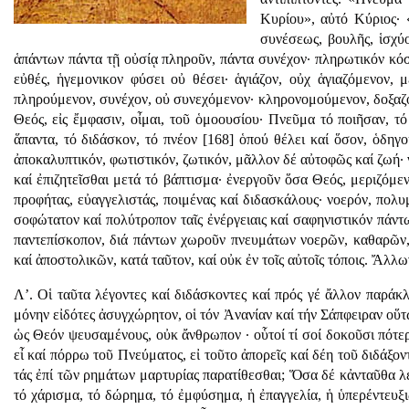
Κυρίου», αὐτό Κύριος· 
συνέσεως, βουλῆς, ἱσχύ
ἁπάντων πάντα τῇ οὐσίᾳ πληροῦν, πάντα συνέχον· πληρωτικόν κό
εὐθές, ἡγεμονικον φύσει οὐ θέσει· ἁγιάζον, οὐχ ἁγιαζόμενον, 
πληρούμενον, συνέχον, οὐ συνεχόμενον· κληρονομούμενον, δοξαζ
Θεός, εἰς ἔμφασιν, οἶμαι, τοῦ ὁμοουσίου· Πνεῦμα τό ποιῆσαν, τ
ἅπαντα, τό διδάσκον, τό πνέον [168] ὁπού θέλει καί ὅσον, ὁδηγ
ἀποκαλυπτικόν, φωτιστικόν, ζωτικόν, μᾶλλον δέ αὐτοφῶς καί ζωή· 
καί ἐπιζητεῖσθαι μετά τό βάπτισμα· ἐνεργοῦν ὅσα Θεός, μεριζόμε
προφήτας, εὐαγγελιστάς, ποιμένας καί διδασκάλους· νοερόν, πολυ
σοφώτατον καί πολύτροπον ταῖς ἐνέργειαις καί σαφηνιστικόν πάντ
παντεπίσκοπον, διά πάντων χωροῦν πνευμάτων νοερῶν, καθαρῶν,
καί ἀποστολικῶν, κατά ταῦτον, καί οὐκ ἐν τοῖς αὐτοῖς τόποις. Ἄλ
Λ’. Οἱ ταῦτα λέγοντες καί διδάσκοντες καί πρός γέ ἄλλον παράκλ
μόνην εἰδότες ἀσυγχώρητον, οἱ τόν Ἀνανίαν καί τήν Σάπφειραν οὕ
ὡς Θεόν ψευσαμένους, οὐκ ἄνθρωπον · οὗτοί τί σοί δοκοῦσι πότερ
εἶ καί πόρρω τοῦ Πνεύματος, εἰ τοῦτο ἀπορεῖς καί δέη τοῦ διδάξον
τάς ἐπί τῶν ρημάτων μαρτυρίας παρατίθεσθαι; Ὅσα δέ κἀνταῦθα λέγ
τό χάρισμα, τό δώρημα, τό ἐμφύσημα, ἡ ἐπαγγελία, ἡ ὑπερέντευξις