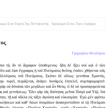
ρωμα Στην Εορτή Της Πεντηκοστής
Αφιέρωμα Στους Τρεις Ιεράρχες
τος
Γρηγορίου Θεολόγου
ποι τίς ἄν τό ἄγραφον ὑποθεμενος· ἤδη δέ ἤξει σοί καί ὁ τῶν
ὅτι καί λίαν ἔγγραφος ἡ τοῦ Πνεύματος θεότης ἐπιδει- χθήσεται τοῖς
ἀλλότριοις τοῦ Πνεύματος. Σκόπει δέ οὕτως· γεννᾶται Χριστός,
μαρ- τυρεῖ, πειράζεται, ἀνάγει· δυνάμεις ἐπιτελεῖ, συμπαρομαρτεῖ·
ί γάρ οὐ δύναται τῶν μεγάλων καί ὧν Θεός; τί δέ οὐ προσαγορεύεται
ς καί γεννήσεως; Ἔδει γάρ τάς ἰδιότητας μεῖναι Πατρί καί Υἱῷ, ἵνα
τητι, τῇ καί τἄλλα εἰς τάξιν ἀγούση καί εὐκοσμίαν. Ἐγώ μέν φρίττω
 κλήσεων καί καθ’ ὅσων ὀνομάτων ἀναισχυντοῦσιν οἱ τῷ Πνεύματι
α Θεοῦ» λέγεται, «Πνεῦμα Χριστοῦ», «νοῦς «Χριστοῦ», «Πνεῦμα