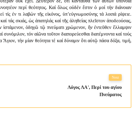
βυτέραν οὐκ ἔχει. Δεύτερον δέ, ὅτι κἀνταυθα τῶν αὐτῶν ὑπόνοια
νοητέον περί θεότητος. Καί ὅλως οὐδέν ἔστιν ὁ μοί τήν διάνοιαν
ἰ τίς ἐν τι λαβών τῆς εἰκόνος, ὑπ’εὐγνωμοσύνης τά λοιπά ρίψειε.
ι καί τάς σκιάς, ὡς ἀπατηλάς καί τῆς ἀληθείας πλεῖστον ἀποδεούσας,
ων ἱστάμενον, ὁδηγῶ τῷ πνεύματι χρώμενον, ἥν ἐντεῦθεν ἔλλαμψιν
αί συνόμιλον, τόν αἰῶνα τοῦτον διαπορεύεσθαι διατέμνοντα καί τούς
 Ἅγιον, τήν μίαν θεότητα τέ καί δύναμιν ὅτι αὐτῷ πάσα δόξα, τιμή,
Next
Λόγος ΛΑ', Περί του αγίου
Πνεύματος