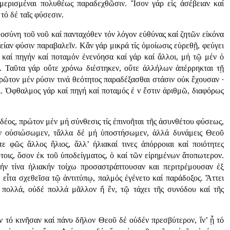
μεμερισμέναι πολυθέως παραδεχθῶσιν. Ἴσον γάρ εἰς ἀσέβειαν καί
ό δέ ταῖς φύσεσιν.
σύνη τοῦ νοῦ καί πανταχόθεν τόν λόγον εὐθύνας καί ζητῶν εἰκόνα
είαν φύσιν παραβαλεῖν. Κἄν γάρ μικρά τίς ὁμοίωσις εὑρεθῇ, φεύγει
 καί πηγήν καί ποταμόν ἐνενόησα καί γάρ καί ἄλλοι, μή τῷ μέν ὁ
. Ταῦτα γάρ οὔτε χρόνω διέστηκεν, οὔτε ἀλλήλων ἀπέρρηκται τῇ
 πρῶτον μέν ρύσιν τινά θεότητος παραδέξασθαι στάσιν οὐκ ἔχουσαν ·
αι. Ὀφθαλμος γάρ καί πηγή καί ποταμός ἐ ν ἔστιν ἀριθμῶ, διαφόρως
δέος, πρώτον μέν μή σύνθεσις τίς ἐπινοῆται τῆς ἀσυνθέτου φύσεως,
έν οὐσιώσωμεν, τἄλλα δέ μή ὑποστήσωμεν, ἀλλά δυνάμεις Θεοῦ
 φῶς ἄλλος ἥλιος, ἄλλ’ ἡλιακαί τινες ἀπόρροιαι καί ποιότητες
ύτοις, ὅσον ἐκ τοῦ ὑποδείγματος, ὁ καί τῶν εἰρημένων ἄτοπωτερον.
ήν τίνα ἡλιακήν τοίχω προσαστράπτουσαν και περιτρέμουσαν ἐξ
 εἶτα σχεθεῖσα τῷ ἀντιτύπῳ, παλμός ἐγένετο καί παράδοξος. Ἄττει
ἤ πολλά, οὐδέ πολλά μᾶλλον ἤ ἕν, τῷ τάχει τῆς συνόδου καί τῆς
έν τό κινῆσαν καί πάνυ δῆλον Θεοῦ δέ οὐδέν πρεσβύτερον, ἵν’ ᾗ τό