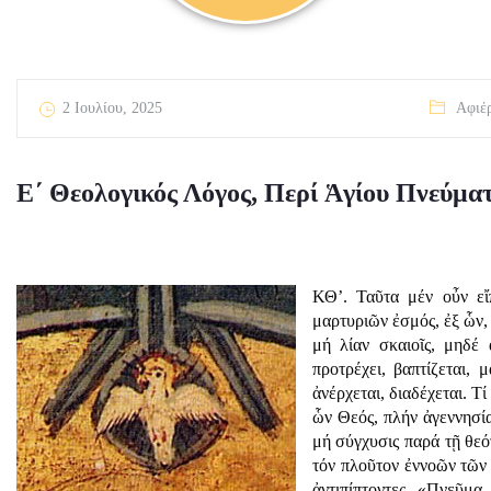
2 Ιουλίου, 2025
Αφιέ
Ε΄ Θεολογικός Λόγος, Περί Ἁγίου Πνεύμα
ΚΘ’. Ταῦτα μέν οὖν εἴ
μαρτυριῶν ἐσμός, ἐξ ὧν, 
μή λίαν σκαιοῖς, μηδέ 
προτρέχει, βαπτίζεται, 
ἀνέρχεται, διαδέχεται. Τ
ὧν Θεός, πλήν ἀγεννησία
μή σύγχυσις παρά τῇ θεό
τόν πλοῦτον ἐννοῶν τῶν
ἀντιπίπτοντες. «Πνεῦμ