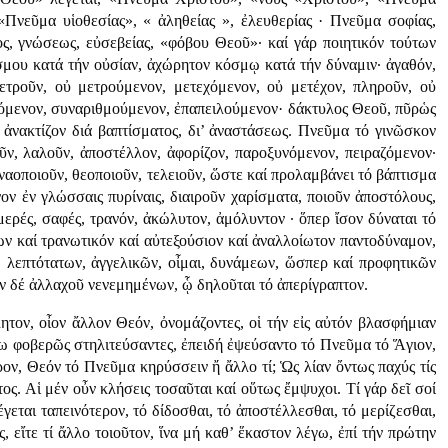
«Πνεῦμα υἱοθεσίας», « ἀληθείας », ἐλευθερίας · Πνεῦμα σοφίας,
ος, γνώσεως, εὐσεβείας, «φόβου Θεοῦ»· καί γάρ ποιητικόν τούτων
σμου κατά τήν οὐσίαν, ἀχώρητον κόσμῳ κατά τήν δύναμιν· ἀγαθόν,
μετροῦν, οὐ μετρούμενον, μετεχόμενον, οὐ μετέχον, πληροῦν, οὐ
όμενον, συναριθμούμενον, ἐπαπειλούμενον· δάκτυλος Θεοῦ, πῦρὡς
ό ἀνακτίζον διά βαπτίσματος, δι’ ἀναστάσεως. Πνεῦμα τό γινῶσκον
οῦν, λαλοῦν, ἀποστέλλον, ἀφορίζον, παροξυνόμενον, πειραζόμενον·
ναοποιοῦν, θεοποιοῦν, τελειοῦν, ὥστε καί προλαμβάνει τό βάπτισμα
νον ἐν γλώσσαις πυρίναις, διαιροῦν χαρίσματα, ποιοῦν ἀποστόλους,
μερές, σαφές, τρανόν, ἀκώλυτον, ἀμόλυντον · ὅπερ ἴσον δύναται τό
ων καί τρανωτικόν καί αὐτεξούσιον καί ἀναλλοίωτον παντοδύναμον,
 λεπτότατων, ἀγγελικῶν, οἶμαι, δυνάμεων, ὥσπερ καί προφητικῶν
λων δέ ἀλλαχοῦ νενεμημένων, ᾧ δηλοῦται τό ἀπερίγραπτον.
ητον, οἶον ἄλλον Θεόν, ὀνομάζοντες, οἱ τήν εἰς αὐτόν βλασφήμιαν
τω φοβερῶς στηλιτεύσαντες, ἐπειδή ἐψεύσαντο τό Πνεῦμα τό Ἅγιον,
ον, Θεόν τό Πνεῦμα κηρύσσειν ἤ ἄλλο τί; Ὡς λίαν ὄντως παχύς τίς
τος. Αἱ μέν οὖν κλήσεις τοσαῦται καί οὕτως ἔμψυχοι. Τί γάρ δεῖ σοί
εται ταπεινότερον, τό δίδοσθαι, τό ἀποστέλλεσθαι, τό μερίζεσθαι,
, εἴτε τί ἄλλο τοιοῦτον, ἵνα μή καθ’ ἕκαστον λέγω, ἐπί τήν πρώτην