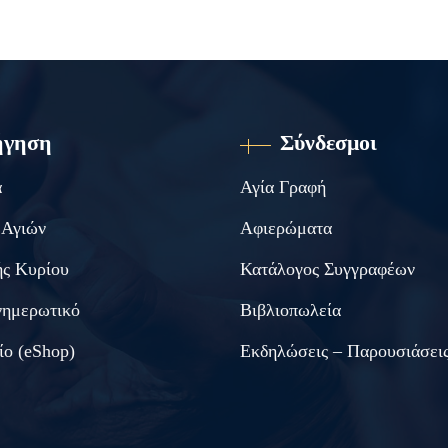
ήγηση
Σύνδεσμοι
α
Αγία Γραφή
 Αγιών
Αφιερώματα
ς Κυρίου
Κατάλογος Συγγραφέων
νημερωτικό
Βιβλιοπωλεία
ίο (eShop)
Εκδηλώσεις – Παρουσιάσει