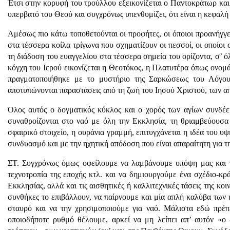
Έτσι στην κορυφή του τρούλλου εξεικονίζεται ο Παντοκράτωρ και
υπερβατό του Θεού και συγχρόνως υπενθυμίζει, ότι είναι η κεφαλή
Αμέσως πιο κάτω τοποθετούνται οι προφήτες, οι όποιοι προανήγγ
στα τέσσερα κοίλα τρίγωνα που σχηματίζουν οι πεσσοί, οι οποίοι
τη διάδοση του ευαγγελίου στα τέσσερα σημεία του ορίζοντα, σ’ ό
κόγχη του Ιερού εικονίζεται η Θεοτόκος, η Πλατυτέρα όπως ονομά
πραγματοποιήθηκε με το μυστήριο της Σαρκώσεως του Λόγου
αποτυπώνονται παραστάσεις από τη ζωή του Ιησού Χριστού, των α
Όλος αυτός ο δογματικός κύκλος και ο χορός των αγίων συνδέε
συναθροίζονται στο ναό με όλη την Εκκλησία, τη θριαμβεύουσα 
σφαιρικό στοιχείο, η ουράνια γραμμή, επιτυγχάνεται η ιδέα του υ
συνδυασμό και με την ηχητική απόδοση που είναι απαραίτητη για τ
ΣΤ. Συγχρόνως όμως οφείλουμε να λαμβάνουμε υπόψη μας και τη
τεχνοτροπία της εποχής κτλ. και να δημιουργούμε ένα σχέδιο-κρά
Εκκλησίας, αλλά και τις αισθητικές ή καλλιτεχνικές τάσεις της κο
συνθήκες το επιβάλλουν, να παίρνουμε και μία απλή καλύβα των 
σταυρό και να την χρησιμοποιούμε για ναό. Μάλιστα εδώ πρέπ
οποιοδήποτε ρυθμό θέλουμε, αρκεί να μη λείπει απ’ αυτόν «ο 