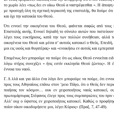
το χωρίο λέει «πως δει εν οίκω Θεού α ναστρέφεσθαι ». Η άποψη ό
με προσοχή όλη τη σχετική περικοπή της επιστολής, θα δούμε ότι
και όχι την κατοικία του Θεού.
Ότι εννοεί την οικογένεια του Θεού, φαίνεται σαφώς από τους 
Επιστολής αυτής. Εννοεί δηλαδή το σύνολο αυτών που πιστεύου
λέγει τους ευκτήριους, κατά την των πολλών συνήθειαν, αλλά 
οικογένεια του Θεού και μέσα σ’ αυτούς κατοικεί ο Θεός. Επειδή, 
μοι εις υιούς και θυγατέρας» και «ενοικήσω εν αυτοίς και εμπεριπατ
Επομένως δεν μπορούμε να πούμε ότι ως οίκος Θεού εννοείται ειδι
λόγω στίχος συνεχίζει « ήτις εστίν εκκλησία Θεού ζώντος». Η έ
έννοια του ναού.
Γ. Α λλά και για άλλο ένα λόγο δεν μπορούμε να πούμε, ότι εννοε
προς τους Αθηναίους επάνω στον ’ρειο Πάγο, ότι ο Θεός δεν περι
ποιήσας τον κόσμον… ουκ εν χειροποιήτοις ναοίς κατοικεί, 
πρωτομάρτυρας Στέφανος έλεγε προς τους συμπατριώτες του πριν
Αλλ’ ουχ ο ύψιστος εν χειροποιήτοις κατοικεί. Καθώς ο προφήτη
ποίον οίκον οικοδομήσετε μοι, λέγει Κύριος» (Πραξ. 7, 47-49).