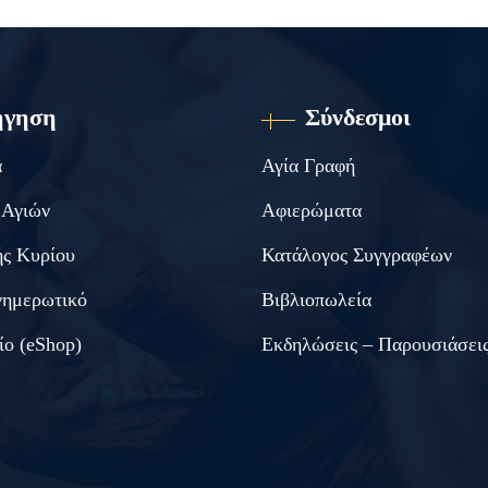
ήγηση
Σύνδεσμοι
α
Αγία Γραφή
 Αγιών
Αφιερώματα
ς Κυρίου
Κατάλογος Συγγραφέων
νημερωτικό
Βιβλιοπωλεία
ίο (eShop)
Εκδηλώσεις – Παρουσιάσει