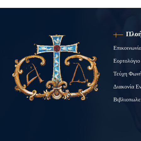
Πλο
Επικοινωνί
Εορτολόγιο
Τεύχη Φωνή
Διακονία Ε
Βιβλιοπωλε