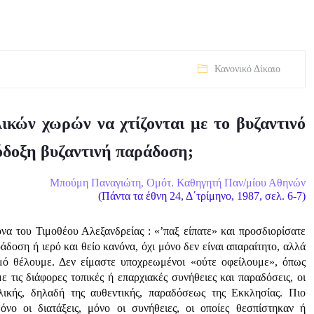
Κανονικό Δίκαιο
λικών χωρών να χτίζονται με το βυζαντινό
όδοξη βυζαντινή παράδοση;
Μπούμη Παναγιώτη, Oμότ. Καθηγητή Παν/μίου Αθηνών
(Πάντα τα έθνη 24, Δ΄τρίμηνο, 1987, σελ. 6-7)
να του Τιμοθέου Αλεξανδρείας : «’παξ είπατε» και προσδιορίσατε
δοση ή ιερό και θείο κανόνα, όχι μόνο δεν είναι απαραίτητο, αλλά
θμό θέλουμε. Δεν είμαστε υποχρεωμένοι «ούτε οφείλουμε», όπως
τις διάφορες τοπικές ή επαρχιακές συνήθειες και παραδόσεις, οι
λικής, δηλαδή της αυθεντικής, παραδόσεως της Εκκλησίας. Πιο
όνο οι διατάξεις, μόνο οι συνήθειες, οι οποίες θεσπίστηκαν ή