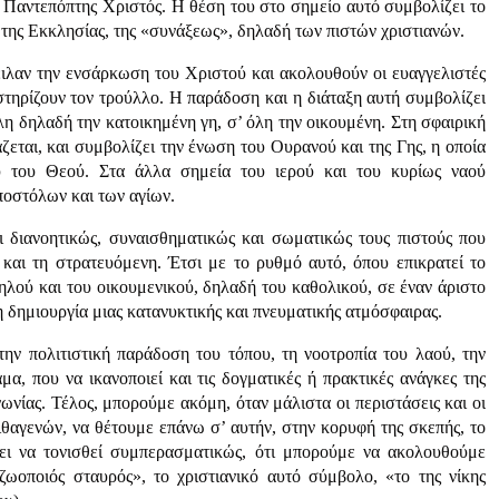
 Παντεπόπτης Χριστός. Η θέση του στο σημείο αυτό συμβολίζει το
 της Εκκλησίας, της «συνάξεως», δηλαδή των πιστών χριστιανών.
ειλαν την ενσάρκωση του Χριστού και ακολουθούν οι ευαγγελιστές
 στηρίζουν τον τρούλλο. Η παράδοση και η διάταξη αυτή συμβολίζει
λη δηλαδή την κατοικημένη γη, σ’ όλη την οικουμένη. Στη σφαιρική
ζεται, και συμβολίζει την ένωση του Ουρανού και της Γης, η οποία
 του Θεού. Στα άλλα σημεία του ιερού και του κυρίως ναού
ποστόλων και των αγίων.
ι διανοητικώς, συναισθηματικώς και σωματικώς τους πιστούς που
και τη στρατευόμενη. Έτσι με το ρυθμό αυτό, όπου επικρατεί το
ψηλού και του οικουμενικού, δηλαδή του καθολικού, σε έναν άριστο
η δημιουργία μιας κατανυκτικής και πνευματικής ατμόσφαιρας.
ν πολιτιστική παράδοση του τόπου, τη νοοτροπία του λαού, την
μα, που να ικανοποιεί και τις δογματικές ή πρακτικές ανάγκες της
ινωνίας. Τέλος, μπορούμε ακόμη, όταν μάλιστα οι περιστάσεις και οι
ιθαγενών, να θέτουμε επάνω σ’ αυτήν, στην κορυφή της σκεπής, το
ει να τονισθεί συμπερασματικώς, ότι μπορούμε να ακολουθούμε
ζωοποιός σταυρός», το χριστιανικό αυτό σύμβολο, «το της νίκης