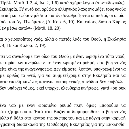
Πρβλ. Ματθ. 1 2, 4, Ιω. 2, 1 6) κατά σχήμα λόγου (συνεκδοχικώς),
 Εκκλησία. Γι’ αυτό και ορθώς ο ελληνικός λαός ονομάζει τους ναούς
ειδή και εφόσον μέσα σ’ αυτόν συναθροίζονται οι πιστοί, οι οποίοι
αός του Αγ. Πνεύματος (Α’ Κορ. 6, 19). Και επίσης διότι ο Κύριος
μί εν μέσω αυτών» (Ματθ. 18, 20).
αι ο χειροποίητος ναός, αλλά ο πιστός λαός του Θεού, η Εκκλησία
4, 16 και Κολοσ. 2, 19).
πει να συνδέουμε τον οίκο του Θεού με έναν ωρισμένο τύπο ναού,
η σωτηρία των ανθρώπων με έναν ωρισμένο ρυθμό, είτε βυζαντινός
ς, είτε είναι της αναγεννήσεως. Δεν είμαστε, λοιπόν, υποχρεωμένοι να
υμε ορθώς το Θεό, για να συμμετέχουμε στην Εκκλησία και να
ιστα επειδή κανένας κανόνας οικουμενικής συνόδου δεν επιβάλλει
 δεν υπάρχει νόμος, εκεί υπάρχει ελευθερία κινήσεως, γιατί «ου ουκ
ε ένα ναό με έναν ωρισμένο ρυθμό πλην όμως μπορούμε να
στο ζήτημα αυτό. Έτσι στο Βυζάντιο διαμορφώθηκε ο βυζαντινός
ούλλο ή θόλο στο κέντρο της σκεπής του και με κόγχη στην κορυφή
ογματική διδασκαλία της Ορθόδοξης Εκκλησίας για την Εκκλησία.