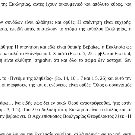
της Εκκλησίας, αυτές έχουν οικουμενικό και απόλυτο κύρος, και
ών συνόδων είναι αλάθητες και ορθές; Η απάντηση είναι ευχερής:
σία, επειδή αυτές αποτελούν το στόμα της καθόλου Εκκλησίας, η
άθητη; Η απάντηση και εδώ είναι θετική: Βεβαίως, η Εκκλησία ως
ε κεφαλή το θεάνθρωπο Ι. Χριστό (Εφεσ. 5, 22. πρβλ. και Εφεσ. 4,
ή είναι αλάθητη, σημαίνει ότι και όλο το σώμα δεν αστοχεί, δεν
το «Πνεύμα της αληθείας» (Ιω. 14, 16-1 7 και 1 5, 26) και αυτό την
ς οι αποφάσεις της και οι ενέργειες είναι ορθές. Όλος ο οργανισμός
ράφω… ίνα ειδής πως δει εν οικώ Θεού αναστρέφεσθαι, ήτις εστίν
μ. 3, 1 5). Του λέει δηλαδή ότι η Εκκλησία είναι ο στύλος και το
ι την βεβαιώνει. Ο Αρχιεπίσκοπος Βουλγαρίας Θεοφύλακτος λέει: «Η
ν ομιλεί για την Εκκλησία καθόλου, αλλά ειδικώς για το ναό, γιατί