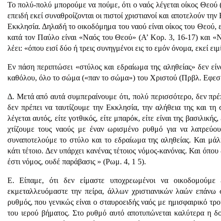
Το πολύ-πολύ μπορούμε να πούμε, ότι ο ναός λέγεται οίκος Θεού (
επειδή εκεί συναθροίζονται οι πιστοί χριστιανοί και αποτελούν την
Εκκλησία. Δηλαδή το οικοδόμημα του ναού είναι οίκος του Θεού, επ
κατά τον Παύλο είναι «Ναός του Θεού» (Α’ Κορ. 3, 16-17) και «Ν
λέει: «όπου εισί δύο ή τρεις συνηγμένοι εις το εμόν όνομα, εκεί ει
Εν πάση περιπτώσει «στύλος και εδραίωμα της αληθείας» δεν είν
καθόλου, όλο το σώμα («παν το σώμα») του Χριστού (Πρβλ. Εφεσ. 
Δ. Μετά από αυτά συμπεραίνουμε ότι, πολύ περισσότερο, δεν πρέ
δεν πρέπει να ταυτίζουμε την Εκκλησία, την αλήθεια της και τ
λέγεται αυτός, είτε γοτθικός, είτε μπαρόκ, είτε είναι της βασιλική
χτίζουμε τους ναούς με έναν ωρισμένο ρυθμό για να λατρεύο
συναποτελούμε το στύλο και το εδραίωμα της αληθείας. Και μάλ
κάτι τέτοιο. Δεν υπάρχει κανένας τέτοιος νόμος-κανόνας. Και όπου
έστι νόμος, ουδέ παράβασις » (Ρωμ. 4, 1 5).
Ε. Είπαμε, ότι δεν είμαστε υποχρεωμένοι να οικοδομούμ
εκμεταλλευόμαστε την πείρα, άλλων χριστιανικών λαών επάνω 
ρυθμός, που γενικώς είναι ο σταυροειδής ναός με ημισφαιρικό τρ
του ιερού βήματος. Στο ρυθμό αυτό αποτυπώνεται καλύτερα η δ