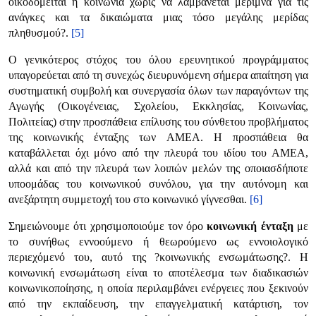
οικοδομείται η κοινωνία χωρίς να λαμβάνεται μέριμνα για τις
ανάγκες και τα δικαιώματα μιας τόσο μεγάλης μερίδας
πληθυσμού?.
[5]
Ο γενικότερος στόχος του όλου ερευνητικού προγράμματος
υπαγορεύεται από τη συνεχώς διευρυνόμενη σήμερα απαίτηση για
συστηματική συμβολή και συνεργασία όλων των παραγόντων της
Αγωγής (Οικογένειας, Σχολείου, Εκκλησίας, Κοινωνίας,
Πολιτείας) στην προσπάθεια επίλυσης του σύνθετου προβλήματος
της κοινωνικής ένταξης των ΑΜΕΑ. Η προσπάθεια θα
καταβάλλεται όχι μόνο από την πλευρά του ιδίου του ΑΜΕΑ,
αλλά και από την πλευρά των λοιπών μελών της οποιασδήποτε
υποομάδας του κοινωνικού συνόλου, για την αυτόνομη και
ανεξάρτητη συμμετοχή του στο κοινωνικό γίγνεσθαι.
[6]
Σημειώνουμε ότι χρησιμοποιούμε τον όρο
κοινωνική ένταξη
με
το συνήθως εννοούμενο ή θεωρούμενο ως εννοιολογικό
περιεχόμενό του, αυτό της ?κοινωνικής ενσωμάτωσης?. Η
κοινωνική ενσωμάτωση είναι το αποτέλεσμα των διαδικασιών
κοινωνικοποίησης, η οποία περιλαμβάνει ενέργειες που ξεκινούν
από την εκπαίδευση, την επαγγελματική κατάρτιση, τον