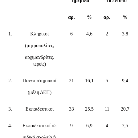
ημερίδα
το έντυπο
αρ.
%
αρ.
%
1.
Κληρικοί
6
4,6
2
3,8
(μητροπολίτες,
αρχιμανδρίτες,
ιερείς)
2.
Πανεπιστημιακοί
21
16,1
5
9,4
(μέλη ΔΕΠ)
3.
Εκπαιδευτικοί
33
25,5
11
20,7
4.
Εκπαιδευτικοί σε
9
6,9
4
7,5
ειδικά σχολεία ή