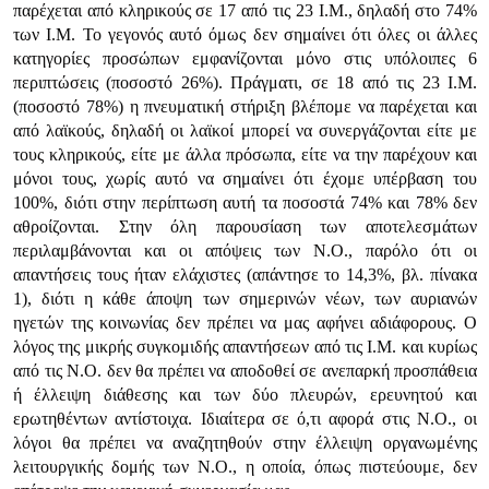
παρέχεται από κληρικούς σε 17 από τις 23 Ι.Μ., δηλαδή στο 74%
των Ι.Μ. Το γεγονός αυτό όμως δεν σημαίνει ότι όλες οι άλλες
κατηγορίες προσώπων εμφανίζονται μόνο στις υπόλοιπες 6
περιπτώσεις (ποσοστό 26%). Πράγματι, σε 18 από τις 23 Ι.Μ.
(ποσοστό 78%) η πνευματική στήριξη βλέπομε να παρέχεται και
από λαϊκούς, δηλαδή οι λαϊκοί μπορεί να συνεργάζονται είτε με
τους κληρικούς, είτε με άλλα πρόσωπα, είτε να την παρέχουν και
μόνοι τους, χωρίς αυτό να σημαίνει ότι έχομε υπέρβαση του
100%, διότι στην περίπτωση αυτή τα ποσοστά 74% και 78% δεν
αθροίζονται. Στην όλη παρουσίαση των αποτελεσμάτων
περιλαμβάνονται και οι απόψεις των Ν.Ο., παρόλο ότι οι
απαντήσεις τους ήταν ελάχιστες (απάντησε το 14,3%, βλ. πίνακα
1), διότι η κάθε άποψη των σημερινών νέων, των αυριανών
ηγετών της κοινωνίας δεν πρέπει να μας αφήνει αδιάφορους. Ο
λόγος της μικρής συγκομιδής απαντήσεων από τις Ι.Μ. και κυρίως
από τις Ν.Ο. δεν θα πρέπει να αποδοθεί σε ανεπαρκή προσπάθεια
ή έλλειψη διάθεσης και των δύο πλευρών, ερευνητού και
ερωτηθέντων αντίστοιχα. Ιδιαίτερα σε ό,τι αφορά στις Ν.Ο., οι
λόγοι θα πρέπει να αναζητηθούν στην έλλειψη οργανωμένης
λειτουργικής δομής των Ν.Ο., η οποία, όπως πιστεύουμε, δεν