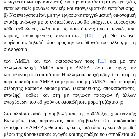
οικογένεια και την κοινωνία) και την κατά σύστημα αγωγή (στις
εκπαιδευτικές μονάδες γενικής και επαγγελματικής εκπαίδευσης).
β) Να ενεργοποιείται με την εργασιακήεπαγγελματική-οικονομική
ένταξη, ανάλογα με το ενδιαφέρον, που θα υπάρχει εκ μέρους του
κάθε ανθρώπου, αλλά και τις υφιστάμενες υποκειμενικές και,
κυρίως, αντικειμενικές δυνατότητες
[10]
. γ) Να ενεργεί
αμφίδρομα, δηλαδή τόσο προς την κατεύθυνση του άλλου, με τη
συνεργασία
των ΑΜΕΑ και των εκπροσώπων τους
[11]
και με την
αλληλοαποδοχή ΑΜΕΑ και μη ΑΜΕΑ, όσο και προς την
κατεύθυνση του εαυτού του. Η αλληλοαποδοχή οδηγεί και στη μη
παρεμπόδιση του ΑΜΕΑ εκ μέρους του μη ΑΜΕΑ, υπό τη μορφή
στέρησης κάποιων δικαιωμάτων (εκπαίδευσης, αποκατάστασης,
ένταξης), καθώς και στη μη παγίωση παροχών ή άλλων
ενισχύσεων που οδηγούν σε οποιαδήποτε μορφή εξάρτησης.
Στο πλαίσιο αυτό η συμβολή και της ορθόδοξης χριστιανικής
Εκκλησίας (ως παράγοντος που συμβάλλει στη διαδικασία
ένταξης των ΑΜΕΑ), θα πρέπει, όπως πιστεύουμε, να εκδηλωθεί
μέσω της θρησκευτικής αγωγής και της πράξης που στηρίζεται σ?