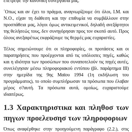
επέτρεψε την κανονική συνεργασία μας.
΄Οπως και αν έχει το πράγμα, αναγνωρίζουμε ότι όλοι, Ι.Μ. και
Ν.Ο., είχαν τη διάθεση και την επιθυμία να συμβάλλουν στην
προσπάθεια μας, λόγοι όμως αντικειμενικοί, δηλαδή ανεξάρτητοι
της θελήσεώς τους, δεν συνηγόρησαν προς τον σκοπό αυτό. Προς
όλους ανεξαιρέτως εκφράζουμε τις θερμές μας ευχαριστίες.
Τέλος σημειώνουμε ότι οι πληροφορίες, οι προτάσεις και οι
παρατηρήσεις που προέρχονται από τις υπόλοιπες πηγές, καθώς
και η ιδιότητα των προσώπων που συναποτελούν τις πηγές αυτές,
συνελέγησαν μέσω πληροφοριακού εντύπου (βλ. παράρτημα ΙΙΙ)
στην ημερίδα της 9ης Μαϊου 1994 (1η εκδήλωση του
προγράμματος), το οποίο συμπλήρωσαν τα πρόσωπα που έλαβαν
μέρος σ?αυτή. Τα πρόσωπα αυτά, ομοίως, ευχαριστούμε
ιδιαιτέρως.
1.3 Χαρακτηριστικα και πληθοσ των
πηγων προελευσησ των πληροφοριων
Όπως αναφέρθηκε στην προηγούμενη παράγραφο (2.2.), στις