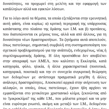
δυνατότητες, να προχωρεί στη μελέτη και την εφαρμογή των
κατάλληλων αλλά και εφικτών λύσεων.
Για το λόγο αυτό τα θέματα, τα οποία εξετάζονται στην ερευνητική
αυτή φάση, είναι κυρίως: α) κριτική περιγραφή της υπάρχουσας
κατάστασης στο πλαίσιο της δράσης των Ι.Μ. και β) προτάσεις,
που διατυπώνονται εκ μέρους τους, αλλά και από άλλους, για τη
δυνατότητα νέων δραστηριοτήτων. Τα ζητήματα αυτά αποτελούν,
όπως πιστεύουμε, σημαντική συμβολή στη συστηματοποίηση του
σχετικού προβληματισμού για την ανάπτυξη, ενδεχομένως, νέας ή
συμπληρωματικής δράσης. Η όλη προσπάθεια δεν αποβλέπει
στην απογραφή των ΑΜΕΑ, που καλύπτει η Εκκλησία, κατά
κατηγορία, φύλο, ηλικία, ή άλλα χαρακτηριστικά (ποσοτικά,
κατηγορικά, ποιοτικά) και την εν συνεχεία συγκριτική θεώρηση
των δεδομένων με αντίστοιχα πραγματικά μεγέθη ή άλλες
ανάλογες δραστηριότητες. Αποσκοπεί αρχικά στην ανίχνευση των
αλλαγών, οι οποίες, όπως πιστεύουμε, έχουν ήδη αρχίσει να
εμφανίζονται στο γενικότερο χριστιανικό κλίμα, ξεκινώντας από
το ?μικροκλίμα? της κάθε Ι.Μ., που μάλιστα μπορεί και να μην
είναι ευρύτερα γνωστό, ακόμη και μεταξύ των Ι.Μ., δεδομένου