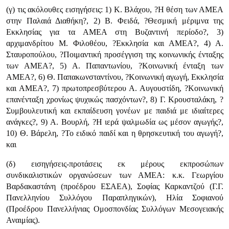
(γ) τις ακόλουθες εισηγήσεις: 1) Κ. Βλάχου, ?Η θέση των ΑΜΕΑ
στην Παλαιά Διαθήκη?, 2) Β. Φειδά, ?Θεσμική μέριμνα της
Εκκλησίας για τα ΑΜΕΑ στη Βυζαντινή περίοδο?, 3)
αρχιμανδρίτου Μ. Φιλοθέου, ?Εκκλησία και ΑΜΕΑ?, 4) Α.
Σταυροπούλου, ?Ποιμαντική προσέγγιση της κοινωνικής ένταξης
των ΑΜΕΑ?, 5) Α. Παπαντωνίου, ?Κοινωνική ένταξη των
ΑΜΕΑ?, 6) Θ. Παπακωνσταντίνου, ?Κοινωνική αγωγή, Εκκλησία
και ΑΜΕΑ?, 7) πρωτοπρεσβύτερου Α. Αυγουστίδη, ?Κοινωνική
επανένταξη χρονίως ψυχικώς πασχόντων?, 8) Γ. Κρουσταλάκη, ?
Συμβουλευτική και εκπαίδευση γονέων με παιδιά με ιδιαίτερες
ανάγκες?, 9) Α. Βουρλή, ?Η ιερά ψαλμωδία ως μέσον αγωγής?,
10) Θ. Βάρελη, ?Το ειδικό παιδί και η θρησκευτική του αγωγή?,
και
(δ) εισηγήσεις-προτάσεις εκ μέρους εκπροσώπων
συνδικαλιστικών οργανώσεων των ΑΜΕΑ: κ.κ. Γεωργίου
Βαρδακαστάνη (προέδρου ΕΣΑΕΑ), Σοφίας Καρκαντζού (Γ.Γ.
Πανελληνίου Συλλόγου Παραπληγικών), Ηλία Σοφιανού
(Προέδρου Πανελλήνιας Ομοσπονδίας Συλλόγων Μεσογειακής
Αναιμίας).