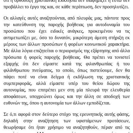
ότι η ορθόδοξη χριστιανική Εκκλησία δεν διαφημίζει ή έστω δεν
προβάλλει το έργο της και, σε κάθε περίπτωση, δεν προσηλυτίζει.
Οι αλλαγές αυτές αναζητούνται, από πλευράς μας, πάντοτε προς
την κατεύθυνση της παροχής βοήθειας για αυτοδυναμία του
προσώπου που έχει ειδικές ανάγκες, προκειμένου να τις
αντιμετωπίζει με, όσο το δυνατόν, μικρότερη άμεση στήριξη εκ
μέρους των άλλων προσώπων ή φορέων κοινωνικού χαρακτήρα.
Με άλλα λόγια επιζητείται ο περιορισμός της εξάρτησης από άλλα
πρόσωπα ή φορείς παροχής βοήθειας. Θα πρέπει να τονιστεί
εξαρχής ότι δεν είμαστε κατά της φιλανθρωπίας ή του
φιλάνθρωπου πνεύματος, το οποίο, όπως πιστεύουμε, δεν θα
πάψει ποτέ να είναι δείγμα ή εκδήλωση της χριστιανικής
συμπεριφοράς, αλλά είμαστε υπέρ του θείου δώρου της
αυτονομίας, που επιτρέπει μεν στη μία πλευρά την ελευθερία
αποφάσεων, υποχρεώνει όμως και την άλλη σε αποδοχή των
ευθυνών της, όπου η αυτονομία των άλλων εμποδίζεται.
Σε ό,τι αφορά στον δεύτερο στόχο της ερευνητικής αυτής φάσης,
δηλαδή στην αναζήτηση των υφιστάμενων προτάσεων,
θεωρήσαμε ότι ήταν χρήσιμο να αναζητηθούν, πέραν από τις