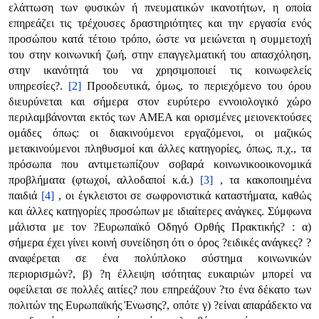
ελάττωση των φυσικών ή πνευματικών ικανοτήτων, η οποία
επηρεάζει τις τρέχουσες δραστηριότητες και την εργασία ενός
προσώπου κατά τέτοιο τρόπο, ώστε να μειώνεται η συμμετοχή
του στην κοινωνική ζωή, στην επαγγελματική του απασχόληση,
στην ικανότητά του να χρησιμοποιεί τις κοινωφελείς
υπηρεσίες?.
[2]
Προοδευτικά, όμως, το περιεχόμενο του όρου
διευρύνεται και σήμερα στον ευρύτερο εννοιολογικό χώρο
περιλαμβάνονται εκτός των ΑΜΕΑ και ορισμένες μειονεκτούσες
ομάδες όπως: οι διακινούμενοι εργαζόμενοι, οι μαζικώς
μετακινούμενοι πληθυσμοί και άλλες κατηγορίες, όπως, π.χ., τα
πρόσωπα που αντιμετωπίζουν σοβαρά κοινωνικοοικονομικά
προβλήματα (φτωχοί, αλλοδαποί κ.ά.)
[3]
, τα κακοποιημένα
παιδιά
[4]
, οι έγκλειστοι σε σωφρονιστικά καταστήματα, καθώς
και άλλες κατηγορίες προσώπων με ιδιαίτερες ανάγκες. Σύμφωνα
μάλιστα με τον ?Ευρωπαϊκό Οδηγό Ορθής Πρακτικής? : α)
σήμερα έχει γίνει κοινή συνείδηση ότι ο όρος ?ειδικές ανάγκες? ?
αναφέρεται σε ένα πολύπλοκο σύστημα κοινωνικών
περιορισμών?, β) ?η έλλειψη ισότητας ευκαιριών μπορεί να
οφείλεται σε πολλές αιτίες? που επηρεάζουν ?το ένα δέκατο των
πολιτών της Ευρωπαϊκής Ένωσης?, οπότε γ) ?είναι απαράδεκτο να