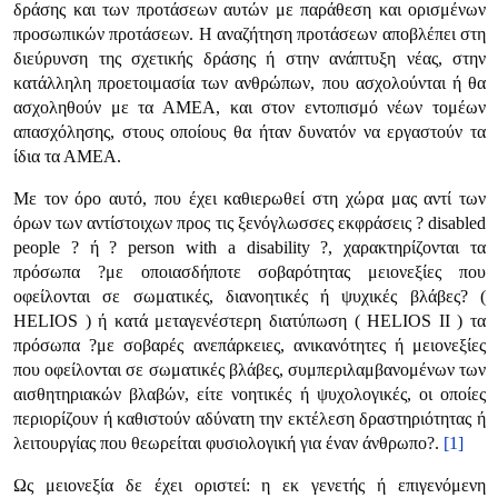
δράσης και των προτάσεων αυτών με παράθεση και ορισμένων
προσωπικών προτάσεων. Η αναζήτηση προτάσεων αποβλέπει στη
διεύρυνση της σχετικής δράσης ή στην ανάπτυξη νέας, στην
κατάλληλη προετοιμασία των ανθρώπων, που ασχολούνται ή θα
ασχοληθούν με τα ΑΜΕΑ, και στον εντοπισμό νέων τομέων
απασχόλησης, στους οποίους θα ήταν δυνατόν να εργαστούν τα
ίδια τα ΑΜΕΑ.
Με τον όρο αυτό, που έχει καθιερωθεί στη χώρα μας αντί των
όρων των αντίστοιχων προς τις ξενόγλωσσες εκφράσεις ? disabled
people ? ή ? person with a disability ?, χαρακτηρίζονται τα
πρόσωπα ?με οποιασδήποτε σοβαρότητας μειονεξίες που
οφείλονται σε σωματικές, διανοητικές ή ψυχικές βλάβες? (
HELIOS ) ή κατά μεταγενέστερη διατύπωση ( HELIOS II ) τα
πρόσωπα ?με σοβαρές ανεπάρκειες, ανικανότητες ή μειονεξίες
που οφείλονται σε σωματικές βλάβες, συμπεριλαμβανομένων των
αισθητηριακών βλαβών, είτε νοητικές ή ψυχολογικές, οι οποίες
περιορίζουν ή καθιστούν αδύνατη την εκτέλεση δραστηριότητας ή
λειτουργίας που θεωρείται φυσιολογική για έναν άνθρωπο?.
[1]
Ως μειονεξία δε έχει οριστεί: η εκ γενετής ή επιγενόμενη