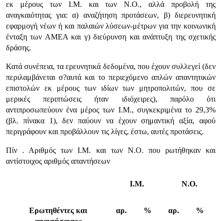
εκ μέρους των Ι.Μ. και των Ν.Ο., αλλά προβολή της
αναγκαιότητας για: α) αναζήτηση προτάσεων, β) διερευνητική
εφαρμογή νέων ή και παλαιών λύσεων-μέτρων για την κοινωνική
ένταξη των ΑΜΕΑ και γ) διεύρυνση και ανάπτυξη της σχετικής
δράσης.
Κατά συνέπεια, τα ερευνητικά δεδομένα, που έχουν συλλεγεί (δεν
περιλαμβάνεται σ?αυτά και το περιεχόμενο απλών απαντητικών
επιστολών εκ μέρους των ιδίων των μητροπολιτών, που σε
μερικές περιπτώσεις ήταν ιδιόχειρες), παρόλο ότι
αντιπροσωπεύουν ένα μέρος των Ι.Μ., συγκεκριμένα το 29,3%
(βλ. πίνακα 1), δεν παύουν να έχουν σημαντική αξία, αφού
περιγράφουν και προβάλλουν τις λίγες, έστω, αυτές προτάσεις.
Πίν . Αριθμός των Ι.Μ. και των Ν.Ο. που ρωτήθηκαν και
αντίστοιχος αριθμός απαντήσεων
Ι.Μ.
Ν.Ο.
Ερωτηθέντες και
αρ.
%
αρ.
%