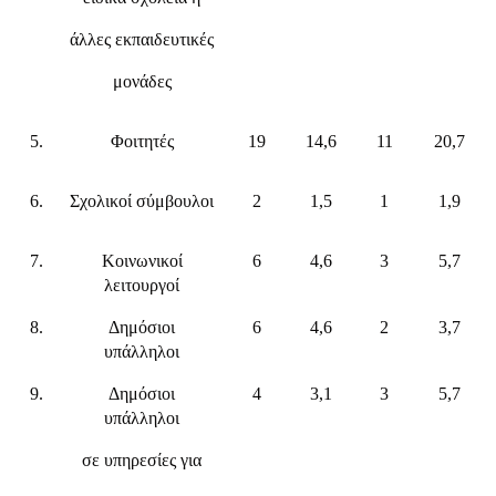
άλλες εκπαιδευτικές
μονάδες
5.
Φοιτητές
19
14,6
11
20,7
6.
Σχολικοί σύμβουλοι
2
1,5
1
1,9
7.
Κοινωνικοί
6
4,6
3
5,7
λειτουργοί
8.
Δημόσιοι
6
4,6
2
3,7
υπάλληλοι
9.
Δημόσιοι
4
3,1
3
5,7
υπάλληλοι
σε υπηρεσίες για