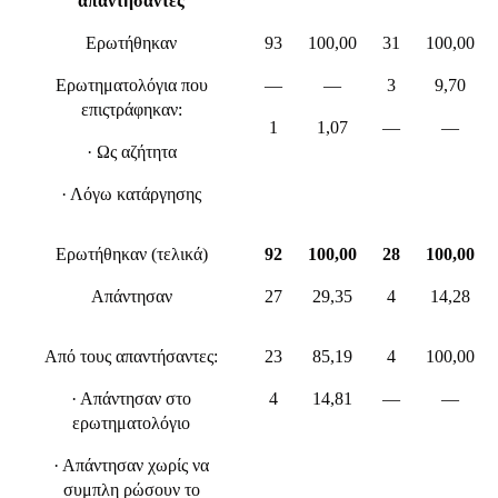
απαντήσαντες
Ερωτήθηκαν
93
100,00
31
100,00
Ερωτηματολόγια που
—
—
3
9,70
επιςτράφηκαν:
1
1,07
—
—
· Ως αζήτητα
· Λόγω κατάργησης
Ερωτήθηκαν (τελικά)
92
100,00
28
100,00
Απάντησαν
27
29,35
4
14,28
Από τους απαντήσαντες:
23
85,19
4
100,00
· Απάντησαν στο
4
14,81
—
—
ερωτηματολόγιο
· Απάντησαν χωρίς να
συμπλη ρώσουν το