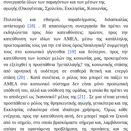
συνεργασία όλων των παραγόντων και των μέσων της
αγωγής (Οικογένειας, Σχολείου, Εκκλησίας, Κοινωνίας,
Πολιτείας και εθισμού, παραδείγματος, διδασκαλίας
αντίστοιχα)
[18]
. Η απαιτούμενη συνεργασία θα πρέπει να
εκδηλώνεται προς δύο κατευθύνσεις: πρώτον, προς την
κατεύθυνση των ιδίων των ΑΜΕΑ, μέσω της κατάλληλης
προετοιμασίας τους για την επί ίσοις όροις?αναλογική? συμμετοχή
τους στο κοινωνικό γίγνεσθαι
[19]
και δεύτερον, προς την
κατεύθυνση των λοιπών μελών της κοινωνίας μας, προκειμένου
να εξελιχθεί η προσπάθεια ?μεταλλαγής? της κοινωνικής στάσης
από αρνητική ή ουδέτερη σε σταθερά θετική και ενεργό
στάση
[20]
. Κατά συνέπεια, ο ρόλος που μπορεί να παίζει το
ΑΜΕΑ στο κοινωνικό σύστημα δεν είναι μόνο προσωπική
υπόθεσή του, αλλά και υπόθεση της ομάδας, η οποία θα πρέπει να
το αποδεχτεί ως ?κανονικό? μέλος της
[21]
. Σε μια τέτοια γενική
προσπάθεια ο ρόλος της θρησκευτικής αγωγής γενικότερα και της
Εκκλησίας ειδικότερα είναι ιδιαίτερα χρήσιμος. Όμως κάθε
ενέργεια, προς την κατεύθυνση αυτή, δεν μπορεί παρά να ξεκινά
από το σημείο, στο οποίο βρισκόμαστε σήμερα και, λαμβάνοντας
υπόψη τα υφιστάμενα προβλήματα, τις προτάσεις και τις