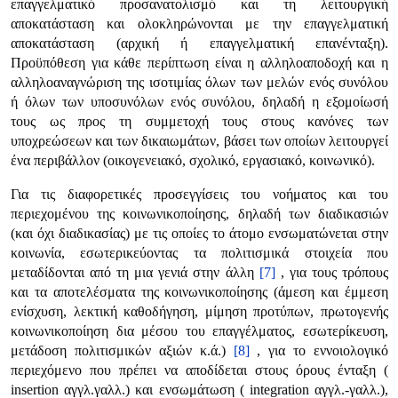
επαγγελματικό προσανατολισμό και τη λειτουργική
αποκατάσταση και ολοκληρώνονται με την επαγγελματική
αποκατάσταση (αρχική ή επαγγελματική επανένταξη).
Προϋπόθεση για κάθε περίπτωση είναι η αλληλοαποδοχή και η
αλληλοαναγνώριση της ισοτιμίας όλων των μελών ενός συνόλου
ή όλων των υποσυνόλων ενός συνόλου, δηλαδή η εξομοίωσή
τους ως προς τη συμμετοχή τους στους κανόνες των
υποχρεώσεων και των δικαιωμάτων, βάσει των οποίων λειτουργεί
ένα περιβάλλον (οικογενειακό, σχολικό, εργασιακό, κοινωνικό).
Για τις διαφορετικές προσεγγίσεις του νοήματος και του
περιεχομένου της κοινωνικοποίησης, δηλαδή των διαδικασιών
(και όχι διαδικασίας) με τις οποίες το άτομο ενσωματώνεται στην
κοινωνία, εσωτερικεύοντας τα πολιτισμικά στοιχεία που
μεταδίδονται από τη μια γενιά στην άλλη
[7]
, για τους τρόπους
και τα αποτελέσματα της κοινωνικοποίησης (άμεση και έμμεση
ενίσχυση, λεκτική καθοδήγηση, μίμηση προτύπων, πρωτογενής
κοινωνικοποίηση δια μέσου του επαγγέλματος, εσωτερίκευση,
μετάδοση πολιτισμικών αξιών κ.ά.)
[8]
, για το εννοιολογικό
περιεχόμενο που πρέπει να αποδίδεται στους όρους ένταξη (
insertion αγγλ.γαλλ.) και ενσωμάτωση ( integration αγγλ.-γαλλ.),