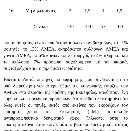
16.
Μη δηλώσαντες
2
1,5
1
1,9
Σύνολο
130
100
53
100
που απάντησαν, είναι εκπαιδευτικοί όλων των βαθμίδων, το 21%
φοιτητές, το 13% ΑΜΕΑ, εκπρόσωποι συλλόγων ΑΜΕΑ και
γονείς ΑΜΕΑ, το 6% κοινωνικοί λειτουργοί, το 4% κληρικοί και
το υπόλοιπο 7% πρόσωπα ασχολούμενα με τα οικιακά,
συνταξιούχοι και μη δηλώσαντες ιδιότητα.
Έπειτα απ?αυτά, οι πηγές πληροφόρησης, που συνδέονται με το
υπό διερεύνηση γενικότερο θέμα της κοινωνικής ένταξης των
ΑΜΕΑ στο πλαίσιο της δράσης της Εκκλησίας, καλύπτουν ένα
ευρύ κύκλο φορέων και προσώπων. Αυτό βέβαια δεν σημαίνει ότι
όλες αυτές οι πηγές, εκτός από εκείνες που εκφράζουν τον
επίσημο χώρο της Εκκλησίας (Ι.Μ.), αποτελούν
αντιπροσωπευτικό δειγματικό χώρο. ?λλωστε, ούτε το
ερωτηματολόγιο ήταν κοινό, ούτε ο βασικός ερευνητικός στόχος
αυτής της φάσης ήταν ο εκτός της επίσημης Εκκλησίας χώρος.