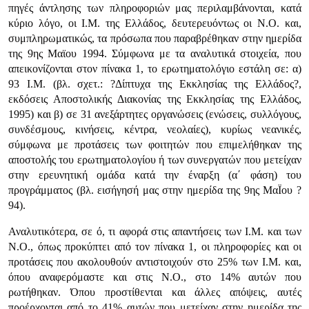
πηγές άντλησης των πληροφοριών μας περιλαμβάνονται, κατά
κύριο λόγο, οι Ι.Μ. της Ελλάδος, δευτερευόντως οι Ν.Ο. και,
συμπληρωματικώς, τα πρόσωπα που παραβρέθηκαν στην ημερίδα
της 9ης Μαϊου 1994. Σύμφωνα με τα αναλυτικά στοιχεία, που
απεικονίζονται στον πίνακα 1, το ερωτηματολόγιο εστάλη σε: α)
93 Ι.Μ. (βλ. σχετ.: ?Δίπτυχα της Εκκλησίας της Ελλάδος?,
εκδόσεις Αποστολικής Διακονίας της Εκκλησίας της Ελλάδος,
1995) και β) σε 31 ανεξάρτητες οργανώσεις (ενώσεις, συλλόγους,
συνδέσμους, κινήσεις, κέντρα, νεολαίες), κυρίως νεανικές,
σύμφωνα με προτάσεις των φοιτητών που επιμελήθηκαν της
αποστολής του ερωτηματολογίου ή των συνεργατών που μετείχαν
στην ερευνητική ομάδα κατά την έναρξη (α΄ φάση) του
προγράμματος (βλ. εισήγησή μας στην ημερίδα της 9ης ΜαΪου ?
94).
Αναλυτικότερα, σε ό, τι αφορά στις απαντήσεις των Ι.Μ. και των
Ν.Ο., όπως προκύπτει από τον πίνακα 1, οι πληροφορίες και οι
προτάσεις που ακολουθούν αντιστοιχούν στο 25% των Ι.Μ. και,
όπου αναφερόμαστε και στις Ν.Ο., στο 14% αυτών που
ρωτήθηκαν. Όπου προστίθενται και άλλες απόψεις, αυτές
προέρχονται από το 41% αυτών που μετείχαν στην ημερίδα της