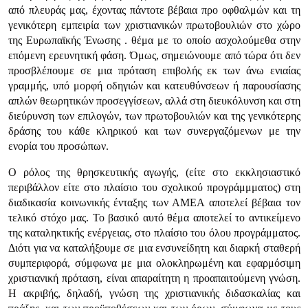
από πλευράς μας, έχοντας πάντοτε βέβαια προ οφθαλμών και τη
γενικότερη εμπειρία των χριστιανικών πρωτοβουλιών στο χώρο
της Ευρωπαϊκής Ένωσης . θέμα με το οποίο ασχολούμεθα στην
επόμενη ερευνητική φάση. Όμως, σημειώνουμε από τώρα ότι δεν
προσβλέπουμε σε μια πρόταση επιβολής εκ των άνω ενιαίας
γραμμής, υπό μορφή οδηγιών και κατευθύνσεων ή παρουσίασης
απλών θεωρητικών προσεγγίσεων, αλλά στη διευκόλυνση και στη
διεύρυνση των επιλογών, των πρωτοβουλιών και της γενικότερης
δράσης του κάθε κληρικού και των συνεργαζόμενων με την
ενορία του προσώπων.
Ο ρόλος της θρησκευτικής αγωγής, (είτε στο εκκλησιαστικό
περιβάλλον είτε στο πλαίσιο του σχολικού προγράμμματος) στη
διαδικασία κοινωνικής ένταξης των ΑΜΕΑ αποτελεί βέβαια τον
τελικό στόχο μας. Το βασικό αυτό θέμα αποτελεί το αντικείμενο
της καταληκτικής ενέργειας, στο πλαίσιο του όλου προγράμματος.
Διότι για να καταλήξουμε σε μια ενσυνείδητη και διαρκή σταθερή
συμπεριφορά, σύμφωνα με μια ολοκληρωμένη και εφαρμόσιμη
χριστιανική πρόταση, είναι απαραίτητη η προαπαιτούμενη γνώση.
Η ακριβής, δηλαδή, γνώση της χριστιανικής διδασκαλίας και