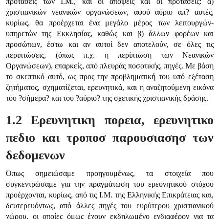
προτάσεις των Ι.Μ., και οι απόψεις και οι προτάσεις: α)
χριστιανικών νεανικών οργανώσεων, αφού αύριο απ? αυτές,
κυρίως, θα προέρχεται ένα μεγάλο μέρος των λειτουργών-
υπηρετών της Εκκλησίας, καθώς και β) άλλων φορέων και
προσώπων, έστω και αν αυτοί δεν αποτελούν, σε όλες τις
περιπτώσεις, (όπως π.χ. η περίπτωση των Νεανικών
Οργανώσεων), επαρκείς, από πλευράς ποσοτικής, πηγές. Με βάση
το σκεπτικό αυτό, ως προς την προβληματική του υπό εξέταση
ζητήματος, σχηματίζεται, ερευνητικά, και η αναζητούμενη εικόνα
του ?σήμερα? και του ?αύριο? της σχετικής χριστιανικής δράσης.
1.2 Ερευνητικη πορεια, ερευνητικο
πεδιο και τροποσ παρουσιασησ των
δεδομενων
Όπως σημειώσαμε προηγουμένως, τα στοιχεία που
συγκεντρώσαμε για την πραγμάτωση του ερευνητικού στόχου
προέρχονται, κυρίως, από τις Ι.Μ. της Ελληνικής Επικράτειας και,
δευτερευόντως, από άλλες πηγές του ευρύτερου χριστιανικού
χώρου, οι οποίες όμως έχουν εκδηλωμένο ενδιαφέρον για τα