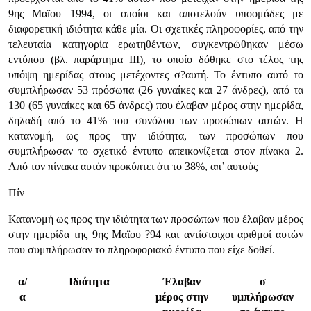
9ης Μαϊου 1994, οι οποίοι και αποτελούν υποομάδες με
διαφορετική ιδιότητα κάθε μία. Οι σχετικές πληροφορίες, από την
τελευταία κατηγορία ερωτηθέντων, συγκεντρώθηκαν μέσω
εντύπου (βλ. παράρτημα ΙΙΙ), το οποίο δόθηκε στο τέλος της
υπόψη ημερίδας στους μετέχοντες σ?αυτή. Το έντυπο αυτό το
συμπλήρωσαν 53 πρόσωπα (26 γυναίκες και 27 άνδρες), από τα
130 (65 γυναίκες και 65 άνδρες) που έλαβαν μέρος στην ημερίδα,
δηλαδή από το 41% του συνόλου των προσώπων αυτών. Η
κατανομή, ως προς την ιδιότητα, των προσώπων που
συμπλήρωσαν το σχετικό έντυπο απεικονίζεται στον πίνακα 2.
Από τον πίνακα αυτόν προκύπτει ότι το 38%, απ’ αυτούς
Πίν
Κατανομή ως προς την ιδιότητα των προσώπων που έλαβαν μέρος
στην ημερίδα της 9ης Μαϊου ?94 και αντίστοιχοι αριθμοί αυτών
που συμπλήρωσαν το πληροφοριακό έντυπο που είχε δοθεί.
α/
Ιδιότητα
Έλαβαν
σ
α
μέρος στην
υμπλήρωσαν