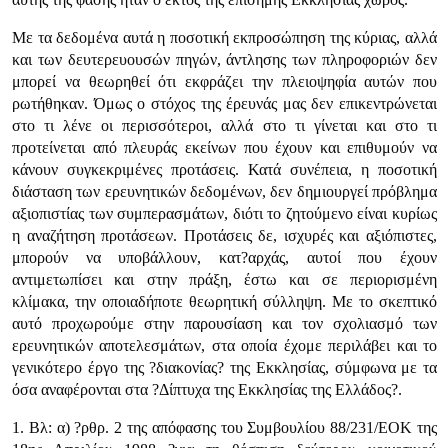
Με τα δεδομένα αυτά η ποσοτική εκπροσώπηση της κύριας, αλλά
και των δευτερευουσών πηγών, άντλησης των πληροφοριών δεν
μπορεί να θεωρηθεί ότι εκφράζει την πλειοψηφία αυτών που
ρωτήθηκαν. Όμως ο στόχος της έρευνάς μας δεν επικεντρώνεται
στο τι λένε οι περισσότεροι, αλλά στο τι γίνεται και στο τι
προτείνεται από πλευράς εκείνων που έχουν και επιθυμούν να
κάνουν συγκεκριμένες προτάσεις. Κατά συνέπεια, η ποσοτική
διάσταση των ερευνητικών δεδομένων, δεν δημιουργεί πρόβλημα
αξιοπιστίας των συμπερασμάτων, διότι το ζητούμενο είναι κυρίως
η αναζήτηση προτάσεων. Προτάσεις δε, ισχυρές και αξιόπιστες,
μπορούν να υποβάλλουν, κατ?αρχάς, αυτοί που έχουν
αντιμετωπίσει και στην πράξη, έστω και σε περιορισμένη
κλίμακα, την οποιαδήποτε θεωρητική σύλληψη. Με το σκεπτικό
αυτό προχωρούμε στην παρουσίαση και τον σχολιασμό των
ερευνητικών αποτελεσμάτων, στα οποία έχομε περιλάβει και το
γενικότερο έργο της ?διακονίας? της Εκκλησίας, σύμφωνα με τα
όσα αναφέρονται στα ?Δίπτυχα της Εκκλησίας της Ελλάδος?.
1.
Βλ: α) ?ρθρ. 2 της απόφασης του Συμβουλίου 88/231/ΕΟΚ της