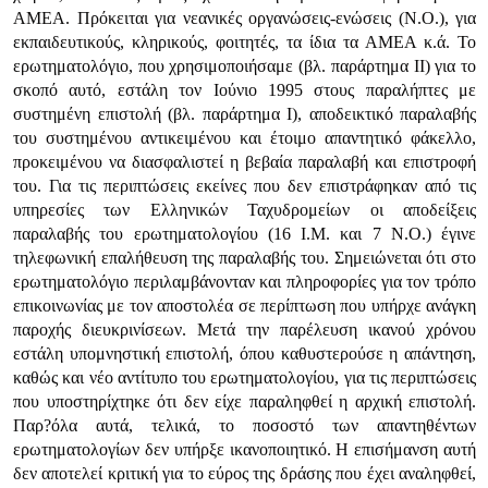
ΑΜΕΑ. Πρόκειται για νεανικές οργανώσεις-ενώσεις (Ν.Ο.), για
εκπαιδευτικούς, κληρικούς, φοιτητές, τα ίδια τα ΑΜΕΑ κ.ά. Το
ερωτηματολόγιο, που χρησιμοποιήσαμε (βλ. παράρτημα ΙΙ) για το
σκοπό αυτό, εστάλη τον Ιούνιο 1995 στους παραλήπτες με
συστημένη επιστολή (βλ. παράρτημα Ι), αποδεικτικό παραλαβής
του συστημένου αντικειμένου και έτοιμο απαντητικό φάκελλο,
προκειμένου να διασφαλιστεί η βεβαία παραλαβή και επιστροφή
του. Για τις περιπτώσεις εκείνες που δεν επιστράφηκαν από τις
υπηρεσίες των Ελληνικών Ταχυδρομείων οι αποδείξεις
παραλαβής του ερωτηματολογίου (16 Ι.Μ. και 7 Ν.Ο.) έγινε
τηλεφωνική επαλήθευση της παραλαβής του. Σημειώνεται ότι στο
ερωτηματολόγιο περιλαμβάνονταν και πληροφορίες για τον τρόπο
επικοινωνίας με τον αποστολέα σε περίπτωση που υπήρχε ανάγκη
παροχής διευκρινίσεων. Μετά την παρέλευση ικανού χρόνου
εστάλη υπομνηστική επιστολή, όπου καθυστερούσε η απάντηση,
καθώς και νέο αντίτυπο του ερωτηματολογίου, για τις περιπτώσεις
που υποστηρίχτηκε ότι δεν είχε παραληφθεί η αρχική επιστολή.
Παρ?όλα αυτά, τελικά, το ποσοστό των απαντηθέντων
ερωτηματολογίων δεν υπήρξε ικανοποιητικό. Η επισήμανση αυτή
δεν αποτελεί κριτική για το εύρος της δράσης που έχει αναληφθεί,