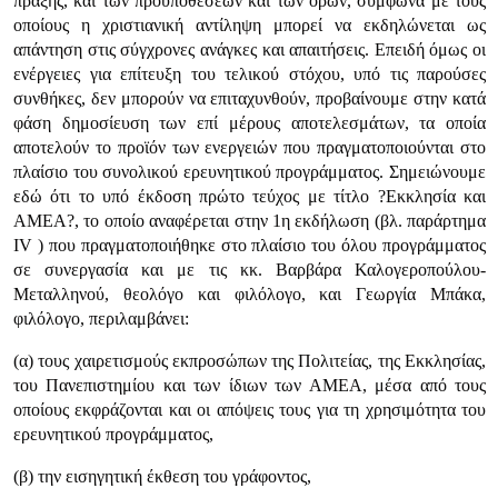
πράξης, και των προϋποθέσεων και των όρων, σύμφωνα με τους
οποίους η χριστιανική αντίληψη μπορεί να εκδηλώνεται ως
απάντηση στις σύγχρονες ανάγκες και απαιτήσεις. Επειδή όμως οι
ενέργειες για επίτευξη του τελικού στόχου, υπό τις παρούσες
συνθήκες, δεν μπορούν να επιταχυνθούν, προβαίνουμε στην κατά
φάση δημοσίευση των επί μέρους αποτελεσμάτων, τα οποία
αποτελούν το προϊόν των ενεργειών που πραγματοποιούνται στο
πλαίσιο του συνολικού ερευνητικού προγράμματος. Σημειώνουμε
εδώ ότι το υπό έκδοση πρώτο τεύχος με τίτλο ?Εκκλησία και
ΑΜΕΑ?, το οποίο αναφέρεται στην 1η εκδήλωση (βλ. παράρτημα
IV ) που πραγματοποιήθηκε στο πλαίσιο του όλου προγράμματος
σε συνεργασία και με τις κκ. Βαρβάρα Καλογεροπούλου-
Μεταλληνού, θεολόγο και φιλόλογο, και Γεωργία Μπάκα,
φιλόλογο, περιλαμβάνει:
(α) τους χαιρετισμούς εκπροσώπων της Πολιτείας, της Εκκλησίας,
του Πανεπιστημίου και των ίδιων των ΑΜΕΑ, μέσα από τους
οποίους εκφράζονται και οι απόψεις τους για τη χρησιμότητα του
ερευνητικού προγράμματος,
(β) την εισηγητική έκθεση του γράφοντος,