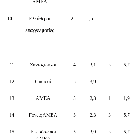
ΑΜΕΑ
10.
Ελεύθεροι
2
1,5
—
—
επαγγελματίες
11.
Συνταξιούχοι
4
3,1
3
5,7
12.
Οικιακά
5
3,9
—
—
13.
ΑΜΕΑ
3
2,3
1
1,9
14.
Γονείς ΑΜΕΑ
3
2,3
3
5,7
15.
Εκπρόσωποι
5
3,9
3
5,7
ΑΜΕΑ