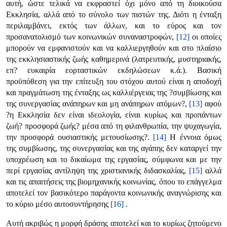
αυτή, ώστε τελικά να εκφραστεί όχι μόνο από τη διοικούσα
Εκκλησία, αλλά από το σύνολο των πιστών της. Διότι η ένταξη
περιλαμβάνει, εκτός των άλλων, και το εύρος και τον
προσανατολισμό των κοινωνικών συναναστροφών,
[12]
οι οποίες
μπορούν να εμφανιστούν και να καλλιεργηθούν και στο πλαίσιο
της εκκλησιαστικής ζωής καθημερινά (λατρευτικής, μυστηριακής,
επ? ευκαιρία εορταστικών εκδηλώσεων κ.ά.). Βασική
προϋπόθεση για την επίτευξη του στόχου αυτού είναι η αποδοχή
και πραγμάτωση της ένταξης ως καλλιέργειας της ?συμβίωσης και
της συνεργασίας ανάπηρων και μη ανάπηρων ατόμων?,
[13]
αφού
?η Εκκλησία δεν είναι ιδεολογία, είναι κυρίως και προπάντων
ζωή? προσφορά ζωής? μέσα από τη φιλανθρωπία, την ψυχαγωγία,
την προσφορά ουσιαστικής μετουσίωσης?.
[14]
Η έννοια όμως
της συμβίωσης, της συνεργασίας και της αγάπης δεν καταργεί την
υποχρέωση και το δικαίωμα της εργασίας, σύμφωνα και με την
περί εργασίας αντίληψη της χριστιανικής διδασκαλίας,
[15]
αλλά
και τις απαιτήσεις της βιομηχανικής κοινωνίας, όπου το επάγγελμα
αποτελεί τον βασικότερο παράγοντα κοινωνικής αναγνώρισης και
το κύριο μέσο αυτοσυντήρησης
[16]
.
Αυτή ακριβώς η μορφή δράσης αποτελεί και το κυρίως ζητούμενο