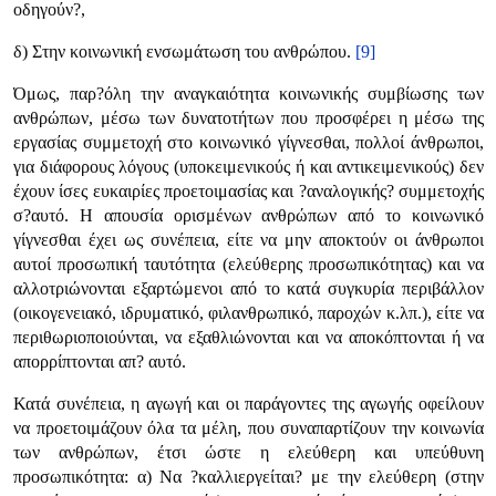
οδηγούν?,
δ) Στην κοινωνική ενσωμάτωση του ανθρώπου.
[9]
Όμως, παρ?όλη την αναγκαιότητα κοινωνικής συμβίωσης των
ανθρώπων, μέσω των δυνατοτήτων που προσφέρει η μέσω της
εργασίας συμμετοχή στο κοινωνικό γίγνεσθαι, πολλοί άνθρωποι,
για διάφορους λόγους (υποκειμενικούς ή και αντικειμενικούς) δεν
έχουν ίσες ευκαιρίες προετοιμασίας και ?αναλογικής? συμμετοχής
σ?αυτό. Η απουσία ορισμένων ανθρώπων από το κοινωνικό
γίγνεσθαι έχει ως συνέπεια, είτε να μην αποκτούν οι άνθρωποι
αυτοί προσωπική ταυτότητα (ελεύθερης προσωπικότητας) και να
αλλοτριώνονται εξαρτώμενοι από το κατά συγκυρία περιβάλλον
(οικογενειακό, ιδρυματικό, φιλανθρωπικό, παροχών κ.λπ.), είτε να
περιθωριοποιούνται, να εξαθλιώνονται και να αποκόπτονται ή να
απορρίπτονται απ? αυτό.
Κατά συνέπεια, η αγωγή και οι παράγοντες της αγωγής οφείλουν
να προετοιμάζουν όλα τα μέλη, που συναπαρτίζουν την κοινωνία
των ανθρώπων, έτσι ώστε η ελεύθερη και υπεύθυνη
προσωπικότητα: α) Να ?καλλιεργείται? με την ελεύθερη (στην