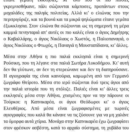
γκρεμνισθήκανε, πάλι σώζουνται κάμποσες, προπάντων στους
μαχαλάδες της παληάς πολιτείας. Αλλά κι’ ο ελιώνας που την
περιτριγύριζε, και τα βουνά και τα μικρά ψηλώματα είτανε γεμάτα
έξωκκλησια. Στον ελιώνα θα σώζουνται ως τη σημερινή τη μέρα
καμμιά πενηνταριά απ’ αυτές οι πιο καλές είναι ο άγιος Δημήτρης
ο Καβαλλάρης, ο άγιος Νικόλαος ο Χωστός, η Παλιοπαναγιά, ο
άγιος Νικόλαος ο Φτωχός, η Παναγιά η Μουσταπίδαινα, κι’ άλλες.
Μέσα στην Αθήνα η πιο παλιά εκκλησιά είναι η σημερινή
Ρούσικη, που τη λέγανε στα παλιά Σωτήρα Λυκοδήμου. Κι’ αυτή
δεν θα γλύτωνε, αν δεν τη στερεώνανε και δεν τη διατηρούσανε.
Η αγιογραφία της είναι καινούρια, καμωμένη από τον Γερμανό
ζωγράφο Θείροτο. Μέσα στο ιερό σώζονται δυό τρεις άγιοι από
την παλιά ιστορία που τη στόλιζε. Παλιές είναι κι’ άλλες τρεις
εκκλησιές μέσα στην Αθήνα, χτισμένες πριν να την πάρουνε οι
Τούρκοι: η Καπνικαρέα, οι άγιοι Θεόδωροι κι’ ο άγιος
Ελευθέριος. Από μέσα είναι ζωγραφισμένες με τωρινές
αγιογραφίες που καλά θα κάνανε να τις ξύσουνε για να μη χαλάνε
τα όμορφα αυτά χτίρια. Μονάχα στην Καπνικαρέα έχω ζωγραφίσει
στον φρέσκον ασβέστη, κατά το αρχαίο σύστημα, τη χυβάδα του