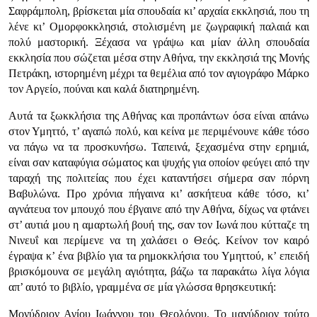
Σαφράμπολη, βρίσκεται μία σπουδαία κι’ αρχαία εκκλησιά, που τη
λένε κι’ Ομορφοκκλησιά, στολισμένη με ζωγραφική παλαιά και
πολύ μαστορική. Ξέχασα να γράψω και μίαν άλλη σπουδαία
εκκλησία που σώζεται μέσα στην Αθήνα, την εκκλησιά της Μονής
Πετράκη, ιστορημένη μέχρι τα θεμέλια από τον αγιογράφο Μάρκο
τον Αργείο, πούναι και καλά διατηρημένη.
Αυτά τα ξωκκλήσια της Αθήνας και προπάντων όσα είναι απάνω
στον Υμηττό, τ’ αγαπώ πολύ, και κείνα με περιμένουνε κάθε τόσο
να πάγω να τα προσκυνήσω. Ταπεινά, ξεχασμένα στην ερημιά,
είναι σαν καταφύγια σώματος και ψυχής για οποίον φεύγει από την
ταραχή της πολιτείας που έχει καταντήσει σήμερα σαν πόρνη
Βαβυλώνα. Προ χρόνια πήγαινα κι’ ασκήτευα κάθε τόσο, κι’
αγνάτευα τον μπουχό που έβγαινε από την Αθήνα, δίχως να φτάνει
στ’ αυτιά μου η αμαρτωλή βουή της, σαν τον Ιωνά που κύτταζε τη
Νινευΐ και περίμενε να τη χαλάσει ο Θεός. Κείνον τον καιρό
έγραψα κ’ ένα βιβλίο για τα ρημοκκλήσια του Υμηττού, κ’ επειδή
βρισκόμουνα σε μεγάλη αγιότητα, βάζω τα παρακάτω λίγα λόγια
απ’ αυτό το βιβλίο, γραμμένα σε μία γλώσσα θρησκευτική:
Μονύδριον Αγίου Ιωάννου του Θεολόγου. Το μανύδριον τούτο