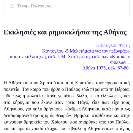
Τέχνη - Πολιτισμός
Εκκλησιές και ρημοκκλήσια της Αθήνας
Κόντογλου Φώτη
Κόντογλου -5 Μελετήματα για τον πεζογράφο
και τον καλλιτέχνη, εκδ. Ι. Μ. Χατζηφώτη, εκδ. των «Κριτικών
Φύλλων»,
Αθήνα 1975, σελ. 57-60.
Η Αθήνα και πριν Χριστού και μετά Χριστόν είτανε θρησκευτική
πολιτεία. Τον καιρό που ήρθε ο Παύλος εδώ πέρα από τη Βέροια,
είδε πως η πολιτεία είτανε γεμάτη είδωλα, « κατείδωλος », και
στο κήρυγμα που έκανε στον ’ρειο Πάγο, είπε πως είχε τους
Αθηναίους για πολύ θρήσκους: «άνδρες Αθηναίοι, κατά πάντα ως
δεισιδαιμονεστέρους υμάς θεωρώ». Θρήσκοι σταθήκανε και στην
καινούρια θρησκεία του Χρίστου, που σπάρθηκε από τον Παύλο,
και τα πρώτα χρυσά στάχια που έβγαλε η Αθήνα είτανε ο άγιος