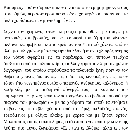
Και όμως, πόσον συμπαθητικόν είναι αυτό το ερημητήριον, αυτός
ο κευθμών, περισσότερον παρά εάν είχε νερά και σκιάν και τα
άλλα χαρίσματα των μοναστηριών !…
Συχνά τον χειμώνα, όταν πλησιάζει μακρόθεν η καταιγίς με
αστραπάς και βροντάς, και αι κορυφαί του Υμηττού γίνονται
μελαναί και φοβεραί, και το ερείπιον του Υμηττού χάνεται από το
βλέμμα τυλιγμένον μέσα εις την θύελλαν ή όταν ο χλιαρός άνεμος
του νότου σφυρίζει εις τα παράθυρα, και πίπτουν τεμάχια
άσβεστου από τα παλαιά κτίρια, συλλογίζομαι τον λησμονημένον
ζωγράφον, του οποίου επρόφθασα τα τελευταία ίχνη, πριν να τον
θάψει ο χρόνος διαπαντός. Τις οίδε πως ωνομάζετο, εις ποίον
τόπον ήτο γεννημένος αυτός ο ταπεινός άνθρωπος, καλόγηρος, ή
κοσμικός, με τα μηδαμινά σύνεργά του, τα κονδύλια του
καμωμένα με τρίχας «από τον αστράγαλον του βοδιού και από την
σιαγόνα του μουλαρίου » με τα χρώματα του οπού τα ετοίμαζε
τρίβων εις το τριβίδι χώματα από τα πέριξ, απλοϊκός, πτωχός,
τρεφόμενος με ολίγας ελαίας, με χόρτα και με ξηρόν άρτον.
Μολαταύτα, αυτός ο απόκληρος, ο σκεπασμένος από την κόνιν της
λήθης, ήτο μέγας ζωγράφος: «Επί τίνα επιβλέψω, αλλά επί τον