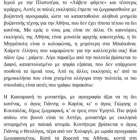
Ιερού με την Πλατυτέρα, το «Λάβετε φάγετε» και τέσσερις
ιεράρχες. Αυτές οι παλιές εκκλησιές έπρεπε να ζωγραφισθούνε με
βυζαντινή αγιογραφία, ώστε να κατασταθούνε αληθινά μνημεία
βυζαντινής τέχνης για την Αθήνα, που δεν έχει τίποτα τέτοιο να δει
κανένας. Μα εμάς ο νους μας είναι σε άλλα. Οι καινούριες
εκκλησιές της Αθήνας είναι μουσεία φριχτής κακοτεχνίας, η δε
Μητρόπολη είναι ο κολοφώνας, η χειρότερη στα Μπαλκάνια.
Χαίρετε έλληνες που καμαρώνετε για την καλλιτεχνία σας! Και
πάλιν έρω : χαίρετε. Λίγο παραέξω από την πολιτεία βρίσκεται το
Δαφνί, καταστολισμένο με ψηφία εξαίσια, που δεν υπάρχουνε
πουθενά τα όμοιά τους. Από τις άλλες εκκλησιές κι’ από τα
ρημοκκλήσια που είναι χτισμένα ολόγυρα στην πολιτεία, οι πιο
σπουδαίες είναι αυτές που γράφω παρακάτω:
Η Καισαριανή το μοναστήρι, με αγιογραφία άξια να τη δει
κανένας, ο άγιος Γιάννης ο Καρέας κι’ ο άγιος Γιώργης ο
Κουταλέας, δίχως ζωγραφική, κ’ οι τρεις στον Υμηττό. Πιο ψηλά
απάνω στο βουνό είναι το Αστέρι, μοναστήρι με εκκλησιά
ιστορημένη με παλαιά ιστορία. Κοντήτερα βρίσκεται ο άγιος
Γιάννης ο Θεολόγος, πέρα από τον Χολαργό, με ωραία αγιογραφία
ζωγραφισμένος. Κατά τα βορεινά της Αθήνας, κοντά στη