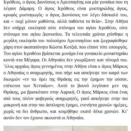
Ιερόθεος, ο άγιος Διονύσιος ο Αρεοπαγίτης και μία γυναίκα που τη
λέγανε Δάμαρη. Ο άγιος Ιερόθεος είναι μυστηριώδης άγιος,
κρυφός μυσταγωγός· ο άγιος Διονύσιος τον λέγει δάσκαλό του,
και « ουχί μόνον μαθόντα, αλλά παθόντα τα θεία». Στην Αθήνα
δεν υπήρχε εκκλησιά ούτε στόνομα του αγίου Ιεροθέου, ούτε
στόνομα του αγίου Διονυσίου. Τα τελευταία χρόνια χτίσθηκε η
μεγάλη εκκλησία του πολιούχου Αρεοπαγίτου και ζωγραφίσθηκε
χάρη στον ακαταπόνητο Κώστα Κοτζιά, που είτανε τότε υπουργός.
Του αγίου Ιεροθέου βρίσκεται μονάχα ένα γυναικείο μοναστηράκι
κοντά στα Μέγαρα. Οι Αθηναίοι δεν γνωρίζουνε καν τόνομά του.
’λλος αρχαίος άγιος γεννημένος στην Αθήνα είναι ο άγιος Μάρκος
ο Αθηναίος ο αναχωρητής, που πήγε και ασκήτεψε τον καιρό των
διωγμών «εν τω όρει της Θράκης εις την έρημον την ούσαν,
επέκεινα των Χετταίων». Αυτό το βουνό λεγότανε μεν της
Θράκης, μα βρισκότανε στην Αφρική. Ο άγιος Μάρκος είναι ένας
από τους πλέον φοβερούς αναχωρητές, γιατί ασκήτεψε στην πιο
μακρυνή και στην πιο άσπλαχνη έρημο, ενενήντα χρονών ημέρες,
χωρίς να δει άνθρωπο, και κοιμήθηκε εκατό δέκα χρονών. Κι’
αυτόν δεν τον έχουνε ακουστά οι Αθηναίοι.