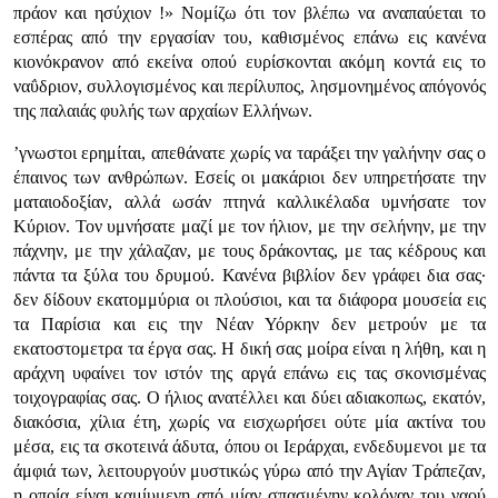
πράον και ησύχιον !» Νομίζω ότι τον βλέπω να αναπαύεται το
εσπέρας από την εργασίαν του, καθισμένος επάνω εις κανένα
κιονόκρανον από εκείνα οπού ευρίσκονται ακόμη κοντά εις το
ναΰδριον, συλλογισμένος και περίλυπος, λησμονημένος απόγονός
της παλαιάς φυλής των αρχαίων Ελλήνων.
’γνωστοι ερημίται, απεθάνατε χωρίς να ταράξει την γαλήνην σας ο
έπαινος των ανθρώπων. Εσείς οι μακάριοι δεν υπηρετήσατε την
ματαιοδοξίαν, αλλά ωσάν πτηνά καλλικέλαδα υμνήσατε τον
Κύριον. Τον υμνήσατε μαζί με τον ήλιον, με την σελήνην, με την
πάχνην, με την χάλαζαν, με τους δράκοντας, με τας κέδρους και
πάντα τα ξύλα του δρυμού. Κανένα βιβλίον δεν γράφει δια σας·
δεν δίδουν εκατομμύρια οι πλούσιοι, και τα διάφορα μουσεία εις
τα Παρίσια και εις την Νέαν Υόρκην δεν μετρούν με τα
εκατοστομετρα τα έργα σας. Η δική σας μοίρα είναι η λήθη, και η
αράχνη υφαίνει τον ιστόν της αργά επάνω εις τας σκονισμένας
τοιχογραφίας σας. Ο ήλιος ανατέλλει και δύει αδιακοπως, εκατόν,
διακόσια, χίλια έτη, χωρίς να εισχωρήσει ούτε μία ακτίνα του
μέσα, εις τα σκοτεινά άδυτα, όπου οι Ιεράρχαι, ενδεδυμενοι με τα
άμφιά των, λειτουργούν μυστικώς γύρω από την Αγίαν Τράπεζαν,
η οποία είναι καμίυμενη από μίαν σπασμένην κολόναν του ναού