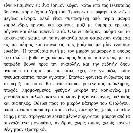
είναι κτισμένον εις ένα έρημον λόφον, κάτω από τας τελευταίας
βορεινάς κορυφάς του Υμηττού. Τριγύρω η περιφέρεια δεν έχει
μεγάλα δένδρα, αλλά είναι σκεπασμένη από άγρια μαύρα
χαμόδενδρα, πρίνους και σχοίνους, μαζί με θυμάρια, ερείκια,
ρήγανιν και άλλα ταπεινά φυτά. Όλα ευωδιάζουν, ακόμα και το
κοκκινωπόν χώμα, και τα αγριάκανθα οπού φυτρώνουν ανάμεσα
εις τας πέτρας και επάνω εις τους βράχους με μίαν εξαίσιαν
ευωδίαν. Η τοποθεσία αυτή με τον μικρόν χείμαρρον ο οποίος
έχει σκάψει βαθείαν χαράδραν προς δυσμάς του λόφου, με τα
πετρώδη βουνά προς την ανατολήν, και την πεδινήν όπου
αναπαύει το όμμα προς τα κάτω, έχει, δεν γνωρίζω, ποίαν
πνευματικότητα, ποίαν αγιότητα! Σπανίως φαίνεται άνθρωπος εις
τα πέριξ και αυτός θα είναι κάποιος ρακένδυτος απόκληρος,
πτωχός, λησμονημένος, φεύγων μακράν της κοινωνίας, με
γενειάδα και μαλλιά ακτένιστα, ωσάν βυζαντινός άγιος, απλοϊκός
και σιωπηλός. Οδεύει προς το μικρόν κάστρον του Θεολόγου,
οπού στέκεται παράμερα και εκείνο, σιωπηλόν, χωρίς σημείον
ζωής, με τον στρογγυλόν ερειπωμένον πύργον του, μακράν από τα
συχναζόμενα μονοπάτια, άνυδρον, χωρίς σκιαν, χωρίς κανένα
θέλγητρον εξωτερικόν.