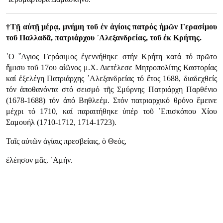
†Τῇ αὐτῇ μέρᾳ, μνήμη τοῦ ἐν ἁγίοις πατρός ἠμῶν Γερασίμου
τοῦ Παλλαδᾶ, πατριάρχου ᾿Αλεξανδρείας, τοῦ ἐκ Κρήτης.
῾Ο ῞Αγιος Γεράσιμος ἐγεννήθηκε στήν Κρήτη κατά τό πρῶτο
ἥμισυ τοῦ 17ου αἰῶνος μ.Χ. Διετέλεσε Μητροπολίτης Καστορίας
καί ἐξελέγη Πατριάρχης ᾿Αλεξανδρείας τό ἔτος 1688, διαδεχθείς
τόν ἀποθανόντα στό σεισμό τῆς Σμύρνης Πατριάρχη Παρθένιο
(1678-1688) τόν ἀπό Βηθλεέμ. Στόν πατριαρχικό θρόνο ἔμεινε
μέχρι τό 1710, καί παραιτήθηκε ὑπέρ τοῦ ᾿Επισκόπου Χίου
Σαμουήλ (1710-1712, 1714-1723).
Ταῖς αὐτῶν ἁγίαις πρεσβείαις, ὁ Θεός,
ἐλέησον μᾶς. ᾿Αμήν.