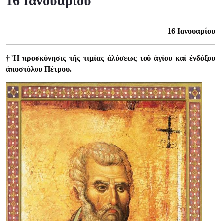
16 Ιανουαρίου
16 Ιανουαρίου
†῾Η προσκύνησις τῆς τιμίας ἁλύσεως τοῦ ἁγίου καί ἐνδόξου
ἀποστόλου Πέτρου.