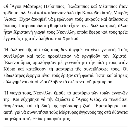
Οἱ ῞Αγιοι Μάρτυρες Πεύσιππος, ᾿Ελάσιππος καί Μέσιππος ἦταν
τρίδυμοι ἀδελφοί καί κατάγονταν ἀπό τήν Καππαδοκία τῆς Μικρᾶς
᾿Ασίας. Εἶχαν ἀσκηθεῖ νά μερώνουν τούς μικρούς καί ἀτίθασους
ἵππους. Πατροπαράδοτη θρησκεία εἶχαν τήν εἰδωλολατρική, ἀλλά
ἦταν Χριστιανή γιαγιά τους Νεονίλλη, ὁποία ἔφερε καί τούς τρεῖς
ἐγγονούς της στήν ἀλήθεια τοῦ Χριστοῦ.
῾Η ἀλλαγή τῆς πίστεώς τους δέν ἄργησε νά γίνει γνωστή. Τούς
συνέλαβαν καί τούς προκάλεσαν νά ἀρνηθοῦν τόν Χριστό.
᾿Εκεῖνοι ὅμως ὁμολόγησαν μέ γενναιότητα τήν πίστη τους στόν
Κύριο καί κατέθεσαν τή μαρτυρία τῆς συνειδήσεώς τους. Οἱ
εἰδωλάτρες ἐξοργισμένοι τούς ἔριξαν στή φωτιά. ῎Ετσι καί οἱ τρεῖς
εὐλογημένοι αὐτοί νέοι ἔλαβαν τό στέφανο τοῦ μαρτυρίου.
῾Η γιαγιά τους, Νεονίλλη, ἔμαθε τό μαρτύριο τῶν τριῶν ἐγγονῶν
της. Καί εὐχήθηκε νά τήν ἀξιώσει ὁ ῞Αγιος Θεός, νά τελειώσει
θεαρέστως καί τή δική της πρόσκαιρη ζωή. ᾿Εμαρτύρησε καί
αὐτή, γιά νά συναντήσει τούς Μάρτυρες ἐγγονούς της στά ἀθάνατα
σκηνώματα τῆς θείας μακαριότητος.