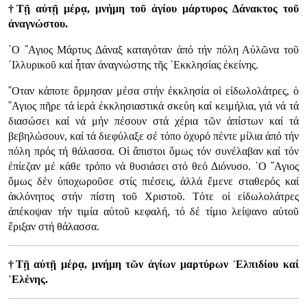
†Τῇ αὐτῇ μέρᾳ, μνήμη τοῦ ἁγίου μάρτυρος Δάνακτος τοῦ
ἀναγνώστου.
῾Ο ῞Αγιος Μάρτυς Δάναξ καταγόταν ἀπό τήν πόλη Αὐλῶνα τοῦ
᾿Ιλλυρικοῦ καί ἦταν ἀναγνώστης τῆς ᾿Εκκλησίας ἐκείνης.
῞Οταν κάποτε ὅρμησαν μέσα στήν ἐκκλησία οἱ εἰδωλολάτρες, ὁ
῞Αγιος πῆρε τά ἱερά ἐκκλησιαστικά σκεύη καί κειμήλια, γιά νά τά
διασώσει καί νά μήν πέσουν στά χέρια τῶν ἀπίστων καί τά
βεβηλώσουν, καί τά διεφύλαξε σέ τόπο ὀχυρό πέντε μίλια ἀπό τήν
πόλη πρός τή θάλασσα. Οἱ ἄπιστοι ὅμως τόν συνέλαβαν καί τόν
ἐπίεζαν μέ κάθε τρόπο νά θυσιάσει στό θεό Διόνυσο. ῾Ο ῞Αγιος
ὅμως δέν ὑποχωροῦσε στίς πιέσεις, ἀλλά ἔμενε σταθερός καί
ἀκλόνητος στήν πίστη τοῦ Χριστοῦ. Τότε οἱ εἰδωλολάτρες
ἀπέκοψαν τήν τιμία αὐτοῦ κεφαλή, τό δέ τίμιο λείψανο αὐτοῦ
ἔριξαν στή θάλασσα.
†Τῇ αὐτῇ μέρᾳ, μνήμη τῶν ἁγίων μαρτύρων ᾿Ελπιδίου καί
῾Ελένης.