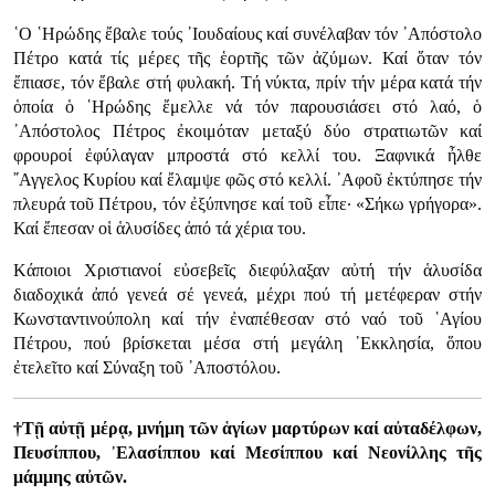
῾Ο ῾Ηρώδης ἔβαλε τούς ᾿Ιουδαίους καί συνέλαβαν τόν ᾿Απόστολο
Πέτρο κατά τίς μέρες τῆς ἑορτῆς τῶν ἀζύμων. Καί ὅταν τόν
ἔπιασε, τόν ἔβαλε στή φυλακή. Τή νύκτα, πρίν τήν μέρα κατά τήν
ὁποία ὁ ῾Ηρώδης ἔμελλε νά τόν παρουσιάσει στό λαό, ὁ
᾿Απόστολος Πέτρος ἐκοιμόταν μεταξύ δύο στρατιωτῶν καί
φρουροί ἐφύλαγαν μπροστά στό κελλί του. Ξαφνικά ἦλθε
῎Αγγελος Κυρίου καί ἔλαμψε φῶς στό κελλί. ᾿Αφοῦ ἐκτύπησε τήν
πλευρά τοῦ Πέτρου, τόν ἐξύπνησε καί τοῦ εἶπε· «Σήκω γρήγορα».
Καί ἔπεσαν οἱ ἁλυσίδες ἀπό τά χέρια του.
Κάποιοι Χριστιανοί εὐσεβεῖς διεφύλαξαν αὐτή τήν ἁλυσίδα
διαδοχικά ἀπό γενεά σέ γενεά, μέχρι πού τή μετέφεραν στήν
Κωνσταντινούπολη καί τήν ἐναπέθεσαν στό ναό τοῦ ῾Αγίου
Πέτρου, πού βρίσκεται μέσα στή μεγάλη ᾿Εκκλησία, ὅπου
ἐτελεῖτο καί Σύναξη τοῦ ᾿Αποστόλου.
†Τῇ αὐτῇ μέρᾳ, μνήμη τῶν ἁγίων μαρτύρων καί αὐταδέλφων,
Πευσίππου, ᾿Ελασίππου καί Μεσίππου καί Νεονίλλης τῆς
μάμμης αὐτῶν.