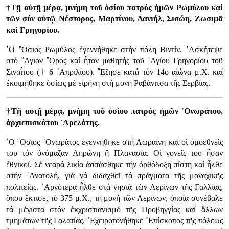
†Τῇ αὐτῇ μέρᾳ, μνήμη τοῦ ὁσίου πατρός ἠμῶν Ρωμύλου καί
τῶν σύν αὐτῷ Νέστορος, Μαρτίνου, Δανιήλ, Σισώη, Ζωσιμᾶ
καί Γρηγορίου.
῾Ο ῞Οσιος Ρωμύλος ἐγεννήθηκε στήν πόλη Βιντίν. ᾿Ασκήτεψε
στό ῞Αγιον ῎Ορος καί ἦταν μαθητής τοῦ ῾Αγίου Γρηγορίου τοῦ
Σιναΐτου († 6 ᾿Απριλίου). ῎Εζησε κατά τόν 14ο αἰώνα μ.Χ. καί
ἐκοιμήθηκε ὁσίως μέ εἰρήνη στή μονή Ραβάνιτσα τῆς Σερβίας.
†Τῇ αὐτῇ μέρᾳ, μνήμη τοῦ ὁσίου πατρός ἠμῶν ᾿Ονωράτου,
ἀρχιεπισκόπου ᾿Αρελάτης.
῾Ο ῞Οσιος ᾿Ονωρᾶτος ἐγεννήθηκε στή Λωραίνη καί οἱ ὁμοεθνεῖς
του τόν ὀνόμαζαν Ληρώνη ἤ Πλανασία. Οἱ γονεῖς του ἦσαν
ἐθνικοί. Σέ νεαρά λικία ἀσπάσθηκε τήν ὀρθόδοξη πίστη καί ἦλθε
στήν ᾿Ανατολή, γιά νά διδαχθεῖ τά πράγματα τῆς μοναχικῆς
πολιτείας. ᾿Αργότερα ἦλθε στά νησιά τῶν Λερίνων τῆς Γαλλίας,
ὅπου ἔκτισε, τό 375 μ.Χ., τή μονή τῶν Λερίνων, ὁποία συνέβαλε
τά μέγιστα στόν ἐκχριστιανισμό τῆς Προβηγγίας καί ἄλλων
τμημάτων τῆς Γαλατίας. ᾿Εχειροτονήθηκε ᾿Επίσκοπος τῆς πόλεως