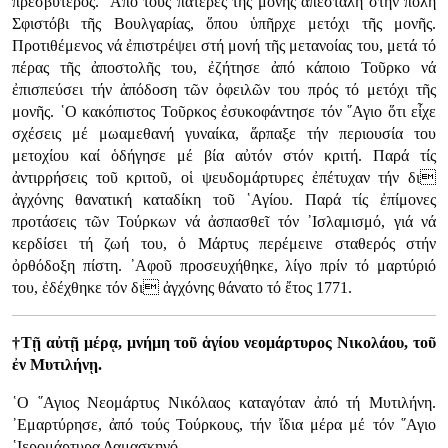
πρεσβύτερος. ᾿Από τούς πατέρες τῆς μονῆς ἀπεστάλη στήν πόλη
Σφιστόβι τῆς Βουλγαρίας, ὅπου ὑπῆρχε μετόχι τῆς μονῆς.
Προτιθέμενος νά ἐπιστρέψει στή μονή τῆς μετανοίας του, μετά τό
πέρας τῆς ἀποστολῆς του, ἐζήτησε ἀπό κάποιο Τοῦρκο νά
ἐπισπεύσει τήν ἀπόδοση τῶν ὀφειλῶν του πρός τό μετόχι τῆς
μονῆς. ῾Ο κακόπιστος Τοῦρκος ἐσυκοφάντησε τόν ῞Αγιο ὅτι εἶχε
σχέσεις μέ μωαμεθανή γυναίκα, ἅρπαξε τήν περιουσία του
μετοχίου καί ὁδήγησε μέ βία αὐτόν στόν κριτή. Παρά τίς
ἀντιρρήσεις τοῦ κριτοῦ, οἱ ψευδομάρτυρες ἐπέτυχαν τήν δι
ἀγχόνης θανατική καταδίκη τοῦ ῾Αγίου. Παρά τίς ἐπίμονες
προτάσεις τῶν Τούρκων νά ἀσπασθεῖ τόν ᾿Ισλαμισμό, γιά νά
κερδίσει τή ζωή του, ὁ Μάρτυς περέμεινε σταθερός στήν
ὀρθόδοξη πίστη. ᾿Αφοῦ προσευχήθηκε, λίγο πρίν τό μαρτύριό
του, ἐδέχθηκε τόν δι ἀγχόνης θάνατο τό ἔτος 1771.
†Τῇ αὐτῇ μέρᾳ, μνήμη τοῦ ἁγίου νεομάρτυρος Νικολάου, τοῦ
ἐν Μυτιλήνῃ.
῾Ο ῞Αγιος Νεομάρτυς Νικόλαος καταγόταν ἀπό τή Μυτιλήνη.
᾿Εμαρτύρησε, ἀπό τούς Τούρκους, τήν ἴδια μέρα μέ τόν ῞Αγιο
῾Ιερομάρτυρα Δαμασκηνό.