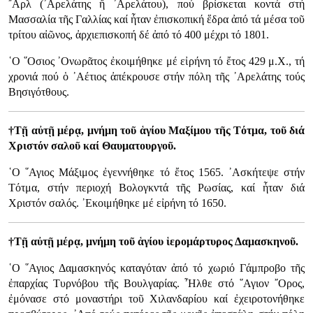
῎Αρλ (᾿Αρελάτης ἤ ᾿Αρελάτου), πού βρίσκεται κοντά στή
Μασσαλία τῆς Γαλλίας καί ἦταν ἐπισκοπική ἕδρα ἀπό τά μέσα τοῦ
τρίτου αἰῶνος, ἀρχιεπισκοπή δέ ἀπό τό 400 μέχρι τό 1801.
῾Ο ῞Οσιος ᾿Ονωρᾶτος ἐκοιμήθηκε μέ εἰρήνη τό ἔτος 429 μ.Χ., τή
χρονιά πού ὁ ᾿Αέτιος ἀπέκρουσε στήν πόλη τῆς ᾿Αρελάτης τούς
Βησιγότθους.
†Τῇ αὐτῇ μέρᾳ, μνήμη τοῦ ἁγίου Μαξίμου τῆς Τότμα, τοῦ διά
Χριστόν σαλοῦ καί Θαυματουργοῦ.
῾Ο ῞Αγιος Μάξιμος ἐγεννήθηκε τό ἔτος 1565. ᾿Ασκήτεψε στήν
Τότμα, στήν περιοχή Βολογκντά τῆς Ρωσίας, καί ἦταν διά
Χριστόν σαλός. ᾿Εκοιμήθηκε μέ εἰρήνη τό 1650.
†Τῇ αὐτῇ μέρᾳ, μνήμη τοῦ ἁγίου ἱερομάρτυρος Δαμασκηνοῦ.
῾Ο ῞Αγιος Δαμασκηνός καταγόταν ἀπό τό χωριό Γάμπροβο τῆς
ἐπαρχίας Τυρνόβου τῆς Βουλγαρίας. ῏Ηλθε στό ῞Αγιον ῎Ορος,
ἐμόνασε στό μοναστήρι τοῦ Χιλανδαρίου καί ἐχειροτονήθηκε