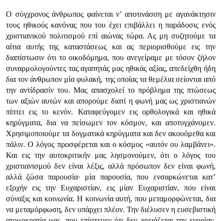
Ο σύγχρονος άνθρωπος φαίνεται ν’ αποτινάσση με αγανάκτησιν
τους ηθικούς κανόνας που του έχει επιβάλλει η παράδοσις ενός
χριστιανικού πολιτισμού επί αιώνας τώρα. Ας μη συζητούμε τα
αίτια αυτής της καταστάσεως και ας περιορισθούμε εις την
διαπίστωσιν ότι το οικοδόμημα, που ανεγείραμε με τόσον ζήλον
συναρμολογούντες τας αγαπητάς μας ηθικάς αξίας, απεδείχθη ήδη
δια τον άνθρωπον μία φυλακή, της οποίας τα θεμέλια σείονται από
την αντίδρασίν του. Μας απασχολεί το πρόβλημα της πτώσεως
των αξιών αυτών και απορούμε διατί η φωνή μας ως χριστιανών
πίπτει εις το κενόν. Καταφεύγομεν εις ορθολογικά και ηθικά
κηρύγματα, δια να πείσωμεν τον κόσμον, και αποτυγχάνομεν.
Χρησιμοποιούμε τα δογματικά κηρύγματα και δεν ακουόμεθα και
πάλιν. Ο λόγος προσφέρεται και ο κόσμος «αυτόν ου λαμβάνει».
Και εις την αυτοκριτικήν μας λησμονούμεν, ότι ο λόγος του
χριστιανισμού δεν είναι λέξις, αλλά πρόσωπον δεν είναι φωνή,
αλλά ζώσα παρουσία· μία παρουσία, που ενσαρκώνεται κατ’
εξοχήν εις την Ευχαριστίαν, εις μίαν Ευχαριστίαν, που είναι
σύναξις και κοινωνία. Η κοινωνία αυτή, που μεταμορφώνεται, δια
να μεταμόρφωση, δεν υπάρχει πλέον. Την διέλυσεν η ευσεβιστική
ατομοκρατία μας, που επίστευεν ότι δεν χρειάζεται την ενορίαν,