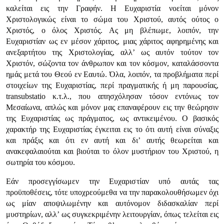
καλείται εις την Γραφήν. Η Ευχαριστία νοείται μόνον
Χριστολογικώς είναι το σώμα του Χριστού, αυτός ούτος ο
Χριστός, ο όλος Χριστός. Ας μη βλέπωμε, λοιπόν, την
Ευχαριστίαν ως εν μέσον χάριτος, μιας χάριτος αφηρημένης και
ανεξαρτήτου της Χριστολογίας, αλλ’ ως αυτόν τούτον τον
Χριστόν, σώζοντα τον άνθρωπον και τον κόσμον, καταλάσσοντα
ημάς μετά του Θεού εν Εαυτώ. Όλα, λοιπόν, τα προβλήματα περί
στοιχείων της Ευχαριστίας, περί πραγματικής ή μη παρουσίας,
transubstatio κ.τ.λ., που απησχόλησαν τόσον εντόνως τον
Μεσαίωνα, απλώς και μόνον μας επαναφέρουν εις την θεώρησιν
της Ευχαριστίας ως πράγματος, ως αντικειμένου. Ο βασικός
χαρακτήρ της Ευχαριστίας έγκειται εις το ότι αυτή είναι σύναξις
και πράξις και ότι εν αυτή και δι’ αυτής θεωρείται και
ανακεφαλαιούται και βιούται το όλον μυστήριον του Χριστού, η
σωτηρία του κόσμου.
Εάν προσεγγίσωμεν την Ευχαριστίαν υπό αυτάς τας
προϋποθέσεις, τότε υποχρεούμεθα να την παρακολουθήσωμεν όχι
ως μίαν αποψιλωμένην και αυτόνομον διδασκαλίαν περί
μυστηρίων, αλλ’ ως συγκεκριμένην λειτουργίαν, όπως τελείται εις