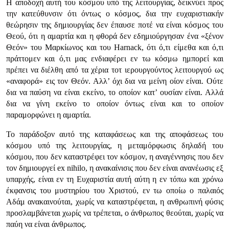
Η αποδοχή αυτή του κόσμου υπό της λειτουργίας, δεικνύει προς
την κατεύθυνσιν ότι όντως ο κόσμος, δια την ευχαριστιακήν
θεώρησιν της δημιουργίας δεν έπαυσε ποτέ να είναι κόσμος του
Θεού, ότι η αμαρτία και η φθορά δεν εδημιούργησαν ένα «ξένον
Θεόν» του Μαρκίωνος και του Harnack, ότι ό,τι είμεθα και ό,τι
πράττομεν και ό,τι μας ενδιαφέρει εν τω κόσμω ημπορεί και
πρέπει να διέλθη από τα χέρια τοτ ιερουργούντος λειτουργού ως
«αναφορά» εις τον Θεόν. Αλλ’ όχι δια να μείνη οίον είναι. Ούτε
δια να παύση να είναι εκείνο, το οποίον κατ’ ουσίαν είναι. Αλλά
δια να γίνη εκείνο το οποίον όντως είναι και το οποίον
παραμορφώνει η αμαρτία.
Το παράδοξον αυτό της καταφάσεως και της αποφάσεως του
κόσμου υπό της λειτουργίας, η μεταμόρφωσις δηλαδή του
κόσμου, που δεν καταστρέφει τον κόσμον, η αναγέννησις που δεν
τον δημιουργεί ex nihilo, η ανακαίνισις που δεν είναι ανανέωσις εξ
υπαρχής, είναι εν τη Ευχαριστία αυτή αύτη η εν τόπω και χρόνω
έκφανσις του μυστηρίου του Χριστού, εν τω οποίω ο παλαιός
Αδάμ ανακαινούται, χωρίς να καταστρέφεται, η ανθρωπινή φύσις
προσλαμβάνεται χωρίς να τρέπεται, ο άνθρωπος θεούται, χωρίς να
παύη να είναι άνθρωπος.