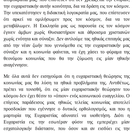
την ευχαριστιακήν αυτήν κοινότητα, δια να δράση εις τον κόσμον.
Την υπεκατέστησεν η διδακτική λογοκρατία μας, που επίστευσεν
ότι αρκεί να ομιλήσωμεν προς τον κόσμον, δια να τον
μεταβάλωμεν. Η Εκκλησία μας ως παρουσία εις τον κόσμον
έγινεν άμβων χωρίς Θυσιαστήριον και άθροισμα χριστιανών
χωρίς ενότητα και σύναξιν. Δεν αντλούμε τας ηθικάς επιταγάς μας
από την νέαν ζωήν που γενυόμεθα εις την ευχαριστιακήν μας
σύναξιν και η κοινωνία φαίνεται, να έχη χάσει το φύραμα της
θεονόμου κοινωνίας που θα την ζύμωση εις μίαν ηθικήν
αναγέννησιν.
Με όλα αυτά δεν εισηγούμαι ότι η ευχαριστιακή θεώρησις της
κοινωνίας μας θα λύση τα ηθικά προβλήματα της. Αντιθέτως,
πρέπει να τονισθή, ότι εις μίαν ευχαριστιακήν θεώρησιν του
κόσμου δεν έχει θέσιν το «όπιον» ενός κοινωνικού ευαγγελίου. Ο
επίγειος παράδεισος μιας ηθικώς τελείας κοινωνίας αποτελεί
προσδοκίαν που εγέννησε ο δυτικός ορθολογισμός, και που η
μαρτυρία της Ευχαριστίας αδυνατεί να υιοθετήση. Διότι η
Ευχαριστία εις την εσωτέραν φύσιν της εμπεριέχει μίαν
εσχατολογικήν διάστασιν, που όσον και αν εισδύει εις την