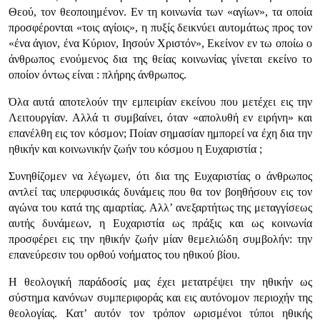
Θεού, τον θεοποιημένον. Εν τη κοινωνία των «αγίων», τα οποία
προσφέρονται «τοις αγίοις», η πυξίς δεικνύει αυτομάτως προς τον
«ένα άγιον, ένα Κύριον, Ιησούν Χριστόν», Εκείνον εν τω οποίω ο
άνθρωπος ενούμενος δια της θείας κοινωνίας γίνεται εκείνο το
οποίον όντως είναι : πλήρης άνθρωπος.
Όλα αυτά αποτελούν την εμπειρίαν εκείνου που μετέχει εις την
Λειτουργίαν. Αλλά τι συμβαίνει, όταν «απολυθή εν ειρήνη» και
επανέλθη εις τον κόσμον; Ποίαν σημασίαν ημπορεί να έχη δια την
ηθικήν και κοινωνικήν ζωήν του κόσμου η Ευχαριστία ;
Συνηθίζομεν να λέγωμεν, ότι δια της Ευχαριστίας ο άνθρωπος
αντλεί τας υπερφυσικάς δυνάμεις που θα τον βοηθήσουν εις τον
αγώνα του κατά της αμαρτίας. Αλλ’ ανεξαρτήτως της μεταγγίσεως
αυτής δυνάμεων, η Ευχαριστία ως πράξις και ως κοινωνία
προσφέρει εις την ηθικήν ζωήν μίαν θεμελιώδη συμβολήν: την
επανεύρεσιν του ορθού νοήματος του ηθικού βίου.
Η θεολογική παράδοσίς μας έχει μετατρέψει την ηθικήν ως
σύστημα κανόνων συμπεριφοράς και εις αυτόνομον περιοχήν της
θεολογίας. Κατ’ αυτόν τον τρόπον ωρισμένοι τύποι ηθικής