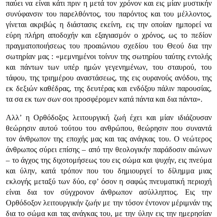
παύει να είναι κάτι πριν η μετά τον χρόνον και εις μίαν μυστικήν
συνύφανσιν του παρελθόντος, του παρόντος και του μέλλοντος,
γίνεται ακριβώς η διάστασις εκείνη, εις την οποίαν ημπορεί να
εύρη πλήρη αποδοχήν και εξαγιασμόν ο χρόνος, ως το πεδίον
πραγματοποιήσεως του προαιώνιου σχεδίου του Θεού δια την
σωτηρίαν μας : «μεμνημένοι τοίνυν της σωτηρίου ταύτης εντολής
και πάντων των υπέρ ημών γεγενημένων, του σταυρού, του
τάφου, της τριημέρου αναστάσεως, της εις ουρανούς ανόδου, της
εκ δεξιών καθέδρας, της δευτέρας και ενδόξου πάλιν παρουσίας,
τα σα εκ των σων σοι προσφέρομεν κατά πάντα και δια πάντα».
Αλλ’ η Ορθόδοξος λειτουργική ζωή έχει και μίαν ιδιάζουσαν
θεώρησιν αυτού τούτου του ανθρώπου, θεώρησιν που συναντά
τον άνθρωπον της εποχής μας και τας ανάγκας του. Ο νεώτερος
άνθρωπος σύρει επίσης – από την θεολογικήν παράδοσιν αιώνων
– το άγχος της διχοτομήσεως του εις σώμα και ψυχήν, εις πνεύμα
και ύλην, κατά τρόπον που του δημιουργεί το δίλημμα μιας
εκλογής μεταξύ των δύο, εφ’ όσον η σαφώς πνευματική περιοχή
είναι δια τον σύγχρονον άνθρωπον ασύλληπτος. Εις την
Ορθόδοξον λειτουργικήν ζωήν με την τόσον έντονον μέριμνάν της
δια το σώμα και τας ανάγκας του, με την ύλην εις την ημερησίαν