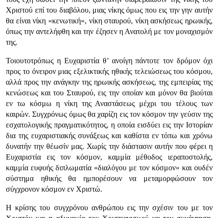
Χριστού επί του διαβόλου, μιας νίκης όμως που εις την γην αυτήν
θα είναι νίκη «κενωτική», νίκη σταυρού, νίκη ασκήσεως ηρωικής,
όπως την αντελήφθη και την έζησεν η Ανατολή με τον μοναχισμόν
της.
Τοιουτοτρόπως η Ευχαριστία θ’ ανοίγη πάντοτε τον δρόμον όχι
προς το όνειρον μιας εξελικτικής ηθικής τελειώσεως του κόσμου,
αλλά προς την ανάγκην της ηρωικής ασκήσεως, της εμπειρίας της
κενώσεως και του Σταυρού, εις την οποίαν και μόνον θα βιούται
εν τω κόσμω η νίκη της Αναστάσεως μέχρι του τέλους των
καιρών. Συγχρόνως όμως θα χαρίζη εις τον κόσμον την γεύσιν της
εσχατολογικής πραγματικότητος, η οποία εισδύει εις την Ιστορίαν
δια της ευχαριστιακής συνάξεως και καθίστα εν τόπω και χρόνω
δυνατήν την θέωσίν μας. Χωρίς την διάστασιν αυτήν που φέρει η
Ευχαριστία εις τον κόσμον, καμμία μέθοδος ιεραποστολής,
καμμία ευφυής διπλωματία «διαλόγου με τον κόσμον» και ουδέν
σύστημα ηθικής θα ημπορέσουν να μεταμορφώσουν τον
σύγχρονον κόσμον εν Χριστώ.
Η κρίσης του συγχρόνου ανθρώπου εις την σχέσιν του με τον