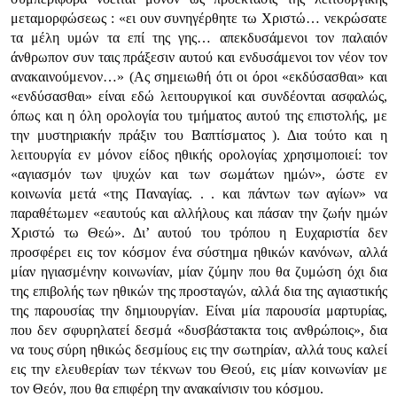
μεταμορφώσεως : «ει ουν συνηγέρθητε τω Χριστώ… νεκρώσατε
τα μέλη υμών τα επί της γης… απεκδυσάμενοι τον παλαιόν
άνθρωπον συν ταις πράξεσιν αυτού και ενδυσάμενοι τον νέον τον
ανακαινούμενον…» (Ας σημειωθή ότι οι όροι «εκδύσασθαι» και
«ενδύσασθαι» είναι εδώ λειτουργικοί και συνδέονται ασφαλώς,
όπως και η όλη ορολογία του τμήματος αυτού της επιστολής, με
την μυστηριακήν πράξιν του Βαπτίσματος ). Δια τούτο και η
λειτουργία εν μόνον είδος ηθικής ορολογίας χρησιμοποιεί: τον
«αγιασμόν των ψυχών και των σωμάτων ημών», ώστε εν
κοινωνία μετά «της Παναγίας. . . και πάντων των αγίων» να
παραθέτωμεν «εαυτούς και αλλήλους και πάσαν την ζωήν ημών
Χριστώ τω Θεώ». Δι’ αυτού του τρόπου η Ευχαριστία δεν
προσφέρει εις τον κόσμον ένα σύστημα ηθικών κανόνων, αλλά
μίαν ηγιασμένην κοινωνίαν, μίαν ζύμην που θα ζυμώση όχι δια
της επιβολής των ηθικών της προσταγών, αλλά δια της αγιαστικής
της παρουσίας την δημιουργίαν. Είναι μία παρουσία μαρτυρίας,
που δεν σφυρηλατεί δεσμά «δυσβάστακτα τοις ανθρώποις», δια
να τους σύρη ηθικώς δεσμίους εις την σωτηρίαν, αλλά τους καλεί
εις την ελευθερίαν των τέκνων του Θεού, εις μίαν κοινωνίαν με
τον Θεόν, που θα επιφέρη την ανακαίνισιν του κόσμου.