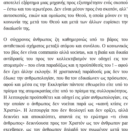
αποτελεί εξάρτημα μιας μηχανής προς εξυπηρέτησιν ενός σκοπού
– έστω και του ιερωτέρου. Δεν είναι μέσον προς ένα σκοπόν, αλλ’
αυτοσκοπός, εικών και ομοίωσις του Θεού, η οποία μόνον εν τη
κοινωνία της μετά του Θεού και μετά των άλλων ευρίσκει την
δικαίωσίν της.
Ο σύγχρονος άνθρωπος ζη καθημερινώς υπό το βάρος του
αντιθετικού σχήματος μεταξύ ατόμου και συνόλου. Ο κοινωνικός
του βίος δεν είναι communio αλλά societas, και η βιαία και δικαία
αντίδρασίς του προς τον κολλεκτιβισμόν τον οδηγεί εις τον
ατομισμόν – που είναι παραδόξως και η προϋπόθεσίς του ! – αφού
δεν έχει άλλην εκλογήν. Η χριστιανική παράδοσίς μας δεν του
έδωκε την ανθρωπολογίαν, που θα τον εδικαίωνεν ως πρόσωπον,
αφού και μέσα εις την Εκκλησίαν πάντοτε εθεωρείτο είτε υπό το
πρίσμα της ατομοκρατίας είτε υπό το πρίσμα της συλλογικότητος.
Η λειτουργία προϋποθέτει και οδηγεί εις μίαν ανθρωπολογίαν, εις
την οποίαν ο άνθρωπος δεν νοείται παρά ως «καινή κτίσις εν
Χριστώ». Η λειτουργία που δεν θεολογεί και δεν ορίζει, αλλά
δεικνύει και αποκαλύπτει, απαντά εις το ερώτημα «τι είναι
άνθρωπος» δεικνύουσα προς τον Χριστόν ως τον άνθρωπον par
excellence, ως τον άνθρωπον δηλαδή τον ηνωμένον μετά του