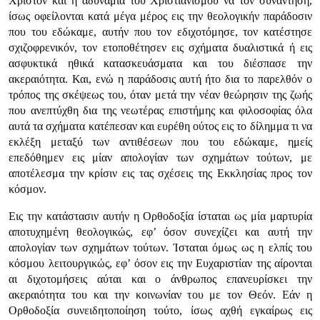
Χριστόν και η αδυναμία του Χριστιανισμού να τον συνάντηση,
ίσως οφείλονται κατά μέγα μέρος εις την θεολογικήν παράδοσιν
που του εδώκαμε, αυτήν που τον εδιχοτόμησε, τον κατέστησε
σχιζοφρενικόν, τον ετοποθέτησεν εις σχήματα δυαλιστικά ή εις
ασφυκτικά ηθικά κατασκευάσματα και του διέσπασε την
ακεραιότητα. Και, ενώ η παράδοσις αυτή ήτο δια το παρελθόν ο
τρόπος της σκέψεως του, όταν μετά την νέαν θεώρησιν της ζωής
που ανεπτύχθη δια της νεωτέρας επιστήμης και φιλοσοφίας όλα
αυτά τα σχήματα κατέπεσαν και ευρέθη ούτος εις το δίλημμα τι να
εκλέξη μεταξύ των αντιθέσεων που του εδώκαμε, ημείς
επεδόθημεν εις μίαν απολογίαν των σχημάτων τούτων, με
αποτέλεσμα την κρίσιν εις τας σχέσεις της Εκκλησίας προς τον
κόσμον.
Εις την κατάστασιν αυτήν η Ορθοδοξία ίσταται ως μία μαρτυρία
αποτυχημένη θεολογικώς, εφ’ όσον συνεχίζει και αυτή την
απολογίαν των σχημάτων τούτων. Ίσταται όμως ως η ελπίς του
κόσμου λειτουργικώς, εφ’ όσον εις την Ευχαριστίαν της αίρονται
αι διχοτομήσεις αύται και ο άνθρωπος επανευρίσκει την
ακεραιότητα του και την κοινωνίαν του με τον Θεόν. Εάν η
Ορθοδοξία συνειδητοποίηση τούτο, ίσως αχθή εγκαίρως εις