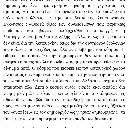
δημιουργίας, ένα παραμερισμόν δηλαδή του γεγονότος της
αμαρτίας. Η αμαρτία είναι το τραγικόν στοιχείον που επανέρχεται
πάλιν και πολλάκις εις την συνείδησιν της λειτουργούσης
Εκκλησίας : «Ουδείς άξιος των συνδεδεμένων ταις σαρκικαίς
επιθυμίαις και ηδοναίς προσέρχεσθαι ή προσεγγίζειν ή
λειτουργείν σοι, βασιλεύ της δόξης», «Αλλ’ όμως…» η αμαρτία
δεν είναι δια την λειτουργίαν, όπως δια την σύγχρονον θεολογίαν
της κρίσεως, το αγχώδες και άλυτον πρόβλημα του κόσμου. Η
φθορά που συνοδεύει την δημιουργίαν δεν καταφάσκεται ή
αποφάσκεται εις την λειτουργίαν – ας μη παρασυρώμεθα από το
δίλημμα αυτό. Ο κόσμος που εισρέει εις τον λειτουργικό χώρον
είναι αυτός ο εφθαρμένος κόσμος και εις την αποδοχήν του εντός
του ναού συντελείται μία κατάφασίς του. Αλλά τα πράγματα δεν
σταματούν εδώ. Διότι ο κόσμος αυτός, εισρέει εκεί ακριβώς δια
να μη μείνη όπως είναι. Η λειτουργία είναι το «φάρμακον της
αθανασίας», ακριβώς διότι εν τη αποδοχή και τη καταφάσει της
προς τον κόσμον αντιφάσκει προς την φθοράν του, τον αγιάζει και
τον «αναφέρει» εις τον δημιουργόν ως γνησίαν δημιουργίαν : «τα
σα εκ των σων σοι προσφέρομεν κατά
πάντα:
και δια πάντα».