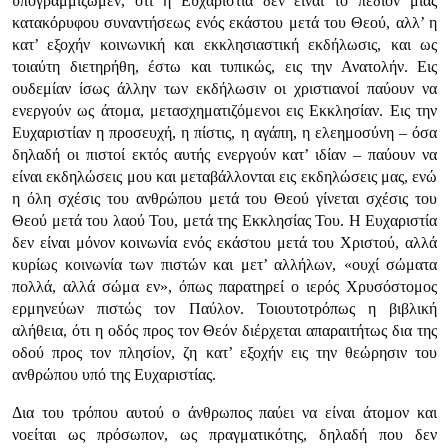
υπογραμμίζωμεν, ότι η Ευχαριστία δεν είναι το πεδίον μιας
κατακόρυφου συναντήσεως ενός εκάστου μετά του Θεού, αλλ’ η
κατ’ εξοχήν κοινωνική και εκκλησιαστική εκδήλωσις, και ως
τοιαύτη διετηρήθη, έστω και τυπικώς, εις την Ανατολήν. Εις
ουδεμίαν ίσως άλλην των εκδήλωσιν οι χριστιανοί παύουν να
ενεργούν ως άτομα, μετασχηματιζόμενοι εις Εκκλησίαν. Εις την
Ευχαριστίαν η προσευχή, η πίστις, η αγάπη, η ελεημοσύνη – όσα
δηλαδή οι πιστοί εκτός αυτής ενεργούν κατ’ ιδίαν – παύουν να
είναι εκδηλώσεις μου και μεταβάλλονται εις εκδηλώσεις μας, ενώ
η όλη σχέσις του ανθρώπου μετά του Θεού γίνεται σχέσις του
Θεού μετά του λαού Του, μετά της Εκκλησίας Του. Η Ευχαριστία
δεν είναι μόνον κοινωνία ενός εκάστου μετά του Χριστού, αλλά
κυρίως κοινωνία των πιστών και μετ’ αλλήλων, «ουχί σώματα
πολλά, αλλά σώμα εν», όπως παρατηρεί ο ιερός Χρυσόστομος
ερμηνεύων πιστώς τον Παύλον. Τοιουτοτρόπως η βιβλική
αλήθεια, ότι η οδός προς τον Θεόν διέρχεται απαραιτήτως δια της
οδού προς τον πλησίον, ζη κατ’ εξοχήν εις την θεώρησιν του
ανθρώπου υπό της Ευχαριστίας.
Δια του τρόπου αυτού ο άνθρωπος παύει να είναι άτομον και
νοείται ως πρόσωπον, ως πραγματικότης, δηλαδή που δεν