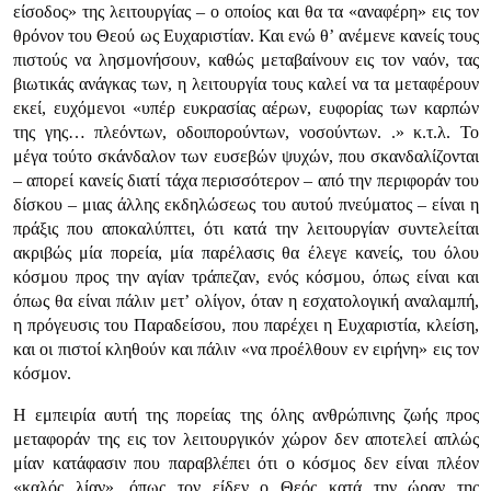
είσοδος» της λειτουργίας – ο οποίος και θα τα «αναφέρη» εις τον
θρόνον του Θεού ως Ευχαριστίαν. Και ενώ θ’ ανέμενε κανείς τους
πιστούς να λησμονήσουν, καθώς μεταβαίνουν εις τον ναόν, τας
βιωτικάς ανάγκας των, η λειτουργία τους καλεί να τα μεταφέρουν
εκεί, ευχόμενοι «υπέρ ευκρασίας αέρων, ευφορίας των καρπών
της γης… πλεόντων, οδοιπορούντων, νοσούντων. .» κ.τ.λ. Το
μέγα τούτο σκάνδαλον των ευσεβών ψυχών, που σκανδαλίζονται
– απορεί κανείς διατί τάχα περισσότερον – από την περιφοράν του
δίσκου – μιας άλλης εκδηλώσεως του αυτού πνεύματος – είναι η
πράξις που αποκαλύπτει, ότι κατά την λειτουργίαν συντελείται
ακριβώς μία πορεία, μία παρέλασις θα έλεγε κανείς, του όλου
κόσμου προς την αγίαν τράπεζαν, ενός κόσμου, όπως είναι και
όπως θα είναι πάλιν μετ’ ολίγον, όταν η εσχατολογική αναλαμπή,
η πρόγευσις του Παραδείσου, που παρέχει η Ευχαριστία, κλείση,
και οι πιστοί κληθούν και πάλιν «να προέλθουν εν ειρήνη» εις τον
κόσμον.
Η εμπειρία αυτή της πορείας της όλης ανθρώπινης ζωής προς
μεταφοράν της εις τον λειτουργικόν χώρον δεν αποτελεί απλώς
μίαν κατάφασιν που παραβλέπει ότι ο κόσμος δεν είναι πλέον
«καλός λίαν», όπως τον είδεν ο Θεός κατά την ώραν της