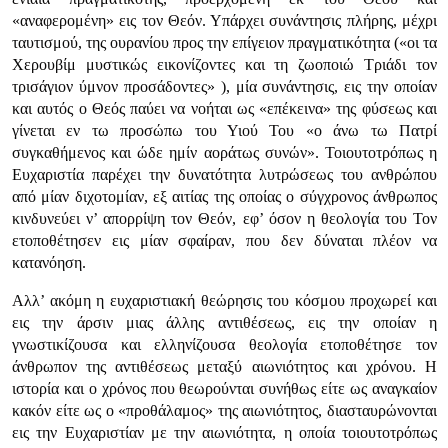
«αναφερομένη» εις τον Θεόν. Υπάρχει συνάντησις πλήρης, μέχρι
ταυτισμού, της ουρανίου προς την επίγειον πραγματικότητα («οι τα
Χερουβίμ μυστικώς εικονίζοντες και τη ζωοποιώ Τριάδι τον
τρισάγιον ύμνον προσάδοντες» ), μία συνάντησις, εις την οποίαν
και αυτός ο Θεός παύει να νοήται ως «επέκεινα» της φύσεως και
γίνεται εν τω προσώπω του Υιού Του «ο άνω τω Πατρί
συγκαθήμενος και ώδε ημίν αοράτως συνών». Τοιουτοτρόπως η
Ευχαριστία παρέχει την δυνατότητα λυτρώσεως του ανθρώπου
από μίαν διχοτομίαν, εξ αιτίας της οποίας ο σύγχρονος άνθρωπος
κινδυνεύει ν’ απορρίψη τον Θεόν, εφ’ όσον η θεολογία του Τον
ετοποθέτησεν εις μίαν σφαίραν, που δεν δύναται πλέον να
κατανόηση.
Αλλ’ ακόμη η ευχαριστιακή θεώρησις του κόσμου προχωρεί και
εις την άρσιν μιας άλλης αντιθέσεως, εις την οποίαν η
γνωστικίζουσα και ελληνίζουσα θεολογία ετοποθέτησε τον
άνθρωπον της αντιθέσεως μεταξύ αιωνιότητος και χρόνου. Η
ιστορία και ο χρόνος που θεωρούνται συνήθως είτε ως αναγκαίον
κακόν είτε ως ο «προθάλαμος» της αιωνιότητος, διασταυρώνονται
εις την Ευχαριστίαν με την αιωνιότητα, η οποία τοιουτοτρόπως