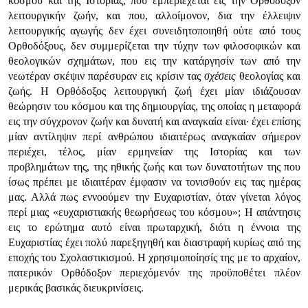
κόσμου και της Ιστορίας, που εμπεριέχεται εις την Ορθόδοξον
λειτουργικήν ζωήν, και που, αλλοίμονον, δια την έλλειψιν
λειτουργικής αγωγής δεν έχει συνειδητοποιηθή ούτε από τους
Ορθοδόξους, δεν συμμερίζεται την τύχην των φιλοσοφικών και
θεολογικών σχημάτων, που εις την κατάργησίν των από την
νεωτέραν σκέψιν παρέσυραν εις κρίσιν τας
σχέσεις
θεολογίας και
ζωής. Η Ορθόδοξος λειτουργική ζωή έχει μίαν ιδιάζουσαν
θεώρησιν του κόσμου και της δημιουργίας, της οποίας η μεταφορά
εις την σύγχρονον ζωήν και δυνατή και αναγκαία είναι· έχει επίσης
μίαν αντίληψιν περί ανθρώπου ιδιαιτέρως αναγκαίαν σήμερον
περιέχει, τέλος, μίαν ερμηνείαν της Ιστορίας και των
προβλημάτων της, της ηθικής ζωής και των δυνατοτήτων της που
ίσως πρέπει με ιδιαιτέραν έμφασιν να τονισθούν εις τας ημέρας
μας. Αλλά πως εννοούμεν την Ευχαριστίαν, όταν γίνεται λόγος
περί μιας «ευχαριστιακής θεωρήσεως του κόσμου»; Η απάντησις
εις το ερώτημα αυτό είναι πρωταρχική, διότι η έννοια της
Ευχαριστίας έχει πολύ παρεξηγηθή και διαστραφή κυρίως από της
εποχής του Σχολαστικισμού. Η χρησιμοποίησίς της με το αρχαίον,
πατερικόν Ορθόδοξον περιεχόμενόν της προϋποθέτει πλέον
μερικάς βασικάς διευκρινίσεις.