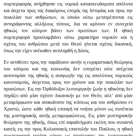
συμπεριφοράς ανήχθησαν εις νομικά κατασκευάσματα απόλυτα
και άσχετα προς τας διαφόρους εποχάς της Ιστορίας και προς την
ποικιλίαν των ανθρώπων, οι οποίοι ούτω μετατρέπονται εις
αντιγράφοντας αλλήλους τύπους, δια να κρίνουν εν συνεχεία
ηθικώς τον κόσμον βάσει των προτύπων των. Η ηθική
συμπεριφορά προσλαμβάνει ούτω χαρακτήρα νομικόν και η
σχέσις του ανθρώπου μετά του Θεού γίνεται σχέσις δικανική,
όπως την είχεν ανέκαθεν αντιληφθή η Δύσις.
Εν αντιθέσει προς την παράδοσιν αυτήν η ευχαριστιακή θεώρησις
του κόσμου και της κοινωνίας δεν επιτρέπει ούτε ανέχεται
αυτονομίαν της ηθικής η αναγωγήν της εις απολύτους νομικούς
κανονισμούς, άσχετους προς τον χρόνον και την ποικιλίαν των
προσώπων. Εις την Όρθόδοξον λειτουργικήν ζωήν η ηθικότης δεν
πηγάζει από μίαν σχέσιν δικανικήν με τον Θεόν, αλλ’ από μίαν
μεταμόρφωσιν και ανακαίνισιν της κτίσεως και του ανθρώπου εν
Χριστώ, ώστε κάθε ηθική επιταγή να νοήται μόνον ως συνέπεια
της μυστηριακής αυτής μεταμορφώσεως. Εις μίαν μυστηριακήν
θεώρησιν της ηθικής, όπως επί παραδείγματι εκείνη που συναντά
κανείς εις την προς Κολοσσαείς επιστολήν του Παύλου, η ηθική
συμπεριφορά νοείται μόνον ως προέκτασις της λειτουργικής