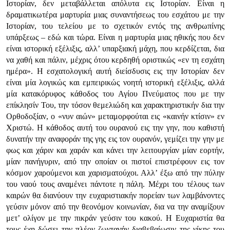
Ιστορίαν, δεν μεταβάλλεται απόλυτα εις Ιστορίαν. Είναι η
δραματικωτέρα μαρτυρία μιας συναντήσεως του εσχάτου με την
Ιστορίαν, του τελείου με το σχετικόν εντός της ανθρωπίνης
υπάρξεως – εδώ και τώρα. Είναι η μαρτυρία μιας ηθικής που δεν
είναι ιστορική εξέλιξις, αλλ’ υπαρξιακή μάχη, που κερδίζεται, δια
να χαθή και πάλιν, μέχρις ότου κερδηθή οριστικώς «εν τη εσχάτη
ημέρα». Η εσχατολογική αυτή διείσδυσις εις την Ιστορίαν δεν
είναι μία λογικώς και εμπειρικώς νοητή ιστορική εξέλιξις, αλλά
μία κατακόρυφος κάθοδος του Αγίου Πνεύματος που με την
επίκλησίν Του, την τόσον θεμελιώδη και χαρακτηριστικήν δια την
Ορθοδοξίαν, ο «νυν αιών» μεταμορφούται εις «καινήν κτίσιν» εν
Χριστώ. Η κάθοδος αυτή του ουρανού εις την γην, που καθιστή
δυνατήν την αναφοράν της γης εις τον ουρανόν, γεμίζει την γην με
φως και χάριν και χαράν και κάνει την λειτουργίαν μίαν εορτήν,
μίαν πανήγυριν, από την οποίαν οι πιστοί επιστρέφουν εις τον
κόσμον χαρούμενοι και χαρισματούχοι. Αλλ’ έξω από την πύλην
του ναού τους αναμένει πάντοτε η πάλη. Μέχρι του τέλους των
καιρών θα διανύουν την ευχαριστιακήν πορείαν των λαμβάνοντες
γεύσιν μόνον από την θεονόμον κοινωνίαν, δια να την αναμίξουν
μετ’ ολίγον με την πικράν γεύσιν του κακού. Η Ευχαριστία θα
τους έχη δώσει την πλέον ζωντανήν διαβεβαίωσιν της νίκης του