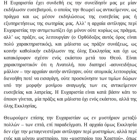
Η Ευχαριστία έχει συνδεθή εις την συνείδησίν μας με μίαν
εκδήλωσιν ευσεβισμού, ο οποίος την θεωρεί ως αντικείμενον, ως
πράγμα και ως μέσον εκδηλώσεως της ευσεβείας μας ή
εξυπηρετήσεως της σωτηρίας μας. Αλλ’ η αρχαία αντίληψις περί
Ευχαριστίας την αντιμετωπίζει όχι μόνον ούτε κυρίως ως πράγμα,
αλλ’ ως πράξιν, ως λειτουργίαν (ο Ορθόδοξος αυτός όρος είναι
πολύ χαρακτηριστικός), και μάλιστα ως πράξιν συνάξεως, ως
κοινήν καθολικήν εκδήλωσιν της όλης Εκκλησίας και όχι ως
κατακόρυφον σχέσιν ενός εκάστου μετά του Θεού. Είναι
χαρακτηριστικόν ότι η Ανατολή, που διατηρεί -ασυνειδήτως
μάλλον – την αρχαίαν αυτήν αντίληψιν, ούτε ατομικάς λειτουργίας
διενοήθη ποτέ να εισαγάγη, ούτε προσκύνησιν των τιμίων δώρων
υπό την μορφήν μονίμου αναγωγής των εις αντικείμενον
ευσεβείας και λατρείας. Η Ευχαριστία είναι κατά βάσιν κάτι το
όποιον γίνεται, μία πράξις και μάλιστα όχι ενός εκάστου, αλλά της
όλης Εκκλησίας.
Θεωρούμεν επίσης την Ευχαριστίαν ως εν μυστήριον μεταξύ
πολλών – των επτά, επί παραδείγματι. Η αρχαία όμως Εκκλησία
δεν είχε την μεταγενεστέραν αντίληψιν περί μυστηρίων, αλλά περί
ενός και μόνου μυστηρίου, του «μυστηρίου του Χριστού», όπως