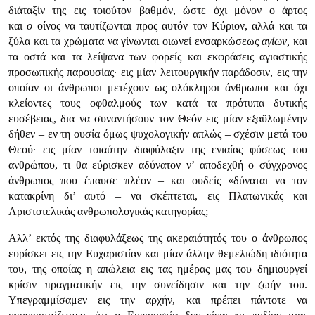
διάταξίν της εις τοιούτον βαθμόν, ώστε όχι μόνον ο άρτος
και
ο
οίνος να ταυτίζωνται προς αυτόν τον Κύριον, αλλά και τα
ξύλα και τα χρώματα να γίνωνται οιωνεί ενσαρκώσεως
αγίων,
και
τα οστά και τα λείψανα των φορείς και εκφράσεις αγιαστικής
προσωπικής παρουσίας· εις μίαν λειτουργικήν παράδοσιν, εις την
οποίαν οι άνθρωποι μετέχουν ως ολόκληροι άνθρωποι και όχι
κλείοντες τους οφθαλμούς των κατά τα πρότυπα δυτικής
ευσέβειας, δια να συναντήσουν τον Θεόν εις μίαν εξαϋλωμένην
δήθεν – εν τη ουσία όμως ψυχολογικήν απλώς – σχέσιν μετά του
Θεού· εις μίαν τοιαύτην διαφύλαξιν της ενιαίας φύσεως του
ανθρώπου, τι θα εύρισκεν αδύνατον ν’ αποδεχθή ο σύγχρονος
άνθρωπος που έπαυσε πλέον – και ουδείς «δύναται να τον
κατακρίνη δι’ αυτό – να σκέπτεται, εις Πλατωνικάς και
Αριστοτελικάς ανθρωπολογικάς κατηγορίας;
Αλλ’ εκτός της διαφυλάξεως της ακεραιότητός του ο άνθρωπος
ευρίσκει εις την Ευχαριστίαν και μίαν άλλην θεμελιώδη ιδιότητα
του, της οποίας η απώλεια εις τας ημέρας μας του δημιουργεί
κρίσιν πραγματικήν εις την συνείδησιν και την ζωήν του.
Υπεγραμμίσαμεν εις την αρχήν, και πρέπει πάντοτε να