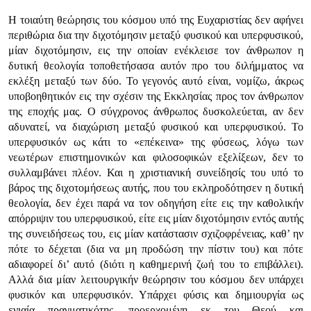
Η τοιαύτη θεώρησις του κόσμου υπό της Ευχαριστίας δεν αφήνει
περιθώρια δια την διχοτόμησιν μεταξύ φυσικού και υπερφυσικού,
μίαν διχοτόμησιν, εις την οποίαν ενέκλεισε τον άνθρωπον η
δυτική θεολογία τοποθετήσασα αυτόν προ του διλήμματος να
εκλέξη μεταξύ των δύο. Το γεγονός αυτό είναι, νομίζω, άκρως
υποβοηθητικόν εις την σχέσιν της Εκκλησίας προς τον άνθρωπον
της εποχής μας. Ο σύγχρονος άνθρωπος δυσκολεύεται, αν δεν
αδυνατεί, να διαχώριση μεταξύ φυσικού και υπερφυσικού. Το
υπερφυσικόν ως κάτι το «επέκεινα» της φύσεως, λόγω των
νεωτέρων επιστημονικών και φιλοσοφικών εξελίξεων, δεν το
συλλαμβάνει πλέον. Και η χριστιανική συνείδησίς του υπό το
βάρος της διχοτομήσεως αυτής, που του εκληροδότησεν η δυτική
θεολογία, δεν έχει παρά να τον οδηγήση είτε εις την καθολικήν
απόρριψιν του υπερφυσικού, είτε εις μίαν διχοτόμησιν εντός αυτής
της συνειδήσεως του, εις μίαν κατάστασιν σχιζοφρένειας, καθ’ ην
πότε το δέχεται (δια να μη προδώση την πίστιν του) και πότε
αδιαφορεί δι’ αυτό (διότι η καθημερινή ζωή του το επιβάλλει).
Αλλά δια μίαν λειτουργικήν θεώρησιν του κόσμου δεν υπάρχει
φυσικόν και υπερφυσικόν. Υπάρχει φύσις και δημιουργία ως
ενιαία πραγματικότης, προερχομένη εκ του Θεού και