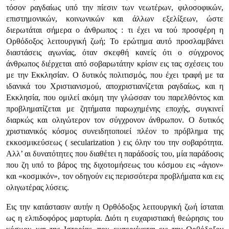
τόσον ραγδαίως υπό την πίεσιν των νεωτέρων, φιλοσοφικών,
επιστημονικών, κοινωνικών και άλλων εξελίξεων, ώστε
διερωτάται σήμερα ο άνθρωπος : τι έχει να τού προσφέρη η
Ορθόδοξος λειτουργική ζωή; Το ερώτημα αυτό προσλαμβάνει
διαστάσεις αγωνίας, όταν σκεφθή κανείς ότι ο σύγχρονος
άνθρωπος διέρχεται από σοβαρωτάτην κρίσιν εις τας σχέσεις του
με την Εκκλησίαν. Ο δυτικός πολιτισμός, που έχει τραφή με τα
ιδανικά του Χριστιανισμού, αποχριστιανίζεται ραγδαίως, και η
Εκκλησία, που ομιλεί ακόμη την γλώσσαν του παρελθόντος και
προβληματίζεται με ζητήματα παρωχημένης εποχής, συγκινεί
διαρκώς και ολιγώτερον τον σύγχρονον άνθρωπον. Ο δυτικός
χριστιανικός κόσμος συνειδητοποιεί πλέον το πρόβλημα της
εκκοσμικεύσεως ( secularization ) εις όλην του την σοβαρότητα.
Αλλ’ αι δυνατότητες που διαθέτει η παράδοσίς του, μία παράδοσις
που ζη υπό το βάρος της διχοτομήσεως του κόσμου εις «άγιον»
και «κοσμικόν», τον οδηγούν εις περισσότερα προβλήματα και εις
ολιγωτέρας λύσεις.
Εις την κατάστασιν αυτήν η Ορθόδοξος λειτουργική ζωή ίσταται
ως η ελπιδοφόρος μαρτυρία. Διότι η ευχαριστιακή θεώρησις του