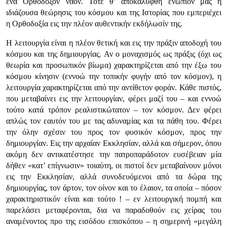
ένα Ορθόδοξον ναόν. Τότε θ’ αποκαλυφθή ενώπιον μας η
ιδιάζουσα θεώρησις του κόσμου και της Ιστορίας που εμπεριέχει
η Ορθοδοξία εις την πλέον αυθεντικήν εκδήλωσίν της.
Η λειτουργία είναι η πλέον θετική και εις την πράξιν αποδοχή του
κόσμου και της δημιουργίας. Αν ο μοναχισμός ως πράξις (όχι ως
θεωρία και προσωπικόν βίωμα) χαρακτηρίζεται από την έξω του
κόσμου κίνησιν (εννοώ την τοπικήν φυγήν από τον κόσμον), η
λειτουργία χαρακτηρίζεται από την αντίθετον φοράν. Κάθε πιστός,
που μεταβαίνει εις την λειτουργίαν, φέρει μαζί του – και εννοώ
τούτο κατά τρόπον ρεαλιστικώτατον – τον κόσμον. Δεν φέρει
απλώς τον εαυτόν του με τας αδυναμίας και τα πάθη του. Φέρει
την όλην σχέσιν του προς τον φυσικόν κόσμον, προς την
δημιουργίαν. Εις την αρχαίαν Εκκλησίαν, αλλά και σήμερον, όπου
ακόμη δεν αντικατέστησε την πατροπαράδοτον ευσέβειαν μία
δήθεν «κατ’ επίγνωσιν» τοιαύτη, οι πιστοί δεν μεταβαίνουν μόνοι
εις την Εκκλησίαν, αλλά συνοδευόμενοι από τα δώρα της
δημιουργίας, τον άρτον, τον οίνον και το έλαιον, τα οποία – πόσον
χαρακτηριστικόν είναι και τούτο ! – εν λειτουργική πομπή και
παρελάσει μεταφέρονται, δια να παραδοθούν εις χείρας του
αναμένοντος προ της εισόδου επισκόπου – η σημερινή «μεγάλη