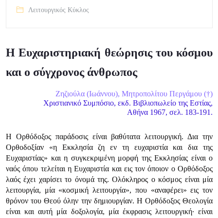
Λειτουργικός Κύκλος
Η Ευχαριστηριακή θεώρησις του κόσμου
και ο σύγχρονος άνθρωπος
Ζηζιούλα (Ιωάννου), Μητροπολίτου Περγάμου (†)
Χριστιανικό Συμπόσιο, εκδ. Βιβλιοπωλείο της Εστίας,
Αθήνα 1967, σελ. 183-191.
H Oρθόδοξος παράδοσις είναι βαθύτατα λειτουργική. Δια την
Ορθοδοξίαν «η Εκκλησία ζη εν τη ευχαριστία και δια της
Ευχαριστίας» και η συγκεκριμένη μορφή της Εκκλησίας είναι ο
ναός όπου τελείται η Ευχαριστία και εις τον όποιον o Ορθόδοξος
λαός έχει χαρίσει το όνομά της. Ολόκληρος ο κόσμος είναι μία
λειτουργία, μία «κοσμική λειτουργία», που «αναφέρει» εις τον
θρόνον του Θεού όλην την δημιουργίαν. Η Ορθόδοξος Θεολογία
είναι και αυτή μία δοξολογία, μία έκφρασις λειτουργική· είναι