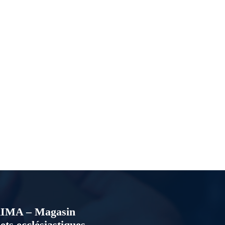
IMA – Magasin
ets ecclésiastiques