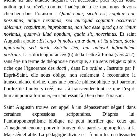
notion qui se révèle comme inadéquate à ce que nous devons
chercher dans l’oraison :
Quod enim, sicuti est, cogitare non
possumus, utique nescimus, sed quicquid cogitanti occurrerit
abicimus, respuirnus, improbamus, non hoc esse quod qu œ rimus
novimus, quamvis illud nondum, quale sit, noverimus.
Et saint
Augustin ajoute :
Est ergo in nobis qu œ dam, ut ita dicam, docta
ignorantia, sed docta Spiritu Dei, qui adiuvat infirmitatem
nostram.
La « docte ignorance» (6) de la Lettre à Proba (vers 412),
sans être un terme de théognosie mystique, a un sens religieux plus
riche que l’ignorance des
docti
,
dans De
ordine
.
Instruite par l’
Esprit-Saint, elle nous oblige, non seulement à reconnaître la
transcendance divine, dans une pensée philosophique qui parcourt
l’ordre de l’univers créé, mais à transcender tout ce que l’esprit
humain pourra formuler, en s’adressant à Dieu dans l’oraison.
Saint Augustin trouve cet appel à un dépassement néga­tif dans
certaines expressions scripturaires. D’après lui,
l’anthropomorphisme biblique ne peut horrifier que ceux qui
s’imaginent encore pouvoir trouver des paroles appropriées à la
Majestéineffable. La pédagogie divine est là pour les en dissuader