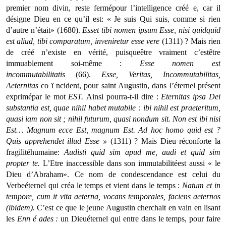
premier nom divin, reste fermépour l’intelligence créé e, car il
désigne Dieu en ce qu’il est: « Je suis Qui suis, comme si rien
d’autre n’était» (1680).
Esset
tibi nomen ipsum Esse, nisi quidquid
est aliud, tibi comparatum, inveniretur esse vere
(1311) ? Mais rien
de créé n’existe en vérité, puisqueêtre vraiment c’estêtre
immuablement soi-même :
Esse nomen est
incommutabilitatis
(66).
Esse, Veritas, Incommutabilitas,
Aeternitas
co ï ncident, pour saint Augustin, dans l’éternel présent
exprimépar le mot
EST.
Ainsi pourra-t-il dire :
Eter­nitas
ipsa Dei
substantia est, quae nihil habet mutabile : ibi nihil est praeteritum,
quasi iam non sit ; nihil futurum, quasi nondum sit. Non est ibi nisi
Est… Magnum ecce Est, magnum Est. Ad hoc homo quid est ?
Quis apprehendet illud Esse
»
(1311) ? Mais Dieu réconforte la
fragilitéhumaine:
Audisti
quid sim apud me, audi et quid sim
propter te.
L’Etre inac­cessible dans son immutabilitéest aussi « le
Dieu d’Abra­ham». Ce nom de condescendance est celui du
Verbeéter­nel qui créa le temps et vient dans le temps :
Natum
et in
tempore, cum it vita aeterna, vocans temporales, faciens aeternos
(ibidem).
C’est ce que le jeune Augustin cherchait en vain en lisant
les
Enn
é
ades :
un Dieuéternel qui entre dans le temps, pour faire