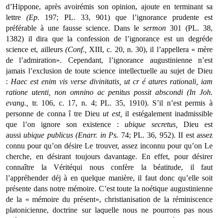
d’Hippone, après avoirémis son opinion, ajoute en terminant sa
lettre
(Ep.
197; PL. 33, 901) que l’ignorance prudente est
préférable à une fausse science. Dans le
sermon
301 (PL. 38,
1382) il dira que la confession de l’ignorance est un degréde
science et, ailleurs
(Conf.,
XIII, c. 20, n. 30), il l’appellera « mère
de l’admiration». Cependant, l’ignorance augustinienne n’est
jamais l’exclusion de toute science intellectuelle au sujet de Dieu
:
Haec
est enim vis verse divinitatis, ut cr
é
atures rationali, iam
ratione utenti, non omnino ac penitus possit abscondi (In Joh.
evang.,
tr. 106, c. 17, n. 4; PL. 35, 1910). S’il n’est permis à
personne de conna î tre Dieu
ut est,
il estégalement inad­missible
que l’on ignore son existence :
ubique
secretus,
Dieu est
aussi
ubique
publicus (Enarr. in Ps.
74; PL. 36, 952). II est assez
connu pour qu’on désire Le trouver, assez inconnu pour qu’on Le
cherche, en désirant toujours davantage. En effet, pour désirer
connaître la Véritéqui nous confère la béatitude, il faut
l’appréhender déj à en quelque manière, il faut donc qu’elle soit
présente dans notre mémoire. C’est toute la noétique augustinienne
de la « mémoire du présent», christianisation de la réminiscence
platonicienne, doctrine sur laquelle nous ne pourrons pas nous