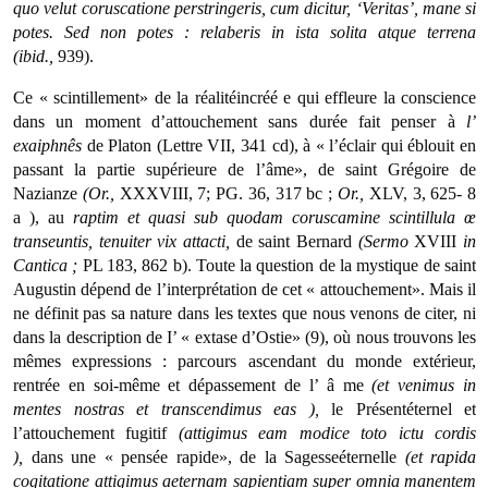
quo velut coruscatione perstringeris, cum dicitur, ‘Veritas’, mane si
potes. Sed non potes : relaberis in ista solita atque terrena
(ibid.,
939).
Ce « scintillement» de la réalitéincréé e qui effleure la conscience
dans un moment d’attouchement sans durée fait penser à
l’
exaiphnês
de Platon (Lettre VII, 341 cd), à « l’éclair qui éblouit en
passant la partie supérieure de l’âme», de saint Grégoire de
Nazianze
(Or.,
XXXVIII, 7; PG. 36, 317 bc ;
Or.,
XLV, 3, 625- 8
a ), au
raptim
et quasi sub quodam coruscamine scintillula œ
transeuntis, tenuiter vix attacti,
de saint Bernard
(Sermo
XVIII
in
Cantica ;
PL 183, 862 b). Toute la question de la mystique de saint
Augustin dépend de l’interprétation de cet « attouchement». Mais il
ne définit pas sa nature dans les textes que nous venons de citer, ni
dans la description de I’ « extase d’Ostie» (9), où nous trouvons les
mêmes expressions : parcours ascen­dant du monde extérieur,
rentrée en soi-même et dépasse­ment de l’ â me
(et venimus in
mentes nostras et transcendimus eas ),
le Présentéternel et
l’attouchement fugitif
(attigimus eam modice toto ictu cordis
),
dans une « pensée rapi­de», de la Sagesseéternelle
(et rapida
cogitatione attigimus aeternam sapientiam super omnia manentem