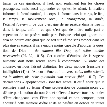
traiter de ces questions, il faut, non seulement fuir les choses
passagères, mais aussi apprendre ce qu’est le néant, la matière
informe, le forméinanimé, le corps, la forme dans le corps, le lieu,
le temps, le mouvement local, le changement, la durée,
l’éternel
(aevum ),
ce que c’est que de ne pasêtre dans le lieu ni
dans le temps, enfin – ce que c’est que de n’être nulle part et
cependant de ne pasêtre nulle part. Puisque celui qui ignore tout
cela ne pourra dire quoi que ce soit sur l’â me sans tomber dans les
plus gra­ves erreurs, il sera encore moins capable d’aborder la ques­
tion de Dieu –
de summo illo Deo, qui scitur melius
nescciendo
(PL 32, 1015). Cet « ordre d’études» de la sagesse
humaine doit nous rendre aptes à comprendre l’« ordre des
choses», en nous faisant distinguer les deux mondes (sensible et
intelligible) (4) et l’Auteur même de l’univers,
cuius
nulla scientia
est in anima, nisi scire quomodo eum nesciat (ibid.,
1017). Ces
déclarations « apophatiques» sont très nettes. Il est à noter que la
première vient au terme d’une progression de connaissances qui
débute par la notion du non-être et s’élève, à travers tous les modes
d’être changeant, vers l’être non spatial et non temporel, pour
aboutir à cette manière d’être et de ne pasêtre en dehors de toutes