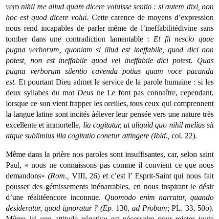
vero nihil me aliud quam dicere voluisse sentio : si autem dixi, non
hoc est quod dicere volui.
Cette carence de moyens d’expression
nous rend incapables de parler même de l’ineffabilitédivine sans
tomber dans une contradiction lamentable :
Et fit nescio quae
pugna verborum, quoniam si illud est ineffabile, quod dici non
potest, non est ineffabile quod vel ineffabile dici potest.
Quas
pugna verbo­rum silentio cavenda potius quam voce pacanda
est.
Et pourtant Dieu admet le service de la parole humaine : si les
deux syllabes du mot
Deus
ne Le font pas connaître, cependant,
lorsque ce son vient frapper les oreilles, tous ceux qui comprennent
la langue latine sont incités àélever leur pensée vers une nature très
excellente et immortelle,
lia cogitatur, ut aliquid quo nihil melius sit
atque sublimius illa cogitatio conetur attingere (Ibid.,
col. 22).
Même dans la prière nos paroles sont insuffisantes, car, selon saint
Paul, « nous ne connaissons pas comme il convient ce que nous
demandons»
(Rom.,
VIII, 26) et c’est l’ Esprit-Saint qui nous fait
pousser des gémissements inénarrables, en nous inspirant le désir
d’une réalitéencore inconnue.
Quomodo enim narratur, quando
desideratur, quod ignoratur ? (Ep.
130,
ad Probam;
PL. 33, 50o).
Même ici une attitude négative est nécessaire pour rejeter toute