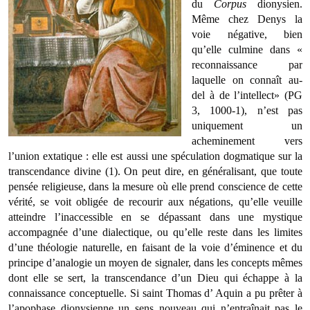
du
Corpus
dionysien.
Même chez Denys la
voie négative, bien
qu’elle culmine dans «
reconnaissance par
laquelle on connaît au-
del à de l’intellect» (PG
3, 1000-1), n’est pas
uniquement un
acheminement vers
l’union extatique : elle est aussi une spéculation dogmatique sur la
transcendance divine (1). On peut dire, en généralisant, que toute
pensée religieuse, dans la mesure où elle prend conscience de cette
vérité, se voit obligée de recourir aux négations, qu’elle veuille
atteindre l’inaccessible en se dépassant dans une mystique
accompagnée d’une dialectique, ou qu’elle reste dans les limites
d’une théologie naturelle, en faisant de la voie d’éminence et du
principe d’analogie un moyen de signaler, dans les concepts mêmes
dont elle se sert, la transcendance d’un Dieu qui échappe à la
connaissance conceptuelle. Si saint Thomas d’ Aquin a pu prêter à
l’apophase dionysienne un sens nouveau qui n’entraînait pas le