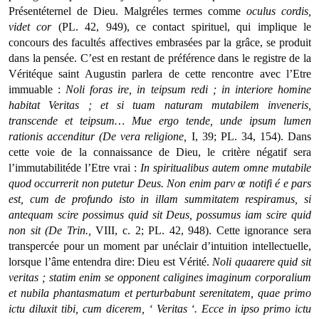
Présentéternel de Dieu. Malgréles termes comme
oculus cordis,
videt cor
(PL. 42, 949), ce contact spirituel, qui implique le
concours des facultés affectives embrasées par la grâce, se produit
dans la pensée. C’est en restant de préférence dans le registre de la
Véritéque saint Augustin parlera de cette rencontre avec l’Etre
immuable :
Noli foras ire, in teipsum redi ; in interiore homine
habitat Veritas ; et si tuam naturam mutabilem inveneris,
transcende et teipsum… Mue ergo tende, unde ipsum lumen
rationis accenditur (De vera religione,
I, 39; PL. 34, 154). Dans
cette voie de la connaissance de Dieu, le critère négatif sera
l’immutabilitéde l’Etre vrai :
In spiritualibus autem omne mutabile
quod occurrerit non putetur Deus. Non enim parv œ notifi
é
e pars
est, cum de profundo isto in illam summitatem respiramus, si
antequam scire possimus quid sit Deus, possumus iam scire quid
non sit (De Trin.,
VIII, c. 2; PL. 42, 948). Cette ignorance sera
transpercée pour un moment par unéclair d’intuition intellectuelle,
lorsque l’âme entendra dire: Dieu est Vérité.
Noli quaarere quid sit
veritas ; statim enim se opponent caligines imaginum corporalium
et nubila phantasmatum et perturbabunt serenitatem, quae primo
ictu diluxit tibi, cum dicerem, ‘ Veritas ‘.
Ecce in ipso primo ictu