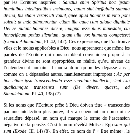
par les Ecritures inspirées :
Sanctus enim Spiritus hoc ipsum
hominibus intelligentibus insinuans, quam sint ineffabilia summa
divina, his etiam verbis uti voluit, quee apud homines in vitio poni
soient; ut inde admonrentur, etiam illa quae cum aliqua dignitate
Dei se putant homines dicere, indigna esse illius maiestate, cui
honorificum potius silentium, quam ulla vox humana competeret
(Contra Adimantum,
PL 42, 142). Ces expressions, que l’on trouve
viles et le moins applicables à Dieu, nous apprennent que même les
paroles de l’Ecriture qui nous semblent convenir en propre à la
grandeur divine ne sont appropriées, en réalité, qu’au niveau de
l’entendement humain. Il faudra donc qu’on les dépasse aussi,
comme on a dépasséles autres, manifestement impropres :
Ac
per
hoc etiam ipsa transcendenda esse sereniore intellectu, sicut ista
qualicumque transcensa sunt (De divers, quaest., ad
Simplicianum,
PL 40, 138) (7).
Si les noms que l’Ecriture prête à Dieu doiven têtre « transcendés
par une intellection plus pure», il y a cependant un nom qui ne
sauraitêtre dépassé, un nom qui marque le terme de l’ascension
négative de la pensée. C’est le nom révéléà Moïse : Ego
sum
qui
sum (Exode,
III, 14) (8). En effet, ce nom de l’ « Etre même», le