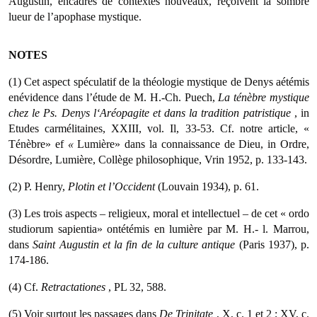
Augustin, encadrés de contextes nouveaux, reçoivent la sombre
lueur de l’apophase mystique.
NOTES
(1) Cet aspect spéculatif de la théologie mystique de Denys aétémis
enévidence dans l’étude de M. H.-Ch. Puech,
La t
é
n
è
bre mystique
chez le Ps. Denys l
‘
Ar
é
opagite et dans la tradition patristique
, in
Etudes carmélitaines, XXIII, vol. Il, 33-53. Cf. notre article, «
Ténèbre» ef
«
Lumière» dans la connaissance de Dieu, in Ordre,
Désordre, Lumière, Collège philosophique, Vrin 1952, p. 133-143.
(2) P. Henry,
Plotin et l’Occident
(Louvain 1934), p. 61.
(3) Les trois aspects – religieux, moral et intellectuel – de cet « ordo
studiorum sapientia» ontétémis en lumière par M. H.- l. Marrou,
dans
Saint Augustin et la fin de la culture antique
(Paris 1937), p.
174-186.
(4) Cf.
Retractationes
, PL 32, 588.
(5) Voir surtout les passages dans
De Trinitate
, X, c. 1 et 2 ; XV, c.