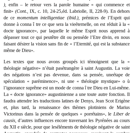
),
enfin – le retour vers la parole humaine « qui commence et
finit»
(Cont.,
IX, c. 10, 24-25,éd. Labriolle, II, 228-9). En dehors
de ce
momentum
intelligentiae (ibid.),
prémices de l’Esprit qui
donne à conna î tre ce que sera la vieéternelle, on est réduit à la «
docte ignorance», par laquelle le même Esprit nous apprend à
dépasser tout ce qui peutêtre dit ou penséde l’Etre divin, en nous
faisant désirer la vision sans fin de « l’Eternité, qui est la substance
même de Dieu».
Les textes que nous avons groupés ici témoignent que la «
théologie négative» n’était pasétrangère à saint Augustin. La voie
des négations n’est pas devenue, dans sa pensée, uneétape de
spéculation « paréminence», ni une « théologie mystique» o ù
l’ignorance suprême est un mode de conna î tre Dieu en Lui-même.
La « docte ignoran­ce» augustinienne a une toute autre fonction. Il
faudra attendre les traductions latines de Denys, Jean Scot Erigène
et, plus tard, la renaissance des thèmes plotiniens de Marius
Victorinus dans la pensée de quelques « porrétains», le
Liber de
causis,
d’autres influences encore traversant les Pyrénées au cours
du XII e siècle, pour que leséléments de théologie négative de saint