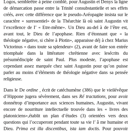
Logos, sembleêtre à peine comblé, pour Augustin et Denys la ligne
de démarcation passe entre la Trinité consubstantielle et ses effets
créés, avec cette différence que le pseudo-Aréopagite insista sur le
caractère « suressentiel» de la Théarchie là où saint Augustin vit
l’excellence de I’ « Etre-même». Un Dieu au-del à de l’être est,
avant tout, le Dieu de l’apophase. Rien d’étonnant que « la
théologie négative, si chère à Plotin», apparaisse déj à chez Marius
Victori­nus « dans toute sa splendeur» (2), avant de faire son entrée
triomphale dans la littérature chrétienne avec lesécrits du
présumédisciple de saint Paul. Plus modeste, l’apophase est
cependant assez marquée chez saint Augustin pour qu’on puisse
parler au moins d’éléments de théo­logie négative dans sa pensée
religieuse.
Dans le De
ordine
,
écrit de catéchumène (386) que le vieilévêque
d’Hippone jugera sévèrement, dans ses
R
é
tractations,
pour avoir
donnétrop d’importance aux sciences humaines, Augustin, vivant
encore de nourriture intellectuelle trouvée dans les « livres des
platoniciens»,établit un plan d’études (3) orientées vers deux
questions qui l’occuperont pendant toute sa vie l’ â me humaine et
Dieu.
Prima est illa discentibus, ista iam doctis.
Pour pou­voir