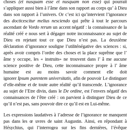
choses
(et nusquam esse et nusquam non esse)
qui pourrait
s’appliquer aussi bien à l’âme dans son rapport au corps qu’ à Dieu
dans son rapport à l’univers. Or c’est ici qu’intervient l’ignorance
des
docti
ce
scitur
melius nesciendo
qui prête à tout le parcours
ascendant de
Vordo
rerum
un accent négatif : la connaissance de la
réalité créé e nous sert à dégager notre inconnaissance au sujet de
Dieu en rejetant tout ce que Dieu n’est pas. La deuxième
déclaration d’ignorance souligne l’utiliténégative des sciences : si,
après avoir compris l’ordre des choses et la place suprême que l’
âme y occupe, les « instruits» ne trouvent dans l’ â me aucune
science positive de Dieu, cette incon­naissance propre à l’ âme
humaine est au moins savoir comment elle doit
ignorer
Ipsum
parentem universitatis,
afin de pouvoir Le distinguer
d’elle-même et de toute autre réalité qu’il transcende. L’ignorance
au sujet de l’Etre divin, dans le
De ordine,
est l’envers négatif des
connaissances de l’être créé : on parvient à distinguer Dieu de ce
qu’il n’est pas, sans pouvoir dire ce qu’il est en Lui-même.
Les expressions laudatives à l’adresse de l’ignorance ne manquent
pas dans les œ uvres de saint Augustin. Ainsi, en répondant à
Hésychius, qui l’interrogea sur les fins dernières, l’évêque