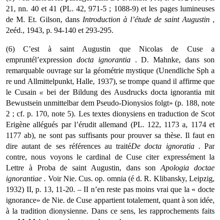
21, nn. 40 et 41 (PL. 42, 971-5 ; 1088-9) et les pages lumineuses
de M. Et. Gilson, dans
Introduction
à
l’
é
tude de saint Augustin
,
2eéd., 1943, p. 94-140 et 293-295.
(6) C’est à saint Augustin que Nicolas de Cuse a
empruntél’expression
docta
ignorantia
. D. Mahnke, dans son
remarquable ouvrage sur la géométrie mystique (Unendliche Sph a
re und Allmittelpunkt, Halle, 1937), se trompe quand il affirme que
le Cusain
«
bei der Bildung des Ausdrucks docta ignorantia mit
Bewustsein unmittelbar dem Pseudo-Dionysios folgt» (p. 188, note
2 ; cf. p. 170, note 5). Les textes dionysiens en traduc­tion de Scot
Erigène allégués par l’érudit allemand (PL. 122, 1173 a, 1174 et
1177 ab), ne sont pas suffisants pour prouver sa thèse. Il faut en
dire autant de ses références au traité
De docta ignoratia
. Par
contre, nous voyons le cardinal de Cuse citer expressément la
Lettre à Proba de saint Augustin, dans son
Apologia
doctae
ignorantiae
. Voir Nie. Cus. op. omnia (é d. R. Klibansky, Leipzig,
1932) II, p. 13, 11-20. – II n’en reste pas moins vrai que la « docte
ignorance» de Nie. de Cuse appartient totalement, quant à son idée,
à la tradition dionysienne. Dans ce sens, les rapprochements faits