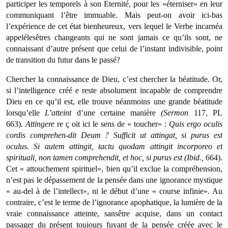
participer les temporels à son Eter­nité, pour les «éterniser» en leur
communiquant l’être immuable. Mais peut-on avoir ici-bas
l’expérience de cet état bienheureux, vers lequel le Verbe incarnéa
appelélesêtres changeants qui ne sont jamais ce qu’ils sont, ne
connais­sant d’autre présent que celui de l’instant indivisible, point
de transition du futur dans le passé?
Chercher la connaissance de Dieu, c’est chercher la béatitude. Or,
si l’intelligence créé e reste absolument inca­pable de comprendre
Dieu en ce qu’il est, elle trouve néan­moins une grande béatitude
lorsqu’elle
L’atteint
d’une certaine manière
(Sermon
117, PL
663).
Attingere
re ç oit ici le sens de « toucher» :
Quis
ergo oculis
cordis comprehen-dit Deum ? Sufficit ut attingat, si purus est
oculus. Si autem attingit, tactu quodam attingit incorporeo et
spirituali, non tamen comprehendit, et hoc, si purus est (Ibid.,
664).
Cet « attouchement spirituel», bien qu’il exclue la compréhension,
n’est pas le dépassement de la pensée dans une ignorance mystique
« au-del à de l’intellect», ni le début d’une « course infinie». Au
contraire, c’est le terme de l’ignorance apophatique, la lumière de la
vraie connaissance atteinte, sansêtre acquise, dans un contact
passager du présent toujours fuyant de la pensée créée avec le