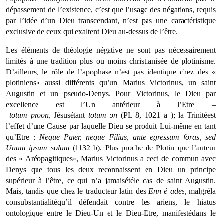
dépassement de l’exis­tence, c’est que l’usage des négations, requis
par l’idée d’un Dieu transcendant, n’est pas une caractéristique
exclusive de ceux qui exaltent Dieu au-dessus de l’être.
Les éléments de théologie négative ne sont pas nécessairement
limités à une tradition plus ou moins christianisée de plotinisme.
D’ailleurs, le rôle de l’apophase n’est pas identique chez des «
plotiniens» aussi différents qu’un Marius Victorinus, un saint
Augustin et un pseudo-Denys. Pour Victorinus, le Dieu par
excellence est l’Un antérieur à l’Etre –
totum
proon,
Jésusétant
totum
on
(PL 8, 1021 a ); la Trinitéest
l’effet d’une Cause par laquelle Dieu se produit Lui-même en tant
qu’Etre :
Neque
Pater, neque Filius, ante egressum foras, sed
Unum ipsum solum
(1132 b). Plus proche de Plotin que l’auteur
des « Aréopagitiques», Marius Victorinus a ceci de commun avec
Denys que tous les deux reconnaissent en Dieu un principe
supérieur à l’être, ce qui n’a jamaisétéle cas de saint Augustin.
Mais, tandis que chez le traducteur latin des
Enn
é
ades,
malgréla
consubstantialitéqu’il défendait contre les ariens, le hiatus
ontologique entre le Dieu-Un et le Dieu-Etre, manifestédans le