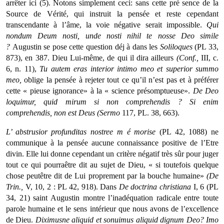
arrêter ici (5). Notons simplement ceci: sans cette pré­ sence de la
Source de Vérité, qui instruit la pensée et reste cependant
transcendante à l’âme, la voie négative serait impossible.
Qui
nondum Deum nosti, unde nosti nihil te nosse Deo simile
?
Augustin se pose cette question déj à dans les
Soliloques
(PL 33,
873), en 387. Dieu Lui-même, de qui il dira ailleurs
(Conf.,
III, c.
6, n. 11),
Tu autem eras interior intimo meo et superior summo
meo,
oblige la pen­sée à rejeter tout ce qu’il n’est pas et à préférer
cette « pieuse ignorance» à la « science présomptueuse».
De Deo
loquimur, quid mirum si non comprehendis ? Si enim
comprehendis, non est Deus (Sermo
117, PL. 38, 663).
L’ abstrusior profunditas nostree m
é
morise
(PL 42, 1088) ne
communique à la pensée aucune connaissance positive de l’Etre
divin. Elle lui donne cependant un critère négatif très sûr pour juger
tout ce qui pourraêtre dit au sujet de Dieu, « si toutefois quelque
chose peutêtre dit de Lui proprement par la bouche humaine»
(De
Trin.,
V, 10, 2 : PL 42, 918). Dans
De doctrina christiana
I, 6 (PL
34, 21) saint Augustin montre l’inadéquation radicale entre toute
parole humaine et le sens intérieur que nous avons de l’excellence
de Dieu.
Diximusne
aliquid et sonuimus aliquid dignum Deo? Imo