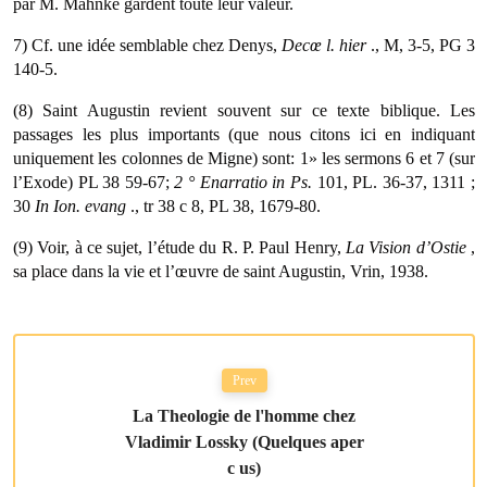
par M. Mahnke gardent toute leur valeur.
7) Cf. une idée semblable chez Denys,
Decœ l. hier
., M, 3-5, PG 3
140-5.
(8) Saint Augustin revient souvent sur ce texte biblique. Les
passages les plus importants (que nous citons ici en indiquant
uniquement les colon­nes de Migne) sont: 1» les sermons 6 et 7 (sur
l’Exode) PL 38 59-67;
2
°
Enarratio in Ps.
101, PL. 36-37, 1311 ;
30
In Ion. evang
., tr 38 c 8, PL 38, 1679-80.
(9) Voir, à ce sujet, l’étude du R. P. Paul Henry,
La Vision
d’Ostie
,
sa place dans la vie et l’œuvre de saint Augustin, Vrin, 1938.
Prev
La Theologie de l'homme chez
Vladimir Lossky (Quelques aper
c us)