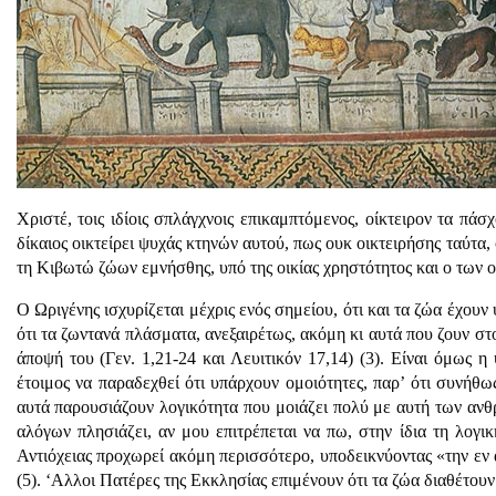
Χριστέ, τοις ιδίοις σπλάγχνοις επικαμπτόμενος, οίκτειρον τα π
δίκαιος οικτείρει ψυχάς κτηνών αυτού, πως ουκ οικτειρήσης ταύτα,
τη Κιβωτώ ζώων εμνήσθης, υπό της οικίας χρηστότητος και ο των 
Ο Ωριγένης ισχυρίζεται μέχρις ενός σημείου, ότι και τα ζώα έχου
ότι τα ζωντανά πλάσματα, ανεξαιρέτως, ακόμη κι αυτά που ζουν στ
άποψή του (Γεν. 1,21-24 και Λευιτικόν 17,14) (3). Είναι όμως 
έτοιμος να παραδεχθεί ότι υπάρχουν ομοιότητες, παρ’ ότι συνήθ
αυτά παρουσιάζουν λογικότητα που μοιάζει πολύ με αυτή των αν
αλόγων πλησιάζει, αν μου επιτρέπεται να πω, στην ίδια τη λογ
Αντιόχειας προχωρεί ακόμη περισσότερο, υποδεικνύοντας «την εν α
(5). ‘Αλλοι Πατέρες της Εκκλησίας επιμένουν ότι τα ζώα διαθέτου