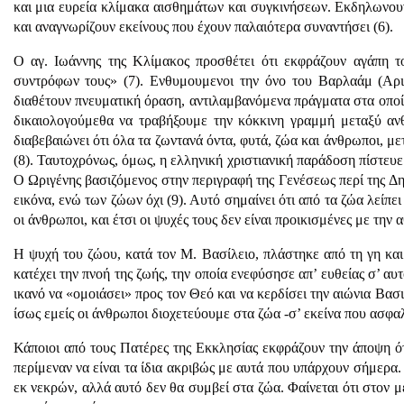
και μια ευρεία κλίμακα αισθημάτων και συγκινήσεων. Εκδηλωνουν
και αναγνωρίζουν εκείνους που έχουν παλαιότερα συναντήσει (6).
Ο αγ. Ιωάννης της Κλίμακος προσθέτει ότι εκφράζουν αγάπη τ
συντρόφων τους» (7). Ενθυμουμενοι την όνο του Βαρλαάμ (Αρ
διαθέτουν πνευματική όραση, αντιλαμβανόμενα πράγματα στα οποί
δικαιολογούμεθα να τραβήξουμε την κόκκινη γραμμή μεταξύ α
διαβεβαιώνει ότι όλα τα ζωντανά όντα, φυτά, ζώα και άνθρωποι, με
(8). Ταυτοχρόνως, όμως, η ελληνική χριστιανική παράδοση πίστευ
Ο Ωριγένης βασιζόμενος στην περιγραφή της Γενέσεως περί της Δη
εικόνα, ενώ των ζώων όχι (9). Αυτό σημαίνει ότι από τα ζώα λείπ
οι άνθρωποι, και έτσι οι ψυχές τους δεν είναι προικισμένες με την 
Η ψυχή του ζώου, κατά τον Μ. Βασίλειο, πλάστηκε από τη γη και 
κατέχει την πνοή της ζωής, την οποία ενεφύσησε απ’ ευθείας σ’ αυτ
ικανό να «ομοιάσει» προς τον Θεό και να κερδίσει την αιώνια Βασι
ίσως εμείς οι άνθρωποι διοχετεύουμε στα ζώα -σ’ εκείνα που ασφα
Κάποιοι από τους Πατέρες της Εκκλησίας εκφράζουν την άποψη ό
περίμεναν να είναι τα ίδια ακριβώς με αυτά που υπάρχουν σήμερα
εκ νεκρών, αλλά αυτό δεν θα συμβεί στα ζώα. Φαίνεται ότι στον 