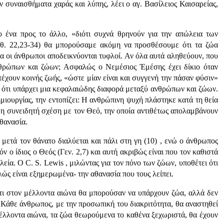
 συναισθήματα χαράς και λύπης, λέει ο αγ. Βασίλειος Καισαρείας,
ο ένα προς το άλλο, «διότι συχνά θρηνούν για την απώλεια των
ιθ. 22,23-34) θα μπορούσαμε ακόμη να προσθέσουμε ότι τα ζώα
α οι άνθρωποι αποδεικνύονται τυφλοί. Αν όλα αυτά αληθεύουν, που
νθρώπων και ζώων; Ασφαλώς ο Νεμέσιος Έμέσης έχει δίκιο όταν
τέχουν κοινής ζωής, «ώστε μίαν είναι και συγγενή την πάσαν φύσιν»
ε ότι υπάρχει μια κεφαλαιώδης διαφορά μεταξύ ανθρώπων και ζώων.
μιουργίας, την εντοπίζει: Η ανθρώπινη ψυχή πλάστηκε κατά τη θεία
ει η συνειδητή σχέση με τον Θεό, την οποία αντιθέτως απολαμβάνουν
αθανασία.
μετά τον θάνατο διαλύεται και πάλι στη γη (10) , ενώ ο άνθρωπος
όν ο ίδιος ο Θεός (Γεν. 2,7) και αυτή ακριβώς είναι που τον καθιστά
λεία. Ο C. S. Lewis , μιλώντας για τον πόνο των ζώων, υποθέτει ότι
λώς είναι εξημερωμένα- την αθανασία που τους λείπει.
τι στον μέλλοντα αιώνα θα μπορούσαν να υπάρχουν ζώα, αλλά δεν
. Κάθε άνθρωπος, με την προσωπική του διακριτότητα, θα αναστηθεί
μέλλοντα αιώνα, τα ζώα θεωρούμενα το καθένα ξεχωριστά, θα έχουν