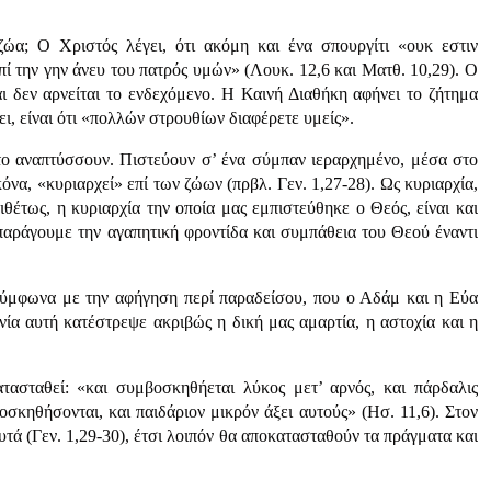
 ζώα; Ο Χριστός λέγει, ότι ακόμη και ένα σπουργίτι «ουκ εστιν
πί την γην άνευ του πατρός υμών» (Λουκ. 12,6 και Ματθ. 10,29). Ο
αι δεν αρνείται το ενδεχόμενο. Η Καινή Διαθήκη αφήνει το ζήτημα
ει, είναι ότι «πολλών στρουθίων διαφέρετε υμείς».
 το αναπτύσσουν. Πιστεύουν σ’ ένα σύμπαν ιεραρχημένο, μέσα στο
όνα, «κυριαρχεί» επί των ζώων (πρβλ. Γεν. 1,27-28). Ως κυριαρχία,
ιθέτως, η κυριαρχία την οποία μας εμπιστεύθηκε ο Θεός, είναι και
παράγουμε την αγαπητική φροντίδα και συμπάθεια του Θεού έναντι
 σύμφωνα με την αφήγηση περί παραδείσου, που ο Αδάμ και η Εύα
ία αυτή κατέστρεψε ακριβώς η δική μας αμαρτία, η αστοχία και η
τασταθεί: «και συμβοσκηθήεται λύκος μετ’ αρνός, και πάρδαλις
σκηθήσονται, και παιδάριον μικρόν άξει αυτούς» (Ησ. 11,6). Στον
υτά (Γεν. 1,29-30), έτσι λοιπόν θα αποκατασταθούν τα πράγματα και