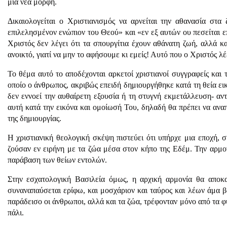
μια νέα μορφή.
Δικαιολογείται ο Χριστιανισμός να αρνείται την αθανασία στα
επιλελησμένον ενώπιον του Θεού» και «εν εξ αυτών ου πεσείται ε
Χριστός δεν λέγει ότι τα σπουργίτια έχουν αθάνατη ζωή, αλλά κ
ανοικτό, γιατί να μην το αφήσουμε κι εμείς! Αυτό που ο Χριστός λέ
Το θέμα αυτό το αποδέχονται αρκετοί χριστιανοί συγγραφείς και
οποίο ο άνθρωπος, ακριβώς επειδή δημιουργήθηκε κατά τη θεία εικ
δεν εννοεί την αυθαίρετη εξουσία ή τη στυγνή εκμετάλλευση- αντ
αυτή κατά την εικόνα και ομοίωσή Του, δηλαδή θα πρέπει να ανα
της δημιουργίας.
Η χριστιανική θεολογική σκέψη πιστεύει ότι υπήρχε μια εποχή,
ζούσαν εν ειρήνη με τα ζώα μέσα στον κήπο της Εδέμ. Την αρμον
παράβαση των θείων εντολών.
Στην εσχατολογική Βασιλεία όμως, η αρχική αρμονία θα αποκα
συναναπαύσεται ερίφω, και μοσχάριον και ταύρος και λέων άμα βο
παράδεισο οι άνθρωποι, αλλά και τα ζώα, τρέφονταν μόνο από τα φ
πάλι.