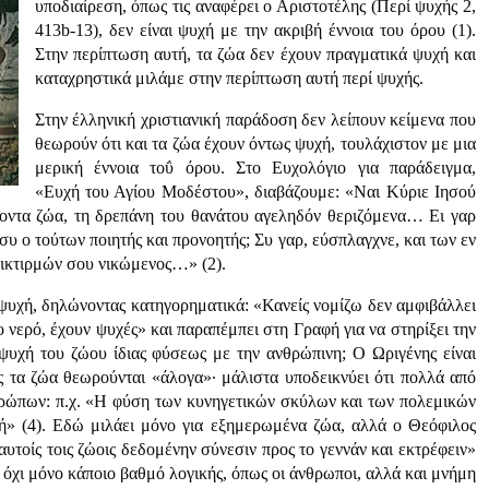
υποδιαίρεση, όπως τις αναφέρει ο Αριστοτέλης (Περί ψυχής 2,
413b-13), δεν είναι ψυχή με την ακριβή έννοια του όρου (1).
Στην περίπτωση αυτή, τα ζώα δεν έχουν πραγματικά ψυχή και
καταχρηστικά μιλάμε στην περίπτωση αυτή περί ψυχής.
Στην έλληνική χριστιανική παράδοση δεν λείπουν κείμενα που
θεωρούν ότι και τα ζώα έχουν όντως ψυχή, τουλάχιστον με μια
μερική έννοια τοΰ όρου. Στο Ευχολόγιο για παράδειγμα,
«Ευχή του Αγίου Μοδέστου», διαβάζουμε: «Ναι Κύριε Ιησού
άσχοντα ζώα, τη δρεπάνη του θανάτου αγεληδόν θεριζόμενα… Ει γαρ
 συ ο τούτων ποιητής και προνοητής; Συ γαρ, εύσπλαγχνε, και των εν
οικτιρμών σου νικώμενος…» (2).
ν ψυχή, δηλώνοντας κατηγορηματικά: «Κανείς νομίζω δεν αμφιβάλλει
ο νερό, έχουν ψυχές» και παραπέμπει στη Γραφή για να στηρίξει την
η ψυχή του ζώου ίδιας φύσεως με την ανθρώπινη; Ο Ωριγένης είναι
ως τα ζώα θεωρούνται «άλογα»· μάλιστα υποδεικνύει ότι πολλά από
θρώπων: π.χ. «Η φύση των κυνηγετικών σκύλων και των πολεμικών
ική» (4). Εδώ μιλάει μόνο για εξημερωμένα ζώα, αλλά ο Θεόφιλος
υτοίς τοις ζώοις δεδομένην σύνεσιν προς το γεννάν και εκτρέφειν»
ν όχι μόνο κάποιο βαθμό λογικής, όπως οι άνθρωποι, αλλά και μνήμη