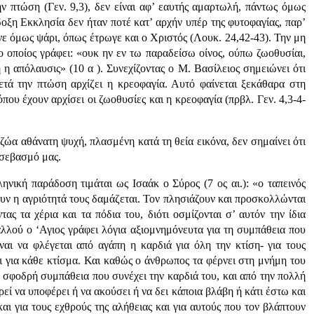
 πτώση (Γεν. 9,3), δεν είναι αφ’ εαυτής αμαρτωλή, πάντως όμως
οξη Εκκλησία δεν ήταν ποτέ κατ’ αρχήν υπέρ της φυτοφαγίας, παρ’
νε όμως ψάρι, όπως έτρωγε και ο Χριστός (Λουκ. 24,42-43). Την μη
ο οποίος γράφει: «ουκ ην εν τω παραδείσω οίνος, ούπω ζωοθυσίαι,
η απόλαυσις» (10 α ). Συνεχίζοντας ο Μ. Βασίλειος σημειώνει ότι
τά την πτώση αρχίζει η κρεοφαγία. Αυτό φαίνεται ξεκάθαρα στη
που έχουν αρχίσει οι ζωοθυσίες και η κρεοφαγία (πρβλ. Γεν. 4,3-4-
 ζώα αθάνατη ψυχή, πλασμένη κατά τη θεία εικόνα, δεν σημαίνει ότι
 σεβασμό μας.
ηνική παράδοση τιμάται ως Ισαάκ ο Σύρος (7 ος αι.): «ο ταπεινός
ουν η αγριότητά τους δαμάζεται. Τον πλησιάζουν και προσκολλώνται
ας τα χέρια και τα πόδια του, διότι οσμίζονται σ’ αυτόν την ίδια
λλού ο ‘Αγιος γράφει λόγια αξιομνημόνευτα για τη συμπάθεια που
ναι να φλέγεται από αγάπη η καρδιά για όλη την κτίση- για τους
και για κάθε κτίσμα. Και καθώς ο άνθρωπος τα φέρνει στη μνήμη του
ι σφοδρή συμπάθεια που συνέχει την καρδιά του, και από την πολλή
ρεί να υποφέρει ή να ακούσει ή να δει κάποια βλάβη ή κάτι έστω και
 και για τους εχθρούς της αλήθειας και για αυτούς που τον βλάπτουν