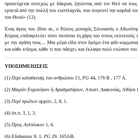
προσεύχεται συνεχώς με δάκρυα, ζητώντας από τον Θεό να τους 
ερπετά από την πολλή του ευσπλαχνία, που συγκινεί την καρδιά το
του Θεού» (12).
Ένας άγιος του 20ου αι., ο Ρώσος μοναχός Σιλουανός ο Αθωνίτης
Κύριος επιδαψιλεύει τόσο πλούσια τη χάρη του στους εκλεκτούς 
με την αγάπη τους… Μια μέρα είδα στον δρόμο ένα φίδι κομματια
και κάθε κτίσμα, κάθε τι που πάσχει, και έκλαψα πολύ ενώπιον του
ΥΠΟΣΗΜΕΙΩΣΕΙΣ
(1)
Περί κατασκευής του ανθρώπου
15,
PG
44, 176 B , 177 A.
(2)
Μικρόν Ευχολόγιον
ή
Αγιασματάριον
, Αποστ. Διακονίας, Αθήνα 
(3)
Περί πρώτων αρχών
, 2, 8, 1.
(4) όπ.π. 3, 1, 3.
(5)
Προς Αυτόλυκον
1, 6.
(6)
Εξαήμερος
8, 1.
PG
29, 165ΑΒ.