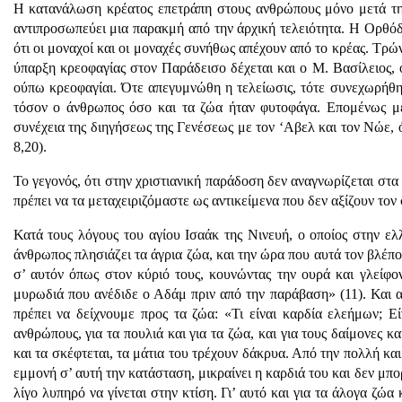
Η κατανάλωση κρέατος επετράπη στους ανθρώπους μόνο μετά την
αντιπροσωπεύει μια παρακμή από την άρχική τελειότητα. Η Ορθόδ
ότι οι μοναχοί και οι μοναχές συνήθως απέχουν από το κρέας. Τρώ
ύπαρξη κρεοφαγίας στον Παράδεισο δέχεται και ο Μ. Βασίλειος, 
ούπω κρεοφαγίαι. Ότε απεγυμνώθη η τελείωσις, τότε συνεχωρήθη 
τόσον ο άνθρωπος όσο και τα ζώα ήταν φυτοφάγα. Επομένως με
συνέχεια της διηγήσεως της Γενέσεως με τον ‘Αβελ και τον Νώε, ό
8,20).
Το γεγονός, ότι στην χριστιανική παράδοση δεν αναγνωρίζεται στα
πρέπει να τα μεταχειριζόμαστε ως αντικείμενα που δεν αξίζουν τον
Κατά τους λόγους του αγίου Ισαάκ της Νινευή, ο οποίος στην ελλ
άνθρωπος πλησιάζει τα άγρια ζώα, και την ώρα που αυτά τον βλέπ
σ’ αυτόν όπως στον κύριό τους, κουνώντας την ουρά και γλείφοντ
μυρωδιά που ανέδιδε ο Αδάμ πριν από την παράβαση» (11). Και α
πρέπει να δείχνουμε προς τα ζώα: «Τι είναι καρδία ελεήμων; Εί
ανθρώπους, για τα πουλιά και για τα ζώα, και για τους δαίμονες 
και τα σκέφτεται, τα μάτια του τρέχουν δάκρυα. Από την πολλή κα
εμμονή σ’ αυτή την κατάσταση, μικραίνει η καρδιά του και δεν μπο
λίγο λυπηρό να γίνεται στην κτίση. Γι’ αυτό και για τα άλογα ζώα