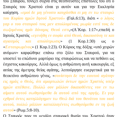
του Σταυρού, τονίζει συχνά στις θεόπνευστες επιστολές του ότι ο
Σταυρός του Χριστού είναι γι αυτόν και για την Εκκλησία
καύχηση.
«εμοί δε μη γένοιτο καυχάσθαι ει μη εν τω σταυρώ
του Κυρίου ημών Ιησού Χριστού»
(Γαλ.6:13), διότι «
ο λόγος
γαρ ο του σταυρού τοις μεν απολλυμένοις μωρία εστί τοις δε
σωζομένοις ημίν δύναμις Θεού εστι
,»(Α΄Κορ. 1:17»,επιεδή ο
Ιησούς Χριστός
«εγενήθη εν σοφία από Θεού, δικαιοσύνη τε και
αγιασμός και απολύτρωσις
» (1 Κορ.1:30) ως ο
«
Εσταυρωμένος
» (1 Κορ.1:23). Ο Κύριος της δόξης «υπό χειρών
ανόμων» καρφώθηκε επάνω στο ξύλο του Σταυρού, για να
υποστεί το επώδυνο μαρτύριο της σταυρώσεως και να πεθάνει ως
έσχιστος κακούργος. Αλλά όμως η ανθρώπινη αυτή κακουργία, εξ
αιτίας της άμετρης θείας αγάπης, λειτούργησε ευεργετικά για το
θεοκτόνο ανθρώπινο γένος, «
συνίστησι δε την εαυτού αγάπην
εις ημάς ο Θεός, ότι αμαρτωλών όντων ημών Χριστός υπέρ
ημών απέθανε. Πολλώ ουν μάλλον δικαιοθέντες νυν εν τω
αίματι αυτού σωθησόμεθα δι αυτού από της οργής. Ει γαρ
εχθροί όντες κατηλλάγημεν τω Θεώ διά του θανάτου του υιού
αυτού, πολλώ μάλλον καταλλαγέντες σωθησόμεθα εν τη ζωή
αυτού
» (Ρωμ.5:8-10).
Ο Σταυρός πριν τη μεγάλη σταυρική θυσία του Χριστού ήταν