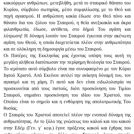
κακούργων ανθρώπων, μετεβλήθη, μετά το σταυρικό θάνατο του
Κυρίου, σύμβολο σωτηρίας, μέσο συμφιλίωσης με το Θεό και
πηγή αγιασμού. Η ανθρώπινη κακία έδωσε στο Θεό πόνο και
θάνατο δια του ξύλου του Σταυρού, η θεία ανεξικακία και άκρα
φιλανθρωπία, έδωσε, αντίθετα, στο δήμιό Του αγάπη και
λύτρωση! Η δύναμη λοιπόν του Σταυρού έγκειται στην ακένωτη
αγάπη του Θεού, η οποία διοχετεύεται πλέον στην ανθρωπότητα
και σε ολόκληρη τη δημιουργία μέσω του Σταυρού.
Οι Πατέρες της Εκκλησίας μας έχοντας υπόψη τους αυτή τη
μεγάλη αλήθεια διατύπωσαν την περίφημη θεολογία του Σταυρού.
Το ιερότατο αυτό σύμβολο είναι πια συνυφασμένο με τον Κύριο
Ιησού Χριστό. Από Εκείνον αντλεί την ανίκητη δύναμή του, τον
αγιασμό και τη χάρη. Γι αυτό και δεν είναι ειδωλολατρία να
προσκυνείται από τους πιστούς, διότι προσκύνηση του Τιμίου
Σταυρού, σημαίνει προσκύνηση του ιδίου του Χριστού, του
Οποίου είναι το σημείο και η ενθύμηση της απολυτρωτικής Του
θυσίας.
Ο Σταυρός του Χριστού αποτελεί πλέον την ενοποιό δύναμη της
ανθρωπότητας. Αν το ξύλο της γνώσεως του καλού και του κακού
στην Εδέμ (Γεν. γ΄ κεφ.) έγινε πρόξενος κακού και έχθρας του