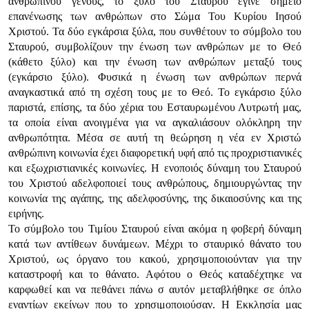
ανθρωπίνου γένους, το ξύλο του Σταυρού έγινε σημείο
επανένωσης των ανθρώπων στο Σώμα Του Κυρίου Ιησού
Χριστού. Τα δύο εγκάρσια ξύλα, που συνθέτουν το σύμβολο του
Σταυρού, συμβολίζουν την ένωση των ανθρώπων με το Θεό
(κάθετο ξύλο) και την ένωση των ανθρώπων μεταξύ τους
(εγκάρσιο ξύλο). Φυσικά η ένωση των ανθρώπων περνά
αναγκαστικά από τη σχέση τους με το Θεό. Το εγκάρσιο ξύλο
παριστά, επίσης, τα δύο χέρια του Εσταυρωμένου Λυτρωτή μας,
τα οποία είναι ανοιγμένα για να αγκαλιάσουν ολόκληρη την
ανθρωπότητα. Μέσα σε αυτή τη θεώρηση η νέα εν Χριστώ
ανθρώπινη κοινωνία έχει διαφορετική υφή από τις προχριστιανικές
και εξωχριστιανικές κοινωνίες. Η ενοποιός δύναμη του Σταυρού
του Χριστού αδελφοποιεί τους ανθρώπους, δημιουργώντας την
κοινωνία της αγάπης, της αδελφοσύνης, της δικαιοσύνης και της
ειρήνης.
Το σύμβολο του Τιμίου Σταυρού είναι ακόμα η φοβερή δύναμη
κατά των αντίθεων δυνάμεων. Μέχρι το σταυρικό θάνατο του
Χριστού, ως όργανο του κακού, χρησιμοποιούνταν για την
καταστροφή και το θάνατο. Αφότου ο Θεός καταδέχτηκε να
καρφωθεί και να πεθάνει πάνω σ αυτόν μεταβλήθηκε σε όπλο
εναντίων εκείνων που το χρησιμοποιούσαν. Η Εκκλησία μας