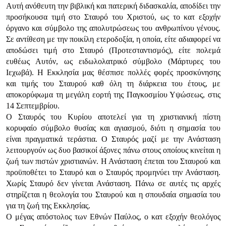
Αυτή ανόθευτη την βιβλική και πατερική διδασκαλία, αποδίδει την
προσήκουσα τιμή στο Σταυρό του Χριστού, ως το κατ εξοχήν
όργανο και σύμβολο της απολυτρώσεως του ανθρωπίνου γένους.
Σε αντίθεση με την ποικίλη ετεροδοξία, η οποία, είτε αδιαφορεί να
αποδώσει τιμή στο Σταυρό (Προτεσταντισμός), είτε πολεμά
ευθέως Αυτόν, ως ειδωλολατρικό σύμβολο (Mάρτυρες του
Ιεχωβά). Η Εκκλησία μας θέσπισε πολλές φορές προσκύνησης
και τιμής του Σταυρού καθ όλη τη διάρκεια του έτους, με
αποκορύφωμα τη μεγάλη εορτή της Παγκοσμίου Υψώσεως, στις
14 Σεπτεμβρίου.
Ο Σταυρός του Κυρίου αποτελεί για τη χριστιανική πίστη
κορυφαίο σύμβολο θυσίας και αγιασμού, διότι η σημασία του
είναι πραγματικά τεράστια. Ο Σταυρός μαζί με την Ανάσταση
λειτουργούν ως δυο βασικοί άξονες πάνω στους οποίους κινείται η
ζωή των πιστών χριστιανών. Η Ανάσταση έπεται του Σταυρού και
προϋποθέτει το Σταυρό και ο Σταυρός προμηνύει την Ανάσταση.
Χωρίς Σταυρό δεν γίνεται Ανάσταση. Πάνω σε αυτές τις αρχές
στηρίζεται η θεολογία του Σταυρού και η σπουδαία σημασία του
για τη ζωή της Εκκλησίας.
Ο μέγας απόστολος των Εθνών Παύλος, ο κατ εξοχήν θεολόγος