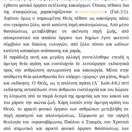
έχθιστο φονικό όργανο εκτέλεσης κακούργων. Όποιος πέθαινε δια
της σταυρώσεως χαρακτηρίζονταν «
επικατάρατος
» (Γαλ.3:1).
Αφότου όμως ο σαρκωμένος Θεός πέθανε ως κακούργος πάνω
στο εγκάρσιο ξύλο, αυτό κατέστη πηγή απολυτρώσεως. Από μέσο
θανατώσεως μεταβλήθηκε σε ακένωτη πηγή ζωής, από
αποκρουστικό και απαίσιο όργανο των δημίων έγινε φωτεινό
σύμβολο και δίαυλος ευλογιών, από ξύλο πόνου και ωδίνων
κατέστη καταφύγιο ανάπαυσης και χαράς.
Η παράδοξη αυτή και μεγάλη αλλαγή συντελέσθηκε επειδή η
άμετρη θεία αγάπη και ευσπλαχνία δε λειτούργησε εκδικητικά
προς την ανθρώπινη αγνωμοσύνη και κακουργία. Μέσα στην
απύθμενη θεία φιλανθρωπία δεν υπάρχει «χώρος» για μίσος, θυμό
και εκδίκηση. Ο Θεός, ως η απόλυτη αγάπη (Α΄ Ιωάν.4:8,) αντί
εκδίκησης ανταπέδωσε στον άνθρωπο ευσπλαχνία και του δώρισε
τη λύτρωση από τα πικρά δεσμά της αμαρτίας και του κακού και
του χάρισε την αιώνια ζωή. Χάρη λοιπόν στην άμετρη αγάπη του
Θεού, το φρικτό φονικό όργανο των ανθρώπων μετεβλήθη σε
πηγή αγιασμού και απολυτρώσεως. Σύμφωνα με την υψηλή
θεολογία του ουρανοβάμωνος Παύλου ο Σταυρός του Χριστού
από ατιμωτικό και φρικτό φονικό όργανο θανατώσεως των