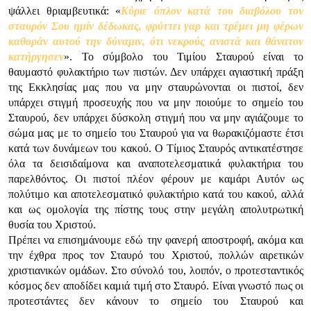
ψάλλει θριαμβευτικά: «
Κύριε όπλον κατά του διαβόλου τον
σταυρόν Σου ημίν δέδωκας, φρύττει γαρ και τρέμει μη φέρων
καθοράν αυτού την δύναμιν, ότι νεκρούς ανιστά και θάνατον
κατήργησεν
». Το σύμβολο του Τιμίου Σταυρού είναι το
θαυμαστό φυλακτήριο των πιστών. Δεν υπάρχει αγιαστική πράξη
της Εκκλησίας μας που να μην σταυρώνονται οι πιστοί, δεν
υπάρχει στιγμή προσευχής που να μην ποιούμε το σημείο του
Σταυρού, δεν υπάρχει δύσκολη στιγμή που να μην αγιάζουμε το
σώμα μας με το σημείο του Σταυρού για να θωρακιζόμαστε έτσι
κατά των δυνάμεων του κακού. Ο Τίμιος Σταυρός αντικατέστησε
όλα τα δεισιδαίμονα και αναποτελεσματικά φυλακτήρια του
παρελθόντος. Οι πιστοί πλέον φέρουν με καμάρι Αυτόν ως
πολύτιμο και αποτελεσματικό φυλακτήριο κατά του κακού, αλλά
και ως ομολογία της πίστης τους στην μεγάλη απολυτρωτική
θυσία του Χριστού.
Πρέπει να επισημάνουμε εδώ την φανερή αποστροφή, ακόμα και
την έχθρα προς τον Σταυρό του Χριστού, πολλών αιρετικών
χριστιανικών ομάδων. Στο σύνολό του, λοιπόν, ο προτεσταντικός
κόσμος δεν αποδίδει καμιά τιμή στο Σταυρό. Είναι γνωστό πως οι
προτεστάντες δεν κάνουν το σημείο του Σταυρού και