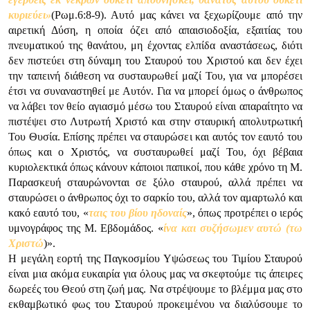
κυριεύει»
(Ρωμ.6:8-9). Αυτό μας κάνει να ξεχωρίζουμε από την
αιρετική Δύση, η οποία όζει από απαισιοδοξία, εξαιτίας του
πνευματικού της θανάτου, μη έχοντας ελπίδα αναστάσεως, διότι
δεν πιστεύει στη δύναμη του Σταυρού του Χριστού και δεν έχει
την ταπεινή διάθεση να συσταυρωθεί μαζί Του, για να μπορέσει
έτσι να συναναστηθεί με Αυτόν. Για να μπορεί όμως ο άνθρωπος
να λάβει τον θείο αγιασμό μέσω του Σταυρού είναι απαραίτητο να
πιστέψει στο Λυτρωτή Χριστό και στην σταυρική απολυτρωτική
Του Θυσία. Επίσης πρέπει να σταυρώσει και αυτός τον εαυτό του
όπως και ο Χριστός, να συσταυρωθεί μαζί Του, όχι βέβαια
κυριολεκτικά όπως κάνουν κάποιοι παπικοί, που κάθε χρόνο τη Μ.
Παρασκευή σταυρώνονται σε ξύλο σταυρού, αλλά πρέπει να
σταυρώσει ο άνθρωπος όχι το σαρκίο του, αλλά τον αμαρτωλό και
κακό εαυτό του, «
ταις του βίου ηδοναίς
», όπως προτρέπει ο ιερός
υμνογράφος της Μ. Εβδομάδος. «
ίνα και συζήσωμεν αυτώ (τω
Χριστώ
)».
Η μεγάλη εορτή της Παγκοσμίου Υψώσεως του Τιμίου Σταυρού
είναι μια ακόμα ευκαιρία για όλους μας να σκεφτούμε τις άπειρες
δωρεές του Θεού στη ζωή μας. Να στρέψουμε το βλέμμα μας στο
εκθαμβωτικό φως του Σταυρού προκειμένου να διαλύσουμε το