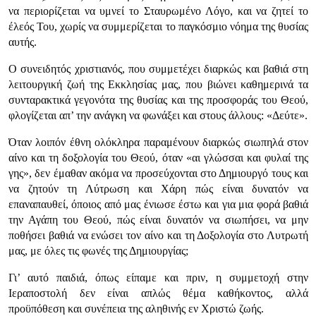
να περιορίζεται να υμνεί το Σταυρωμένο Λόγο, και να ζητεί το
έλεός Του, χωρίς να συμμερίζεται το παγκόσμιο νόημα της θυσίας
αυτής.
Ο συνειδητός χριστιανός, που συμμετέχει διαρκώς και βαθιά στη
λειτουργική ζωή της Εκκλησίας μας, που βιώνει καθημερινά τα
συνταρακτικά γεγονότα της θυσίας και της προσφοράς του Θεού,
φλογίζεται απ’ την ανάγκη να φωνάξει και στους άλλους: «Δεύτε».
Όταν λοιπόν έθνη ολόκληρα παραμένουν διαρκώς σιωπηλά στον
αίνο και τη δοξολογία του Θεού, όταν «αι γλώσσαι και φυλαί της
γης», δεν έμαθαν ακόμα να προσεύχονται στο Δημιουργό τους και
να ζητούν τη Λύτρωση και Χάρη πώς είναι δυνατόν να
επαναπαυθεί, όποιος από μας ένιωσε έστω και για μια φορά βαθιά
την Αγάπη του Θεού, πώς είναι δυνατόν να σιωπήσει, να μην
ποθήσει βαθιά να ενώσει τον αίνο και τη Δοξολογία στο Λυτρωτή
μας, με όλες τις φωνές της Δημιουργίας;
Γι’ αυτό παιδιά, όπως είπαμε και πριν, η συμμετοχή στην
Ιεραποστολή δεν είναι απλώς θέμα καθήκοντος, αλλά
προϋπόθεση και συνέπεια της αληθινής εν Χριστώ ζωής.