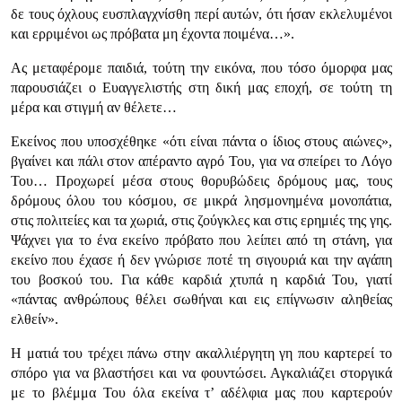
δε τους όχλους ευσπλαγχνίσθη περί αυτών, ότι ήσαν εκλελυμένοι
και ερριμένοι ως πρόβατα μη έχοντα ποιμένα…».
Ας μεταφέρομε παιδιά, τούτη την εικόνα, που τόσο όμορφα μας
παρουσιάζει ο Ευαγγελιστής στη δική μας εποχή, σε τούτη τη
μέρα και στιγμή αν θέλετε…
Εκείνος που υποσχέθηκε «ότι είναι πάντα ο ίδιος στους αιώνες»,
βγαίνει και πάλι στον απέραντο αγρό Του, για να σπείρει το Λόγο
Του… Προχωρεί μέσα στους θορυβώδεις δρόμους μας, τους
δρόμους όλου του κόσμου, σε μικρά λησμονημένα μονοπάτια,
στις πολιτείες και τα χωριά, στις ζούγκλες και στις ερημιές της γης.
Ψάχνει για το ένα εκείνο πρόβατο που λείπει από τη στάνη, για
εκείνο που έχασε ή δεν γνώρισε ποτέ τη σιγουριά και την αγάπη
του βοσκού του. Για κάθε καρδιά χτυπά η καρδιά Του, γιατί
«πάντας ανθρώπους θέλει σωθήναι και εις επίγνωσιν αληθείας
ελθείν».
Η ματιά του τρέχει πάνω στην ακαλλιέργητη γη που καρτερεί το
σπόρο για να βλαστήσει και να φουντώσει. Αγκαλιάζει στοργικά
με το βλέμμα Του όλα εκείνα τ’ αδέλφια μας που καρτερούν