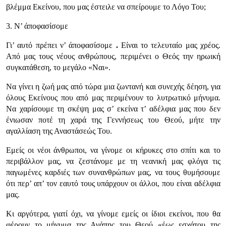
βλέμμα Εκείνου, που μας έστειλε να σπείρουμε το Λόγο Του;
3. Ν’ άποφασίσομε
Γι’ αυτό πρέπει ν’ άποφασίσομε
.
Είναι το τελευταίο μας χρέος.
Από μας τους νέους ανθρώπους, περιμένει ο Θεός την ηρωική
συγκατάθεση, το μεγάλο «Ναι».
Να γίνει η ζωή μας από τώρα μια ζωντανή και συνεχής δέηση, για
όλους Εκείνους που από μας περιμένουν το λυτρωτικό μήνυμα.
Να χαρίσουμε τη σκέψη μας σ’ εκείνα τ’ αδέλφια μας που δεν
ένιωσαν ποτέ τη χαρά της Γεννήσεως του Θεού, μήτε την
αγαλλίαση της Αναστάσεώς Του.
Εμείς οι νέοι άνθρωποι, να γίνομε οι κήρυκες στο σπίτι και το
περιβάλλον μας, να ζεστάνομε με τη νεανική μας φλόγα τις
παγωμένες καρδιές των συνανθρώπων μας, να τους θυμήσουμε
ότι περ’ απ’ τον εαυτό τους υπάρχουν οι άλλοι, που είναι αδέλφια
μας.
Κι αργότερα, γιατί όχι, να γίνομε εμείς οι ίδιοι εκείνοι, που θα
φέρουν το μήνυμα της Αγάπης του Θεού «έως εσχάτου της