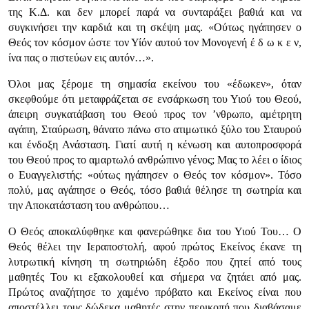
της Κ.Δ. και δεν μπορεί παρά να συνταράξει βαθιά και να
συγκινήσει την καρδιά και τη σκέψη μας. «Ούτως ηγάπησεν ο
Θεός τον κόσμον ώστε τον Υίόν αυτού τον Μονογενή έ δ ω κ ε ν,
ίνα πας ο πιστεύων εις αυτόν…».
Όλοι μας ξέρομε τη σημασία εκείνου του «έδωκεν», όταν
σκεφθούμε ότι μεταφράζεται σε ενσάρκωση του Υιού του Θεού,
άπειρη συγκατάβαση του Θεού προς τον ’νθρωπο, αμέτρητη
αγάπη, Σταύρωση, θάνατο πάνω στο ατιμωτικό ξύλο του Σταυρού
και ένδοξη Ανάσταση. Γιατί αυτή η κένωση και αυτοπροσφορά
του Θεού προς το αμαρτωλό ανθρώπινο γένος; Μας το λέει ο ίδιος
ο Ευαγγελιστής: «ούτως ηγάπησεν ο Θεός τον κόσμον». Τόσο
πολύ, μας αγάπησε ο Θεός, τόσο βαθιά θέλησε τη σωτηρία και
την Αποκατάσταση του ανθρώπου…
Ο Θεός αποκαλύφθηκε και φανερώθηκε δια του Υιού Του… Ο
Θεός θέλει την Ιεραποστολή, αφού πρώτος Εκείνος έκανε τη
λυτρωτική κίνηση τη σωτηριώδη έξοδο που ζητεί από τους
μαθητές Του κι εξακολουθεί και σήμερα να ζητάει από μας.
Πρώτος αναζήτησε το χαμένο πρόβατο και Εκείνος είναι που
αποστέλλει τους δώδεκα μαθητές στην περικοπή που διαβάσαμε