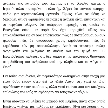
ανάγκες της πατρίδας του. Ζώντας με το Χριστό πάντα, ο
Ιεραπόστολος παραμένει ρεαλιστής. Ξέρει ότι παντού υπάρχει
πεδίο για ιεραποστολική εργασία. Όμως, είναι σε θέση να
διακρίνη, ότι σε ώρισμένες περιοχές η ανάγκη είναι επιτακτική και
οι «εργάται ολίγοι», ότι υπάρχουν περιοχές στις οποίες το
Ευαγγέλιο ούτε μια φορά δεν έχει κηρυχθεί. «Πώς ουν
επικαλέσονται εις ον ουκ επίστευσαν; πώς δε πιστεύσουσι ου ουκ
ήκουσαν; πώς δε ακούσουσι χωρίς κηρύσσοντος; πώς δε
κηρύξουσι εάν μη αποσταλώσι;». Αυτά τα τέσσερα «πώς»
ανησυχούν και φλέγουν τη σκέψη και την ψυχή του. Ο
Ιεραπόστολος πιστεύει ότι δεν υπάρχει πιο πολύτιμος θησαυρός
στη διάθεση του ανθρώπου από την αλήθεια και το Λόγο του
Θεού.
Για τούτο αισθάνεται, ότι περισσότερο αδικημένοι στην εποχή μας
είναι όσοι έχουν στερηθεί το Θείο Λόγο, όχι γιατί οι ίδιοι
αρνήθηκαν να τον ακούσουν, αλλά γιατί εκείνοι που τον κατέχουν
επί αιώνες πολλούς αδιαφόρησαν να τους τον κηρύξουν.
Είναι αδύνατο να βλέπει το Σταυρό του Κυρίου, πάνω στον οποίο
Εκείνος, «τείνας τας παλάμας ενηγκαλίσατο έθνη και λαούς», και