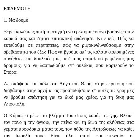
ΕΦΑΡΜΟΓΗ
1. Να δούμε!
Ξέρω καλά πως αυτή τη στιγμή ένα ερώτημα έντονο βασανίζει την
καρδιά σας και ζητάει επιτακτική απάντηση. Κι εμείς; Πώς να
εκτεθούμε σε περιπέτειες, πώς να ριψοκινδυνεύσουμε στην
αβεβαιότητα του έξω; Πώς να βγούμε απ’ τις καλοτακτοποιημένες
συνήθειες και δουλειές μας, απ’ τους ασφαλτοστρωμένους μας
δρόμους, για να λασπωθούμε στ’ αυλάκια, που καρτερούν το
Σπόρο;
Ας σκύψομε και πάλι στο Λόγο του Θεού, στην περικοπή που
διαβάσαμε στην αρχή κι ας προσπαθήσομε σ’ αυτές τις γραμμές
να βρούμε απάντηση για το δικό μας χρέος, για τη δική μας
Αποστολή.
Ο Κύριος στρέφει το βλέμμα Του στους λαούς της γης. Βλέπει
τον πόνο ή την άγνοια, την πείνα και τη δίψα της αλήθειας στα
γεμάτα προσδοκία μάτια τους, τον πόθο της Λυτρώσεως να καίει
την ύπαρξή τους. Είναι όλοι αυτοί «οι πτωχοί», οι