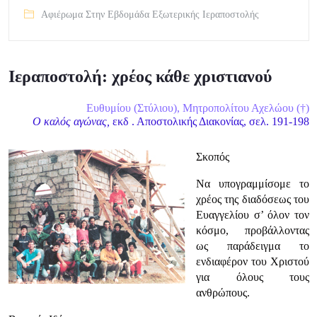
Αφιέρωμα Στην Εβδομάδα Εξωτερικής Ιεραποστολής
Ιεραποστολή: χρέος κάθε χριστιανού
Ευθυμίου (Στύλιου), Μητροπολίτου Αχελώου (†)
Ο καλός αγώνας,
εκδ . Αποστολικής Διακονίας, σελ. 191-198
Σκοπός
Να υπογραμμίσομε το
χρέος της διαδόσεως του
Ευαγγελίου σ’ όλον τον
κόσμο, προβάλλοντας
ως παράδειγμα το
ενδιαφέρον του Χριστού
για όλους τους
ανθρώπους.