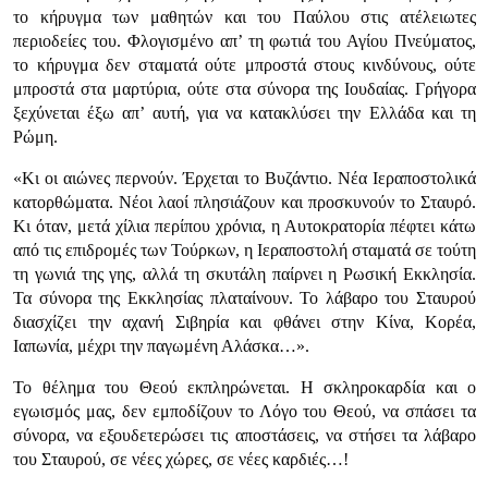
το κήρυγμα των μαθητών και του Παύλου στις ατέλειωτες
περιοδείες του. Φλογισμένο απ’ τη φωτιά του Αγίου Πνεύματος,
το κήρυγμα δεν σταματά ούτε μπροστά στους κινδύνους, ούτε
μπροστά στα μαρτύρια, ούτε στα σύνορα της Ιουδαίας. Γρήγορα
ξεχύνεται έξω απ’ αυτή, για να κατακλύσει την Ελλάδα και τη
Ρώμη.
«Κι οι αιώνες περνούν. Έρχεται το Βυζάντιο. Νέα Ιεραποστολικά
κατορθώματα. Νέοι λαοί πλησιάζουν και προσκυνούν το Σταυρό.
Κι όταν, μετά χίλια περίπου χρόνια, η Αυτοκρατορία πέφτει κάτω
από τις επιδρομές των Τούρκων, η Ιεραποστολή σταματά σε τούτη
τη γωνιά της γης, αλλά τη σκυτάλη παίρνει η Ρωσική Εκκλησία.
Τα σύνορα της Εκκλησίας πλαταίνουν. Το λάβαρο του Σταυρού
διασχίζει την αχανή Σιβηρία και φθάνει στην Κίνα, Κορέα,
Ιαπωνία, μέχρι την παγωμένη Αλάσκα…».
Το θέλημα του Θεού εκπληρώνεται. Η σκληροκαρδία και ο
εγωισμός μας, δεν εμποδίζουν το Λόγο του Θεού, να σπάσει τα
σύνορα, να εξουδετερώσει τις αποστάσεις, να στήσει τα λάβαρο
του Σταυρού, σε νέες χώρες, σε νέες καρδιές…!