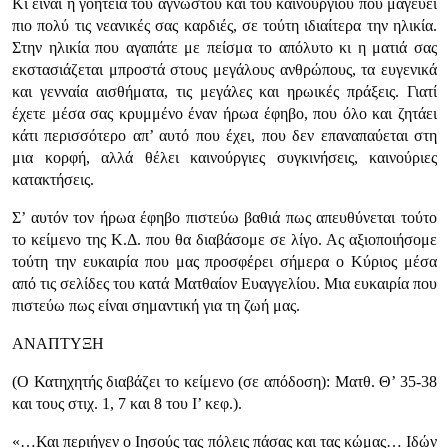
Κι είναι η γοητεία του άγνωστου και του καινούργιου που μαγεύει
πιο πολύ τις νεανικές σας καρδιές, σε τούτη ιδιαίτερα την ηλικία.
Στην ηλικία που αγαπάτε με πείσμα το απόλυτο κι η ματιά σας
εκστασιάζεται μπροστά στους μεγάλους ανθρώπους, τα ευγενικά
και γενναία αισθήματα, τις μεγάλες και ηρωικές πράξεις. Γιατί
έχετε μέσα σας κρυμμένο έναν ήρωα έφηβο, που όλο και ζητάει
κάτι περισσότερο απ’ αυτό που έχει, που δεν επαναπαύεται στη
μια κορφή, αλλά θέλει καινούργιες συγκινήσεις, καινούριες
κατακτήσεις.
Σ’ αυτόν τον ήρωα έφηβο πιστεύω βαθιά πως απευθύνεται τούτο
το κείμενο της Κ.Δ. που θα διαβάσομε σε λίγο. Ας αξιοποιήσομε
τούτη την ευκαιρία που μας προσφέρει σήμερα ο Κύριος μέσα
από τις σελίδες του κατά Ματθαίον Ευαγγελίου. Μια ευκαιρία που
πιστεύω πως είναι σημαντική για τη ζωή μας.
ΑΝΑΠΤΥΞΗ
(Ο Κατηχητής διαβάζει το κείμενο (σε απόδοση): Ματθ. Θ’ 35-38
και τους στιχ. 1, 7 και 8 του Ι’ κεφ.).
«…Και περιήγεν ο Ιησούς τας πόλεις πάσας και τας κώμας… Ιδών