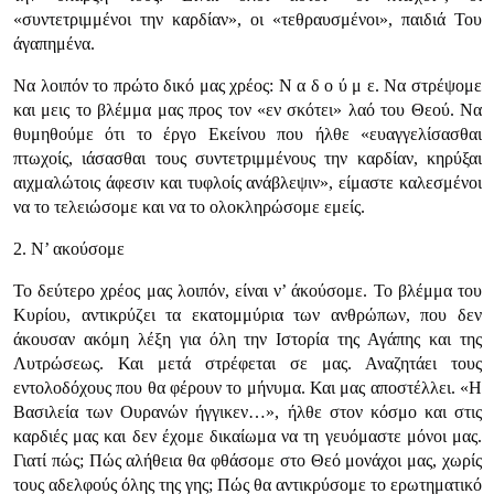
«συντετριμμένοι την καρδίαν», οι «τεθραυσμένοι», παιδιά Του
άγαπημένα.
Να λοιπόν το πρώτο δικό μας χρέος: Ν α δ ο ύ μ ε. Να στρέψομε
και μεις το βλέμμα μας προς τον «εν σκότει» λαό του Θεού. Να
θυμηθούμε ότι το έργο Εκείνου που ήλθε «ευαγγελίσασθαι
πτωχοίς, ιάσασθαι τους συντετριμμένους την καρδίαν, κηρύξαι
αιχμαλώτοις άφεσιν και τυφλοίς ανάβλεψιν», είμαστε καλεσμένοι
να το τελειώσομε και να το ολοκληρώσομε εμείς.
2. Ν’ ακούσομε
Το δεύτερο χρέος μας λοιπόν, είναι ν’ άκούσομε. Το βλέμμα του
Κυρίου, αντικρύζει τα εκατομμύρια των ανθρώπων, που δεν
άκουσαν ακόμη λέξη για όλη την Ιστορία της Αγάπης και της
Λυτρώσεως. Και μετά στρέφεται σε μας. Αναζητάει τους
εντολοδόχους που θα φέρουν το μήνυμα. Και μας αποστέλλει. «Η
Βασιλεία των Ουρανών ήγγικεν…», ήλθε στον κόσμο και στις
καρδιές μας και δεν έχομε δικαίωμα να τη γευόμαστε μόνοι μας.
Γιατί πώς; Πώς αλήθεια θα φθάσομε στο Θεό μονάχοι μας, χωρίς
τους αδελφούς όλης της γης; Πώς θα αντικρύσομε το ερωτηματικό