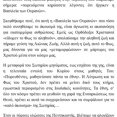
σήμερα: «πορευόμενοι κηρύσσετε λέγοντες ότι ήγγικεν η
Βασιλεία των Ουρανών».
Σκεφθήκαμε ποτέ, ότι αυτή η «Βασιλεία των Ουρανών» που τόσο
πολύ συνηθίσαμε το άκουσμά της, είναι άγνωστη κι ακατανόητη
για εκατομμύρια ανθρώπους; Εμείς ως Ορθόδοξοι Χριστιανοί
«είδομεν το Φως το αληθινόν», απολαύσαμε την αληθινή ζωή και
πήραμε γεύση της Αιώνιας Ζωής. Αλλά αυτή η ζωή, αυτό το Φως,
μας δίνονται για να μας «μεταμορφώσουν» σε μάρτυρες του
Χριστού μέσα στον κόσμο μας.
Η μεταφορά του Σωτηρίου μηνύματος, εως εσχάτου της γης, είναι
η τελευταία εντολή του Κυρίου στους μαθητές Του:
«Πορευθέντες, μαθητεύσατε πάντα τα έθνη». Η Λύτρωση και το
Φως του Χριστού, δεν πρέπει να μείνει δικό τους κτήμα,
εγωιστικά περιορισμένο στις Ιουδαϊκές κοινότητες. Τα έθνη, σ’
όλο τον κόσμο πρέπει να γευθούν τη χαρά της Ενσαρκώσεως του
Θεού, πρέπει κι αυτά να συγχορεύσουν και να συμψάλουν για το
«καλό άκουσμα» της Σωτηρίας…
Έτσι οι πύρινες γλώσσες της Πεντηκοστής, βλέπομε να φλογίζουν