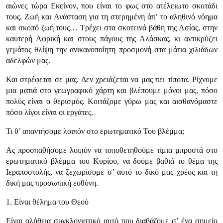
αιώνες τώρα Εκείνον, που είναι το φως στο ατέλειωτο σκοτάδι
τους, Ζωή και Ανάσταση για τη στερημένη άπ’ το αληθινό νόημα
και σκοπό ζωή τους… Τρέχει στα σκοτεινά βάθη της Ασίας, στην
καυτερή Αφρική και στους πάγους της Αλάσκας, κι αντικρύζει
γεμάτος θλίψη την ανικανοποίητη προσμονή στα μάτια χιλιάδων
αδελφών μας.
Και στρέφεται σε μας. Δεν χρειάζεται να μας πει τίποτα. Ρίχνομε
μια ματιά στο γεωγραφικό χάρτη και βλέπουμε μόνοι μας, πόσο
πολύς είναι ο θερισμός. Κοιτάζομε γύρω μας και αισθανόμαστε
πόσο λίγοι είναι οι εργάτες.
Τι θ’ απαντήσομε λοιπόν στο ερωτηματικό Του βλέμμα;
Ας προσπαθήσομε λοιπόν να τοποθετηθούμε τίμια μπροστά στο
ερωτηματικό βλέμμα του Κυρίου, να δούμε βαθιά το θέμα της
Ιεραποστολής, να ξεχωρίσομε σ’ αυτό το δικό μας χρέος και τη
δική μας προσωπική ευθύνη.
1. Είναι θέλημα του Θεού
Είναι αλήθεια συγκλονιστικό αυτό που διαβάζομε σ’ ένα σημείο