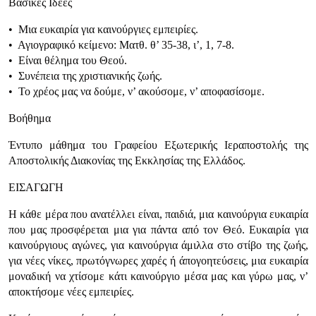
Βασικές Ιδέες
• Μια ευκαιρία για καινούργιες εμπειρίες.
• Αγιογραφικό κείμενο: Ματθ. θ’ 35-38, ι’, 1, 7-8.
• Είναι θέλημα του Θεού.
• Συνέπεια της χριστιανικής ζωής.
• Το χρέος μας να δούμε, ν’ ακούσομε, ν’ αποφασίσομε.
Βοήθημα
Έντυπο μάθημα του Γραφείου Εξωτερικής Ιεραποστολής της
Αποστολικής Διακονίας της Εκκλησίας της Ελλάδος.
ΕΙΣΑΓΩΓΗ
Η κάθε μέρα που ανατέλλει είναι, παιδιά, μια καινούργια ευκαιρία
που μας προσφέρεται μια για πάντα από τον Θεό. Ευκαιρία για
καινούργιους αγώνες, για καινούργια άμιλλα στο στίβο της ζωής,
για νέες νίκες, πρωτόγνωρες χαρές ή άπογοητεύσεις, μια ευκαιρία
μοναδική να χτίσομε κάτι καινούργιο μέσα μας και γύρω μας, ν’
αποκτήσομε νέες εμπειρίες.