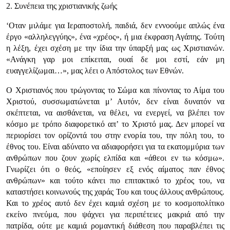
2. Συνέπεια της χριστιανικής ζωής
‘Οταν μιλάμε για Ιεραποστολή, παιδιά, δεν εννοούμε απλώς ένα
έργο «αλληλεγγύης», ένα «χρέος», ή μια έκφραση Αγάπης. Τούτη
η λέξη, έχει σχέση με την ίδια την ύπαρξή μας ως Χριστιανών.
«Ανάγκη γαρ μοι επίκειται, ουαί δε μοι εστί, εάν μη
ευαγγελίζωμαι…», μας λέει ο Απόστολος των Εθνών.
Ο Χριστιανός που τρώγοντας το Σώμα και πίνοντας το Αίμα του
Χριστού, συσσωματώνεται μ’ Αυτόν, δεν είναι δυνατόν να
σκέπτεται, να αισθάνεται, να θέλει, να ενεργεί, να βλέπει τον
κόσμο με τρόπο διαφορετικό απ’ το Χριστό μας. Δεν μπορεί να
περιορίσει τον ορίζοντά του στην ενορία του, την πόλη του, το
έθνος του. Είναι αδύνατο να αδιαφορήσει για τα εκατομμύρια των
ανθρώπων που ζουν χωρίς ελπίδα και «άθεοι εν τω κόσμω».
Γνωρίζει ότι ο θεός, «εποίησεν εξ ενός αίματος παν έθνος
ανθρώπων» και τούτο κάνει πιο επιτακτικό το χρέος του, να
καταστήσει κοινωνούς της χαράς Του και τους άλλους ανθρώπους.
Και το χρέος αυτό δεν έχει καμιά σχέση με το κοσμοπολίτικο
εκείνο πνεύμα, που ψάχνει για περιπέτειες μακριά από την
πατρίδα, ούτε με καμιά ρομαντική διάθεση που παραβλέπει τις