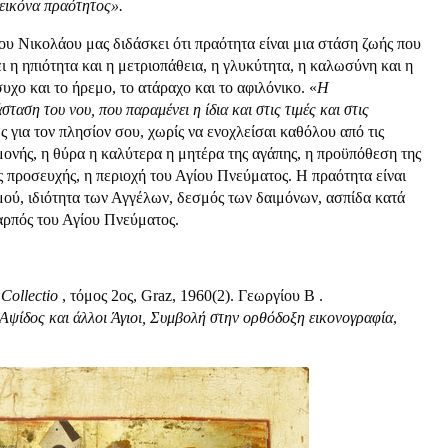
εικόνα πραότητος».
ου Νικολάου μας διδάσκει ότι πραότητα είναι μια στάση ζωής που
ι η ηπιότητα και η μετριοπάθεια, η γλυκύτητα, η καλωσύνη και η
συχο και το ήρεμο, το ατάραχο και το αφιλόνικο. «
Η
σταση του νου, που παραμένει η ίδια και στις τιμές και στις
ς για τον πλησίον σου, χωρίς να ενοχλείσαι καθόλου από τις
μονής, η θύρα η καλύτερα η μητέρα της αγάπης, η προϋπόθεση της
ς προσευχής, η περιοχή του Αγίου Πνεύματος. Η πραότητα είναι
ού, ιδιότητα των Αγγέλων, δεσμός των δαιμόνων, ασπίδα κατά
καρπός του Αγίου Πνεύματος.
 Collectio
, τόμος 2ος, Graz, 1960(2). Γεωργίου Β .
Αψίδος και άλλοι Άγιοι
,
Συμβολή στην ορθόδοξη εικονογραφία
,