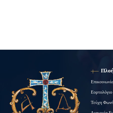
Πλο
Επικοινωνί
Εορτολόγιο
Τεύχη Φωνή
Διακονία Ε