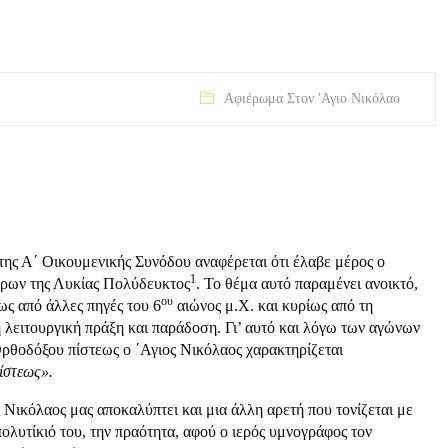
Αφιέρωμα Στον 'Αγιο Νικόλαο
της Α΄ Οικουμενικής Συνόδου αναφέρεται ότι έλαβε μέρος ο
1
ρων της Λυκίας Πολύδευκτος
. Το θέμα αυτό παραμένει ανοικτό,
ου
ως από άλλες πηγές του 6
αιώνος μ.Χ. και κυρίως από τη
 λειτουργική πράξη και παράδοση. Γι’ αυτό και λόγω των αγώνων
Ορθοδόξου πίστεως ο ΄Αγιος Νικόλαος χαρακτηρίζεται
ίστεως».
 Νικόλαος μας αποκαλύπτει και μια άλλη αρετή που τονίζεται με
ολυτίκιό του, την πραότητα, αφού ο ιερός υμνογράφος τον