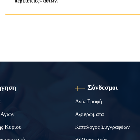
περιπέτειες» αυτών.
ήγηση
Σύνδεσμοι
α
Αγία Γραφή
 Αγιών
Αφιερώματα
ς Κυρίου
Κατάλογος Συγγραφέων
νημερωτικό
Βιβλιοπωλεία