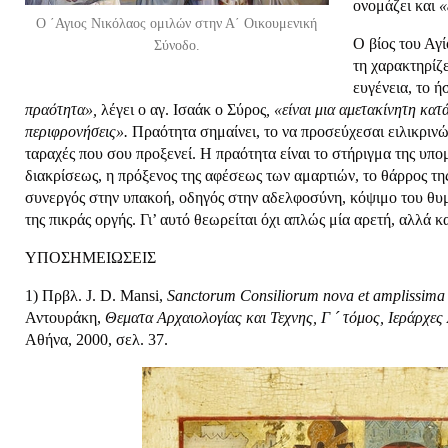
ονομάζει και
«
Ο ΄Αγιος Νικόλαος ομιλών στην Α΄ Οικουμενική
Ο βίος του Αγί
Σύνοδο.
τη χαρακτηρίζε
ευγένεια, το ή
πραότητα»,
λέγει ο αγ. Ισαάκ ο Σύρος
, «είναι μια αμετακίνητη κατά
περιφρονήσεις».
Πραότητα σημαίνει, το να προσεύχεσαι ειλικρινώ
ταραχές που σου προξενεί. Η πραότητα είναι το στήριγμα της υπο
διακρίσεως, η πρόξενος της αφέσεως των αμαρτιών, το θάρρος τη
συνεργός στην υπακοή, οδηγός στην αδελφοσύνη, κόψιμο του θυμ
της πικράς οργής. Γι’ αυτό θεωρείται όχι απλώς μία αρετή, αλλά 
ΥΠΟΣΗΜΕΙΩΣΕΙΣ
1) Πρβλ. J. D. Mansi,
Sanctorum
Consiliorum nova et amplissima
Αντουράκη,
Θεματα Αρχαιολογίας και Τεχνης
,
Γ
´
τόμος
,
Ιεράρχες 
Αθήνα, 2000, σελ. 37.